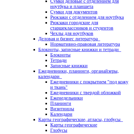
Сумки деловые с отделением для
ноутбука и планшета
Сумки для документов
Рюкзаки с отделением для ноутбука
Рюкзаки городские для
старшеклассников и студентов
Чехлы для ноутбуков
Деловая и бизнес литература
Нормативно-правовая литература
Блокноты, записные книжки и тетради
Блокноты
Тетради
Записные книжки
Ежедневники, планинги, органайзеры,
календари
Ежедневники с покрытием "под кожу
и ткань"
Ежедневники с твердой обложкой
Еженедельники
Планинги
Визитницы
Календари
Карты географические, атласы, глобусы
Карты географические
Глобусы