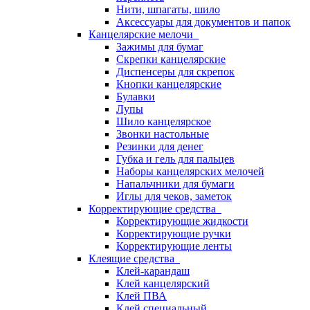
Нити, шпагаты, шило
Аксессуары для документов и папок
Канцелярские мелочи
Зажимы для бумаг
Скрепки канцелярские
Диспенсеры для скрепок
Кнопки канцелярские
Булавки
Лупы
Шило канцелярское
Звонки настольные
Резинки для денег
Губка и гель для пальцев
Наборы канцелярских мелочей
Напальчники для бумаги
Иглы для чеков, заметок
Корректирующие средства
Корректирующие жидкости
Корректирующие ручки
Корректирующие ленты
Клеящие средства
Клей-карандаш
Клей канцелярский
Клей ПВА
Клей специальный