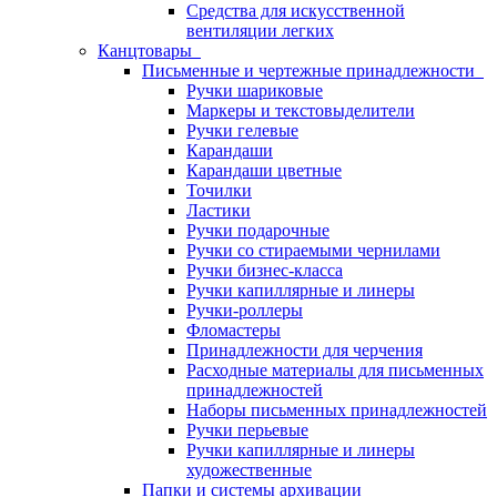
Средства для искусственной
вентиляции легких
Канцтовары
Письменные и чертежные принадлежности
Ручки шариковые
Маркеры и текстовыделители
Ручки гелевые
Карандаши
Карандаши цветные
Точилки
Ластики
Ручки подарочные
Ручки со стираемыми чернилами
Ручки бизнес-класса
Ручки капиллярные и линеры
Ручки-роллеры
Фломастеры
Принадлежности для черчения
Расходные материалы для письменных
принадлежностей
Наборы письменных принадлежностей
Ручки перьевые
Ручки капиллярные и линеры
художественные
Папки и системы архивации