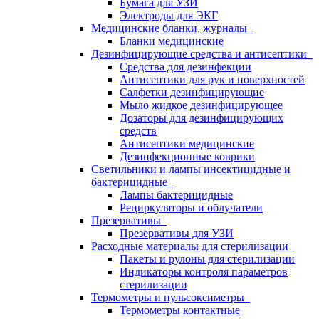
Бумага для УЗИ
Электроды для ЭКГ
Медицинские бланки, журналы
Бланки медицинские
Дезинфицирующие средства и антисептики
Средства для дезинфекции
Антисептики для рук и поверхностей
Салфетки дезинфицирующие
Мыло жидкое дезинфицирующее
Дозаторы для дезинфицирующих
средств
Антисептики медицинские
Дезинфекционные коврики
Светильники и лампы инсектицидные и
бактерицидные
Лампы бактерицидные
Рециркуляторы и облучатели
Презервативы
Презервативы для УЗИ
Расходные материалы для стерилизации
Пакеты и рулоны для стерилизации
Индикаторы контроля параметров
стерилизации
Термометры и пульсоксиметры
Термометры контактные