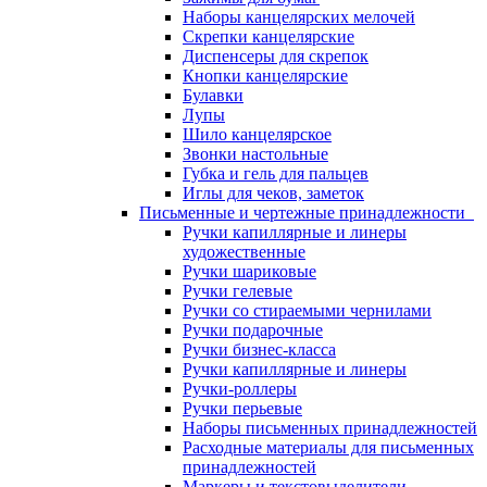
Наборы канцелярских мелочей
Скрепки канцелярские
Диспенсеры для скрепок
Кнопки канцелярские
Булавки
Лупы
Шило канцелярское
Звонки настольные
Губка и гель для пальцев
Иглы для чеков, заметок
Письменные и чертежные принадлежности
Ручки капиллярные и линеры
художественные
Ручки шариковые
Ручки гелевые
Ручки со стираемыми чернилами
Ручки подарочные
Ручки бизнес-класса
Ручки капиллярные и линеры
Ручки-роллеры
Ручки перьевые
Наборы письменных принадлежностей
Расходные материалы для письменных
принадлежностей
Маркеры и текстовыделители