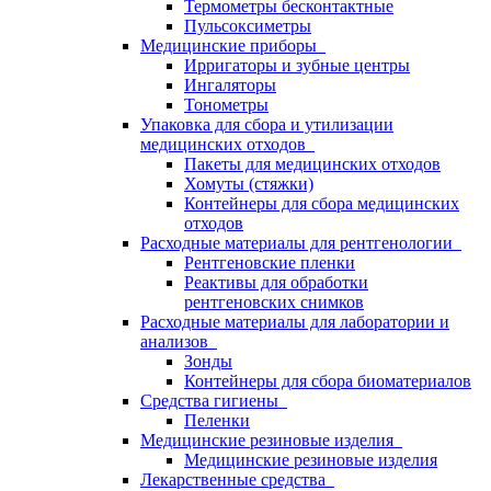
Термометры бесконтактные
Пульсоксиметры
Медицинские приборы
Ирригаторы и зубные центры
Ингаляторы
Тонометры
Упаковка для сбора и утилизации
медицинских отходов
Пакеты для медицинских отходов
Хомуты (стяжки)
Контейнеры для сбора медицинских
отходов
Расходные материалы для рентгенологии
Рентгеновские пленки
Реактивы для обработки
рентгеновских снимков
Расходные материалы для лаборатории и
анализов
Зонды
Контейнеры для сбора биоматериалов
Средства гигиены
Пеленки
Медицинские резиновые изделия
Медицинские резиновые изделия
Лекарственные средства