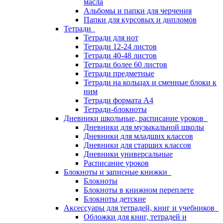
масла
Альбомы и папки для черчения
Папки для курсовых и дипломов
Тетради
Тетради для нот
Тетради 12-24 листов
Тетради 40-48 листов
Тетради более 60 листов
Тетради предметные
Тетради на кольцах и сменные блоки к
ним
Тетради формата А4
Тетради-блокноты
Дневники школьные, расписание уроков
Дневники для музыкальной школы
Дневники для младших классов
Дневники для старших классов
Дневники универсальные
Расписание уроков
Блокноты и записные книжки
Блокноты
Блокноты в книжном переплете
Блокноты детские
Аксессуары для тетрадей, книг и учебников
Обложки для книг, тетрадей и