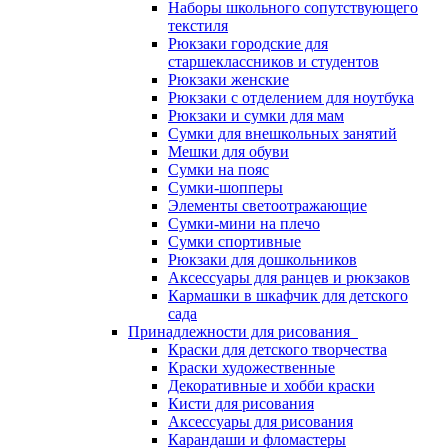
Наборы школьного сопутствующего
текстиля
Рюкзаки городские для
старшеклассников и студентов
Рюкзаки женские
Рюкзаки с отделением для ноутбука
Рюкзаки и сумки для мам
Сумки для внешкольных занятий
Мешки для обуви
Сумки на пояс
Сумки-шопперы
Элементы светоотражающие
Сумки-мини на плечо
Сумки спортивные
Рюкзаки для дошкольников
Аксессуары для ранцев и рюкзаков
Кармашки в шкафчик для детского
сада
Принадлежности для рисования
Краски для детского творчества
Краски художественные
Декоративные и хобби краски
Кисти для рисования
Аксессуары для рисования
Карандаши и фломастеры