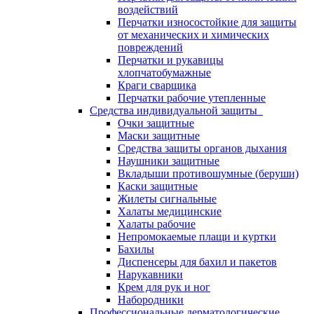
воздействий
Перчатки износостойкие для защиты
от механических и химических
повреждений
Перчатки и рукавицы
хлопчатобумажные
Краги сварщика
Перчатки рабочие утепленные
Средства индивидуальной защиты
Очки защитные
Маски защитные
Средства защиты органов дыхания
Наушники защитные
Вкладыши противошумные (беруши)
Каски защитные
Жилеты сигнальные
Халаты медицинские
Халаты рабочие
Непромокаемые плащи и куртки
Бахилы
Диспенсеры для бахил и пакетов
Нарукавники
Крем для рук и ног
Набородники
Профессиональные дерматологические