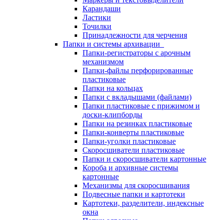
Карандаши
Ластики
Точилки
Принадлежности для черчения
Папки и системы архивации
Папки-регистраторы с арочным
механизмом
Папки-файлы перфорированные
пластиковые
Папки на кольцах
Папки с вкладышами (файлами)
Папки пластиковые с прижимом и
доски-клипборды
Папки на резинках пластиковые
Папки-конверты пластиковые
Папки-уголки пластиковые
Скоросшиватели пластиковые
Папки и скоросшиватели картонные
Короба и архивные системы
картонные
Механизмы для скоросшивания
Подвесные папки и картотеки
Картотеки, разделители, индексные
окна