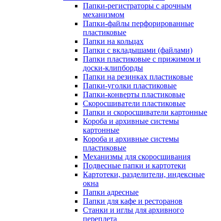
Папки-регистраторы с арочным
механизмом
Папки-файлы перфорированные
пластиковые
Папки на кольцах
Папки с вкладышами (файлами)
Папки пластиковые с прижимом и
доски-клипборды
Папки на резинках пластиковые
Папки-уголки пластиковые
Папки-конверты пластиковые
Скоросшиватели пластиковые
Папки и скоросшиватели картонные
Короба и архивные системы
картонные
Короба и архивные системы
пластиковые
Механизмы для скоросшивания
Подвесные папки и картотеки
Картотеки, разделители, индексные
окна
Папки адресные
Папки для кафе и ресторанов
Станки и иглы для архивного
переплета