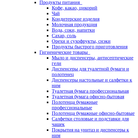
Продукты питания
Кофе, какао, цикорий
Чай
Кондитерские изделия
Молочная продукция
Вода, соки, напитки
Сахар, соль
Орехи и сухофрукты, снэки
Продукты быстрого приготовления
Гигиенические товары
Мыло и диспенсеры, антисептические
гели
Диспенсеры для туалетной бумаги и
полотенец
Диспенсеры настольные и салфетки к
ним
Туалетная бумага профессиональная
Туалетная бумага офисно-бытовая
Полотенца бумажные
профессиональные
Полотенца бумажные офисно-бытовые
Салфетки столовые и подставки для
чашек
Покрытия на унитаз и диспенсеры к
ним