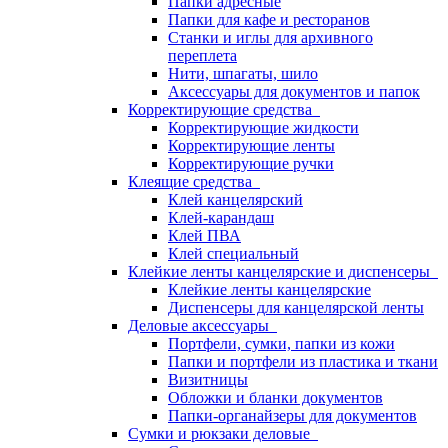
Папки адресные
Папки для кафе и ресторанов
Станки и иглы для архивного
переплета
Нити, шпагаты, шило
Аксессуары для документов и папок
Корректирующие средства
Корректирующие жидкости
Корректирующие ленты
Корректирующие ручки
Клеящие средства
Клей канцелярский
Клей-карандаш
Клей ПВА
Клей специальный
Клейкие ленты канцелярские и диспенсеры
Клейкие ленты канцелярские
Диспенсеры для канцелярской ленты
Деловые аксессуары
Портфели, сумки, папки из кожи
Папки и портфели из пластика и ткани
Визитницы
Обложки и бланки документов
Папки-органайзеры для документов
Сумки и рюкзаки деловые