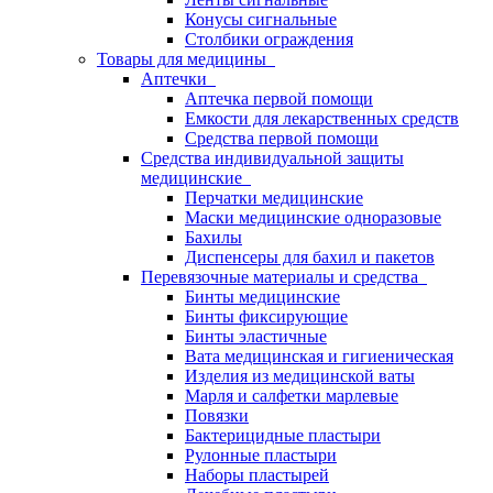
Конусы сигнальные
Столбики ограждения
Товары для медицины
Аптечки
Аптечка первой помощи
Емкости для лекарственных средств
Средства первой помощи
Средства индивидуальной защиты
медицинские
Перчатки медицинские
Маски медицинские одноразовые
Бахилы
Диспенсеры для бахил и пакетов
Перевязочные материалы и средства
Бинты медицинские
Бинты фиксирующие
Бинты эластичные
Вата медицинская и гигиеническая
Изделия из медицинской ваты
Марля и салфетки марлевые
Повязки
Бактерицидные пластыри
Рулонные пластыри
Наборы пластырей