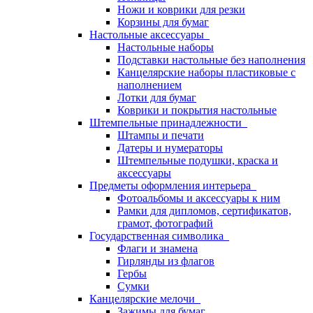
Ножи и коврики для резки
Корзины для бумаг
Настольные аксессуары
Настольные наборы
Подставки настольные без наполнения
Канцелярские наборы пластиковые с
наполнением
Лотки для бумаг
Коврики и покрытия настольные
Штемпельные принадлежности
Штампы и печати
Датеры и нумераторы
Штемпельные подушки, краска и
аксессуары
Предметы оформления интерьера
Фотоальбомы и аксессуары к ним
Рамки для дипломов, сертификатов,
грамот, фотографий
Государственная символика
Флаги и знамена
Гирлянды из флагов
Гербы
Сумки
Канцелярские мелочи
Зажимы для бумаг