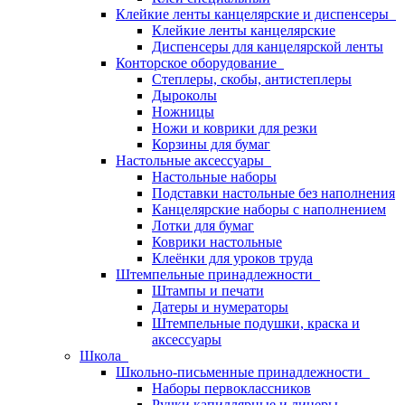
Клейкие ленты канцелярские и диспенсеры
Клейкие ленты канцелярские
Диспенсеры для канцелярской ленты
Конторское оборудование
Степлеры, скобы, антистеплеры
Дыроколы
Ножницы
Ножи и коврики для резки
Корзины для бумаг
Настольные аксессуары
Настольные наборы
Подставки настольные без наполнения
Канцелярские наборы с наполнением
Лотки для бумаг
Коврики настольные
Клеёнки для уроков труда
Штемпельные принадлежности
Штампы и печати
Датеры и нумераторы
Штемпельные подушки, краска и
аксессуары
Школа
Школьно-письменные принадлежности
Наборы первоклассников
Ручки капиллярные и линеры