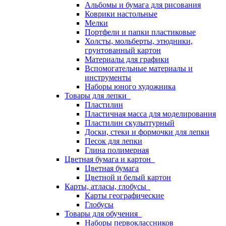
Альбомы и бумага для рисования
Коврики настольные
Мелки
Портфели и папки пластиковые
Холсты, мольберты, этюдники,
грунтованный картон
Материалы для графики
Вспомогательные материалы и
инструменты
Наборы юного художника
Товары для лепки
Пластилин
Пластичная масса для моделирования
Пластилин скульптурный
Доски, стеки и формочки для лепки
Песок для лепки
Глина полимерная
Цветная бумага и картон
Цветная бумага
Цветной и белый картон
Карты, атласы, глобусы
Карты географические
Глобусы
Товары для обучения
Наборы первоклассников