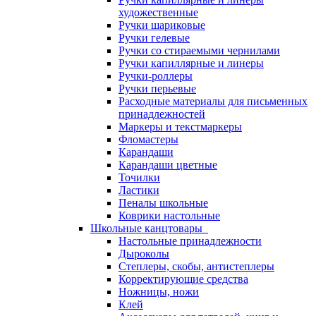
художественные
Ручки шариковые
Ручки гелевые
Ручки со стираемыми чернилами
Ручки капиллярные и линеры
Ручки-роллеры
Ручки перьевые
Расходные материалы для письменных
принадлежностей
Маркеры и текстмаркеры
Фломастеры
Карандаши
Карандаши цветные
Точилки
Ластики
Пеналы школьные
Коврики настольные
Школьные канцтовары
Настольные принадлежности
Дыроколы
Степлеры, скобы, антистеплеры
Корректирующие средства
Ножницы, ножи
Клей