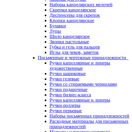
Наборы канцелярских мелочей
Скрепки канцелярские
Диспенсеры для скрепок
Кнопки канцелярские
Булавки
Лупы
Шило канцелярское
Звонки настольные
Губка и гель для пальцев
Иглы для чеков, заметок
Письменные и чертежные принадлежности
Ручки капиллярные и линеры
художественные
Ручки шариковые
Ручки гелевые
Ручки со стираемыми чернилами
Ручки подарочные
Ручки бизнес-класса
Ручки капиллярные и линеры
Ручки-роллеры
Ручки перьевые
Наборы письменных принадлежностей
Расходные материалы для письменных
принадлежностей
Маркеры и текстовыделители