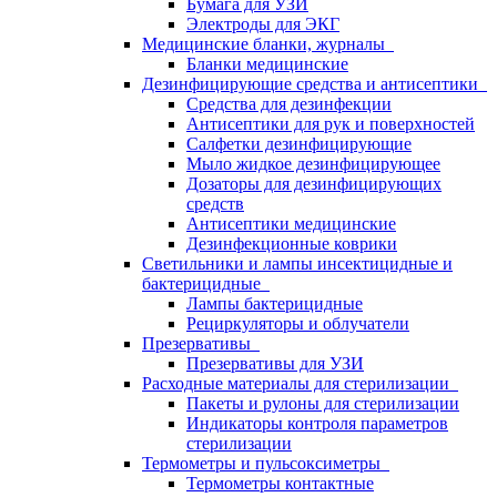
Бумага для УЗИ
Электроды для ЭКГ
Медицинские бланки, журналы
Бланки медицинские
Дезинфицирующие средства и антисептики
Средства для дезинфекции
Антисептики для рук и поверхностей
Салфетки дезинфицирующие
Мыло жидкое дезинфицирующее
Дозаторы для дезинфицирующих
средств
Антисептики медицинские
Дезинфекционные коврики
Светильники и лампы инсектицидные и
бактерицидные
Лампы бактерицидные
Рециркуляторы и облучатели
Презервативы
Презервативы для УЗИ
Расходные материалы для стерилизации
Пакеты и рулоны для стерилизации
Индикаторы контроля параметров
стерилизации
Термометры и пульсоксиметры
Термометры контактные