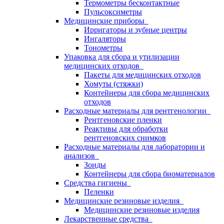
Термометры бесконтактные
Пульсоксиметры
Медицинские приборы
Ирригаторы и зубные центры
Ингаляторы
Тонометры
Упаковка для сбора и утилизации
медицинских отходов
Пакеты для медицинских отходов
Хомуты (стяжки)
Контейнеры для сбора медицинских
отходов
Расходные материалы для рентгенологии
Рентгеновские пленки
Реактивы для обработки
рентгеновских снимков
Расходные материалы для лаборатории и
анализов
Зонды
Контейнеры для сбора биоматериалов
Средства гигиены
Пеленки
Медицинские резиновые изделия
Медицинские резиновые изделия
Лекарственные средства