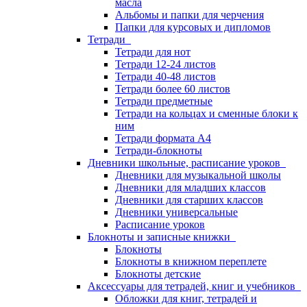
масла
Альбомы и папки для черчения
Папки для курсовых и дипломов
Тетради
Тетради для нот
Тетради 12-24 листов
Тетради 40-48 листов
Тетради более 60 листов
Тетради предметные
Тетради на кольцах и сменные блоки к
ним
Тетради формата А4
Тетради-блокноты
Дневники школьные, расписание уроков
Дневники для музыкальной школы
Дневники для младших классов
Дневники для старших классов
Дневники универсальные
Расписание уроков
Блокноты и записные книжки
Блокноты
Блокноты в книжном переплете
Блокноты детские
Аксессуары для тетрадей, книг и учебников
Обложки для книг, тетрадей и