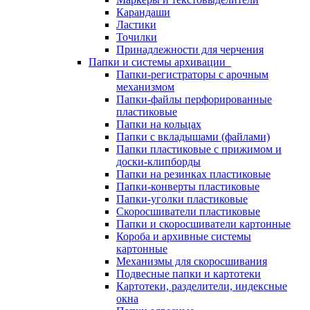
Карандаши
Ластики
Точилки
Принадлежности для черчения
Папки и системы архивации
Папки-регистраторы с арочным
механизмом
Папки-файлы перфорированные
пластиковые
Папки на кольцах
Папки с вкладышами (файлами)
Папки пластиковые с прижимом и
доски-клипборды
Папки на резинках пластиковые
Папки-конверты пластиковые
Папки-уголки пластиковые
Скоросшиватели пластиковые
Папки и скоросшиватели картонные
Короба и архивные системы
картонные
Механизмы для скоросшивания
Подвесные папки и картотеки
Картотеки, разделители, индексные
окна