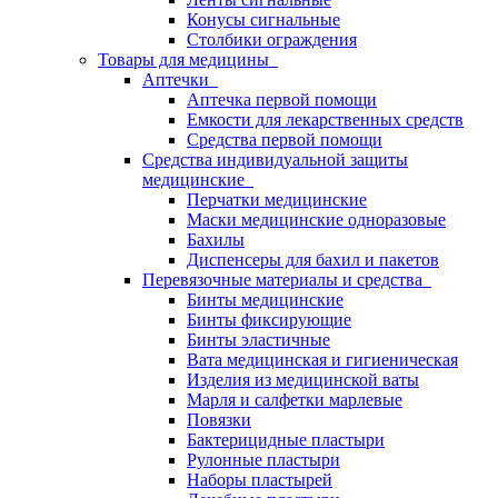
Конусы сигнальные
Столбики ограждения
Товары для медицины
Аптечки
Аптечка первой помощи
Емкости для лекарственных средств
Средства первой помощи
Средства индивидуальной защиты
медицинские
Перчатки медицинские
Маски медицинские одноразовые
Бахилы
Диспенсеры для бахил и пакетов
Перевязочные материалы и средства
Бинты медицинские
Бинты фиксирующие
Бинты эластичные
Вата медицинская и гигиеническая
Изделия из медицинской ваты
Марля и салфетки марлевые
Повязки
Бактерицидные пластыри
Рулонные пластыри
Наборы пластырей