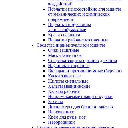
воздействий
Перчатки износостойкие для защиты
от механических и химических
повреждений
Перчатки и рукавицы
хлопчатобумажные
Краги сварщика
Перчатки рабочие утепленные
Средства индивидуальной защиты
Очки защитные
Маски защитные
Средства защиты органов дыхания
Наушники защитные
Вкладыши противошумные (беруши)
Каски защитные
Жилеты сигнальные
Халаты медицинские
Халаты рабочие
Непромокаемые плащи и куртки
Бахилы
Диспенсеры для бахил и пакетов
Нарукавники
Крем для рук и ног
Набородники
Профессиональные дерматологические