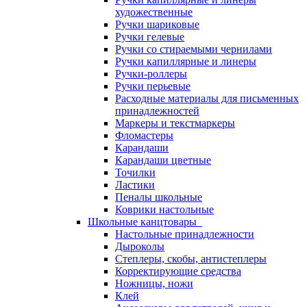
художественные
Ручки шариковые
Ручки гелевые
Ручки со стираемыми чернилами
Ручки капиллярные и линеры
Ручки-роллеры
Ручки перьевые
Расходные материалы для письменных
принадлежностей
Маркеры и текстмаркеры
Фломастеры
Карандаши
Карандаши цветные
Точилки
Ластики
Пеналы школьные
Коврики настольные
Школьные канцтовары
Настольные принадлежности
Дыроколы
Степлеры, скобы, антистеплеры
Корректирующие средства
Ножницы, ножи
Клей