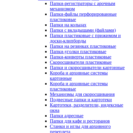
Папки-регистраторы с арочным
механизмом
Папки-файлы перфорированные
пластиковые
Папки на кольцах
Папки с вкладышами (файлами)
Папки пластиковые с прижимом и
доски-клипборды
Папки на резинках пластиковые
Папки-уголки пластиковые
Папки-конверты пластиковые
Скоросшиватели пластиковые
Папки и скоросшиватели картонные
Короба и архивные системы
картонные
Короба и архивные системы
пластиковые
Механизмы для скоросшивания
Подвесные папки и картотеки
Картотеки, разделители, индексные
окна
Папки адресные
Папки для кафе и ресторанов
Станки и иглы для архивного
переплета