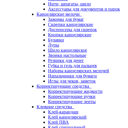
Нити, шпагаты, шило
Аксессуары для документов и папок
Канцелярские мелочи
Зажимы для бумаг
Скрепки канцелярские
Диспенсеры для скрепок
Кнопки канцелярские
Булавки
Лупы
Шило канцелярское
Звонки настольные
Резинки для денег
Губка и гель для пальцев
Наборы канцелярских мелочей
Напальчники для бумаги
Иглы для чеков, заметок
Корректирующие средства
Корректирующие жидкости
Корректирующие ручки
Корректирующие ленты
Клеящие средства
Клей-карандаш
Клей канцелярский
Клей ПВА
Клей специальный