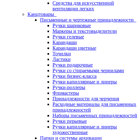
Средства для искусственной
вентиляции легких
Канцтовары
Письменные и чертежные принадлежности
Ручки шариковые
Маркеры и текстовыделители
Ручки гелевые
Карандаши
Карандаши цветные
Точилки
Ластики
Ручки подарочные
Ручки со стираемыми чернилами
Ручки бизнес-класса
Ручки капиллярные и линеры
Ручки-роллеры
Фломастеры
Принадлежности для черчения
Расходные материалы для письменных
принадлежностей
Наборы письменных принадлежностей
Ручки перьевые
Ручки капиллярные и линеры
художественные
Папки и системы архивации