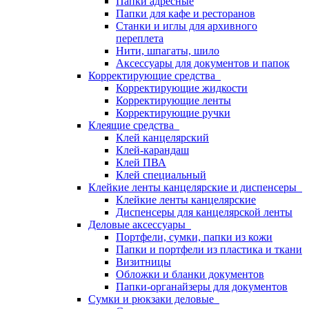
Папки адресные
Папки для кафе и ресторанов
Станки и иглы для архивного
переплета
Нити, шпагаты, шило
Аксессуары для документов и папок
Корректирующие средства
Корректирующие жидкости
Корректирующие ленты
Корректирующие ручки
Клеящие средства
Клей канцелярский
Клей-карандаш
Клей ПВА
Клей специальный
Клейкие ленты канцелярские и диспенсеры
Клейкие ленты канцелярские
Диспенсеры для канцелярской ленты
Деловые аксессуары
Портфели, сумки, папки из кожи
Папки и портфели из пластика и ткани
Визитницы
Обложки и бланки документов
Папки-органайзеры для документов
Сумки и рюкзаки деловые