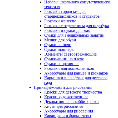
Наборы школьного сопутствующего
текстиля
Рюкзаки городские для
старшеклассников и студентов
Рюкзаки женские
Рюкзаки с отделением для ноутбука
Рюкзаки и сумки для мам
Сумки для внешкольных занятий
Мешки для обуви
Сумки на пояс
Сумки-шопперы
Элементы светоотражающие
Сумки-мини на плечо
Сумки спортивные
Рюкзаки для дошкольников
Аксессуары для ранцев и рюкзаков
Кармашки в шкафчик для детского
сада
Принадлежности для рисования
Краски для детского творчества
Краски художественные
Декоративные и хобби краски
Кисти для рисования
Аксессуары для рисования
Карандаши и фломастеры