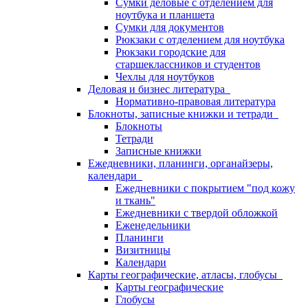
Сумки деловые с отделением для
ноутбука и планшета
Сумки для документов
Рюкзаки с отделением для ноутбука
Рюкзаки городские для
старшеклассников и студентов
Чехлы для ноутбуков
Деловая и бизнес литература
Нормативно-правовая литература
Блокноты, записные книжки и тетради
Блокноты
Тетради
Записные книжки
Ежедневники, планинги, органайзеры,
календари
Ежедневники с покрытием "под кожу
и ткань"
Ежедневники с твердой обложкой
Еженедельники
Планинги
Визитницы
Календари
Карты географические, атласы, глобусы
Карты географические
Глобусы