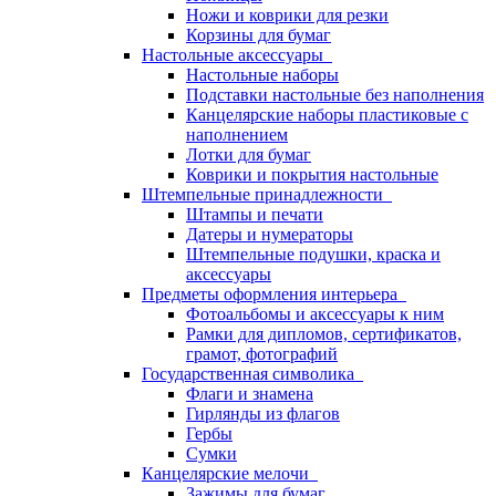
Ножи и коврики для резки
Корзины для бумаг
Настольные аксессуары
Настольные наборы
Подставки настольные без наполнения
Канцелярские наборы пластиковые с
наполнением
Лотки для бумаг
Коврики и покрытия настольные
Штемпельные принадлежности
Штампы и печати
Датеры и нумераторы
Штемпельные подушки, краска и
аксессуары
Предметы оформления интерьера
Фотоальбомы и аксессуары к ним
Рамки для дипломов, сертификатов,
грамот, фотографий
Государственная символика
Флаги и знамена
Гирлянды из флагов
Гербы
Сумки
Канцелярские мелочи
Зажимы для бумаг