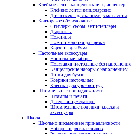
Клейкие ленты канцелярские и диспенсеры
Клейкие ленты канцелярские
Диспенсеры для канцелярской ленты
Конторское оборудование
Степлеры, скобы, антистеплеры
Дыроколы
Ножницы
Ножи и коврики для резки
Корзины для бумаг
Настольные аксессуары
Настольные наборы
Подставки настольные без наполнения
Канцелярские наборы с наполнением
Лотки для бумаг
Коврики настольные
Клеёнки для уроков труда
Штемпельные принадлежности
Штампы и печати
Датеры и нумераторы
Штемпельные подушки, краска и
аксессуары
Школа
Школьно-письменные принадлежности
Наборы первоклассников
Ручки капиллярные и линеры