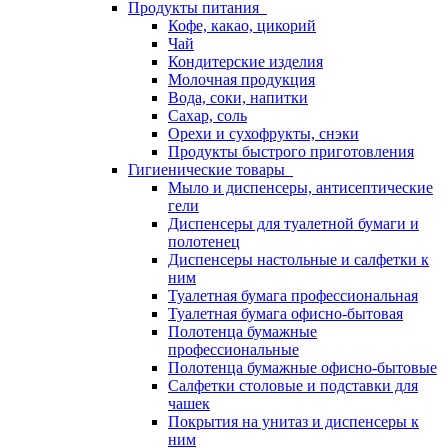
Продукты питания
Кофе, какао, цикорий
Чай
Кондитерские изделия
Молочная продукция
Вода, соки, напитки
Сахар, соль
Орехи и сухофрукты, снэки
Продукты быстрого приготовления
Гигиенические товары
Мыло и диспенсеры, антисептические
гели
Диспенсеры для туалетной бумаги и
полотенец
Диспенсеры настольные и салфетки к
ним
Туалетная бумага профессиональная
Туалетная бумага офисно-бытовая
Полотенца бумажные
профессиональные
Полотенца бумажные офисно-бытовые
Салфетки столовые и подставки для
чашек
Покрытия на унитаз и диспенсеры к
ним