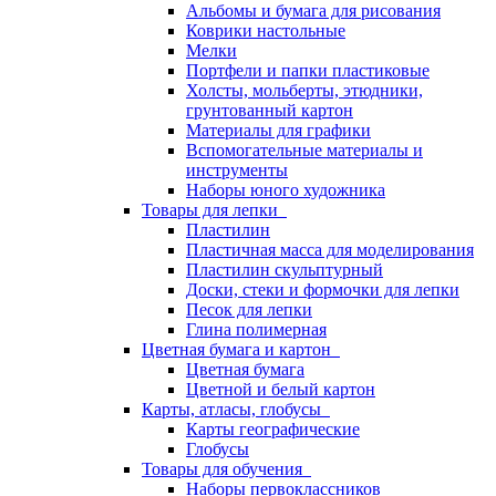
Альбомы и бумага для рисования
Коврики настольные
Мелки
Портфели и папки пластиковые
Холсты, мольберты, этюдники,
грунтованный картон
Материалы для графики
Вспомогательные материалы и
инструменты
Наборы юного художника
Товары для лепки
Пластилин
Пластичная масса для моделирования
Пластилин скульптурный
Доски, стеки и формочки для лепки
Песок для лепки
Глина полимерная
Цветная бумага и картон
Цветная бумага
Цветной и белый картон
Карты, атласы, глобусы
Карты географические
Глобусы
Товары для обучения
Наборы первоклассников