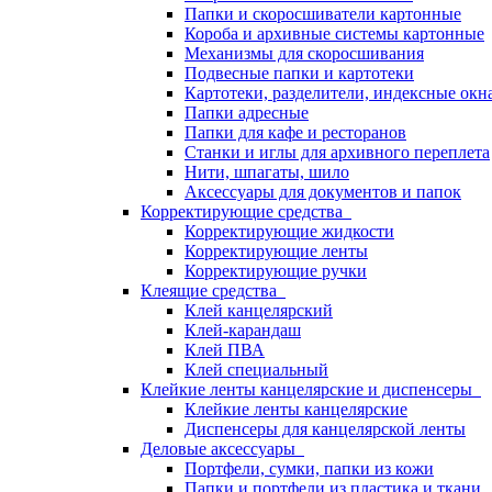
Папки и скоросшиватели картонные
Короба и архивные системы картонные
Механизмы для скоросшивания
Подвесные папки и картотеки
Картотеки, разделители, индексные окн
Папки адресные
Папки для кафе и ресторанов
Станки и иглы для архивного переплета
Нити, шпагаты, шило
Аксессуары для документов и папок
Корректирующие средства
Корректирующие жидкости
Корректирующие ленты
Корректирующие ручки
Клеящие средства
Клей канцелярский
Клей-карандаш
Клей ПВА
Клей специальный
Клейкие ленты канцелярские и диспенсеры
Клейкие ленты канцелярские
Диспенсеры для канцелярской ленты
Деловые аксессуары
Портфели, сумки, папки из кожи
Папки и портфели из пластика и ткани