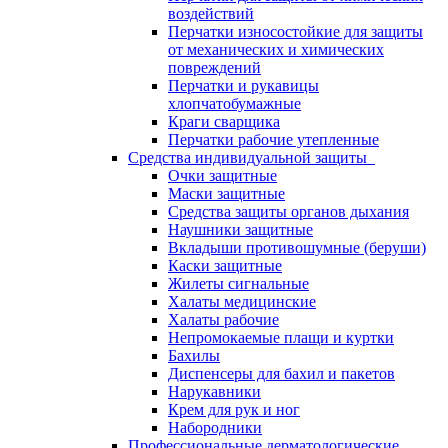
воздействий
Перчатки износостойкие для защиты
от механических и химических
повреждений
Перчатки и рукавицы
хлопчатобумажные
Краги сварщика
Перчатки рабочие утепленные
Средства индивидуальной защиты
Очки защитные
Маски защитные
Средства защиты органов дыхания
Наушники защитные
Вкладыши противошумные (беруши)
Каски защитные
Жилеты сигнальные
Халаты медицинские
Халаты рабочие
Непромокаемые плащи и куртки
Бахилы
Диспенсеры для бахил и пакетов
Нарукавники
Крем для рук и ног
Набородники
Профессиональные дерматологические