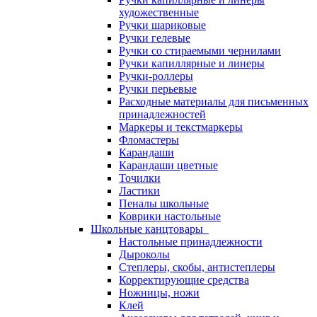
художественные
Ручки шариковые
Ручки гелевые
Ручки со стираемыми чернилами
Ручки капиллярные и линеры
Ручки-роллеры
Ручки перьевые
Расходные материалы для письменных
принадлежностей
Маркеры и текстмаркеры
Фломастеры
Карандаши
Карандаши цветные
Точилки
Ластики
Пеналы школьные
Коврики настольные
Школьные канцтовары
Настольные принадлежности
Дыроколы
Степлеры, скобы, антистеплеры
Корректирующие средства
Ножницы, ножи
Клей