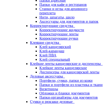
Папки адресные
Папки для кафе и ресторанов
Станки и иглы для архивного
переплета
Нити, шпагаты, шило
Аксессуары для документов и папок
Корректирующие средства
Корректирующие жидкости
Корректирующие ленты
Корректирующие ручки
Клеящие средства
Клей канцелярский
Клей-карандаш
Клей ПВА
Клей специальный
Клейкие ленты канцелярские и диспенсеры
Клейкие ленты канцелярские
Диспенсеры для канцелярской ленты
Деловые аксессуары
Портфели, сумки, папки из кожи
Папки и портфели из пластика и ткани
Визитницы
Обложки и бланки документов
Папки-органайзеры для документов
Сумки и рюкзаки деловые