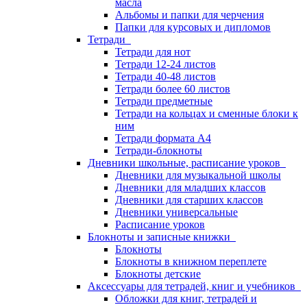
масла
Альбомы и папки для черчения
Папки для курсовых и дипломов
Тетради
Тетради для нот
Тетради 12-24 листов
Тетради 40-48 листов
Тетради более 60 листов
Тетради предметные
Тетради на кольцах и сменные блоки к
ним
Тетради формата А4
Тетради-блокноты
Дневники школьные, расписание уроков
Дневники для музыкальной школы
Дневники для младших классов
Дневники для старших классов
Дневники универсальные
Расписание уроков
Блокноты и записные книжки
Блокноты
Блокноты в книжном переплете
Блокноты детские
Аксессуары для тетрадей, книг и учебников
Обложки для книг, тетрадей и