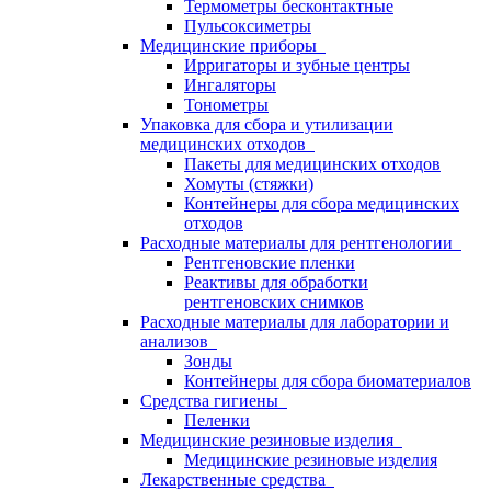
Термометры бесконтактные
Пульсоксиметры
Медицинские приборы
Ирригаторы и зубные центры
Ингаляторы
Тонометры
Упаковка для сбора и утилизации
медицинских отходов
Пакеты для медицинских отходов
Хомуты (стяжки)
Контейнеры для сбора медицинских
отходов
Расходные материалы для рентгенологии
Рентгеновские пленки
Реактивы для обработки
рентгеновских снимков
Расходные материалы для лаборатории и
анализов
Зонды
Контейнеры для сбора биоматериалов
Средства гигиены
Пеленки
Медицинские резиновые изделия
Медицинские резиновые изделия
Лекарственные средства