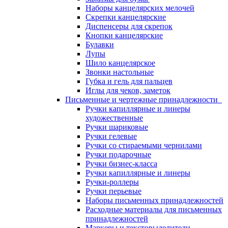
Наборы канцелярских мелочей
Скрепки канцелярские
Диспенсеры для скрепок
Кнопки канцелярские
Булавки
Лупы
Шило канцелярское
Звонки настольные
Губка и гель для пальцев
Иглы для чеков, заметок
Письменные и чертежные принадлежности
Ручки капиллярные и линеры
художественные
Ручки шариковые
Ручки гелевые
Ручки со стираемыми чернилами
Ручки подарочные
Ручки бизнес-класса
Ручки капиллярные и линеры
Ручки-роллеры
Ручки перьевые
Наборы письменных принадлежностей
Расходные материалы для письменных
принадлежностей
Маркеры и текстовыделители