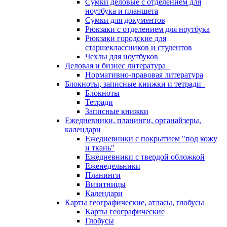
Сумки деловые с отделением для
ноутбука и планшета
Сумки для документов
Рюкзаки с отделением для ноутбука
Рюкзаки городские для
старшеклассников и студентов
Чехлы для ноутбуков
Деловая и бизнес литература
Нормативно-правовая литература
Блокноты, записные книжки и тетради
Блокноты
Тетради
Записные книжки
Ежедневники, планинги, органайзеры,
календари
Ежедневники с покрытием "под кожу
и ткань"
Ежедневники с твердой обложкой
Еженедельники
Планинги
Визитницы
Календари
Карты географические, атласы, глобусы
Карты географические
Глобусы