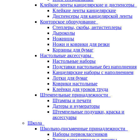
Клейкие ленты канцелярские и диспенсеры
Клейкие ленты канцелярские
Диспенсеры для канцелярской ленты
Конторское оборудование
Степлеры, скобы, антистеплеры
Дыроколы
Ножницы
Ножи и коврики для резки
Корзины для бумаг
Настольные аксессуары
Настольные наборы
Подставки настольные без наполнения
Канцелярские наборы с наполнением
Лотки для бумаг
Коврики настольные
Клеёнки для уроков труда
Штемпельные принадлежности
Штампы и печати
Датеры и нумераторы
Штемпельные подушки, краска и
аксессуары
Школа
Школьно-письменные принадлежности
Наборы первоклассников
Ручки капиллярные и линеры