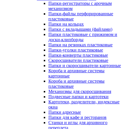
Папки-регистраторы с арочным
механизмом
Папки-файлы перфорированные
пластиковые
Папки на кольцах
Папки с вкладышами (файлами)
Папки пластиковые с прижимом и
доски-клипборды
Папки на резинках пластиковые
Папки-уголки пластиковые
Папки-конверты пластиковые
Скоросшиватели пластиковые
Папки и скоросшиватели картонные
Короба и архивные системы
картонные
Короба и архивные системы
пластиковые
Механизмы для скоросшивания
Подвесные папки и картотеки
Картотеки, разделители, индексные
окна
Папки адресные
Папки для кафе и ресторанов
Станки и иглы для архивного
переплета