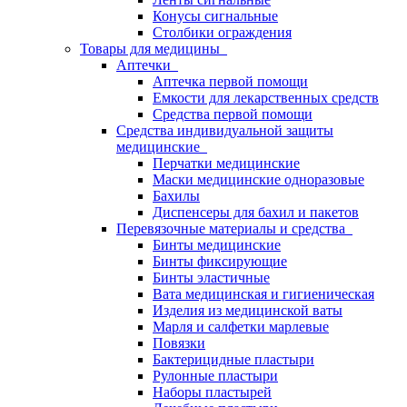
Конусы сигнальные
Столбики ограждения
Товары для медицины
Аптечки
Аптечка первой помощи
Емкости для лекарственных средств
Средства первой помощи
Средства индивидуальной защиты
медицинские
Перчатки медицинские
Маски медицинские одноразовые
Бахилы
Диспенсеры для бахил и пакетов
Перевязочные материалы и средства
Бинты медицинские
Бинты фиксирующие
Бинты эластичные
Вата медицинская и гигиеническая
Изделия из медицинской ваты
Марля и салфетки марлевые
Повязки
Бактерицидные пластыри
Рулонные пластыри
Наборы пластырей