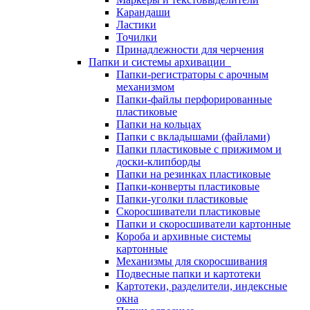
Карандаши
Ластики
Точилки
Принадлежности для черчения
Папки и системы архивации
Папки-регистраторы с арочным
механизмом
Папки-файлы перфорированные
пластиковые
Папки на кольцах
Папки с вкладышами (файлами)
Папки пластиковые с прижимом и
доски-клипборды
Папки на резинках пластиковые
Папки-конверты пластиковые
Папки-уголки пластиковые
Скоросшиватели пластиковые
Папки и скоросшиватели картонные
Короба и архивные системы
картонные
Механизмы для скоросшивания
Подвесные папки и картотеки
Картотеки, разделители, индексные
окна