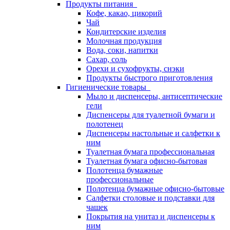
Продукты питания
Кофе, какао, цикорий
Чай
Кондитерские изделия
Молочная продукция
Вода, соки, напитки
Сахар, соль
Орехи и сухофрукты, снэки
Продукты быстрого приготовления
Гигиенические товары
Мыло и диспенсеры, антисептические
гели
Диспенсеры для туалетной бумаги и
полотенец
Диспенсеры настольные и салфетки к
ним
Туалетная бумага профессиональная
Туалетная бумага офисно-бытовая
Полотенца бумажные
профессиональные
Полотенца бумажные офисно-бытовые
Салфетки столовые и подставки для
чашек
Покрытия на унитаз и диспенсеры к
ним