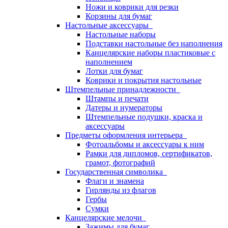
Ножи и коврики для резки
Корзины для бумаг
Настольные аксессуары
Настольные наборы
Подставки настольные без наполнения
Канцелярские наборы пластиковые с
наполнением
Лотки для бумаг
Коврики и покрытия настольные
Штемпельные принадлежности
Штампы и печати
Датеры и нумераторы
Штемпельные подушки, краска и
аксессуары
Предметы оформления интерьера
Фотоальбомы и аксессуары к ним
Рамки для дипломов, сертификатов,
грамот, фотографий
Государственная символика
Флаги и знамена
Гирлянды из флагов
Гербы
Сумки
Канцелярские мелочи
Зажимы для бумаг