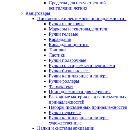
Средства для искусственной
вентиляции легких
Канцтовары
Письменные и чертежные принадлежности
Ручки шариковые
Маркеры и текстовыделители
Ручки гелевые
Карандаши
Карандаши цветные
Точилки
Ластики
Ручки подарочные
Ручки со стираемыми чернилами
Ручки бизнес-класса
Ручки капиллярные и линеры
Ручки-роллеры
Фломастеры
Принадлежности для черчения
Расходные материалы для письменных
принадлежностей
Наборы письменных принадлежностей
Ручки перьевые
Ручки капиллярные и линеры
художественные
Папки и системы архивации