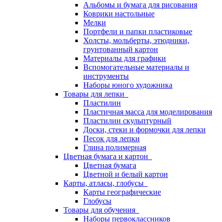
Альбомы и бумага для рисования
Коврики настольные
Мелки
Портфели и папки пластиковые
Холсты, мольберты, этюдники,
грунтованный картон
Материалы для графики
Вспомогательные материалы и
инструменты
Наборы юного художника
Товары для лепки
Пластилин
Пластичная масса для моделирования
Пластилин скульптурный
Доски, стеки и формочки для лепки
Песок для лепки
Глина полимерная
Цветная бумага и картон
Цветная бумага
Цветной и белый картон
Карты, атласы, глобусы
Карты географические
Глобусы
Товары для обучения
Наборы первоклассников