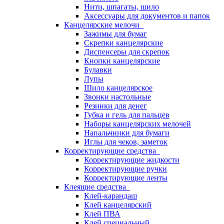
Нити, шпагаты, шило
Аксессуары для документов и папок
Канцелярские мелочи
Зажимы для бумаг
Скрепки канцелярские
Диспенсеры для скрепок
Кнопки канцелярские
Булавки
Лупы
Шило канцелярское
Звонки настольные
Резинки для денег
Губка и гель для пальцев
Наборы канцелярских мелочей
Напальчники для бумаги
Иглы для чеков, заметок
Корректирующие средства
Корректирующие жидкости
Корректирующие ручки
Корректирующие ленты
Клеящие средства
Клей-карандаш
Клей канцелярский
Клей ПВА
Клей специальный