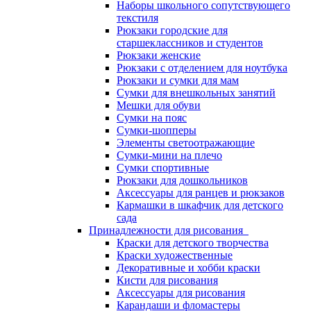
Наборы школьного сопутствующего
текстиля
Рюкзаки городские для
старшеклассников и студентов
Рюкзаки женские
Рюкзаки с отделением для ноутбука
Рюкзаки и сумки для мам
Сумки для внешкольных занятий
Мешки для обуви
Сумки на пояс
Сумки-шопперы
Элементы светоотражающие
Сумки-мини на плечо
Сумки спортивные
Рюкзаки для дошкольников
Аксессуары для ранцев и рюкзаков
Кармашки в шкафчик для детского
сада
Принадлежности для рисования
Краски для детского творчества
Краски художественные
Декоративные и хобби краски
Кисти для рисования
Аксессуары для рисования
Карандаши и фломастеры