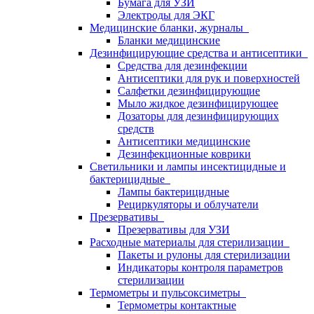
Бумага для УЗИ
Электроды для ЭКГ
Медицинские бланки, журналы
Бланки медицинские
Дезинфицирующие средства и антисептики
Средства для дезинфекции
Антисептики для рук и поверхностей
Салфетки дезинфицирующие
Мыло жидкое дезинфицирующее
Дозаторы для дезинфицирующих
средств
Антисептики медицинские
Дезинфекционные коврики
Светильники и лампы инсектицидные и
бактерицидные
Лампы бактерицидные
Рециркуляторы и облучатели
Презервативы
Презервативы для УЗИ
Расходные материалы для стерилизации
Пакеты и рулоны для стерилизации
Индикаторы контроля параметров
стерилизации
Термометры и пульсоксиметры
Термометры контактные