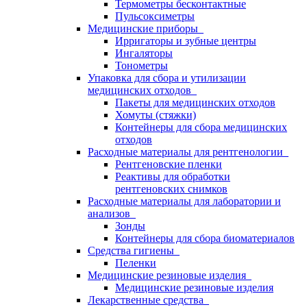
Термометры бесконтактные
Пульсоксиметры
Медицинские приборы
Ирригаторы и зубные центры
Ингаляторы
Тонометры
Упаковка для сбора и утилизации
медицинских отходов
Пакеты для медицинских отходов
Хомуты (стяжки)
Контейнеры для сбора медицинских
отходов
Расходные материалы для рентгенологии
Рентгеновские пленки
Реактивы для обработки
рентгеновских снимков
Расходные материалы для лаборатории и
анализов
Зонды
Контейнеры для сбора биоматериалов
Средства гигиены
Пеленки
Медицинские резиновые изделия
Медицинские резиновые изделия
Лекарственные средства