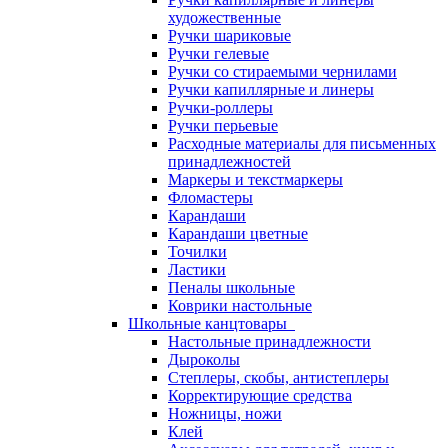
художественные
Ручки шариковые
Ручки гелевые
Ручки со стираемыми чернилами
Ручки капиллярные и линеры
Ручки-роллеры
Ручки перьевые
Расходные материалы для письменных
принадлежностей
Маркеры и текстмаркеры
Фломастеры
Карандаши
Карандаши цветные
Точилки
Ластики
Пеналы школьные
Коврики настольные
Школьные канцтовары
Настольные принадлежности
Дыроколы
Степлеры, скобы, антистеплеры
Корректирующие средства
Ножницы, ножи
Клей