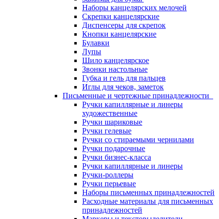
Наборы канцелярских мелочей
Скрепки канцелярские
Диспенсеры для скрепок
Кнопки канцелярские
Булавки
Лупы
Шило канцелярское
Звонки настольные
Губка и гель для пальцев
Иглы для чеков, заметок
Письменные и чертежные принадлежности
Ручки капиллярные и линеры
художественные
Ручки шариковые
Ручки гелевые
Ручки со стираемыми чернилами
Ручки подарочные
Ручки бизнес-класса
Ручки капиллярные и линеры
Ручки-роллеры
Ручки перьевые
Наборы письменных принадлежностей
Расходные материалы для письменных
принадлежностей
Маркеры и текстовыделители