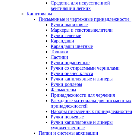
Средства для искусственной
вентиляции легких
Канцтовары
Письменные и чертежные принадлежности
Ручки шариковые
Маркеры и текстовыделители
Ручки гелевые
Карандаши
Карандаши цветные
Точилки
Ластики
Ручки подарочные
Ручки со стираемыми чернилами
Ручки бизнес-класса
Ручки капиллярные и линеры
Ручки-роллеры
Фломастеры
Принадлежности для черчения
Расходные материалы для письменных
принадлежностей
Наборы письменных принадлежностей
Ручки перьевые
Ручки капиллярные и линеры
художественные
Папки и системы архивации