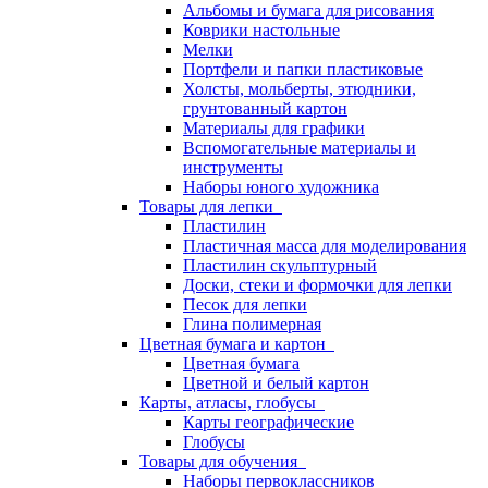
Альбомы и бумага для рисования
Коврики настольные
Мелки
Портфели и папки пластиковые
Холсты, мольберты, этюдники,
грунтованный картон
Материалы для графики
Вспомогательные материалы и
инструменты
Наборы юного художника
Товары для лепки
Пластилин
Пластичная масса для моделирования
Пластилин скульптурный
Доски, стеки и формочки для лепки
Песок для лепки
Глина полимерная
Цветная бумага и картон
Цветная бумага
Цветной и белый картон
Карты, атласы, глобусы
Карты географические
Глобусы
Товары для обучения
Наборы первоклассников