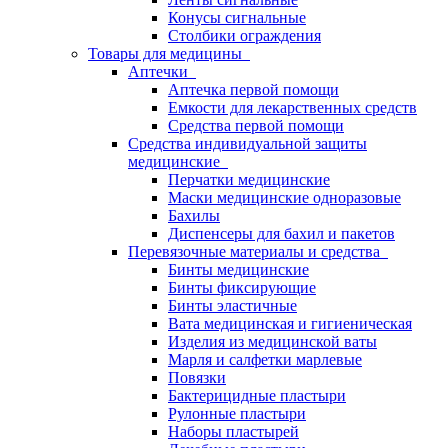
Конусы сигнальные
Столбики ограждения
Товары для медицины
Аптечки
Аптечка первой помощи
Емкости для лекарственных средств
Средства первой помощи
Средства индивидуальной защиты
медицинские
Перчатки медицинские
Маски медицинские одноразовые
Бахилы
Диспенсеры для бахил и пакетов
Перевязочные материалы и средства
Бинты медицинские
Бинты фиксирующие
Бинты эластичные
Вата медицинская и гигиеническая
Изделия из медицинской ваты
Марля и салфетки марлевые
Повязки
Бактерицидные пластыри
Рулонные пластыри
Наборы пластырей