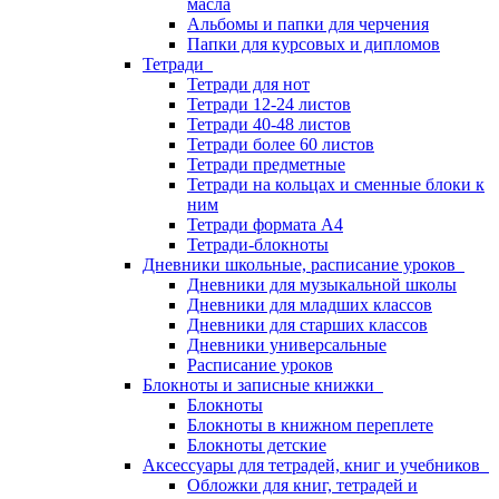
масла
Альбомы и папки для черчения
Папки для курсовых и дипломов
Тетради
Тетради для нот
Тетради 12-24 листов
Тетради 40-48 листов
Тетради более 60 листов
Тетради предметные
Тетради на кольцах и сменные блоки к
ним
Тетради формата А4
Тетради-блокноты
Дневники школьные, расписание уроков
Дневники для музыкальной школы
Дневники для младших классов
Дневники для старших классов
Дневники универсальные
Расписание уроков
Блокноты и записные книжки
Блокноты
Блокноты в книжном переплете
Блокноты детские
Аксессуары для тетрадей, книг и учебников
Обложки для книг, тетрадей и