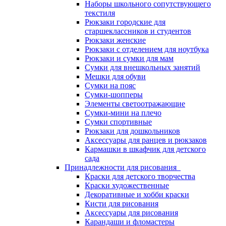
Наборы школьного сопутствующего
текстиля
Рюкзаки городские для
старшеклассников и студентов
Рюкзаки женские
Рюкзаки с отделением для ноутбука
Рюкзаки и сумки для мам
Сумки для внешкольных занятий
Мешки для обуви
Сумки на пояс
Сумки-шопперы
Элементы светоотражающие
Сумки-мини на плечо
Сумки спортивные
Рюкзаки для дошкольников
Аксессуары для ранцев и рюкзаков
Кармашки в шкафчик для детского
сада
Принадлежности для рисования
Краски для детского творчества
Краски художественные
Декоративные и хобби краски
Кисти для рисования
Аксессуары для рисования
Карандаши и фломастеры