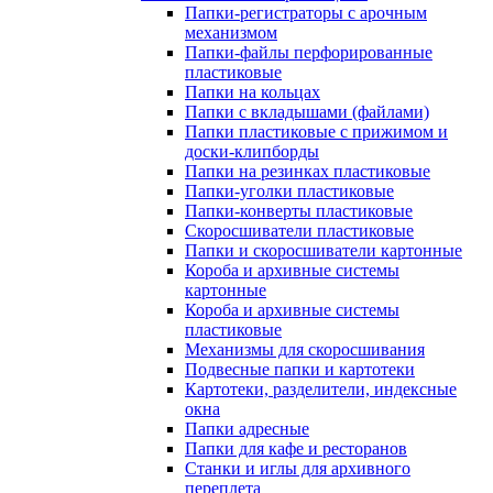
Папки-регистраторы с арочным
механизмом
Папки-файлы перфорированные
пластиковые
Папки на кольцах
Папки с вкладышами (файлами)
Папки пластиковые с прижимом и
доски-клипборды
Папки на резинках пластиковые
Папки-уголки пластиковые
Папки-конверты пластиковые
Скоросшиватели пластиковые
Папки и скоросшиватели картонные
Короба и архивные системы
картонные
Короба и архивные системы
пластиковые
Механизмы для скоросшивания
Подвесные папки и картотеки
Картотеки, разделители, индексные
окна
Папки адресные
Папки для кафе и ресторанов
Станки и иглы для архивного
переплета