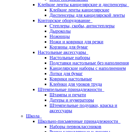
Клейкие ленты канцелярские и диспенсеры
Клейкие ленты канцелярские
Диспенсеры для канцелярской ленты
Конторское оборудование
Степлеры, скобы, антистеплеры
Дыроколы
Ножницы
Ножи и коврики для резки
Корзины для бумаг
Настольные аксессуары
Настольные наборы
Подставки настольные без наполнения
Канцелярские наборы с наполнением
Лотки для бумаг
Коврики настольные
Клеёнки для уроков труда
Штемпельные принадлежности
Штампы и печати
Датеры и нумераторы
Штемпельные подушки, краска и
аксессуары
Школа
Школьно-письменные принадлежности
Наборы первоклассников
Ручки капиллярные и линеры