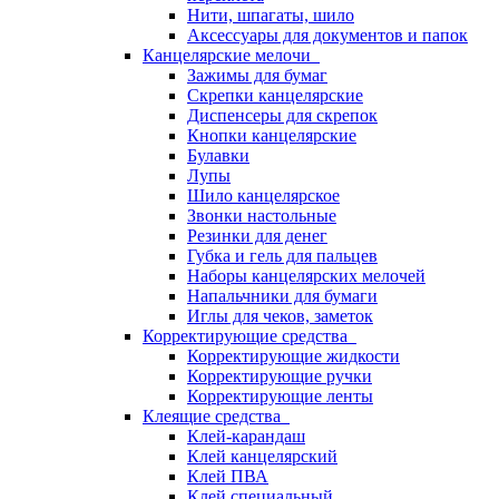
Нити, шпагаты, шило
Аксессуары для документов и папок
Канцелярские мелочи
Зажимы для бумаг
Скрепки канцелярские
Диспенсеры для скрепок
Кнопки канцелярские
Булавки
Лупы
Шило канцелярское
Звонки настольные
Резинки для денег
Губка и гель для пальцев
Наборы канцелярских мелочей
Напальчники для бумаги
Иглы для чеков, заметок
Корректирующие средства
Корректирующие жидкости
Корректирующие ручки
Корректирующие ленты
Клеящие средства
Клей-карандаш
Клей канцелярский
Клей ПВА
Клей специальный