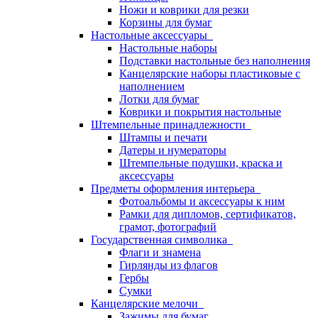
Ножи и коврики для резки
Корзины для бумаг
Настольные аксессуары
Настольные наборы
Подставки настольные без наполнения
Канцелярские наборы пластиковые с
наполнением
Лотки для бумаг
Коврики и покрытия настольные
Штемпельные принадлежности
Штампы и печати
Датеры и нумераторы
Штемпельные подушки, краска и
аксессуары
Предметы оформления интерьера
Фотоальбомы и аксессуары к ним
Рамки для дипломов, сертификатов,
грамот, фотографий
Государственная символика
Флаги и знамена
Гирлянды из флагов
Гербы
Сумки
Канцелярские мелочи
Зажимы для бумаг