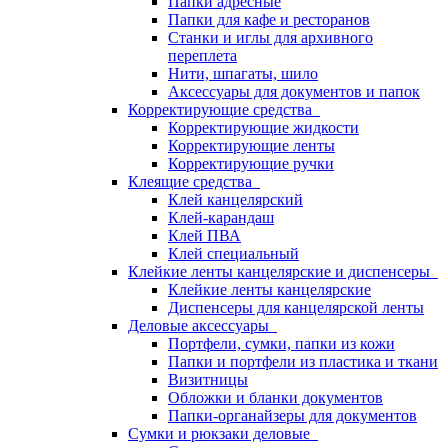
Папки адресные
Папки для кафе и ресторанов
Станки и иглы для архивного
переплета
Нити, шпагаты, шило
Аксессуары для документов и папок
Корректирующие средства
Корректирующие жидкости
Корректирующие ленты
Корректирующие ручки
Клеящие средства
Клей канцелярский
Клей-карандаш
Клей ПВА
Клей специальный
Клейкие ленты канцелярские и диспенсеры
Клейкие ленты канцелярские
Диспенсеры для канцелярской ленты
Деловые аксессуары
Портфели, сумки, папки из кожи
Папки и портфели из пластика и ткани
Визитницы
Обложки и бланки документов
Папки-органайзеры для документов
Сумки и рюкзаки деловые