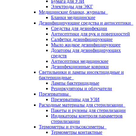
Бумага для УЗИ
Электроды для ЭКГ
Медицинские бланки, журналы
Бланки медицинские
Дезинфицирующие средства и антисептики
Средства для дезинфекции
Антисептики для рук и поверхностей
Салфетки дезинфицирующие
Мыло жидкое дезинфицирующее
Дозаторы для дезинфицирующих
средств
Антисептики медицинские
Дезинфекционные коврики
Светильники и лампы инсектицидные и
бактерицидные
Лампы бактерицидные
Рециркуляторы и облучатели
Презервативы
Презервативы для УЗИ
Расходные материалы для стерилизации
Пакеты и рулоны для стерилизации
Индикаторы контроля параметров
стерилизации
Термометры и пульсоксиметры
Термометры контактные