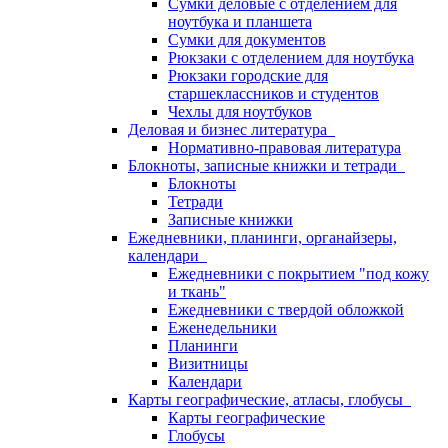
Сумки деловые с отделением для
ноутбука и планшета
Сумки для документов
Рюкзаки с отделением для ноутбука
Рюкзаки городские для
старшеклассников и студентов
Чехлы для ноутбуков
Деловая и бизнес литература
Нормативно-правовая литература
Блокноты, записные книжки и тетради
Блокноты
Тетради
Записные книжки
Ежедневники, планинги, органайзеры,
календари
Ежедневники с покрытием "под кожу
и ткань"
Ежедневники с твердой обложкой
Еженедельники
Планинги
Визитницы
Календари
Карты географические, атласы, глобусы
Карты географические
Глобусы