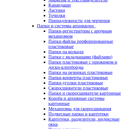
Карандаши
Ластики
Точилки
Принадлежности для черчения
Папки и системы архивации
Папки-регистраторы с арочным
механизмом
Папки-файлы перфорированные
пластиковые
Папки на кольцах
Папки с вкладышами (файлами)
Папки пластиковые с прижимом и
доски-клипборды
Папки на резинках пластиковые
Папки-конверты пластиковые
Папки-уголки пластиковые
Скоросшиватели пластиковые
Папки и скоросшиватели картонные
Короба и архивные системы
картонные
Механизмы для скоросшивания
Подвесные папки и картотеки
Картотеки, разделители, индексные
окна