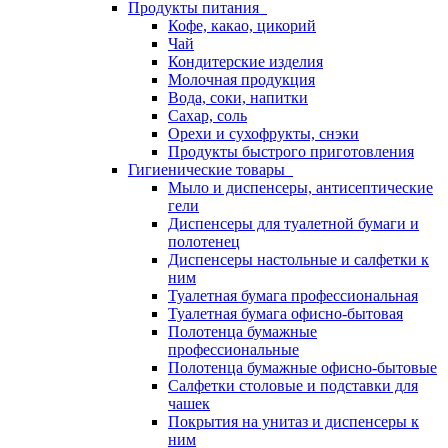
Продукты питания
Кофе, какао, цикорий
Чай
Кондитерские изделия
Молочная продукция
Вода, соки, напитки
Сахар, соль
Орехи и сухофрукты, снэки
Продукты быстрого приготовления
Гигиенические товары
Мыло и диспенсеры, антисептические
гели
Диспенсеры для туалетной бумаги и
полотенец
Диспенсеры настольные и салфетки к
ним
Туалетная бумага профессиональная
Туалетная бумага офисно-бытовая
Полотенца бумажные
профессиональные
Полотенца бумажные офисно-бытовые
Салфетки столовые и подставки для
чашек
Покрытия на унитаз и диспенсеры к
ним