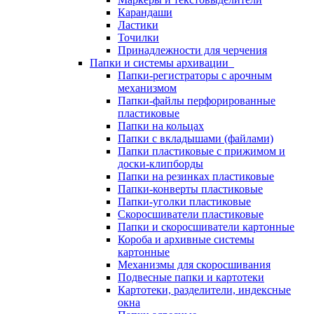
Карандаши
Ластики
Точилки
Принадлежности для черчения
Папки и системы архивации
Папки-регистраторы с арочным
механизмом
Папки-файлы перфорированные
пластиковые
Папки на кольцах
Папки с вкладышами (файлами)
Папки пластиковые с прижимом и
доски-клипборды
Папки на резинках пластиковые
Папки-конверты пластиковые
Папки-уголки пластиковые
Скоросшиватели пластиковые
Папки и скоросшиватели картонные
Короба и архивные системы
картонные
Механизмы для скоросшивания
Подвесные папки и картотеки
Картотеки, разделители, индексные
окна