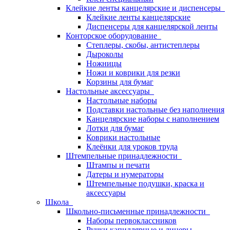
Клейкие ленты канцелярские и диспенсеры
Клейкие ленты канцелярские
Диспенсеры для канцелярской ленты
Конторское оборудование
Степлеры, скобы, антистеплеры
Дыроколы
Ножницы
Ножи и коврики для резки
Корзины для бумаг
Настольные аксессуары
Настольные наборы
Подставки настольные без наполнения
Канцелярские наборы с наполнением
Лотки для бумаг
Коврики настольные
Клеёнки для уроков труда
Штемпельные принадлежности
Штампы и печати
Датеры и нумераторы
Штемпельные подушки, краска и
аксессуары
Школа
Школьно-письменные принадлежности
Наборы первоклассников
Ручки капиллярные и линеры