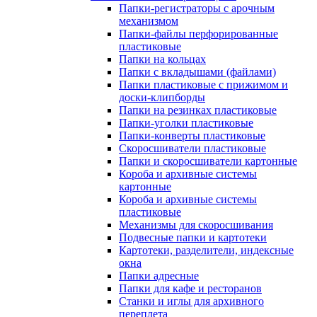
Папки-регистраторы с арочным
механизмом
Папки-файлы перфорированные
пластиковые
Папки на кольцах
Папки с вкладышами (файлами)
Папки пластиковые с прижимом и
доски-клипборды
Папки на резинках пластиковые
Папки-уголки пластиковые
Папки-конверты пластиковые
Скоросшиватели пластиковые
Папки и скоросшиватели картонные
Короба и архивные системы
картонные
Короба и архивные системы
пластиковые
Механизмы для скоросшивания
Подвесные папки и картотеки
Картотеки, разделители, индексные
окна
Папки адресные
Папки для кафе и ресторанов
Станки и иглы для архивного
переплета