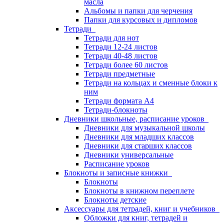
масла
Альбомы и папки для черчения
Папки для курсовых и дипломов
Тетради
Тетради для нот
Тетради 12-24 листов
Тетради 40-48 листов
Тетради более 60 листов
Тетради предметные
Тетради на кольцах и сменные блоки к
ним
Тетради формата А4
Тетради-блокноты
Дневники школьные, расписание уроков
Дневники для музыкальной школы
Дневники для младших классов
Дневники для старших классов
Дневники универсальные
Расписание уроков
Блокноты и записные книжки
Блокноты
Блокноты в книжном переплете
Блокноты детские
Аксессуары для тетрадей, книг и учебников
Обложки для книг, тетрадей и