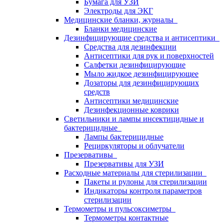
Бумага для УЗИ
Электроды для ЭКГ
Медицинские бланки, журналы
Бланки медицинские
Дезинфицирующие средства и антисептики
Средства для дезинфекции
Антисептики для рук и поверхностей
Салфетки дезинфицирующие
Мыло жидкое дезинфицирующее
Дозаторы для дезинфицирующих
средств
Антисептики медицинские
Дезинфекционные коврики
Светильники и лампы инсектицидные и
бактерицидные
Лампы бактерицидные
Рециркуляторы и облучатели
Презервативы
Презервативы для УЗИ
Расходные материалы для стерилизации
Пакеты и рулоны для стерилизации
Индикаторы контроля параметров
стерилизации
Термометры и пульсоксиметры
Термометры контактные