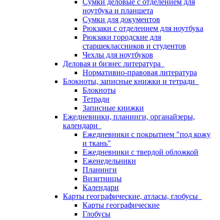
Сумки деловые с отделением для
ноутбука и планшета
Сумки для документов
Рюкзаки с отделением для ноутбука
Рюкзаки городские для
старшеклассников и студентов
Чехлы для ноутбуков
Деловая и бизнес литература
Нормативно-правовая литература
Блокноты, записные книжки и тетради
Блокноты
Тетради
Записные книжки
Ежедневники, планинги, органайзеры,
календари
Ежедневники с покрытием "под кожу
и ткань"
Ежедневники с твердой обложкой
Еженедельники
Планинги
Визитницы
Календари
Карты географические, атласы, глобусы
Карты географические
Глобусы