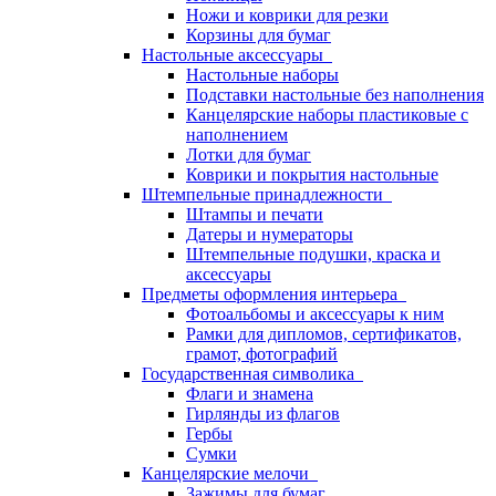
Ножи и коврики для резки
Корзины для бумаг
Настольные аксессуары
Настольные наборы
Подставки настольные без наполнения
Канцелярские наборы пластиковые с
наполнением
Лотки для бумаг
Коврики и покрытия настольные
Штемпельные принадлежности
Штампы и печати
Датеры и нумераторы
Штемпельные подушки, краска и
аксессуары
Предметы оформления интерьера
Фотоальбомы и аксессуары к ним
Рамки для дипломов, сертификатов,
грамот, фотографий
Государственная символика
Флаги и знамена
Гирлянды из флагов
Гербы
Сумки
Канцелярские мелочи
Зажимы для бумаг