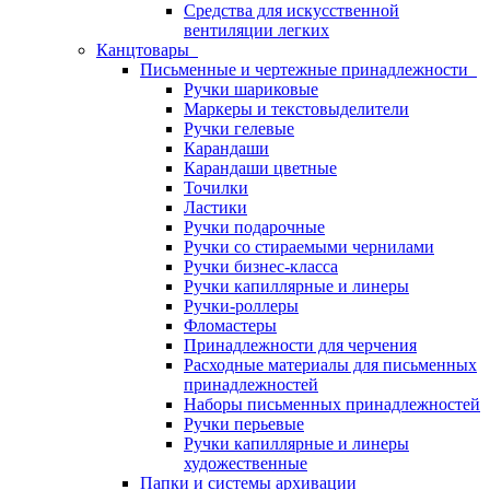
Средства для искусственной
вентиляции легких
Канцтовары
Письменные и чертежные принадлежности
Ручки шариковые
Маркеры и текстовыделители
Ручки гелевые
Карандаши
Карандаши цветные
Точилки
Ластики
Ручки подарочные
Ручки со стираемыми чернилами
Ручки бизнес-класса
Ручки капиллярные и линеры
Ручки-роллеры
Фломастеры
Принадлежности для черчения
Расходные материалы для письменных
принадлежностей
Наборы письменных принадлежностей
Ручки перьевые
Ручки капиллярные и линеры
художественные
Папки и системы архивации