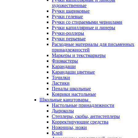
художественные
Ручки шариковые
Ручки гелевые
Ручки со стираемыми чернилами
Ручки капиллярные и линеры
Ручки-роллеры
Ручки перьевые
Расходные материалы для письменных
принадлежностей
Маркеры и текстмаркеры
Фломастеры
Карандаши
Карандаши цветные
Точилки
Ластики
Пеналы школьные
Коврики настольные
Школьные канцтовары
Настольные принадлежности
Дыроколы
Степлеры, скобы, антистеплеры
Корректирующие средства
Ножницы, ножи
Клей