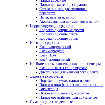
Папки адресные
Папки для кафе и ресторанов
Станки и иглы для архивного
переплета
Нити, шпагаты, шило
Аксессуары для документов и папок
Корректирующие средства
Корректирующие жидкости
Корректирующие ленты
Корректирующие ручки
Клеящие средства
Клей канцелярский
Клей-карандаш
Клей ПВА
Клей специальный
Клейкие ленты канцелярские и диспенсеры
Клейкие ленты канцелярские
Диспенсеры для канцелярской ленты
Деловые аксессуары
Портфели, сумки, папки из кожи
Папки и портфели из пластика и ткани
Визитницы
Обложки и бланки документов
Папки-органайзеры для документов
Сумки и рюкзаки деловые