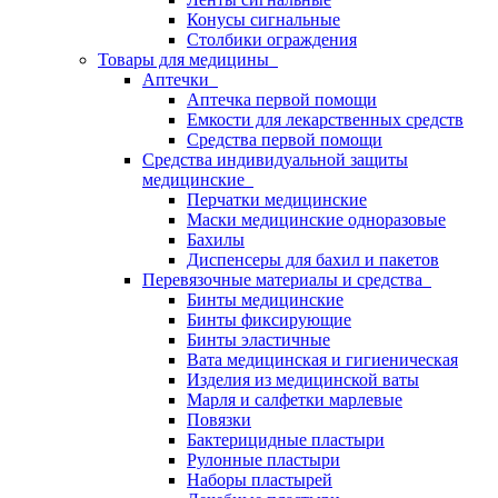
Конусы сигнальные
Столбики ограждения
Товары для медицины
Аптечки
Аптечка первой помощи
Емкости для лекарственных средств
Средства первой помощи
Средства индивидуальной защиты
медицинские
Перчатки медицинские
Маски медицинские одноразовые
Бахилы
Диспенсеры для бахил и пакетов
Перевязочные материалы и средства
Бинты медицинские
Бинты фиксирующие
Бинты эластичные
Вата медицинская и гигиеническая
Изделия из медицинской ваты
Марля и салфетки марлевые
Повязки
Бактерицидные пластыри
Рулонные пластыри
Наборы пластырей