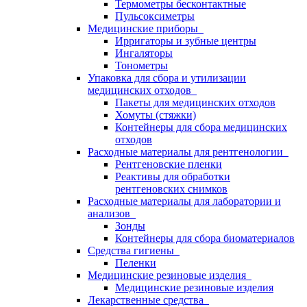
Термометры бесконтактные
Пульсоксиметры
Медицинские приборы
Ирригаторы и зубные центры
Ингаляторы
Тонометры
Упаковка для сбора и утилизации
медицинских отходов
Пакеты для медицинских отходов
Хомуты (стяжки)
Контейнеры для сбора медицинских
отходов
Расходные материалы для рентгенологии
Рентгеновские пленки
Реактивы для обработки
рентгеновских снимков
Расходные материалы для лаборатории и
анализов
Зонды
Контейнеры для сбора биоматериалов
Средства гигиены
Пеленки
Медицинские резиновые изделия
Медицинские резиновые изделия
Лекарственные средства