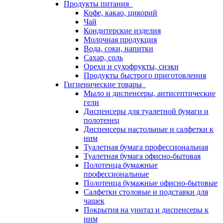
Продукты питания
Кофе, какао, цикорий
Чай
Кондитерские изделия
Молочная продукция
Вода, соки, напитки
Сахар, соль
Орехи и сухофрукты, снэки
Продукты быстрого приготовления
Гигиенические товары
Мыло и диспенсеры, антисептические
гели
Диспенсеры для туалетной бумаги и
полотенец
Диспенсеры настольные и салфетки к
ним
Туалетная бумага профессиональная
Туалетная бумага офисно-бытовая
Полотенца бумажные
профессиональные
Полотенца бумажные офисно-бытовые
Салфетки столовые и подставки для
чашек
Покрытия на унитаз и диспенсеры к
ним