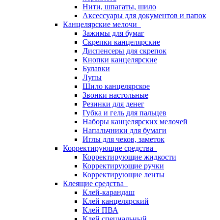
Нити, шпагаты, шило
Аксессуары для документов и папок
Канцелярские мелочи
Зажимы для бумаг
Скрепки канцелярские
Диспенсеры для скрепок
Кнопки канцелярские
Булавки
Лупы
Шило канцелярское
Звонки настольные
Резинки для денег
Губка и гель для пальцев
Наборы канцелярских мелочей
Напальчники для бумаги
Иглы для чеков, заметок
Корректирующие средства
Корректирующие жидкости
Корректирующие ручки
Корректирующие ленты
Клеящие средства
Клей-карандаш
Клей канцелярский
Клей ПВА
Клей специальный