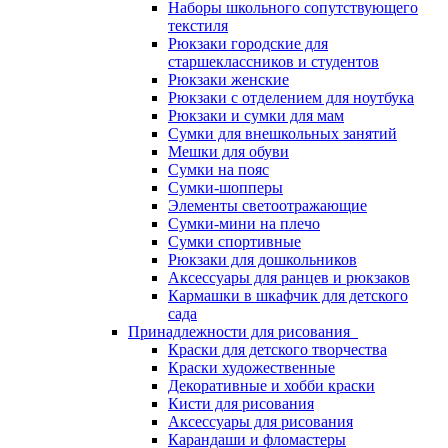
Наборы школьного сопутствующего
текстиля
Рюкзаки городские для
старшеклассников и студентов
Рюкзаки женские
Рюкзаки с отделением для ноутбука
Рюкзаки и сумки для мам
Сумки для внешкольных занятий
Мешки для обуви
Сумки на пояс
Сумки-шопперы
Элементы светоотражающие
Сумки-мини на плечо
Сумки спортивные
Рюкзаки для дошкольников
Аксессуары для ранцев и рюкзаков
Кармашки в шкафчик для детского
сада
Принадлежности для рисования
Краски для детского творчества
Краски художественные
Декоративные и хобби краски
Кисти для рисования
Аксессуары для рисования
Карандаши и фломастеры