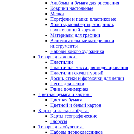
Альбомы и бумага для рисования
Коврики настольные
Мелки
Портфели и папки пластиковые
Холсты, мольберты, этюдники,
грунтованный картон
Материалы для графики
Вспомогательные материалы и
инструменты
Наборы юного художника
Товары для лепки
Пластилин
Пластичная масса для моделирования
Пластилин скульптурный
Доски, стеки и формочки для лепки
Песок для лепки
Глина полимерная
Цветная бумага и картон
Цветная бумага
Цветной и белый картон
Карты, атласы, глобусы
Карты географические
Глобусы
Товары для обучения
Наборы первоклассников