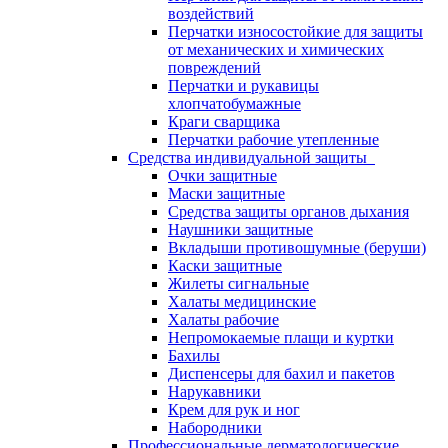
воздействий
Перчатки износостойкие для защиты
от механических и химических
повреждений
Перчатки и рукавицы
хлопчатобумажные
Краги сварщика
Перчатки рабочие утепленные
Средства индивидуальной защиты
Очки защитные
Маски защитные
Средства защиты органов дыхания
Наушники защитные
Вкладыши противошумные (беруши)
Каски защитные
Жилеты сигнальные
Халаты медицинские
Халаты рабочие
Непромокаемые плащи и куртки
Бахилы
Диспенсеры для бахил и пакетов
Нарукавники
Крем для рук и ног
Набородники
Профессиональные дерматологические