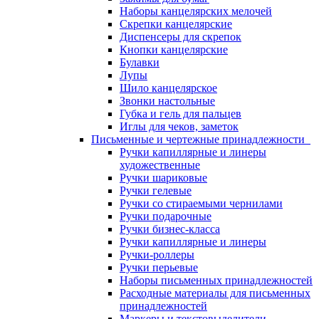
Наборы канцелярских мелочей
Скрепки канцелярские
Диспенсеры для скрепок
Кнопки канцелярские
Булавки
Лупы
Шило канцелярское
Звонки настольные
Губка и гель для пальцев
Иглы для чеков, заметок
Письменные и чертежные принадлежности
Ручки капиллярные и линеры
художественные
Ручки шариковые
Ручки гелевые
Ручки со стираемыми чернилами
Ручки подарочные
Ручки бизнес-класса
Ручки капиллярные и линеры
Ручки-роллеры
Ручки перьевые
Наборы письменных принадлежностей
Расходные материалы для письменных
принадлежностей
Маркеры и текстовыделители