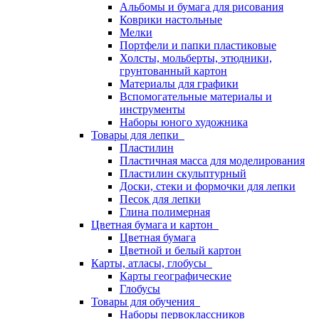
Альбомы и бумага для рисования
Коврики настольные
Мелки
Портфели и папки пластиковые
Холсты, мольберты, этюдники,
грунтованный картон
Материалы для графики
Вспомогательные материалы и
инструменты
Наборы юного художника
Товары для лепки
Пластилин
Пластичная масса для моделирования
Пластилин скульптурный
Доски, стеки и формочки для лепки
Песок для лепки
Глина полимерная
Цветная бумага и картон
Цветная бумага
Цветной и белый картон
Карты, атласы, глобусы
Карты географические
Глобусы
Товары для обучения
Наборы первоклассников