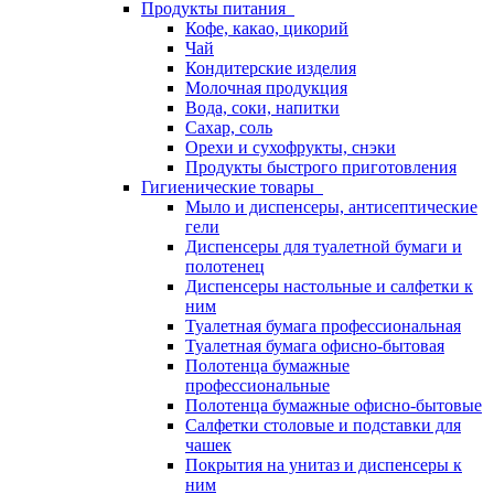
Продукты питания
Кофе, какао, цикорий
Чай
Кондитерские изделия
Молочная продукция
Вода, соки, напитки
Сахар, соль
Орехи и сухофрукты, снэки
Продукты быстрого приготовления
Гигиенические товары
Мыло и диспенсеры, антисептические
гели
Диспенсеры для туалетной бумаги и
полотенец
Диспенсеры настольные и салфетки к
ним
Туалетная бумага профессиональная
Туалетная бумага офисно-бытовая
Полотенца бумажные
профессиональные
Полотенца бумажные офисно-бытовые
Салфетки столовые и подставки для
чашек
Покрытия на унитаз и диспенсеры к
ним