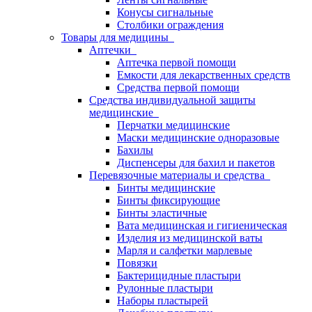
Конусы сигнальные
Столбики ограждения
Товары для медицины
Аптечки
Аптечка первой помощи
Емкости для лекарственных средств
Средства первой помощи
Средства индивидуальной защиты
медицинские
Перчатки медицинские
Маски медицинские одноразовые
Бахилы
Диспенсеры для бахил и пакетов
Перевязочные материалы и средства
Бинты медицинские
Бинты фиксирующие
Бинты эластичные
Вата медицинская и гигиеническая
Изделия из медицинской ваты
Марля и салфетки марлевые
Повязки
Бактерицидные пластыри
Рулонные пластыри
Наборы пластырей