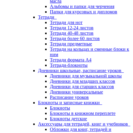
масла
Альбомы и папки для черчения
Папки для курсовых и дипломов
Тетради
Тетради для нот
Тетради 12-24 листов
Тетради 40-48 листов
Тетради более 60 листов
Тетради предметные
Тетради на кольцах и сменные блоки к
ним
Тетради формата А4
Тетради-блокноты
Дневники школьные, расписание уроков
Дневники для музыкальной школы
Дневники для младших классов
Дневники для старших классов
Дневники универсальные
Расписание уроков
Блокноты и записные книжки
Блокноты
Блокноты в книжном переплете
Блокноты детские
Аксессуары для тетрадей, книг и учебников
Обложки для книг, тетрадей и