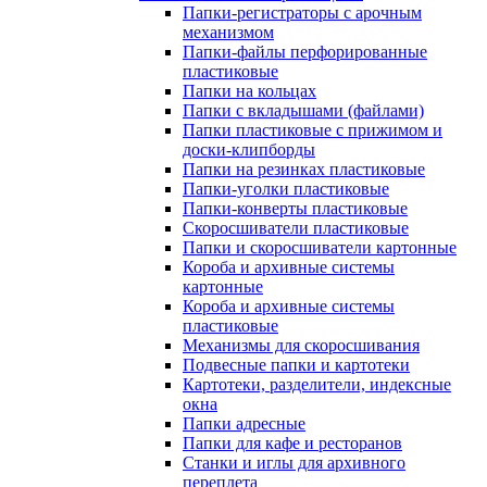
Папки-регистраторы с арочным
механизмом
Папки-файлы перфорированные
пластиковые
Папки на кольцах
Папки с вкладышами (файлами)
Папки пластиковые с прижимом и
доски-клипборды
Папки на резинках пластиковые
Папки-уголки пластиковые
Папки-конверты пластиковые
Скоросшиватели пластиковые
Папки и скоросшиватели картонные
Короба и архивные системы
картонные
Короба и архивные системы
пластиковые
Механизмы для скоросшивания
Подвесные папки и картотеки
Картотеки, разделители, индексные
окна
Папки адресные
Папки для кафе и ресторанов
Станки и иглы для архивного
переплета