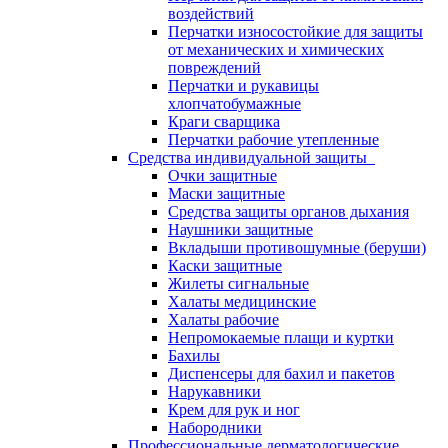
воздействий
Перчатки износостойкие для защиты
от механических и химических
повреждений
Перчатки и рукавицы
хлопчатобумажные
Краги сварщика
Перчатки рабочие утепленные
Средства индивидуальной защиты
Очки защитные
Маски защитные
Средства защиты органов дыхания
Наушники защитные
Вкладыши противошумные (беруши)
Каски защитные
Жилеты сигнальные
Халаты медицинские
Халаты рабочие
Непромокаемые плащи и куртки
Бахилы
Диспенсеры для бахил и пакетов
Нарукавники
Крем для рук и ног
Набородники
Профессиональные дерматологические