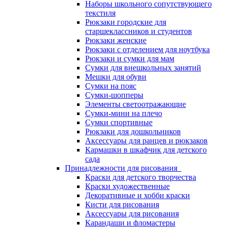
Наборы школьного сопутствующего
текстиля
Рюкзаки городские для
старшеклассников и студентов
Рюкзаки женские
Рюкзаки с отделением для ноутбука
Рюкзаки и сумки для мам
Сумки для внешкольных занятий
Мешки для обуви
Сумки на пояс
Сумки-шопперы
Элементы светоотражающие
Сумки-мини на плечо
Сумки спортивные
Рюкзаки для дошкольников
Аксессуары для ранцев и рюкзаков
Кармашки в шкафчик для детского
сада
Принадлежности для рисования
Краски для детского творчества
Краски художественные
Декоративные и хобби краски
Кисти для рисования
Аксессуары для рисования
Карандаши и фломастеры