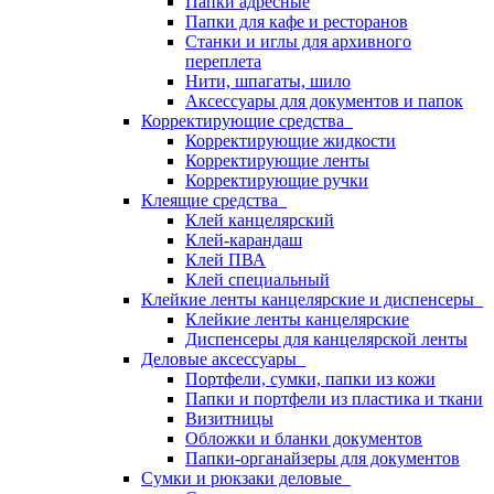
Папки адресные
Папки для кафе и ресторанов
Станки и иглы для архивного
переплета
Нити, шпагаты, шило
Аксессуары для документов и папок
Корректирующие средства
Корректирующие жидкости
Корректирующие ленты
Корректирующие ручки
Клеящие средства
Клей канцелярский
Клей-карандаш
Клей ПВА
Клей специальный
Клейкие ленты канцелярские и диспенсеры
Клейкие ленты канцелярские
Диспенсеры для канцелярской ленты
Деловые аксессуары
Портфели, сумки, папки из кожи
Папки и портфели из пластика и ткани
Визитницы
Обложки и бланки документов
Папки-органайзеры для документов
Сумки и рюкзаки деловые