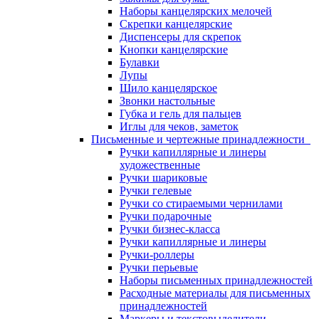
Наборы канцелярских мелочей
Скрепки канцелярские
Диспенсеры для скрепок
Кнопки канцелярские
Булавки
Лупы
Шило канцелярское
Звонки настольные
Губка и гель для пальцев
Иглы для чеков, заметок
Письменные и чертежные принадлежности
Ручки капиллярные и линеры
художественные
Ручки шариковые
Ручки гелевые
Ручки со стираемыми чернилами
Ручки подарочные
Ручки бизнес-класса
Ручки капиллярные и линеры
Ручки-роллеры
Ручки перьевые
Наборы письменных принадлежностей
Расходные материалы для письменных
принадлежностей
Маркеры и текстовыделители