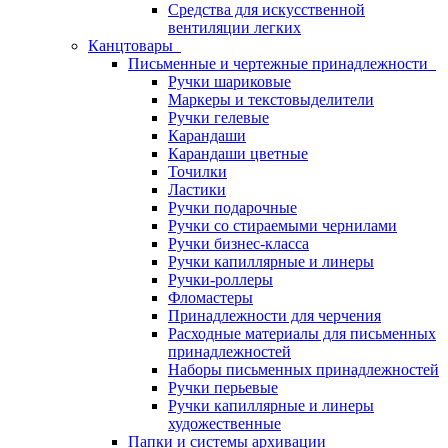
Средства для искусственной
вентиляции легких
Канцтовары
Письменные и чертежные принадлежности
Ручки шариковые
Маркеры и текстовыделители
Ручки гелевые
Карандаши
Карандаши цветные
Точилки
Ластики
Ручки подарочные
Ручки со стираемыми чернилами
Ручки бизнес-класса
Ручки капиллярные и линеры
Ручки-роллеры
Фломастеры
Принадлежности для черчения
Расходные материалы для письменных
принадлежностей
Наборы письменных принадлежностей
Ручки перьевые
Ручки капиллярные и линеры
художественные
Папки и системы архивации