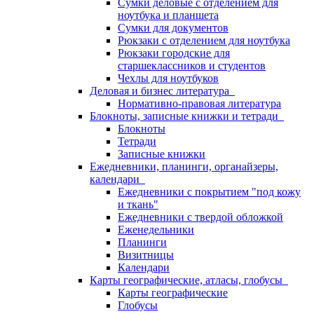
Сумки деловые с отделением для
ноутбука и планшета
Сумки для документов
Рюкзаки с отделением для ноутбука
Рюкзаки городские для
старшеклассников и студентов
Чехлы для ноутбуков
Деловая и бизнес литература
Нормативно-правовая литература
Блокноты, записные книжки и тетради
Блокноты
Тетради
Записные книжки
Ежедневники, планинги, органайзеры,
календари
Ежедневники с покрытием "под кожу
и ткань"
Ежедневники с твердой обложкой
Еженедельники
Планинги
Визитницы
Календари
Карты географические, атласы, глобусы
Карты географические
Глобусы