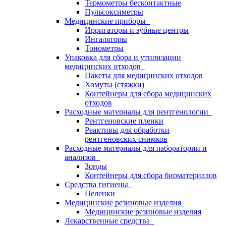
Термометры бесконтактные
Пульсоксиметры
Медицинские приборы
Ирригаторы и зубные центры
Ингаляторы
Тонометры
Упаковка для сбора и утилизации
медицинских отходов
Пакеты для медицинских отходов
Хомуты (стяжки)
Контейнеры для сбора медицинских
отходов
Расходные материалы для рентгенологии
Рентгеновские пленки
Реактивы для обработки
рентгеновских снимков
Расходные материалы для лаборатории и
анализов
Зонды
Контейнеры для сбора биоматериалов
Средства гигиены
Пеленки
Медицинские резиновые изделия
Медицинские резиновые изделия
Лекарственные средства