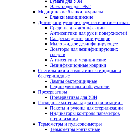
Бумага для УЗИ
Электроды для ЭКГ
Медицинские бланки, журналы
Бланки медицинские
Дезинфицирующие средства и антисептики
Средства для дезинфекции
Антисептики для рук и поверхностей
Салфетки дезинфицирующие
Мыло жидкое дезинфицирующее
Дозаторы для дезинфицирующих
средств
Антисептики медицинские
Дезинфекционные коврики
Светильники и лампы инсектицидные и
бактерицидные
Лампы бактерицидные
Рециркуляторы и облучатели
Презервативы
Презервативы для УЗИ
Расходные материалы для стерилизации
Пакеты и рулоны для стерилизации
Индикаторы контроля параметров
стерилизации
Термометры и пульсоксиметры
Термометры контактные