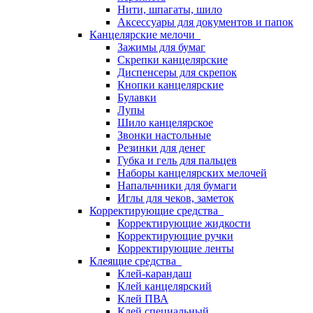
Нити, шпагаты, шило
Аксессуары для документов и папок
Канцелярские мелочи
Зажимы для бумаг
Скрепки канцелярские
Диспенсеры для скрепок
Кнопки канцелярские
Булавки
Лупы
Шило канцелярское
Звонки настольные
Резинки для денег
Губка и гель для пальцев
Наборы канцелярских мелочей
Напальчники для бумаги
Иглы для чеков, заметок
Корректирующие средства
Корректирующие жидкости
Корректирующие ручки
Корректирующие ленты
Клеящие средства
Клей-карандаш
Клей канцелярский
Клей ПВА
Клей специальный