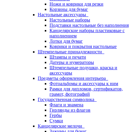
Ножи и коврики для резки
Корзины для бумаг
Настольные аксессуары
Настольные наборы
Подставки настольные без наполнения
Канцелярские наборы пластиковые с
наполнением
Лотки для бумаг
Коврики и покрытия настольные
Штемпельные принадлежности
Штампы и печати
Датеры и нумераторы
Штемпельные подушки, краска и
аксессуары
Предметы оформления интерьера
Фотоальбомы и аксессуары к ним
Рамки для дипломов, сертификатов,
грамот, фотографий
Государственная символика
Флаги и знамена
Гирлянды из флагов
Гербы
Сумки
Канцелярские мелочи
Зажимы для бумаг