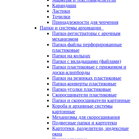
Карандаши
Ластики
Точилки
Принадлежности для черчения
Папки и системы архивации
Папки-регистраторы с арочным
механизмом
Папки-файлы перфорированные
пластиковые
Папки на кольцах
Папки с вкладышами (файлами)
Папки пластиковые с прижимом и
доски-клипборды
Папки на резинках пластиковые
Папки-конверты пластиковые
Папки-уголки пластиковые
Скоросшиватели пластиковые
Папки и скоросшиватели картонные
Короба и архивные системы
картонные
Механизмы для скоросшивания
Подвесные папки и картотеки
Картотеки, разделители, индексные
окна