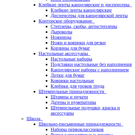
Клейкие ленты канцелярские и диспенсеры
Клейкие ленты канцелярские
Диспенсеры для канцелярской ленты
Конторское оборудование
Степлеры, скобы, антистеплеры
Дыроколы
Ножницы
Ножи и коврики для резки
Корзины для бумаг
Настольные аксессуары
Настольные наборы
Подставки настольные без наполнения
Канцелярские наборы с наполнением
Лотки для бумаг
Коврики настольные
Клеёнки для уроков труда
Штемпельные принадлежности
Штампы и печати
Датеры и нумераторы
Штемпельные подушки, краска и
аксессуары
Школа
Школьно-письменные принадлежности
Наборы первоклассников
Ручки капиллярные и линеры