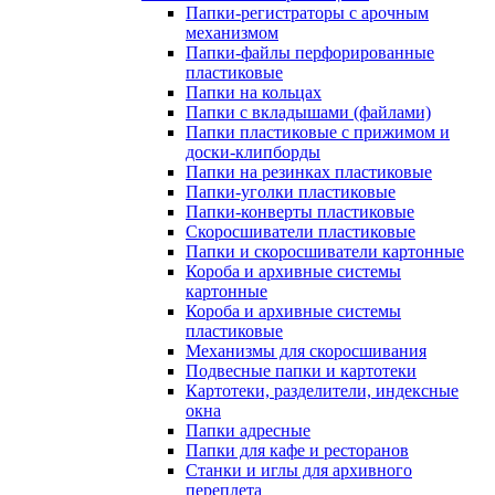
Папки-регистраторы с арочным
механизмом
Папки-файлы перфорированные
пластиковые
Папки на кольцах
Папки с вкладышами (файлами)
Папки пластиковые с прижимом и
доски-клипборды
Папки на резинках пластиковые
Папки-уголки пластиковые
Папки-конверты пластиковые
Скоросшиватели пластиковые
Папки и скоросшиватели картонные
Короба и архивные системы
картонные
Короба и архивные системы
пластиковые
Механизмы для скоросшивания
Подвесные папки и картотеки
Картотеки, разделители, индексные
окна
Папки адресные
Папки для кафе и ресторанов
Станки и иглы для архивного
переплета