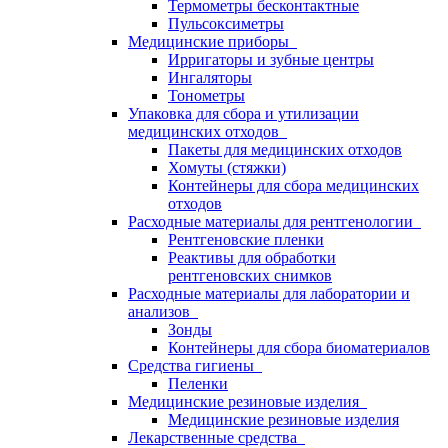
Термометры бесконтактные
Пульсоксиметры
Медицинские приборы
Ирригаторы и зубные центры
Ингаляторы
Тонометры
Упаковка для сбора и утилизации
медицинских отходов
Пакеты для медицинских отходов
Хомуты (стяжки)
Контейнеры для сбора медицинских
отходов
Расходные материалы для рентгенологии
Рентгеновские пленки
Реактивы для обработки
рентгеновских снимков
Расходные материалы для лаборатории и
анализов
Зонды
Контейнеры для сбора биоматериалов
Средства гигиены
Пеленки
Медицинские резиновые изделия
Медицинские резиновые изделия
Лекарственные средства