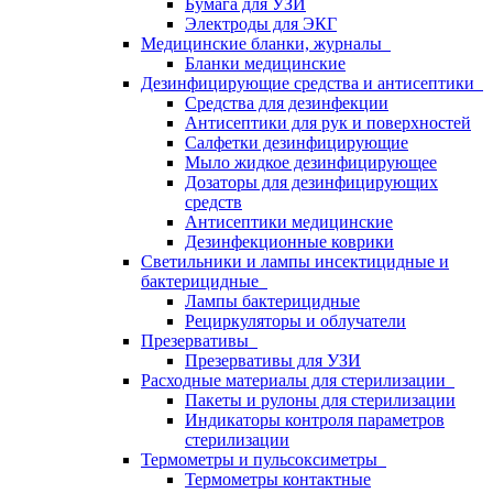
Бумага для УЗИ
Электроды для ЭКГ
Медицинские бланки, журналы
Бланки медицинские
Дезинфицирующие средства и антисептики
Средства для дезинфекции
Антисептики для рук и поверхностей
Салфетки дезинфицирующие
Мыло жидкое дезинфицирующее
Дозаторы для дезинфицирующих
средств
Антисептики медицинские
Дезинфекционные коврики
Светильники и лампы инсектицидные и
бактерицидные
Лампы бактерицидные
Рециркуляторы и облучатели
Презервативы
Презервативы для УЗИ
Расходные материалы для стерилизации
Пакеты и рулоны для стерилизации
Индикаторы контроля параметров
стерилизации
Термометры и пульсоксиметры
Термометры контактные