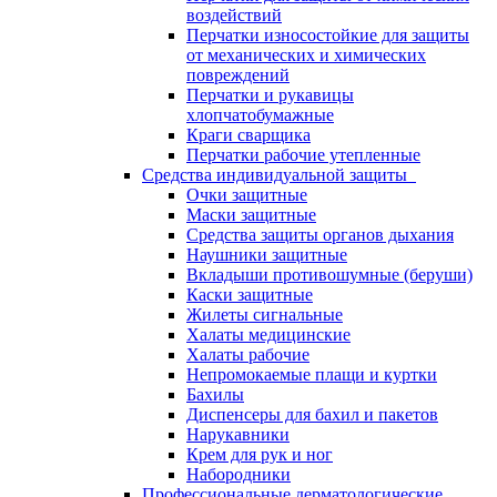
воздействий
Перчатки износостойкие для защиты
от механических и химических
повреждений
Перчатки и рукавицы
хлопчатобумажные
Краги сварщика
Перчатки рабочие утепленные
Средства индивидуальной защиты
Очки защитные
Маски защитные
Средства защиты органов дыхания
Наушники защитные
Вкладыши противошумные (беруши)
Каски защитные
Жилеты сигнальные
Халаты медицинские
Халаты рабочие
Непромокаемые плащи и куртки
Бахилы
Диспенсеры для бахил и пакетов
Нарукавники
Крем для рук и ног
Набородники
Профессиональные дерматологические