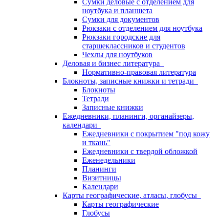
Сумки деловые с отделением для
ноутбука и планшета
Сумки для документов
Рюкзаки с отделением для ноутбука
Рюкзаки городские для
старшеклассников и студентов
Чехлы для ноутбуков
Деловая и бизнес литература
Нормативно-правовая литература
Блокноты, записные книжки и тетради
Блокноты
Тетради
Записные книжки
Ежедневники, планинги, органайзеры,
календари
Ежедневники с покрытием "под кожу
и ткань"
Ежедневники с твердой обложкой
Еженедельники
Планинги
Визитницы
Календари
Карты географические, атласы, глобусы
Карты географические
Глобусы