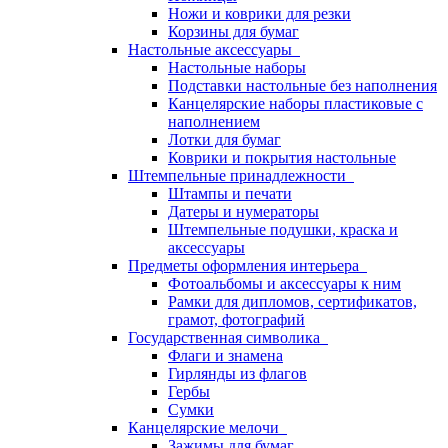
Ножи и коврики для резки
Корзины для бумаг
Настольные аксессуары
Настольные наборы
Подставки настольные без наполнения
Канцелярские наборы пластиковые с
наполнением
Лотки для бумаг
Коврики и покрытия настольные
Штемпельные принадлежности
Штампы и печати
Датеры и нумераторы
Штемпельные подушки, краска и
аксессуары
Предметы оформления интерьера
Фотоальбомы и аксессуары к ним
Рамки для дипломов, сертификатов,
грамот, фотографий
Государственная символика
Флаги и знамена
Гирлянды из флагов
Гербы
Сумки
Канцелярские мелочи
Зажимы для бумаг