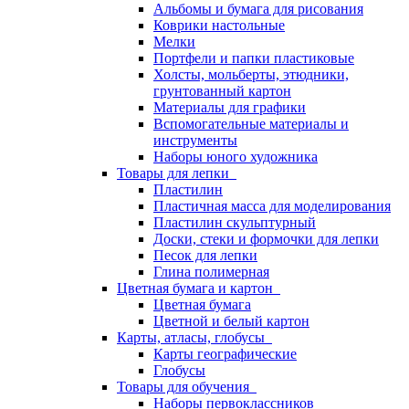
Альбомы и бумага для рисования
Коврики настольные
Мелки
Портфели и папки пластиковые
Холсты, мольберты, этюдники,
грунтованный картон
Материалы для графики
Вспомогательные материалы и
инструменты
Наборы юного художника
Товары для лепки
Пластилин
Пластичная масса для моделирования
Пластилин скульптурный
Доски, стеки и формочки для лепки
Песок для лепки
Глина полимерная
Цветная бумага и картон
Цветная бумага
Цветной и белый картон
Карты, атласы, глобусы
Карты географические
Глобусы
Товары для обучения
Наборы первоклассников