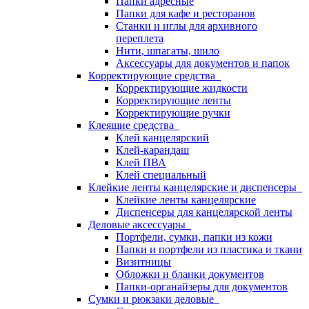
Папки адресные
Папки для кафе и ресторанов
Станки и иглы для архивного
переплета
Нити, шпагаты, шило
Аксессуары для документов и папок
Корректирующие средства
Корректирующие жидкости
Корректирующие ленты
Корректирующие ручки
Клеящие средства
Клей канцелярский
Клей-карандаш
Клей ПВА
Клей специальный
Клейкие ленты канцелярские и диспенсеры
Клейкие ленты канцелярские
Диспенсеры для канцелярской ленты
Деловые аксессуары
Портфели, сумки, папки из кожи
Папки и портфели из пластика и ткани
Визитницы
Обложки и бланки документов
Папки-органайзеры для документов
Сумки и рюкзаки деловые