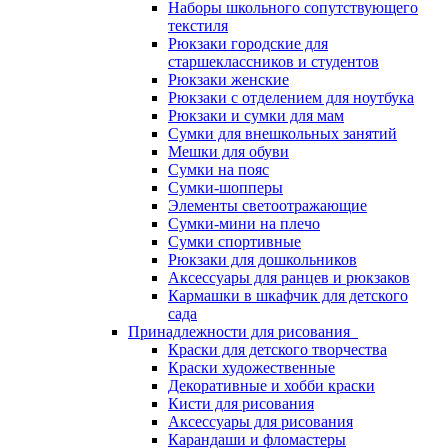
Наборы школьного сопутствующего
текстиля
Рюкзаки городские для
старшеклассников и студентов
Рюкзаки женские
Рюкзаки с отделением для ноутбука
Рюкзаки и сумки для мам
Сумки для внешкольных занятий
Мешки для обуви
Сумки на пояс
Сумки-шопперы
Элементы светоотражающие
Сумки-мини на плечо
Сумки спортивные
Рюкзаки для дошкольников
Аксессуары для ранцев и рюкзаков
Кармашки в шкафчик для детского
сада
Принадлежности для рисования
Краски для детского творчества
Краски художественные
Декоративные и хобби краски
Кисти для рисования
Аксессуары для рисования
Карандаши и фломастеры