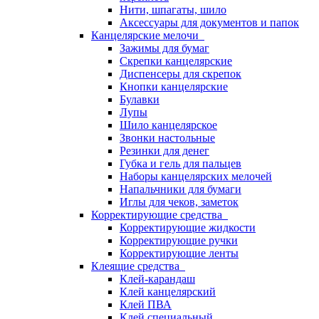
Нити, шпагаты, шило
Аксессуары для документов и папок
Канцелярские мелочи
Зажимы для бумаг
Скрепки канцелярские
Диспенсеры для скрепок
Кнопки канцелярские
Булавки
Лупы
Шило канцелярское
Звонки настольные
Резинки для денег
Губка и гель для пальцев
Наборы канцелярских мелочей
Напальчники для бумаги
Иглы для чеков, заметок
Корректирующие средства
Корректирующие жидкости
Корректирующие ручки
Корректирующие ленты
Клеящие средства
Клей-карандаш
Клей канцелярский
Клей ПВА
Клей специальный