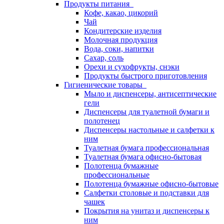
Продукты питания
Кофе, какао, цикорий
Чай
Кондитерские изделия
Молочная продукция
Вода, соки, напитки
Сахар, соль
Орехи и сухофрукты, снэки
Продукты быстрого приготовления
Гигиенические товары
Мыло и диспенсеры, антисептические
гели
Диспенсеры для туалетной бумаги и
полотенец
Диспенсеры настольные и салфетки к
ним
Туалетная бумага профессиональная
Туалетная бумага офисно-бытовая
Полотенца бумажные
профессиональные
Полотенца бумажные офисно-бытовые
Салфетки столовые и подставки для
чашек
Покрытия на унитаз и диспенсеры к
ним