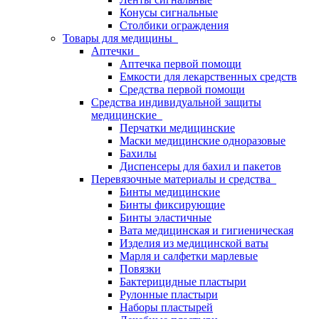
Конусы сигнальные
Столбики ограждения
Товары для медицины
Аптечки
Аптечка первой помощи
Емкости для лекарственных средств
Средства первой помощи
Средства индивидуальной защиты
медицинские
Перчатки медицинские
Маски медицинские одноразовые
Бахилы
Диспенсеры для бахил и пакетов
Перевязочные материалы и средства
Бинты медицинские
Бинты фиксирующие
Бинты эластичные
Вата медицинская и гигиеническая
Изделия из медицинской ваты
Марля и салфетки марлевые
Повязки
Бактерицидные пластыри
Рулонные пластыри
Наборы пластырей