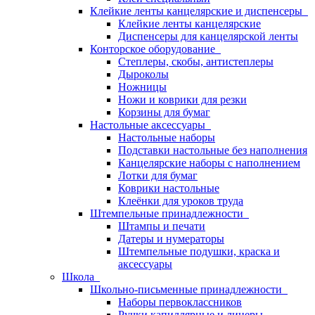
Клейкие ленты канцелярские и диспенсеры
Клейкие ленты канцелярские
Диспенсеры для канцелярской ленты
Конторское оборудование
Степлеры, скобы, антистеплеры
Дыроколы
Ножницы
Ножи и коврики для резки
Корзины для бумаг
Настольные аксессуары
Настольные наборы
Подставки настольные без наполнения
Канцелярские наборы с наполнением
Лотки для бумаг
Коврики настольные
Клеёнки для уроков труда
Штемпельные принадлежности
Штампы и печати
Датеры и нумераторы
Штемпельные подушки, краска и
аксессуары
Школа
Школьно-письменные принадлежности
Наборы первоклассников
Ручки капиллярные и линеры