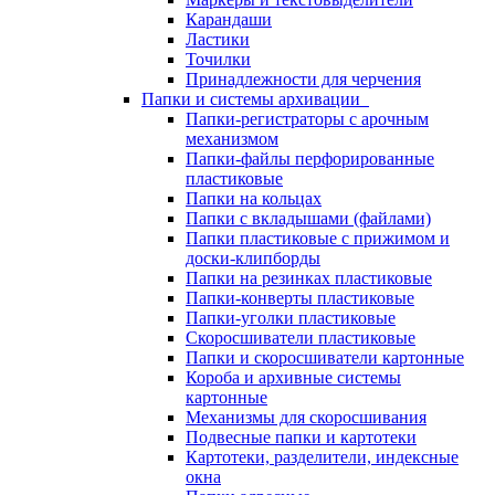
Карандаши
Ластики
Точилки
Принадлежности для черчения
Папки и системы архивации
Папки-регистраторы с арочным
механизмом
Папки-файлы перфорированные
пластиковые
Папки на кольцах
Папки с вкладышами (файлами)
Папки пластиковые с прижимом и
доски-клипборды
Папки на резинках пластиковые
Папки-конверты пластиковые
Папки-уголки пластиковые
Скоросшиватели пластиковые
Папки и скоросшиватели картонные
Короба и архивные системы
картонные
Механизмы для скоросшивания
Подвесные папки и картотеки
Картотеки, разделители, индексные
окна