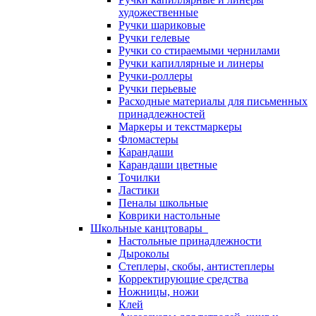
художественные
Ручки шариковые
Ручки гелевые
Ручки со стираемыми чернилами
Ручки капиллярные и линеры
Ручки-роллеры
Ручки перьевые
Расходные материалы для письменных
принадлежностей
Маркеры и текстмаркеры
Фломастеры
Карандаши
Карандаши цветные
Точилки
Ластики
Пеналы школьные
Коврики настольные
Школьные канцтовары
Настольные принадлежности
Дыроколы
Степлеры, скобы, антистеплеры
Корректирующие средства
Ножницы, ножи
Клей