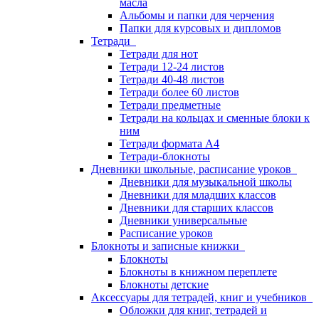
масла
Альбомы и папки для черчения
Папки для курсовых и дипломов
Тетради
Тетради для нот
Тетради 12-24 листов
Тетради 40-48 листов
Тетради более 60 листов
Тетради предметные
Тетради на кольцах и сменные блоки к
ним
Тетради формата А4
Тетради-блокноты
Дневники школьные, расписание уроков
Дневники для музыкальной школы
Дневники для младших классов
Дневники для старших классов
Дневники универсальные
Расписание уроков
Блокноты и записные книжки
Блокноты
Блокноты в книжном переплете
Блокноты детские
Аксессуары для тетрадей, книг и учебников
Обложки для книг, тетрадей и