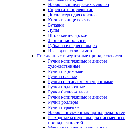
Наборы канцелярских мелочей
Скрепки канцелярские
Диспенсеры для скрепок
Кнопки канцелярские
Булавки
Лупы
Шило канцелярское
Звонки настольные
Губка и гель для пальцев
Иглы для чеков, заметок
Письменные и чертежные принадлежности
Ручки капиллярные и линеры
художественные
Ручки шариковые
Ручки гелевые
Ручки со стираемыми чернилами
Ручки подарочные
Ручки бизнес-класса
Ручки капиллярные и линеры
Ручки-роллеры
Ручки перьевые
Наборы письменных принадлежностей
Расходные материалы для письменных
принадлежностей
Маркеры и текстовыделители