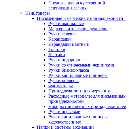
Средства для искусственной
вентиляции легких
Канцтовары
Письменные и чертежные принадлежности
Ручки шариковые
Маркеры и текстовыделители
Ручки гелевые
Карандаши
Карандаши цветные
Точилки
Ластики
Ручки подарочные
Ручки со стираемыми чернилами
Ручки бизнес-класса
Ручки капиллярные и линеры
Ручки-роллеры
Фломастеры
Принадлежности для черчения
Расходные материалы для письменных
принадлежностей
Наборы письменных принадлежностей
Ручки перьевые
Ручки капиллярные и линеры
художественные
Папки и системы архивации