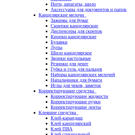
Нити, шпагаты, шило
Аксессуары для документов и папок
Канцелярские мелочи
Зажимы для бумаг
Скрепки канцелярские
Диспенсеры для скрепок
Кнопки канцелярские
Булавки
Лупы
Шило канцелярское
Звонки настольные
Резинки для денег
Губка и гель для пальцев
Наборы канцелярских мелочей
Напальчники для бумаги
Иглы для чеков, заметок
Корректирующие средства
Корректирующие жидкости
Корректирующие ручки
Корректирующие ленты
Клеящие средства
Клей-карандаш
Клей канцелярский
Клей ПВА
Клей специальный