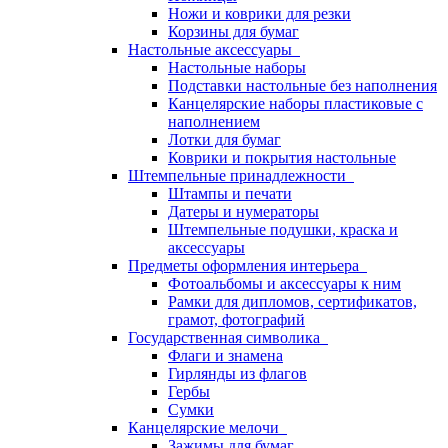
Ножи и коврики для резки
Корзины для бумаг
Настольные аксессуары
Настольные наборы
Подставки настольные без наполнения
Канцелярские наборы пластиковые с
наполнением
Лотки для бумаг
Коврики и покрытия настольные
Штемпельные принадлежности
Штампы и печати
Датеры и нумераторы
Штемпельные подушки, краска и
аксессуары
Предметы оформления интерьера
Фотоальбомы и аксессуары к ним
Рамки для дипломов, сертификатов,
грамот, фотографий
Государственная символика
Флаги и знамена
Гирлянды из флагов
Гербы
Сумки
Канцелярские мелочи
Зажимы для бумаг