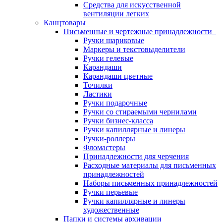
Средства для искусственной
вентиляции легких
Канцтовары
Письменные и чертежные принадлежности
Ручки шариковые
Маркеры и текстовыделители
Ручки гелевые
Карандаши
Карандаши цветные
Точилки
Ластики
Ручки подарочные
Ручки со стираемыми чернилами
Ручки бизнес-класса
Ручки капиллярные и линеры
Ручки-роллеры
Фломастеры
Принадлежности для черчения
Расходные материалы для письменных
принадлежностей
Наборы письменных принадлежностей
Ручки перьевые
Ручки капиллярные и линеры
художественные
Папки и системы архивации