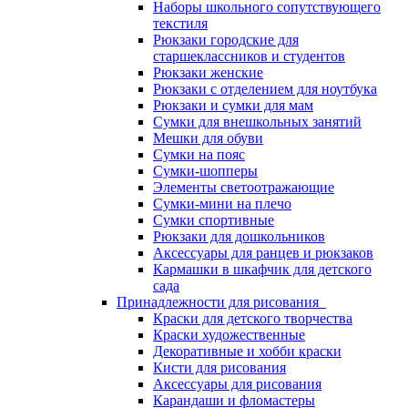
Наборы школьного сопутствующего
текстиля
Рюкзаки городские для
старшеклассников и студентов
Рюкзаки женские
Рюкзаки с отделением для ноутбука
Рюкзаки и сумки для мам
Сумки для внешкольных занятий
Мешки для обуви
Сумки на пояс
Сумки-шопперы
Элементы светоотражающие
Сумки-мини на плечо
Сумки спортивные
Рюкзаки для дошкольников
Аксессуары для ранцев и рюкзаков
Кармашки в шкафчик для детского
сада
Принадлежности для рисования
Краски для детского творчества
Краски художественные
Декоративные и хобби краски
Кисти для рисования
Аксессуары для рисования
Карандаши и фломастеры