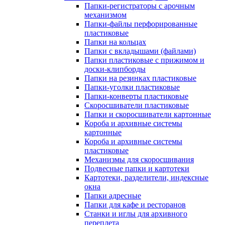
Папки-регистраторы с арочным
механизмом
Папки-файлы перфорированные
пластиковые
Папки на кольцах
Папки с вкладышами (файлами)
Папки пластиковые с прижимом и
доски-клипборды
Папки на резинках пластиковые
Папки-уголки пластиковые
Папки-конверты пластиковые
Скоросшиватели пластиковые
Папки и скоросшиватели картонные
Короба и архивные системы
картонные
Короба и архивные системы
пластиковые
Механизмы для скоросшивания
Подвесные папки и картотеки
Картотеки, разделители, индексные
окна
Папки адресные
Папки для кафе и ресторанов
Станки и иглы для архивного
переплета