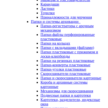
Карандаши
Ластики
Точилки
Принадлежности для черчения
Папки и системы архивации
Папки-регистраторы с арочным
механизмом
Папки-файлы перфорированные
пластиковые
Папки на кольцах
Папки с вкладышами (файлами)
Папки пластиковые с прижимом и
доски-клипборды
Папки на резинках пластиковые
Папки-конверты пластиковые
Папки-уголки пластиковые
Скоросшиватели пластиковые
Папки и скоросшиватели картонные
Короба и архивные системы
картонные
Механизмы для скоросшивания
Подвесные папки и картотеки
Картотеки, разделители, индексные
окна