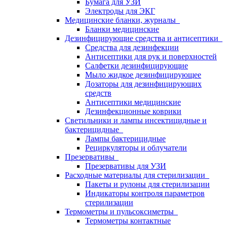
Бумага для УЗИ
Электроды для ЭКГ
Медицинские бланки, журналы
Бланки медицинские
Дезинфицирующие средства и антисептики
Средства для дезинфекции
Антисептики для рук и поверхностей
Салфетки дезинфицирующие
Мыло жидкое дезинфицирующее
Дозаторы для дезинфицирующих
средств
Антисептики медицинские
Дезинфекционные коврики
Светильники и лампы инсектицидные и
бактерицидные
Лампы бактерицидные
Рециркуляторы и облучатели
Презервативы
Презервативы для УЗИ
Расходные материалы для стерилизации
Пакеты и рулоны для стерилизации
Индикаторы контроля параметров
стерилизации
Термометры и пульсоксиметры
Термометры контактные