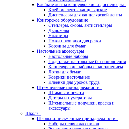
Клейкие ленты канцелярские и диспенсеры
Клейкие ленты канцелярские
Диспенсеры для канцелярской ленты
Конторское оборудование
Степлеры, скобы, антистеплеры
Дыроколы
Ножницы
Ножи и коврики для резки
Корзины для бумаг
Настольные аксессуары
Настольные наборы
Подставки настольные без наполнения
Канцелярские наборы с наполнением
Лотки для бумаг
Коврики настольные
Клеёнки для уроков труда
Штемпельные принадлежности
Штампы и печати
Датеры и нумераторы
Штемпельные подушки, краска и
аксессуары
Школа
Школьно-письменные принадлежности
Наборы первоклассников
Ручки капиллярные и линеры