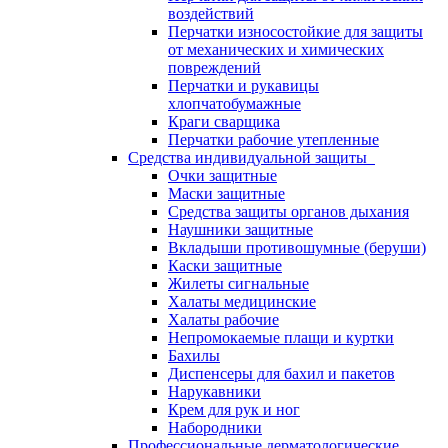
воздействий
Перчатки износостойкие для защиты
от механических и химических
повреждений
Перчатки и рукавицы
хлопчатобумажные
Краги сварщика
Перчатки рабочие утепленные
Средства индивидуальной защиты
Очки защитные
Маски защитные
Средства защиты органов дыхания
Наушники защитные
Вкладыши противошумные (беруши)
Каски защитные
Жилеты сигнальные
Халаты медицинские
Халаты рабочие
Непромокаемые плащи и куртки
Бахилы
Диспенсеры для бахил и пакетов
Нарукавники
Крем для рук и ног
Набородники
Профессиональные дерматологические