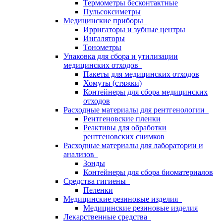
Термометры бесконтактные
Пульсоксиметры
Медицинские приборы
Ирригаторы и зубные центры
Ингаляторы
Тонометры
Упаковка для сбора и утилизации
медицинских отходов
Пакеты для медицинских отходов
Хомуты (стяжки)
Контейнеры для сбора медицинских
отходов
Расходные материалы для рентгенологии
Рентгеновские пленки
Реактивы для обработки
рентгеновских снимков
Расходные материалы для лаборатории и
анализов
Зонды
Контейнеры для сбора биоматериалов
Средства гигиены
Пеленки
Медицинские резиновые изделия
Медицинские резиновые изделия
Лекарственные средства