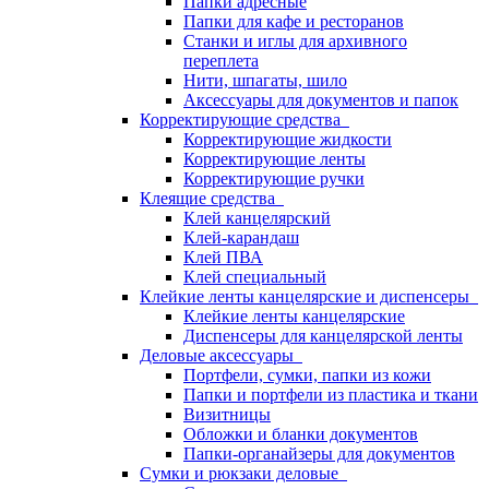
Папки адресные
Папки для кафе и ресторанов
Станки и иглы для архивного
переплета
Нити, шпагаты, шило
Аксессуары для документов и папок
Корректирующие средства
Корректирующие жидкости
Корректирующие ленты
Корректирующие ручки
Клеящие средства
Клей канцелярский
Клей-карандаш
Клей ПВА
Клей специальный
Клейкие ленты канцелярские и диспенсеры
Клейкие ленты канцелярские
Диспенсеры для канцелярской ленты
Деловые аксессуары
Портфели, сумки, папки из кожи
Папки и портфели из пластика и ткани
Визитницы
Обложки и бланки документов
Папки-органайзеры для документов
Сумки и рюкзаки деловые