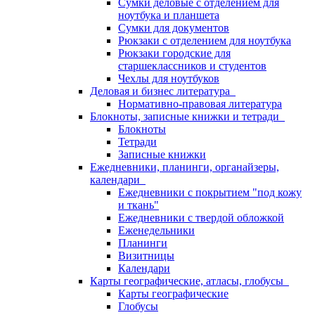
Сумки деловые с отделением для
ноутбука и планшета
Сумки для документов
Рюкзаки с отделением для ноутбука
Рюкзаки городские для
старшеклассников и студентов
Чехлы для ноутбуков
Деловая и бизнес литература
Нормативно-правовая литература
Блокноты, записные книжки и тетради
Блокноты
Тетради
Записные книжки
Ежедневники, планинги, органайзеры,
календари
Ежедневники с покрытием "под кожу
и ткань"
Ежедневники с твердой обложкой
Еженедельники
Планинги
Визитницы
Календари
Карты географические, атласы, глобусы
Карты географические
Глобусы