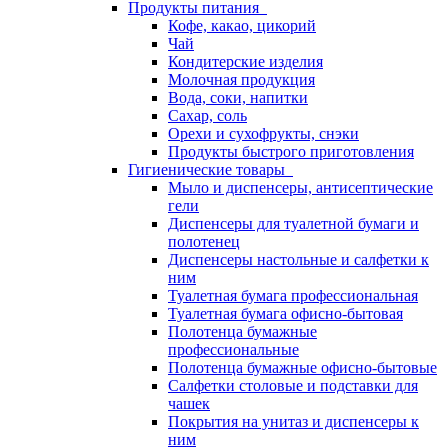
Продукты питания
Кофе, какао, цикорий
Чай
Кондитерские изделия
Молочная продукция
Вода, соки, напитки
Сахар, соль
Орехи и сухофрукты, снэки
Продукты быстрого приготовления
Гигиенические товары
Мыло и диспенсеры, антисептические
гели
Диспенсеры для туалетной бумаги и
полотенец
Диспенсеры настольные и салфетки к
ним
Туалетная бумага профессиональная
Туалетная бумага офисно-бытовая
Полотенца бумажные
профессиональные
Полотенца бумажные офисно-бытовые
Салфетки столовые и подставки для
чашек
Покрытия на унитаз и диспенсеры к
ним