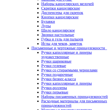
Наборы канцелярских мелочей
Скрепки канцелярские
Диспенсеры для скрепок
Кнопки канцелярские
Булавки
Лупы
Шило канцелярское
Звонки настольные
Губка и гель для пальцев
Иглы для чеков, заметок
Письменные и чертежные принадлежности
Ручки капиллярные и линеры
художественные
Ручки шариковые
Ручки гелевые
Ручки со стираемыми чернилами
Ручки подарочные
Ручки бизнес-класса
Ручки капиллярные и линеры
Ручки-роллеры
Ручки перьевые
Наборы письменных принадлежностей
Расходные материалы для письменных
принадлежностей
Маркеры и текстовыделители