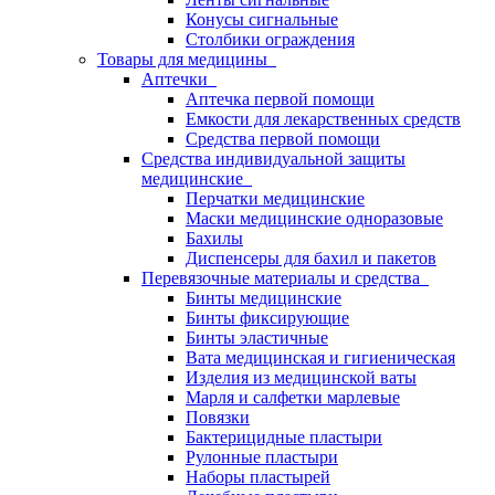
Конусы сигнальные
Столбики ограждения
Товары для медицины
Аптечки
Аптечка первой помощи
Емкости для лекарственных средств
Средства первой помощи
Средства индивидуальной защиты
медицинские
Перчатки медицинские
Маски медицинские одноразовые
Бахилы
Диспенсеры для бахил и пакетов
Перевязочные материалы и средства
Бинты медицинские
Бинты фиксирующие
Бинты эластичные
Вата медицинская и гигиеническая
Изделия из медицинской ваты
Марля и салфетки марлевые
Повязки
Бактерицидные пластыри
Рулонные пластыри
Наборы пластырей