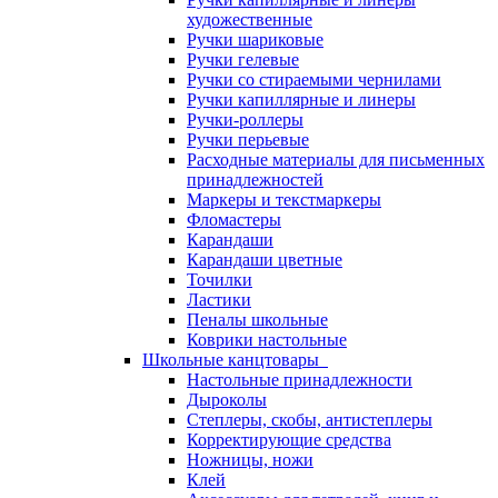
художественные
Ручки шариковые
Ручки гелевые
Ручки со стираемыми чернилами
Ручки капиллярные и линеры
Ручки-роллеры
Ручки перьевые
Расходные материалы для письменных
принадлежностей
Маркеры и текстмаркеры
Фломастеры
Карандаши
Карандаши цветные
Точилки
Ластики
Пеналы школьные
Коврики настольные
Школьные канцтовары
Настольные принадлежности
Дыроколы
Степлеры, скобы, антистеплеры
Корректирующие средства
Ножницы, ножи
Клей