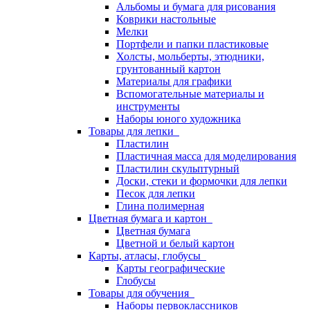
Альбомы и бумага для рисования
Коврики настольные
Мелки
Портфели и папки пластиковые
Холсты, мольберты, этюдники,
грунтованный картон
Материалы для графики
Вспомогательные материалы и
инструменты
Наборы юного художника
Товары для лепки
Пластилин
Пластичная масса для моделирования
Пластилин скульптурный
Доски, стеки и формочки для лепки
Песок для лепки
Глина полимерная
Цветная бумага и картон
Цветная бумага
Цветной и белый картон
Карты, атласы, глобусы
Карты географические
Глобусы
Товары для обучения
Наборы первоклассников