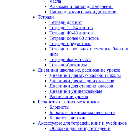
масла
Альбомы и папки для черчения
Папки для курсовых и дипломов
Тетради
Тетради для нот
Тетради 12-24 листов
Тетради 40-48 листов
Тетради более 60 листов
Тетради предметные
Тетради на кольцах и сменные блоки к
ним
Тетради формата А4
Тетради-блокноты
Дневники школьные, расписание уроков
Дневники для музыкальной школы
Дневники для младших классов
Дневники для старших классов
Дневники универсальные
Расписание уроков
Блокноты и записные книжки
Блокноты
Блокноты в книжном переплете
Блокноты детские
Аксессуары для тетрадей, книг и учебников
Обложки для книг, тетрадей и