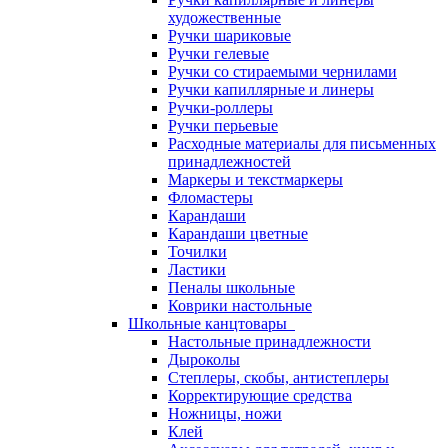
художественные
Ручки шариковые
Ручки гелевые
Ручки со стираемыми чернилами
Ручки капиллярные и линеры
Ручки-роллеры
Ручки перьевые
Расходные материалы для письменных
принадлежностей
Маркеры и текстмаркеры
Фломастеры
Карандаши
Карандаши цветные
Точилки
Ластики
Пеналы школьные
Коврики настольные
Школьные канцтовары
Настольные принадлежности
Дыроколы
Степлеры, скобы, антистеплеры
Корректирующие средства
Ножницы, ножи
Клей