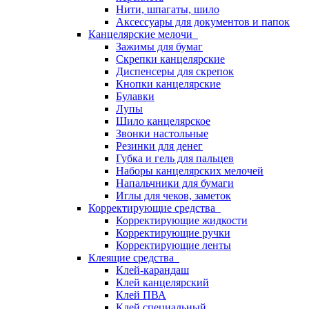
Нити, шпагаты, шило
Аксессуары для документов и папок
Канцелярские мелочи
Зажимы для бумаг
Скрепки канцелярские
Диспенсеры для скрепок
Кнопки канцелярские
Булавки
Лупы
Шило канцелярское
Звонки настольные
Резинки для денег
Губка и гель для пальцев
Наборы канцелярских мелочей
Напальчники для бумаги
Иглы для чеков, заметок
Корректирующие средства
Корректирующие жидкости
Корректирующие ручки
Корректирующие ленты
Клеящие средства
Клей-карандаш
Клей канцелярский
Клей ПВА
Клей специальный