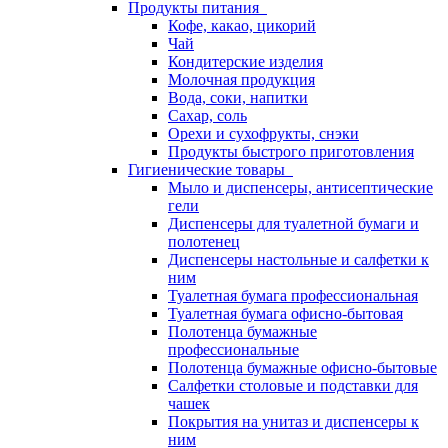
Продукты питания
Кофе, какао, цикорий
Чай
Кондитерские изделия
Молочная продукция
Вода, соки, напитки
Сахар, соль
Орехи и сухофрукты, снэки
Продукты быстрого приготовления
Гигиенические товары
Мыло и диспенсеры, антисептические
гели
Диспенсеры для туалетной бумаги и
полотенец
Диспенсеры настольные и салфетки к
ним
Туалетная бумага профессиональная
Туалетная бумага офисно-бытовая
Полотенца бумажные
профессиональные
Полотенца бумажные офисно-бытовые
Салфетки столовые и подставки для
чашек
Покрытия на унитаз и диспенсеры к
ним