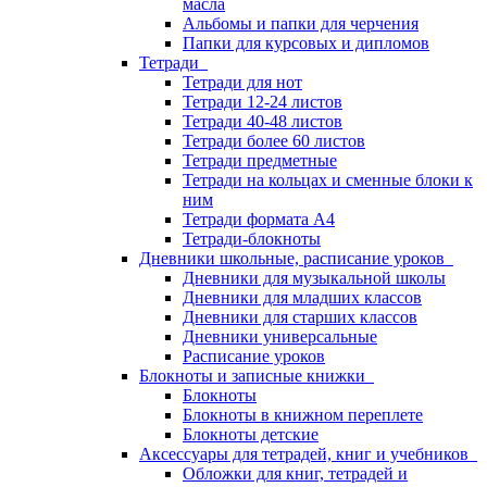
масла
Альбомы и папки для черчения
Папки для курсовых и дипломов
Тетради
Тетради для нот
Тетради 12-24 листов
Тетради 40-48 листов
Тетради более 60 листов
Тетради предметные
Тетради на кольцах и сменные блоки к
ним
Тетради формата А4
Тетради-блокноты
Дневники школьные, расписание уроков
Дневники для музыкальной школы
Дневники для младших классов
Дневники для старших классов
Дневники универсальные
Расписание уроков
Блокноты и записные книжки
Блокноты
Блокноты в книжном переплете
Блокноты детские
Аксессуары для тетрадей, книг и учебников
Обложки для книг, тетрадей и