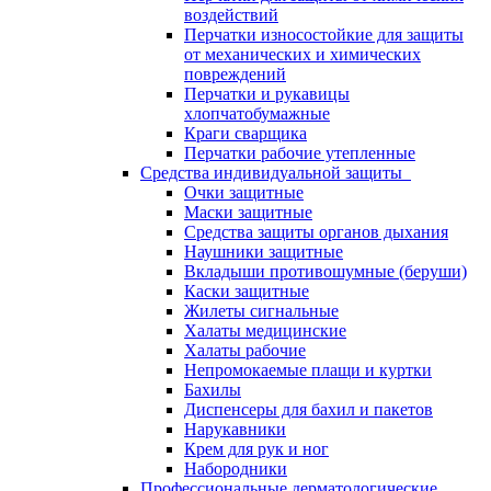
воздействий
Перчатки износостойкие для защиты
от механических и химических
повреждений
Перчатки и рукавицы
хлопчатобумажные
Краги сварщика
Перчатки рабочие утепленные
Средства индивидуальной защиты
Очки защитные
Маски защитные
Средства защиты органов дыхания
Наушники защитные
Вкладыши противошумные (беруши)
Каски защитные
Жилеты сигнальные
Халаты медицинские
Халаты рабочие
Непромокаемые плащи и куртки
Бахилы
Диспенсеры для бахил и пакетов
Нарукавники
Крем для рук и ног
Набородники
Профессиональные дерматологические