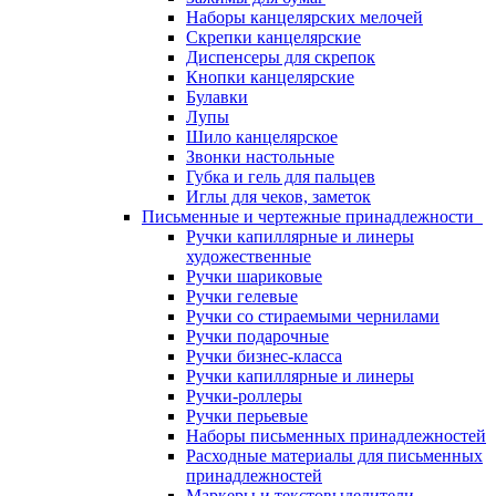
Наборы канцелярских мелочей
Скрепки канцелярские
Диспенсеры для скрепок
Кнопки канцелярские
Булавки
Лупы
Шило канцелярское
Звонки настольные
Губка и гель для пальцев
Иглы для чеков, заметок
Письменные и чертежные принадлежности
Ручки капиллярные и линеры
художественные
Ручки шариковые
Ручки гелевые
Ручки со стираемыми чернилами
Ручки подарочные
Ручки бизнес-класса
Ручки капиллярные и линеры
Ручки-роллеры
Ручки перьевые
Наборы письменных принадлежностей
Расходные материалы для письменных
принадлежностей
Маркеры и текстовыделители