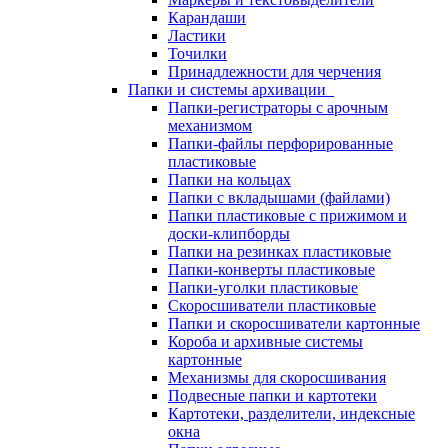
Карандаши
Ластики
Точилки
Принадлежности для черчения
Папки и системы архивации
Папки-регистраторы с арочным
механизмом
Папки-файлы перфорированные
пластиковые
Папки на кольцах
Папки с вкладышами (файлами)
Папки пластиковые с прижимом и
доски-клипборды
Папки на резинках пластиковые
Папки-конверты пластиковые
Папки-уголки пластиковые
Скоросшиватели пластиковые
Папки и скоросшиватели картонные
Короба и архивные системы
картонные
Механизмы для скоросшивания
Подвесные папки и картотеки
Картотеки, разделители, индексные
окна