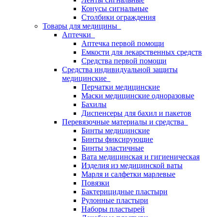
Конусы сигнальные
Столбики ограждения
Товары для медицины
Аптечки
Аптечка первой помощи
Емкости для лекарственных средств
Средства первой помощи
Средства индивидуальной защиты
медицинские
Перчатки медицинские
Маски медицинские одноразовые
Бахилы
Диспенсеры для бахил и пакетов
Перевязочные материалы и средства
Бинты медицинские
Бинты фиксирующие
Бинты эластичные
Вата медицинская и гигиеническая
Изделия из медицинской ваты
Марля и салфетки марлевые
Повязки
Бактерицидные пластыри
Рулонные пластыри
Наборы пластырей