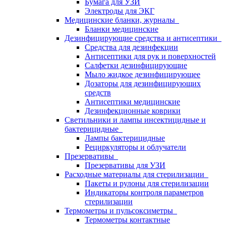
Бумага для УЗИ
Электроды для ЭКГ
Медицинские бланки, журналы
Бланки медицинские
Дезинфицирующие средства и антисептики
Средства для дезинфекции
Антисептики для рук и поверхностей
Салфетки дезинфицирующие
Мыло жидкое дезинфицирующее
Дозаторы для дезинфицирующих
средств
Антисептики медицинские
Дезинфекционные коврики
Светильники и лампы инсектицидные и
бактерицидные
Лампы бактерицидные
Рециркуляторы и облучатели
Презервативы
Презервативы для УЗИ
Расходные материалы для стерилизации
Пакеты и рулоны для стерилизации
Индикаторы контроля параметров
стерилизации
Термометры и пульсоксиметры
Термометры контактные