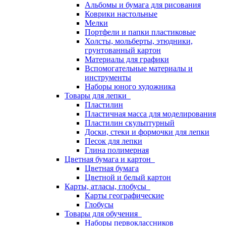
Альбомы и бумага для рисования
Коврики настольные
Мелки
Портфели и папки пластиковые
Холсты, мольберты, этюдники,
грунтованный картон
Материалы для графики
Вспомогательные материалы и
инструменты
Наборы юного художника
Товары для лепки
Пластилин
Пластичная масса для моделирования
Пластилин скульптурный
Доски, стеки и формочки для лепки
Песок для лепки
Глина полимерная
Цветная бумага и картон
Цветная бумага
Цветной и белый картон
Карты, атласы, глобусы
Карты географические
Глобусы
Товары для обучения
Наборы первоклассников