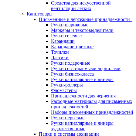
Средства для искусственной
вентиляции легких
Канцтовары
Письменные и чертежные принадлежности
Ручки шариковые
Маркеры и текстовыделители
Ручки гелевые
Карандаши
Карандаши цветные
Точилки
Ластики
Ручки подарочные
Ручки со стираемыми чернилами
Ручки бизнес-класса
Ручки капиллярные и линеры
Ручки-роллеры
Фломастеры
Принадлежности для черчения
Расходные материалы для письменных
принадлежностей
Наборы письменных принадлежностей
Ручки перьевые
Ручки капиллярные и линеры
художественные
Папки и системы архивации