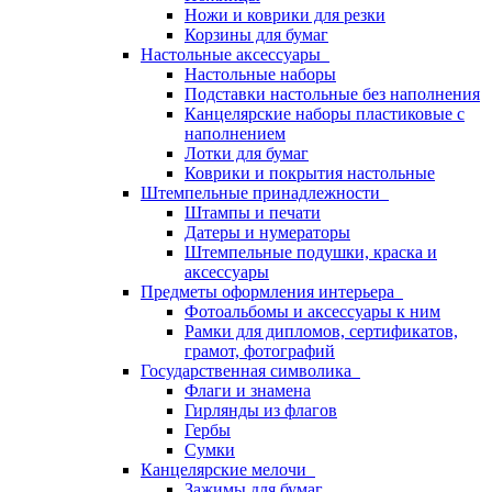
Ножи и коврики для резки
Корзины для бумаг
Настольные аксессуары
Настольные наборы
Подставки настольные без наполнения
Канцелярские наборы пластиковые с
наполнением
Лотки для бумаг
Коврики и покрытия настольные
Штемпельные принадлежности
Штампы и печати
Датеры и нумераторы
Штемпельные подушки, краска и
аксессуары
Предметы оформления интерьера
Фотоальбомы и аксессуары к ним
Рамки для дипломов, сертификатов,
грамот, фотографий
Государственная символика
Флаги и знамена
Гирлянды из флагов
Гербы
Сумки
Канцелярские мелочи
Зажимы для бумаг