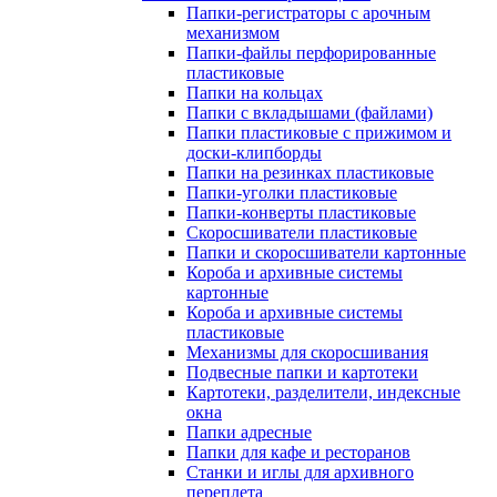
Папки-регистраторы с арочным
механизмом
Папки-файлы перфорированные
пластиковые
Папки на кольцах
Папки с вкладышами (файлами)
Папки пластиковые с прижимом и
доски-клипборды
Папки на резинках пластиковые
Папки-уголки пластиковые
Папки-конверты пластиковые
Скоросшиватели пластиковые
Папки и скоросшиватели картонные
Короба и архивные системы
картонные
Короба и архивные системы
пластиковые
Механизмы для скоросшивания
Подвесные папки и картотеки
Картотеки, разделители, индексные
окна
Папки адресные
Папки для кафе и ресторанов
Станки и иглы для архивного
переплета