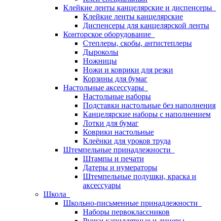
Клейкие ленты канцелярские и диспенсеры
Клейкие ленты канцелярские
Диспенсеры для канцелярской ленты
Конторское оборудование
Степлеры, скобы, антистеплеры
Дыроколы
Ножницы
Ножи и коврики для резки
Корзины для бумаг
Настольные аксессуары
Настольные наборы
Подставки настольные без наполнения
Канцелярские наборы с наполнением
Лотки для бумаг
Коврики настольные
Клеёнки для уроков труда
Штемпельные принадлежности
Штампы и печати
Датеры и нумераторы
Штемпельные подушки, краска и
аксессуары
Школа
Школьно-письменные принадлежности
Наборы первоклассников
Ручки капиллярные и линеры