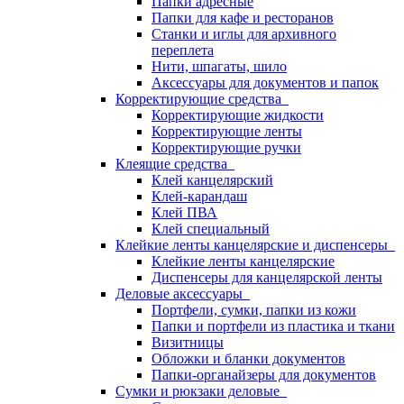
Папки адресные
Папки для кафе и ресторанов
Станки и иглы для архивного
переплета
Нити, шпагаты, шило
Аксессуары для документов и папок
Корректирующие средства
Корректирующие жидкости
Корректирующие ленты
Корректирующие ручки
Клеящие средства
Клей канцелярский
Клей-карандаш
Клей ПВА
Клей специальный
Клейкие ленты канцелярские и диспенсеры
Клейкие ленты канцелярские
Диспенсеры для канцелярской ленты
Деловые аксессуары
Портфели, сумки, папки из кожи
Папки и портфели из пластика и ткани
Визитницы
Обложки и бланки документов
Папки-органайзеры для документов
Сумки и рюкзаки деловые