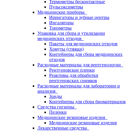
Термометры бесконтактные
Пульсоксиметры
Медицинские приборы
Ирригаторы и зубные центры
Ингаляторы
Тонометры
Упаковка для сбора и утилизации
медицинских отходов
Пакеты для медицинских отходов
Хомуты (стяжки)
Контейнеры для сбора медицинских
отходов
Расходные материалы для рентгенологии
Рентгеновские пленки
Реактивы для обработки
рентгеновских снимков
Расходные материалы для лаборатории и
анализов
Зонды
Контейнеры для сбора биоматериалов
Средства гигиены
Пеленки
Медицинские резиновые изделия
Медицинские резиновые изделия
Лекарственные средства