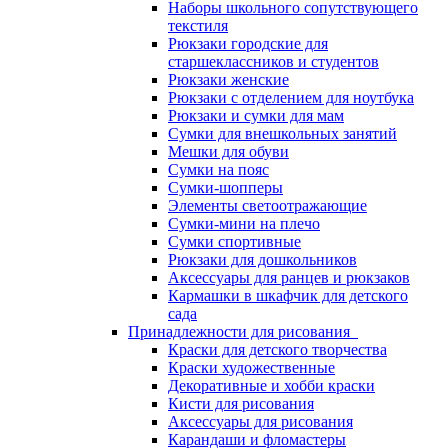
Наборы школьного сопутствующего
текстиля
Рюкзаки городские для
старшеклассников и студентов
Рюкзаки женские
Рюкзаки с отделением для ноутбука
Рюкзаки и сумки для мам
Сумки для внешкольных занятий
Мешки для обуви
Сумки на пояс
Сумки-шопперы
Элементы светоотражающие
Сумки-мини на плечо
Сумки спортивные
Рюкзаки для дошкольников
Аксессуары для ранцев и рюкзаков
Кармашки в шкафчик для детского
сада
Принадлежности для рисования
Краски для детского творчества
Краски художественные
Декоративные и хобби краски
Кисти для рисования
Аксессуары для рисования
Карандаши и фломастеры