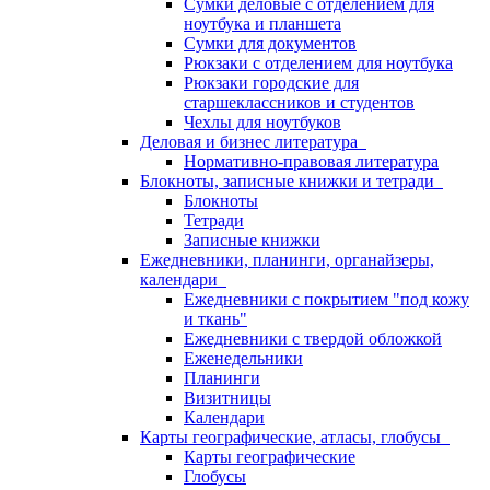
Сумки деловые с отделением для
ноутбука и планшета
Сумки для документов
Рюкзаки с отделением для ноутбука
Рюкзаки городские для
старшеклассников и студентов
Чехлы для ноутбуков
Деловая и бизнес литература
Нормативно-правовая литература
Блокноты, записные книжки и тетради
Блокноты
Тетради
Записные книжки
Ежедневники, планинги, органайзеры,
календари
Ежедневники с покрытием "под кожу
и ткань"
Ежедневники с твердой обложкой
Еженедельники
Планинги
Визитницы
Календари
Карты географические, атласы, глобусы
Карты географические
Глобусы