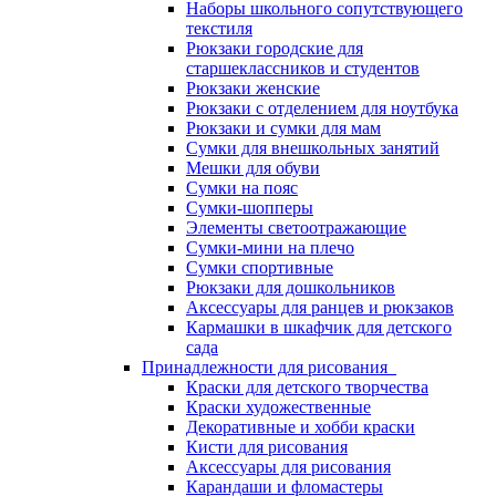
Наборы школьного сопутствующего
текстиля
Рюкзаки городские для
старшеклассников и студентов
Рюкзаки женские
Рюкзаки с отделением для ноутбука
Рюкзаки и сумки для мам
Сумки для внешкольных занятий
Мешки для обуви
Сумки на пояс
Сумки-шопперы
Элементы светоотражающие
Сумки-мини на плечо
Сумки спортивные
Рюкзаки для дошкольников
Аксессуары для ранцев и рюкзаков
Кармашки в шкафчик для детского
сада
Принадлежности для рисования
Краски для детского творчества
Краски художественные
Декоративные и хобби краски
Кисти для рисования
Аксессуары для рисования
Карандаши и фломастеры