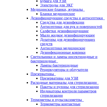
Бумага для УЗИ
Электроды для ЭКГ
Медицинские бланки, журналы
Бланки медицинские
Дезинфицирующие средства и антисептики
Средства для дезинфекции
Антисептики для рук и поверхностей
Салфетки дезинфицирующие
Мыло жидкое дезинфицирующее
Дозаторы для дезинфицирующих
средств
Антисептики медицинские
Дезинфекционные коврики
Светильники и лампы инсектицидные и
бактерицидные
Лампы бактерицидные
Рециркуляторы и облучатели
Презервативы
Презервативы для УЗИ
Расходные материалы для стерилизации
Пакеты и рулоны для стерилизации
Индикаторы контроля параметров
стерилизации
Термометры и пульсоксиметры
Термометры контактные