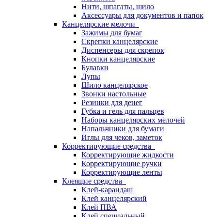
Нити, шпагаты, шило
Аксессуары для документов и папок
Канцелярские мелочи
Зажимы для бумаг
Скрепки канцелярские
Диспенсеры для скрепок
Кнопки канцелярские
Булавки
Лупы
Шило канцелярское
Звонки настольные
Резинки для денег
Губка и гель для пальцев
Наборы канцелярских мелочей
Напальчники для бумаги
Иглы для чеков, заметок
Корректирующие средства
Корректирующие жидкости
Корректирующие ручки
Корректирующие ленты
Клеящие средства
Клей-карандаш
Клей канцелярский
Клей ПВА
Клей специальный