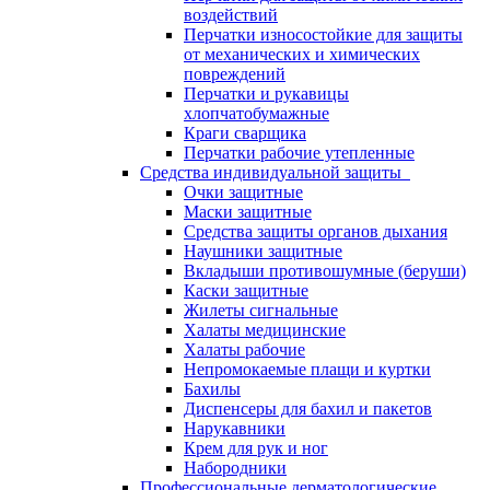
воздействий
Перчатки износостойкие для защиты
от механических и химических
повреждений
Перчатки и рукавицы
хлопчатобумажные
Краги сварщика
Перчатки рабочие утепленные
Средства индивидуальной защиты
Очки защитные
Маски защитные
Средства защиты органов дыхания
Наушники защитные
Вкладыши противошумные (беруши)
Каски защитные
Жилеты сигнальные
Халаты медицинские
Халаты рабочие
Непромокаемые плащи и куртки
Бахилы
Диспенсеры для бахил и пакетов
Нарукавники
Крем для рук и ног
Набородники
Профессиональные дерматологические