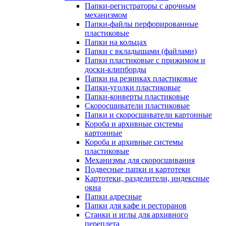
Папки-регистраторы с арочным
механизмом
Папки-файлы перфорированные
пластиковые
Папки на кольцах
Папки с вкладышами (файлами)
Папки пластиковые с прижимом и
доски-клипборды
Папки на резинках пластиковые
Папки-уголки пластиковые
Папки-конверты пластиковые
Скоросшиватели пластиковые
Папки и скоросшиватели картонные
Короба и архивные системы
картонные
Короба и архивные системы
пластиковые
Механизмы для скоросшивания
Подвесные папки и картотеки
Картотеки, разделители, индексные
окна
Папки адресные
Папки для кафе и ресторанов
Станки и иглы для архивного
переплета