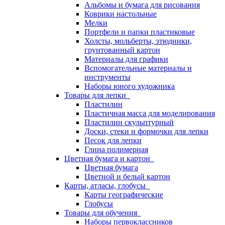
Альбомы и бумага для рисования
Коврики настольные
Мелки
Портфели и папки пластиковые
Холсты, мольберты, этюдники,
грунтованный картон
Материалы для графики
Вспомогательные материалы и
инструменты
Наборы юного художника
Товары для лепки
Пластилин
Пластичная масса для моделирования
Пластилин скульптурный
Доски, стеки и формочки для лепки
Песок для лепки
Глина полимерная
Цветная бумага и картон
Цветная бумага
Цветной и белый картон
Карты, атласы, глобусы
Карты географические
Глобусы
Товары для обучения
Наборы первоклассников