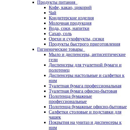
Продукты питания
Кофе, какао, цикорий
Чай
Кондитерские изделия
Молочная продукция
Вода, соки, напитки
Сахар, соль
Орехи и сухофрукты, снэки
Продукты быстрого приготовления
Гигиенические товары
Мыло и диспенсеры, антисептические
гели
Диспенсеры для туалетной бумаги и
полотенец
Диспенсеры настольные и салфетки к
ним
Туалетная бумага профессиональная
Туалетная бумага офисно-бытовая
Полотенца бумажные
профессиональные
Полотенца бумажные офисно-бытовые
Салфетки столовые и подставки для
чашек
Покрытия на унитаз и диспенсеры к
ним