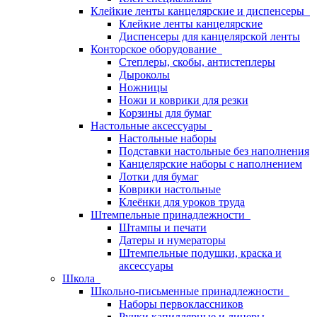
Клейкие ленты канцелярские и диспенсеры
Клейкие ленты канцелярские
Диспенсеры для канцелярской ленты
Конторское оборудование
Степлеры, скобы, антистеплеры
Дыроколы
Ножницы
Ножи и коврики для резки
Корзины для бумаг
Настольные аксессуары
Настольные наборы
Подставки настольные без наполнения
Канцелярские наборы с наполнением
Лотки для бумаг
Коврики настольные
Клеёнки для уроков труда
Штемпельные принадлежности
Штампы и печати
Датеры и нумераторы
Штемпельные подушки, краска и
аксессуары
Школа
Школьно-письменные принадлежности
Наборы первоклассников
Ручки капиллярные и линеры