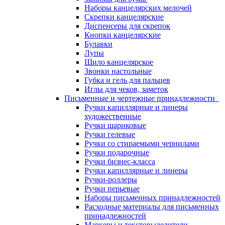
Наборы канцелярских мелочей
Скрепки канцелярские
Диспенсеры для скрепок
Кнопки канцелярские
Булавки
Лупы
Шило канцелярское
Звонки настольные
Губка и гель для пальцев
Иглы для чеков, заметок
Письменные и чертежные принадлежности
Ручки капиллярные и линеры
художественные
Ручки шариковые
Ручки гелевые
Ручки со стираемыми чернилами
Ручки подарочные
Ручки бизнес-класса
Ручки капиллярные и линеры
Ручки-роллеры
Ручки перьевые
Наборы письменных принадлежностей
Расходные материалы для письменных
принадлежностей
Маркеры и текстовыделители