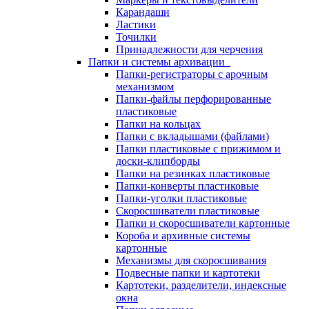
Карандаши
Ластики
Точилки
Принадлежности для черчения
Папки и системы архивации
Папки-регистраторы с арочным
механизмом
Папки-файлы перфорированные
пластиковые
Папки на кольцах
Папки с вкладышами (файлами)
Папки пластиковые с прижимом и
доски-клипборды
Папки на резинках пластиковые
Папки-конверты пластиковые
Папки-уголки пластиковые
Скоросшиватели пластиковые
Папки и скоросшиватели картонные
Короба и архивные системы
картонные
Механизмы для скоросшивания
Подвесные папки и картотеки
Картотеки, разделители, индексные
окна