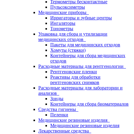
Термометры бесконтактные
Пульсоксиметры
Медицинские приборы
Ирригаторы и зубные центры
Ингаляторы
Тонометры
Упаковка для сбора и утилизации
медицинских отходов
Пакеты для медицинских отходов
Хомуты (стяжки)
Контейнеры для сбора медицинских
отходов
Расходные материалы для рентгенологии
Рентгеновские пленки
Реактивы для обработки
рентгеновских снимков
Расходные материалы для лаборатории и
анализов
Зонды
Контейнеры для сбора биоматериалов
Средства гигиены
Пеленки
Медицинские резиновые изделия
Медицинские резиновые изделия
Лекарственные средства