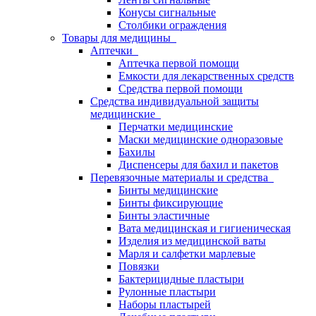
Конусы сигнальные
Столбики ограждения
Товары для медицины
Аптечки
Аптечка первой помощи
Емкости для лекарственных средств
Средства первой помощи
Средства индивидуальной защиты
медицинские
Перчатки медицинские
Маски медицинские одноразовые
Бахилы
Диспенсеры для бахил и пакетов
Перевязочные материалы и средства
Бинты медицинские
Бинты фиксирующие
Бинты эластичные
Вата медицинская и гигиеническая
Изделия из медицинской ваты
Марля и салфетки марлевые
Повязки
Бактерицидные пластыри
Рулонные пластыри
Наборы пластырей