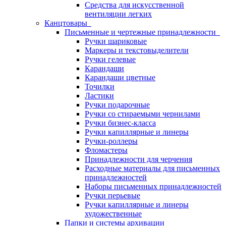
Средства для искусственной
вентиляции легких
Канцтовары
Письменные и чертежные принадлежности
Ручки шариковые
Маркеры и текстовыделители
Ручки гелевые
Карандаши
Карандаши цветные
Точилки
Ластики
Ручки подарочные
Ручки со стираемыми чернилами
Ручки бизнес-класса
Ручки капиллярные и линеры
Ручки-роллеры
Фломастеры
Принадлежности для черчения
Расходные материалы для письменных
принадлежностей
Наборы письменных принадлежностей
Ручки перьевые
Ручки капиллярные и линеры
художественные
Папки и системы архивации