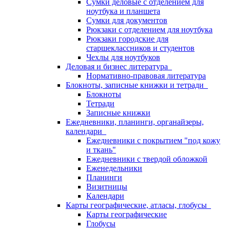
Сумки деловые с отделением для
ноутбука и планшета
Сумки для документов
Рюкзаки с отделением для ноутбука
Рюкзаки городские для
старшеклассников и студентов
Чехлы для ноутбуков
Деловая и бизнес литература
Нормативно-правовая литература
Блокноты, записные книжки и тетради
Блокноты
Тетради
Записные книжки
Ежедневники, планинги, органайзеры,
календари
Ежедневники с покрытием "под кожу
и ткань"
Ежедневники с твердой обложкой
Еженедельники
Планинги
Визитницы
Календари
Карты географические, атласы, глобусы
Карты географические
Глобусы