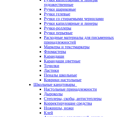
художественные
Ручки шариковые
Ручки гелевые
Ручки со стираемыми чернилами
Ручки капиллярные и линеры
Ручки-роллеры
Ручки перьевые
Расходные материалы для письменных
принадлежностей
Маркеры и текстмаркеры
Фломастеры
Карандаши
Карандаши цветные
Точилки
Ластики
Пеналы школьные
Коврики настольные
Школьные канцтовары
Настольные принадлежности
Дыроколы
Степлеры, скобы, антистеплеры
Корректирующие средства
Ножницы, ножи
Клей