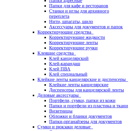
Папки адресные
Папки для кафе и ресторанов
Станки и иглы для архивного
переплета
Нити, шпагаты, шило
Аксессуары для документов и папок
Корректирующие средства
Корректирующие жидкости
Корректирующие ленты
Корректирующие ручки
Клеящие средства
Клей канцелярский
Клей-карандаш
Клей ПВА
Клей специальный
Клейкие ленты канцелярские и диспенсеры
Клейкие ленты канцелярские
Диспенсеры для канцелярской ленты
Деловые аксессуары
Портфели, сумки, папки из кожи
Папки и портфели из пластика и ткани
Визитницы
Обложки и бланки документов
Папки-органайзеры для документов
Сумки и рюкзаки деловые