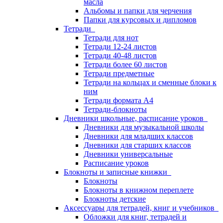
масла
Альбомы и папки для черчения
Папки для курсовых и дипломов
Тетради
Тетради для нот
Тетради 12-24 листов
Тетради 40-48 листов
Тетради более 60 листов
Тетради предметные
Тетради на кольцах и сменные блоки к
ним
Тетради формата А4
Тетради-блокноты
Дневники школьные, расписание уроков
Дневники для музыкальной школы
Дневники для младших классов
Дневники для старших классов
Дневники универсальные
Расписание уроков
Блокноты и записные книжки
Блокноты
Блокноты в книжном переплете
Блокноты детские
Аксессуары для тетрадей, книг и учебников
Обложки для книг, тетрадей и