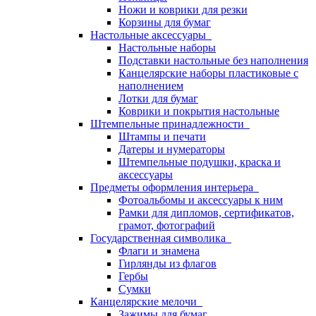
Ножи и коврики для резки
Корзины для бумаг
Настольные аксессуары
Настольные наборы
Подставки настольные без наполнения
Канцелярские наборы пластиковые с
наполнением
Лотки для бумаг
Коврики и покрытия настольные
Штемпельные принадлежности
Штампы и печати
Датеры и нумераторы
Штемпельные подушки, краска и
аксессуары
Предметы оформления интерьера
Фотоальбомы и аксессуары к ним
Рамки для дипломов, сертификатов,
грамот, фотографий
Государственная символика
Флаги и знамена
Гирлянды из флагов
Гербы
Сумки
Канцелярские мелочи
Зажимы для бумаг