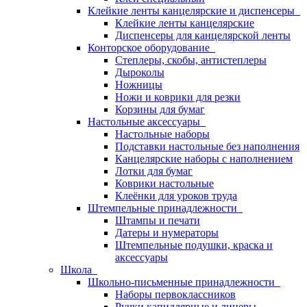
Клейкие ленты канцелярские и диспенсеры
Клейкие ленты канцелярские
Диспенсеры для канцелярской ленты
Конторское оборудование
Степлеры, скобы, антистеплеры
Дыроколы
Ножницы
Ножи и коврики для резки
Корзины для бумаг
Настольные аксессуары
Настольные наборы
Подставки настольные без наполнения
Канцелярские наборы с наполнением
Лотки для бумаг
Коврики настольные
Клеёнки для уроков труда
Штемпельные принадлежности
Штампы и печати
Датеры и нумераторы
Штемпельные подушки, краска и
аксессуары
Школа
Школьно-письменные принадлежности
Наборы первоклассников
Ручки капиллярные и линеры