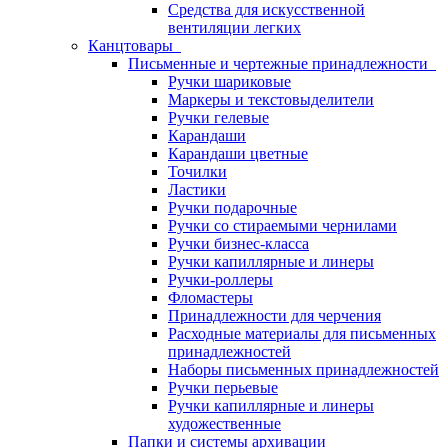
Средства для искусственной
вентиляции легких
Канцтовары
Письменные и чертежные принадлежности
Ручки шариковые
Маркеры и текстовыделители
Ручки гелевые
Карандаши
Карандаши цветные
Точилки
Ластики
Ручки подарочные
Ручки со стираемыми чернилами
Ручки бизнес-класса
Ручки капиллярные и линеры
Ручки-роллеры
Фломастеры
Принадлежности для черчения
Расходные материалы для письменных
принадлежностей
Наборы письменных принадлежностей
Ручки перьевые
Ручки капиллярные и линеры
художественные
Папки и системы архивации