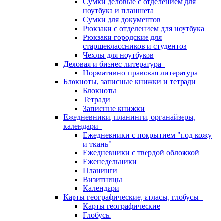
Сумки деловые с отделением для
ноутбука и планшета
Сумки для документов
Рюкзаки с отделением для ноутбука
Рюкзаки городские для
старшеклассников и студентов
Чехлы для ноутбуков
Деловая и бизнес литература
Нормативно-правовая литература
Блокноты, записные книжки и тетради
Блокноты
Тетради
Записные книжки
Ежедневники, планинги, органайзеры,
календари
Ежедневники с покрытием "под кожу
и ткань"
Ежедневники с твердой обложкой
Еженедельники
Планинги
Визитницы
Календари
Карты географические, атласы, глобусы
Карты географические
Глобусы