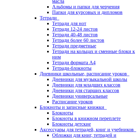
масла
Альбомы и папки для черчения
Папки для курсовых и дипломов
Тетради
Тетради для нот
Тетради 12-24 листов
Тетради 40-48 листов
Тетради более 60 листов
Тетради предметные
Тетради на кольцах и сменные блоки к
ним
Тетради формата А4
Тетради-блокноты
Дневники школьные, расписание уроков
Дневники для музыкальной школы
Дневники для младших классов
Дневники для старших классов
Дневники универсальные
Расписание уроков
Блокноты и записные книжки
Блокноты
Блокноты в книжном переплете
Блокноты детские
Аксессуары для тетрадей, книг и учебников
Обложки для книг, тетрадей и