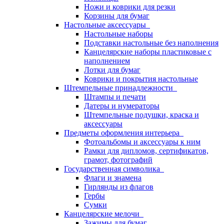
Ножи и коврики для резки
Корзины для бумаг
Настольные аксессуары
Настольные наборы
Подставки настольные без наполнения
Канцелярские наборы пластиковые с
наполнением
Лотки для бумаг
Коврики и покрытия настольные
Штемпельные принадлежности
Штампы и печати
Датеры и нумераторы
Штемпельные подушки, краска и
аксессуары
Предметы оформления интерьера
Фотоальбомы и аксессуары к ним
Рамки для дипломов, сертификатов,
грамот, фотографий
Государственная символика
Флаги и знамена
Гирлянды из флагов
Гербы
Сумки
Канцелярские мелочи
Зажимы для бумаг