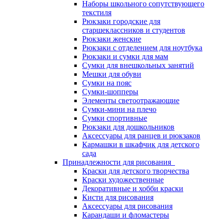
Наборы школьного сопутствующего
текстиля
Рюкзаки городские для
старшеклассников и студентов
Рюкзаки женские
Рюкзаки с отделением для ноутбука
Рюкзаки и сумки для мам
Сумки для внешкольных занятий
Мешки для обуви
Сумки на пояс
Сумки-шопперы
Элементы светоотражающие
Сумки-мини на плечо
Сумки спортивные
Рюкзаки для дошкольников
Аксессуары для ранцев и рюкзаков
Кармашки в шкафчик для детского
сада
Принадлежности для рисования
Краски для детского творчества
Краски художественные
Декоративные и хобби краски
Кисти для рисования
Аксессуары для рисования
Карандаши и фломастеры