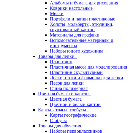
Альбомы и бумага для рисования
Коврики настольные
Мелки
Портфели и папки пластиковые
Холсты, мольберты, этюдники,
грунтованный картон
Материалы для графики
Вспомогательные материалы и
инструменты
Наборы юного художника
Товары для лепки
Пластилин
Пластичная масса для моделирования
Пластилин скульптурный
Доски, стеки и формочки для лепки
Песок для лепки
Глина полимерная
Цветная бумага и картон
Цветная бумага
Цветной и белый картон
Карты, атласы, глобусы
Карты географические
Глобусы
Товары для обучения
Наборы первоклассников