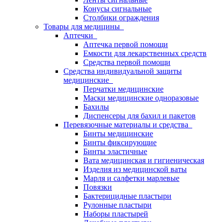
Конусы сигнальные
Столбики ограждения
Товары для медицины
Аптечки
Аптечка первой помощи
Емкости для лекарственных средств
Средства первой помощи
Средства индивидуальной защиты
медицинские
Перчатки медицинские
Маски медицинские одноразовые
Бахилы
Диспенсеры для бахил и пакетов
Перевязочные материалы и средства
Бинты медицинские
Бинты фиксирующие
Бинты эластичные
Вата медицинская и гигиеническая
Изделия из медицинской ваты
Марля и салфетки марлевые
Повязки
Бактерицидные пластыри
Рулонные пластыри
Наборы пластырей