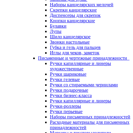
Наборы канцелярских мелочей
Скрепки канцелярские
Диспенсеры для скрепок
Кнопки канцелярские
Булавки
Лупы
Шило канцелярское
Звонки настольные
Губка и гель для пальцев
Иглы для чеков, заметок
Письменные и чертежные принадлежности
Ручки капиллярные и линеры
художественные
Ручки шариковые
Ручки гелевые
Ручки со стираемыми чернилами
Ручки подарочные
Ручки бизнес-класса
Ручки капиллярные и линеры
Ручки-роллеры
Ручки перьевые
Наборы письменных принадлежностей
Расходные материалы для письменных
принадлежностей
Маркеры и текстовыделители