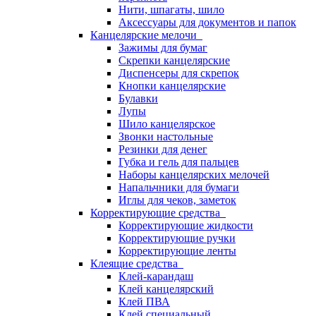
Нити, шпагаты, шило
Аксессуары для документов и папок
Канцелярские мелочи
Зажимы для бумаг
Скрепки канцелярские
Диспенсеры для скрепок
Кнопки канцелярские
Булавки
Лупы
Шило канцелярское
Звонки настольные
Резинки для денег
Губка и гель для пальцев
Наборы канцелярских мелочей
Напальчники для бумаги
Иглы для чеков, заметок
Корректирующие средства
Корректирующие жидкости
Корректирующие ручки
Корректирующие ленты
Клеящие средства
Клей-карандаш
Клей канцелярский
Клей ПВА
Клей специальный