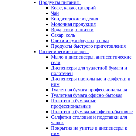
Продукты питания
Кофе, какао, цикорий
Чай
Кондитерские изделия
Молочная продукция
Вода, соки, напитки
Сахар, соль
Орехи и сухофрукты, снэки
Продукты быстрого приготовления
Гигиенические товары
Мыло и диспенсеры, антисептические
гели
Диспенсеры для туалетной бумаги и
полотенец
Диспенсеры настольные и салфетки к
ним
Туалетная бумага профессиональная
Туалетная бумага офисно-бытовая
Полотенца бумажные
профессиональные
Полотенца бумажные офисно-бытовые
Салфетки столовые и подставки для
чашек
Покрытия на унитаз и диспенсеры к
ним