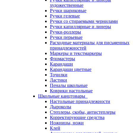
художественные
Ручки шариковые
Ручки гелевые
Ручки со стираемыми чернилами
Ручки капиллярные и линеры
Ручки-роллеры
Ручки перьевые
Расходные материалы для письменных
принадлежностей
Маркеры и текстмаркеры
Фломастеры
Карандаши
Карандаши цветные
Точилки
Ластики
Пеналы школьные
Коврики настольные
Школьные канцтовары
Настольные принадлежности
Дыроколы
Степлеры, скобы, антистеплеры
Корректирующие средства
Ножницы, ножи
Клей