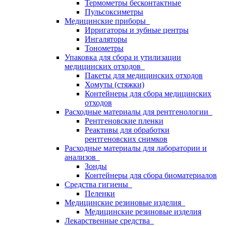
Термометры бесконтактные
Пульсоксиметры
Медицинские приборы
Ирригаторы и зубные центры
Ингаляторы
Тонометры
Упаковка для сбора и утилизации
медицинских отходов
Пакеты для медицинских отходов
Хомуты (стяжки)
Контейнеры для сбора медицинских
отходов
Расходные материалы для рентгенологии
Рентгеновские пленки
Реактивы для обработки
рентгеновских снимков
Расходные материалы для лаборатории и
анализов
Зонды
Контейнеры для сбора биоматериалов
Средства гигиены
Пеленки
Медицинские резиновые изделия
Медицинские резиновые изделия
Лекарственные средства