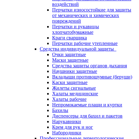
воздействий
Перчатки износостойкие для защиты
от механических и химических
повреждений
Перчатки и рукавицы
хлопчатобумажные
Краги сварщика
Перчатки рабочие утепленные
Средства индивидуальной защиты
Очки защитные
Маски защитные
Средства защиты органов дыхания
Наушники защитные
Вкладыши противошумные (беруши)
Каски защитные
Жилеты сигнальные
Халаты медицинские
Халаты рабочие
Непромокаемые плащи и куртки
Бахилы
Диспенсеры для бахил и пакетов
Нарукавники
Крем для рук и ног
Набородники
Профессиональные дерматологические