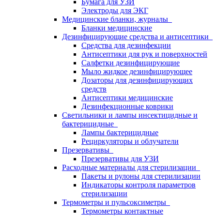
Бумага для УЗИ
Электроды для ЭКГ
Медицинские бланки, журналы
Бланки медицинские
Дезинфицирующие средства и антисептики
Средства для дезинфекции
Антисептики для рук и поверхностей
Салфетки дезинфицирующие
Мыло жидкое дезинфицирующее
Дозаторы для дезинфицирующих
средств
Антисептики медицинские
Дезинфекционные коврики
Светильники и лампы инсектицидные и
бактерицидные
Лампы бактерицидные
Рециркуляторы и облучатели
Презервативы
Презервативы для УЗИ
Расходные материалы для стерилизации
Пакеты и рулоны для стерилизации
Индикаторы контроля параметров
стерилизации
Термометры и пульсоксиметры
Термометры контактные