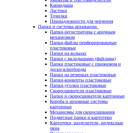
Карандаши
Ластики
Точилки
Принадлежности для черчения
Папки и системы архивации
Папки-регистраторы с арочным
механизмом
Папки-файлы перфорированные
пластиковые
Папки на кольцах
Папки с вкладышами (файлами)
Папки пластиковые с прижимом и
доски-клипборды
Папки на резинках пластиковые
Папки-конверты пластиковые
Папки-уголки пластиковые
Скоросшиватели пластиковые
Папки и скоросшиватели картонные
Короба и архивные системы
картонные
Механизмы для скоросшивания
Подвесные папки и картотеки
Картотеки, разделители, индексные
окна