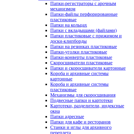
Папки-регистраторы с арочным
механизмом
Папки-файлы перфорированные
пластиковые
Папки на кольцах
Папки с вкладышами (файлами)
Папки пластиковые с прижимом и
доски-клипборды
Папки на резинках пластиковые
Папки-уголки пластиковые
Папки-конверты пластиковые
Скоросшиватели пластиковые
Папки и скоросшиватели картонные
Короба и архивные системы
картонные
Короба и архивные системы
пластиковые
Механизмы для скоросшивания
Подвесные папки и картотеки
Картотеки, разделители, индексные
окна
Папки адресные
Папки для кафе и ресторанов
Станки и иглы для архивного
переплета