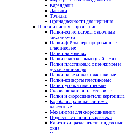
Карандаши
Ластики
Точилки
Принадлежности для черчения
Папки и системы архивации
Папки-регистраторы с арочным
механизмом
Папки-файлы перфорированные
пластиковые
Папки на кольцах
Папки с вкладышами (файлами)
Папки пластиковые с прижимом и
доски-клипборды
Папки на резинках пластиковые
Папки-конверты пластиковые
Папки-уголки пластиковые
Скоросшиватели пластиковые
Папки и скоросшиватели картонные
Короба и архивные системы
картонные
Механизмы для скоросшивания
Подвесные папки и картотеки
Картотеки, разделители, индексные
окна