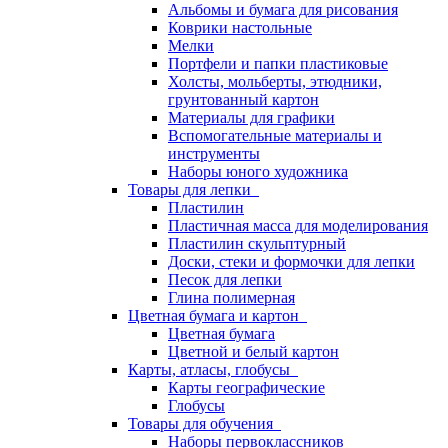
Альбомы и бумага для рисования
Коврики настольные
Мелки
Портфели и папки пластиковые
Холсты, мольберты, этюдники,
грунтованный картон
Материалы для графики
Вспомогательные материалы и
инструменты
Наборы юного художника
Товары для лепки
Пластилин
Пластичная масса для моделирования
Пластилин скульптурный
Доски, стеки и формочки для лепки
Песок для лепки
Глина полимерная
Цветная бумага и картон
Цветная бумага
Цветной и белый картон
Карты, атласы, глобусы
Карты географические
Глобусы
Товары для обучения
Наборы первоклассников