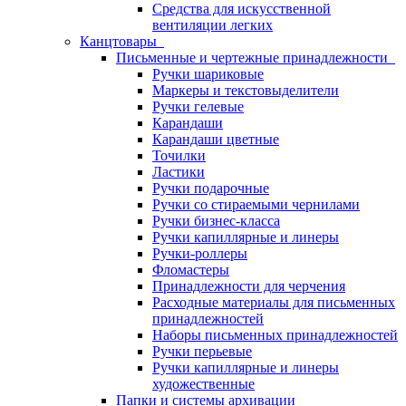
Средства для искусственной
вентиляции легких
Канцтовары
Письменные и чертежные принадлежности
Ручки шариковые
Маркеры и текстовыделители
Ручки гелевые
Карандаши
Карандаши цветные
Точилки
Ластики
Ручки подарочные
Ручки со стираемыми чернилами
Ручки бизнес-класса
Ручки капиллярные и линеры
Ручки-роллеры
Фломастеры
Принадлежности для черчения
Расходные материалы для письменных
принадлежностей
Наборы письменных принадлежностей
Ручки перьевые
Ручки капиллярные и линеры
художественные
Папки и системы архивации