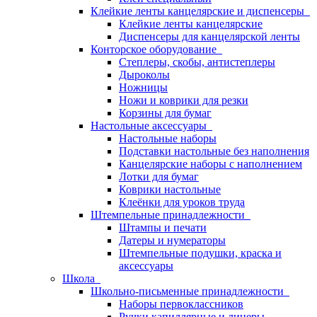
Клейкие ленты канцелярские и диспенсеры
Клейкие ленты канцелярские
Диспенсеры для канцелярской ленты
Конторское оборудование
Степлеры, скобы, антистеплеры
Дыроколы
Ножницы
Ножи и коврики для резки
Корзины для бумаг
Настольные аксессуары
Настольные наборы
Подставки настольные без наполнения
Канцелярские наборы с наполнением
Лотки для бумаг
Коврики настольные
Клеёнки для уроков труда
Штемпельные принадлежности
Штампы и печати
Датеры и нумераторы
Штемпельные подушки, краска и
аксессуары
Школа
Школьно-письменные принадлежности
Наборы первоклассников
Ручки капиллярные и линеры