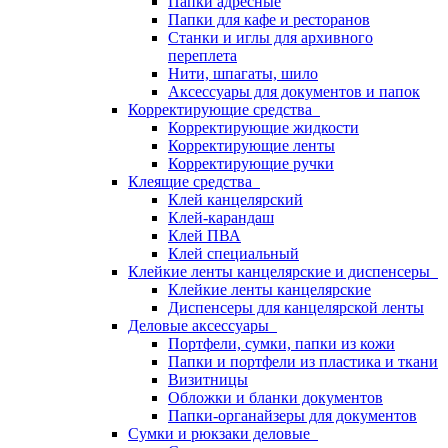
Папки адресные
Папки для кафе и ресторанов
Станки и иглы для архивного
переплета
Нити, шпагаты, шило
Аксессуары для документов и папок
Корректирующие средства
Корректирующие жидкости
Корректирующие ленты
Корректирующие ручки
Клеящие средства
Клей канцелярский
Клей-карандаш
Клей ПВА
Клей специальный
Клейкие ленты канцелярские и диспенсеры
Клейкие ленты канцелярские
Диспенсеры для канцелярской ленты
Деловые аксессуары
Портфели, сумки, папки из кожи
Папки и портфели из пластика и ткани
Визитницы
Обложки и бланки документов
Папки-органайзеры для документов
Сумки и рюкзаки деловые