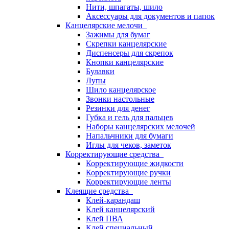
Нити, шпагаты, шило
Аксессуары для документов и папок
Канцелярские мелочи
Зажимы для бумаг
Скрепки канцелярские
Диспенсеры для скрепок
Кнопки канцелярские
Булавки
Лупы
Шило канцелярское
Звонки настольные
Резинки для денег
Губка и гель для пальцев
Наборы канцелярских мелочей
Напальчники для бумаги
Иглы для чеков, заметок
Корректирующие средства
Корректирующие жидкости
Корректирующие ручки
Корректирующие ленты
Клеящие средства
Клей-карандаш
Клей канцелярский
Клей ПВА
Клей специальный