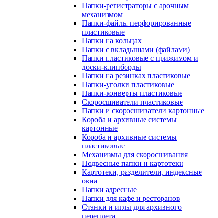
Папки-регистраторы с арочным
механизмом
Папки-файлы перфорированные
пластиковые
Папки на кольцах
Папки с вкладышами (файлами)
Папки пластиковые с прижимом и
доски-клипборды
Папки на резинках пластиковые
Папки-уголки пластиковые
Папки-конверты пластиковые
Скоросшиватели пластиковые
Папки и скоросшиватели картонные
Короба и архивные системы
картонные
Короба и архивные системы
пластиковые
Механизмы для скоросшивания
Подвесные папки и картотеки
Картотеки, разделители, индексные
окна
Папки адресные
Папки для кафе и ресторанов
Станки и иглы для архивного
переплета