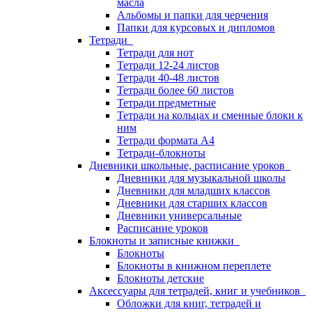
масла
Альбомы и папки для черчения
Папки для курсовых и дипломов
Тетради
Тетради для нот
Тетради 12-24 листов
Тетради 40-48 листов
Тетради более 60 листов
Тетради предметные
Тетради на кольцах и сменные блоки к
ним
Тетради формата А4
Тетради-блокноты
Дневники школьные, расписание уроков
Дневники для музыкальной школы
Дневники для младших классов
Дневники для старших классов
Дневники универсальные
Расписание уроков
Блокноты и записные книжки
Блокноты
Блокноты в книжном переплете
Блокноты детские
Аксессуары для тетрадей, книг и учебников
Обложки для книг, тетрадей и