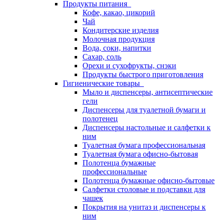
Продукты питания
Кофе, какао, цикорий
Чай
Кондитерские изделия
Молочная продукция
Вода, соки, напитки
Сахар, соль
Орехи и сухофрукты, снэки
Продукты быстрого приготовления
Гигиенические товары
Мыло и диспенсеры, антисептические
гели
Диспенсеры для туалетной бумаги и
полотенец
Диспенсеры настольные и салфетки к
ним
Туалетная бумага профессиональная
Туалетная бумага офисно-бытовая
Полотенца бумажные
профессиональные
Полотенца бумажные офисно-бытовые
Салфетки столовые и подставки для
чашек
Покрытия на унитаз и диспенсеры к
ним