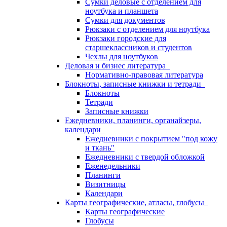
Сумки деловые с отделением для
ноутбука и планшета
Сумки для документов
Рюкзаки с отделением для ноутбука
Рюкзаки городские для
старшеклассников и студентов
Чехлы для ноутбуков
Деловая и бизнес литература
Нормативно-правовая литература
Блокноты, записные книжки и тетради
Блокноты
Тетради
Записные книжки
Ежедневники, планинги, органайзеры,
календари
Ежедневники с покрытием "под кожу
и ткань"
Ежедневники с твердой обложкой
Еженедельники
Планинги
Визитницы
Календари
Карты географические, атласы, глобусы
Карты географические
Глобусы