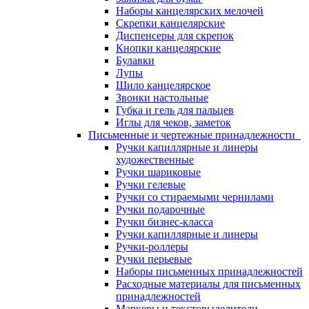
Наборы канцелярских мелочей
Скрепки канцелярские
Диспенсеры для скрепок
Кнопки канцелярские
Булавки
Лупы
Шило канцелярское
Звонки настольные
Губка и гель для пальцев
Иглы для чеков, заметок
Письменные и чертежные принадлежности
Ручки капиллярные и линеры
художественные
Ручки шариковые
Ручки гелевые
Ручки со стираемыми чернилами
Ручки подарочные
Ручки бизнес-класса
Ручки капиллярные и линеры
Ручки-роллеры
Ручки перьевые
Наборы письменных принадлежностей
Расходные материалы для письменных
принадлежностей
Маркеры и текстовыделители