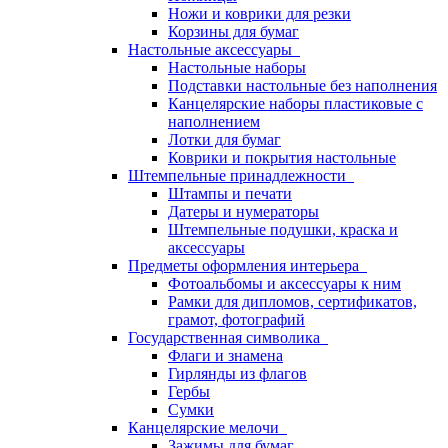
Ножи и коврики для резки
Корзины для бумаг
Настольные аксессуары
Настольные наборы
Подставки настольные без наполнения
Канцелярские наборы пластиковые с
наполнением
Лотки для бумаг
Коврики и покрытия настольные
Штемпельные принадлежности
Штампы и печати
Датеры и нумераторы
Штемпельные подушки, краска и
аксессуары
Предметы оформления интерьера
Фотоальбомы и аксессуары к ним
Рамки для дипломов, сертификатов,
грамот, фотографий
Государственная символика
Флаги и знамена
Гирлянды из флагов
Гербы
Сумки
Канцелярские мелочи
Зажимы для бумаг