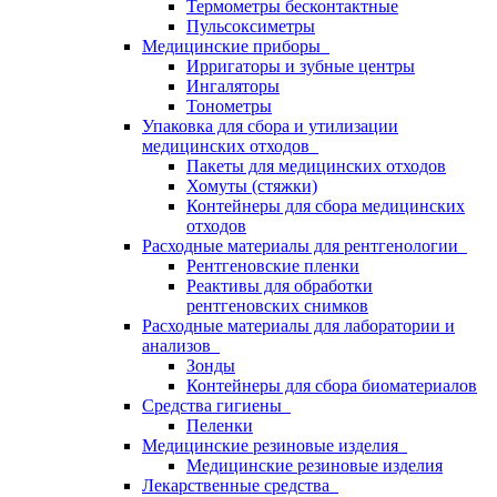
Термометры бесконтактные
Пульсоксиметры
Медицинские приборы
Ирригаторы и зубные центры
Ингаляторы
Тонометры
Упаковка для сбора и утилизации
медицинских отходов
Пакеты для медицинских отходов
Хомуты (стяжки)
Контейнеры для сбора медицинских
отходов
Расходные материалы для рентгенологии
Рентгеновские пленки
Реактивы для обработки
рентгеновских снимков
Расходные материалы для лаборатории и
анализов
Зонды
Контейнеры для сбора биоматериалов
Средства гигиены
Пеленки
Медицинские резиновые изделия
Медицинские резиновые изделия
Лекарственные средства