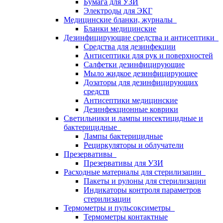
Бумага для УЗИ
Электроды для ЭКГ
Медицинские бланки, журналы
Бланки медицинские
Дезинфицирующие средства и антисептики
Средства для дезинфекции
Антисептики для рук и поверхностей
Салфетки дезинфицирующие
Мыло жидкое дезинфицирующее
Дозаторы для дезинфицирующих
средств
Антисептики медицинские
Дезинфекционные коврики
Светильники и лампы инсектицидные и
бактерицидные
Лампы бактерицидные
Рециркуляторы и облучатели
Презервативы
Презервативы для УЗИ
Расходные материалы для стерилизации
Пакеты и рулоны для стерилизации
Индикаторы контроля параметров
стерилизации
Термометры и пульсоксиметры
Термометры контактные