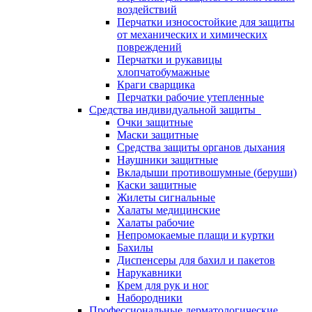
воздействий
Перчатки износостойкие для защиты
от механических и химических
повреждений
Перчатки и рукавицы
хлопчатобумажные
Краги сварщика
Перчатки рабочие утепленные
Средства индивидуальной защиты
Очки защитные
Маски защитные
Средства защиты органов дыхания
Наушники защитные
Вкладыши противошумные (беруши)
Каски защитные
Жилеты сигнальные
Халаты медицинские
Халаты рабочие
Непромокаемые плащи и куртки
Бахилы
Диспенсеры для бахил и пакетов
Нарукавники
Крем для рук и ног
Набородники
Профессиональные дерматологические