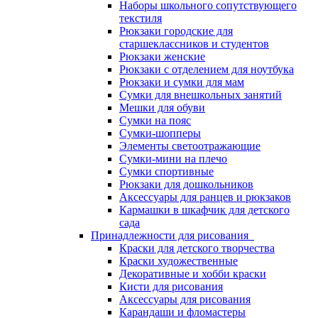
Наборы школьного сопутствующего
текстиля
Рюкзаки городские для
старшеклассников и студентов
Рюкзаки женские
Рюкзаки с отделением для ноутбука
Рюкзаки и сумки для мам
Сумки для внешкольных занятий
Мешки для обуви
Сумки на пояс
Сумки-шопперы
Элементы светоотражающие
Сумки-мини на плечо
Сумки спортивные
Рюкзаки для дошкольников
Аксессуары для ранцев и рюкзаков
Кармашки в шкафчик для детского
сада
Принадлежности для рисования
Краски для детского творчества
Краски художественные
Декоративные и хобби краски
Кисти для рисования
Аксессуары для рисования
Карандаши и фломастеры