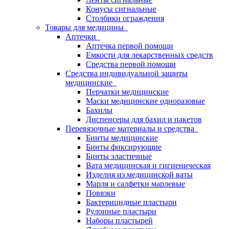
Конусы сигнальные
Столбики ограждения
Товары для медицины
Аптечки
Аптечка первой помощи
Емкости для лекарственных средств
Средства первой помощи
Средства индивидуальной защиты
медицинские
Перчатки медицинские
Маски медицинские одноразовые
Бахилы
Диспенсеры для бахил и пакетов
Перевязочные материалы и средства
Бинты медицинские
Бинты фиксирующие
Бинты эластичные
Вата медицинская и гигиеническая
Изделия из медицинской ваты
Марля и салфетки марлевые
Повязки
Бактерицидные пластыри
Рулонные пластыри
Наборы пластырей