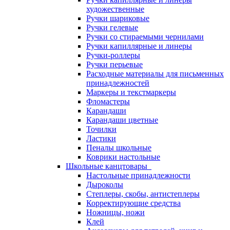
художественные
Ручки шариковые
Ручки гелевые
Ручки со стираемыми чернилами
Ручки капиллярные и линеры
Ручки-роллеры
Ручки перьевые
Расходные материалы для письменных
принадлежностей
Маркеры и текстмаркеры
Фломастеры
Карандаши
Карандаши цветные
Точилки
Ластики
Пеналы школьные
Коврики настольные
Школьные канцтовары
Настольные принадлежности
Дыроколы
Степлеры, скобы, антистеплеры
Корректирующие средства
Ножницы, ножи
Клей