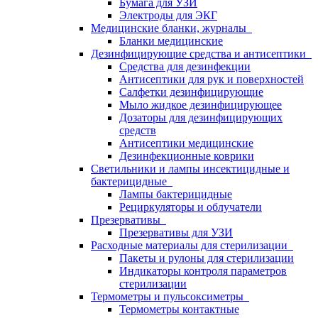
Бумага для УЗИ
Электроды для ЭКГ
Медицинские бланки, журналы
Бланки медицинские
Дезинфицирующие средства и антисептики
Средства для дезинфекции
Антисептики для рук и поверхностей
Салфетки дезинфицирующие
Мыло жидкое дезинфицирующее
Дозаторы для дезинфицирующих
средств
Антисептики медицинские
Дезинфекционные коврики
Светильники и лампы инсектицидные и
бактерицидные
Лампы бактерицидные
Рециркуляторы и облучатели
Презервативы
Презервативы для УЗИ
Расходные материалы для стерилизации
Пакеты и рулоны для стерилизации
Индикаторы контроля параметров
стерилизации
Термометры и пульсоксиметры
Термометры контактные