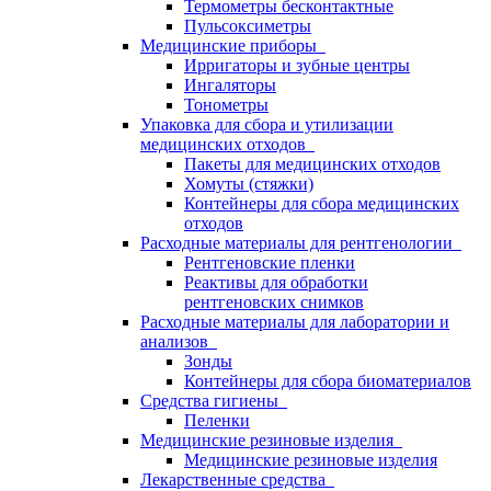
Термометры бесконтактные
Пульсоксиметры
Медицинские приборы
Ирригаторы и зубные центры
Ингаляторы
Тонометры
Упаковка для сбора и утилизации
медицинских отходов
Пакеты для медицинских отходов
Хомуты (стяжки)
Контейнеры для сбора медицинских
отходов
Расходные материалы для рентгенологии
Рентгеновские пленки
Реактивы для обработки
рентгеновских снимков
Расходные материалы для лаборатории и
анализов
Зонды
Контейнеры для сбора биоматериалов
Средства гигиены
Пеленки
Медицинские резиновые изделия
Медицинские резиновые изделия
Лекарственные средства