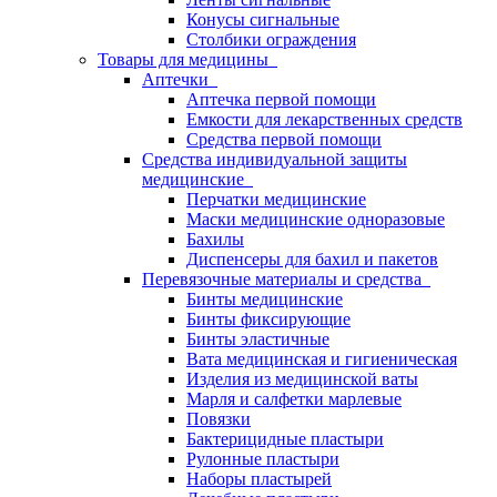
Конусы сигнальные
Столбики ограждения
Товары для медицины
Аптечки
Аптечка первой помощи
Емкости для лекарственных средств
Средства первой помощи
Средства индивидуальной защиты
медицинские
Перчатки медицинские
Маски медицинские одноразовые
Бахилы
Диспенсеры для бахил и пакетов
Перевязочные материалы и средства
Бинты медицинские
Бинты фиксирующие
Бинты эластичные
Вата медицинская и гигиеническая
Изделия из медицинской ваты
Марля и салфетки марлевые
Повязки
Бактерицидные пластыри
Рулонные пластыри
Наборы пластырей