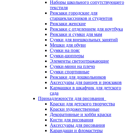
Наборы школьного сопутствующего
текстиля
Рюкзаки городские для
старшеклассников и студентов
Рюкзаки женские
Рюкзаки с отделением для ноутбука
Рюкзаки и сумки для мам
Сумки для внешкольных занятий
Мешки для обуви
Сумки на пояс
Сумки-шопперы
Элементы светоотражающие
Сумки-мини на плечо
Сумки спортивные
Рюкзаки для дошкольников
Аксессуары для ранцев и рюкзаков
Кармашки в шкафчик для детского
сада
Принадлежности для рисования
Краски для детского творчества
Краски художественные
Декоративные и хобби краски
Кисти для рисования
Аксессуары для рисования
Карандаши и фломастеры