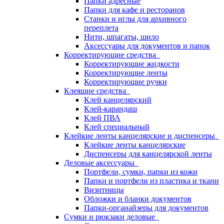
Папки адресные
Папки для кафе и ресторанов
Станки и иглы для архивного
переплета
Нити, шпагаты, шило
Аксессуары для документов и папок
Корректирующие средства
Корректирующие жидкости
Корректирующие ленты
Корректирующие ручки
Клеящие средства
Клей канцелярский
Клей-карандаш
Клей ПВА
Клей специальный
Клейкие ленты канцелярские и диспенсеры
Клейкие ленты канцелярские
Диспенсеры для канцелярской ленты
Деловые аксессуары
Портфели, сумки, папки из кожи
Папки и портфели из пластика и ткани
Визитницы
Обложки и бланки документов
Папки-органайзеры для документов
Сумки и рюкзаки деловые