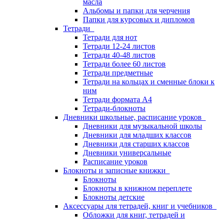
масла
Альбомы и папки для черчения
Папки для курсовых и дипломов
Тетради
Тетради для нот
Тетради 12-24 листов
Тетради 40-48 листов
Тетради более 60 листов
Тетради предметные
Тетради на кольцах и сменные блоки к
ним
Тетради формата А4
Тетради-блокноты
Дневники школьные, расписание уроков
Дневники для музыкальной школы
Дневники для младших классов
Дневники для старших классов
Дневники универсальные
Расписание уроков
Блокноты и записные книжки
Блокноты
Блокноты в книжном переплете
Блокноты детские
Аксессуары для тетрадей, книг и учебников
Обложки для книг, тетрадей и