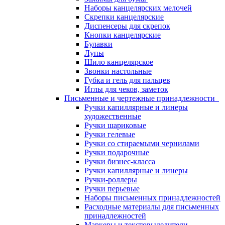
Наборы канцелярских мелочей
Скрепки канцелярские
Диспенсеры для скрепок
Кнопки канцелярские
Булавки
Лупы
Шило канцелярское
Звонки настольные
Губка и гель для пальцев
Иглы для чеков, заметок
Письменные и чертежные принадлежности
Ручки капиллярные и линеры
художественные
Ручки шариковые
Ручки гелевые
Ручки со стираемыми чернилами
Ручки подарочные
Ручки бизнес-класса
Ручки капиллярные и линеры
Ручки-роллеры
Ручки перьевые
Наборы письменных принадлежностей
Расходные материалы для письменных
принадлежностей
Маркеры и текстовыделители