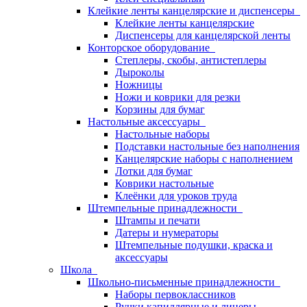
Клейкие ленты канцелярские и диспенсеры
Клейкие ленты канцелярские
Диспенсеры для канцелярской ленты
Конторское оборудование
Степлеры, скобы, антистеплеры
Дыроколы
Ножницы
Ножи и коврики для резки
Корзины для бумаг
Настольные аксессуары
Настольные наборы
Подставки настольные без наполнения
Канцелярские наборы с наполнением
Лотки для бумаг
Коврики настольные
Клеёнки для уроков труда
Штемпельные принадлежности
Штампы и печати
Датеры и нумераторы
Штемпельные подушки, краска и
аксессуары
Школа
Школьно-письменные принадлежности
Наборы первоклассников
Ручки капиллярные и линеры