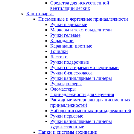
Средства для искусственной
вентиляции легких
Канцтовары
Письменные и чертежные принадлежности
Ручки шариковые
Маркеры и текстовыделители
Ручки гелевые
Карандаши
Карандаши цветные
Точилки
Ластики
Ручки подарочные
Ручки со стираемыми чернилами
Ручки бизнес-класса
Ручки капиллярные и линеры
Ручки-роллеры
Фломастеры
Принадлежности для черчения
Расходные материалы для письменных
принадлежностей
Наборы письменных принадлежностей
Ручки перьевые
Ручки капиллярные и линеры
художественные
Папки и системы архивации