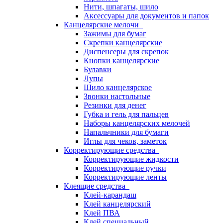
Нити, шпагаты, шило
Аксессуары для документов и папок
Канцелярские мелочи
Зажимы для бумаг
Скрепки канцелярские
Диспенсеры для скрепок
Кнопки канцелярские
Булавки
Лупы
Шило канцелярское
Звонки настольные
Резинки для денег
Губка и гель для пальцев
Наборы канцелярских мелочей
Напальчники для бумаги
Иглы для чеков, заметок
Корректирующие средства
Корректирующие жидкости
Корректирующие ручки
Корректирующие ленты
Клеящие средства
Клей-карандаш
Клей канцелярский
Клей ПВА
Клей специальный