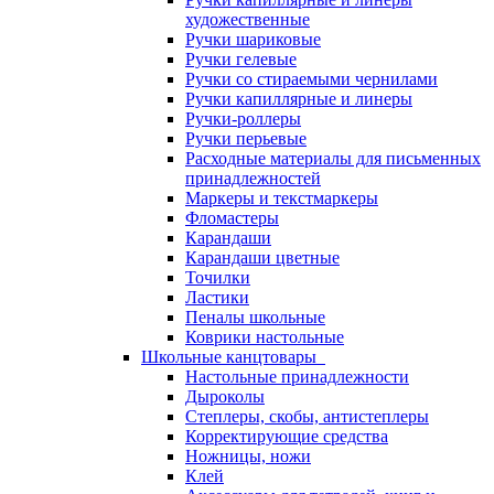
художественные
Ручки шариковые
Ручки гелевые
Ручки со стираемыми чернилами
Ручки капиллярные и линеры
Ручки-роллеры
Ручки перьевые
Расходные материалы для письменных
принадлежностей
Маркеры и текстмаркеры
Фломастеры
Карандаши
Карандаши цветные
Точилки
Ластики
Пеналы школьные
Коврики настольные
Школьные канцтовары
Настольные принадлежности
Дыроколы
Степлеры, скобы, антистеплеры
Корректирующие средства
Ножницы, ножи
Клей