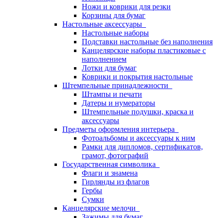
Ножи и коврики для резки
Корзины для бумаг
Настольные аксессуары
Настольные наборы
Подставки настольные без наполнения
Канцелярские наборы пластиковые с
наполнением
Лотки для бумаг
Коврики и покрытия настольные
Штемпельные принадлежности
Штампы и печати
Датеры и нумераторы
Штемпельные подушки, краска и
аксессуары
Предметы оформления интерьера
Фотоальбомы и аксессуары к ним
Рамки для дипломов, сертификатов,
грамот, фотографий
Государственная символика
Флаги и знамена
Гирлянды из флагов
Гербы
Сумки
Канцелярские мелочи
Зажимы для бумаг