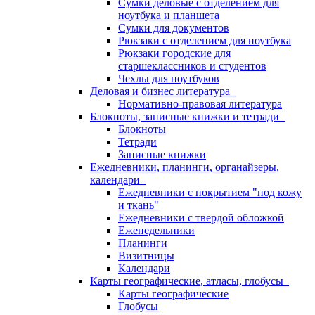
Сумки деловые с отделением для
ноутбука и планшета
Сумки для документов
Рюкзаки с отделением для ноутбука
Рюкзаки городские для
старшеклассников и студентов
Чехлы для ноутбуков
Деловая и бизнес литература
Нормативно-правовая литература
Блокноты, записные книжки и тетради
Блокноты
Тетради
Записные книжки
Ежедневники, планинги, органайзеры,
календари
Ежедневники с покрытием "под кожу
и ткань"
Ежедневники с твердой обложкой
Еженедельники
Планинги
Визитницы
Календари
Карты географические, атласы, глобусы
Карты географические
Глобусы