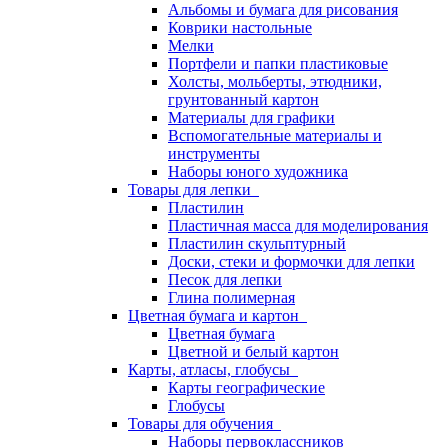
Альбомы и бумага для рисования
Коврики настольные
Мелки
Портфели и папки пластиковые
Холсты, мольберты, этюдники,
грунтованный картон
Материалы для графики
Вспомогательные материалы и
инструменты
Наборы юного художника
Товары для лепки
Пластилин
Пластичная масса для моделирования
Пластилин скульптурный
Доски, стеки и формочки для лепки
Песок для лепки
Глина полимерная
Цветная бумага и картон
Цветная бумага
Цветной и белый картон
Карты, атласы, глобусы
Карты географические
Глобусы
Товары для обучения
Наборы первоклассников