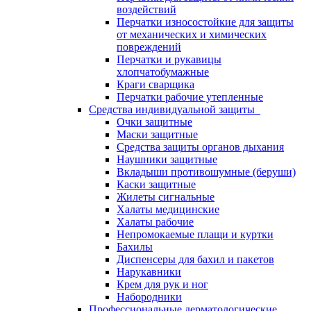
воздействий
Перчатки износостойкие для защиты
от механических и химических
повреждений
Перчатки и рукавицы
хлопчатобумажные
Краги сварщика
Перчатки рабочие утепленные
Средства индивидуальной защиты
Очки защитные
Маски защитные
Средства защиты органов дыхания
Наушники защитные
Вкладыши противошумные (беруши)
Каски защитные
Жилеты сигнальные
Халаты медицинские
Халаты рабочие
Непромокаемые плащи и куртки
Бахилы
Диспенсеры для бахил и пакетов
Нарукавники
Крем для рук и ног
Набородники
Профессиональные дерматологические