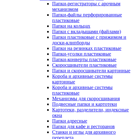
Папки-регистраторы с арочным
механизмом
Папки-файлы перфорированные
пластиковые
Папки на кольцах
Папки с вкладышами (файлами)
Папки пластиковые с прижимом и
доски-клипборды
Папки на резинках пластиковые
Папки-уголки пластиковые
Папки-конверты пластиковые
Скоросшиватели пластиковые
Папки и скоросшиватели картонные
Короба и архивные системы
картонные
Короба и архивные системы
пластиковые
Механизмы для скоросшивания
Подвесные папки и картотеки
Картотеки, разделители, индексные
окна
Папки адресные
Папки для кафе и ресторанов
Станки и иглы для архивного
переплета