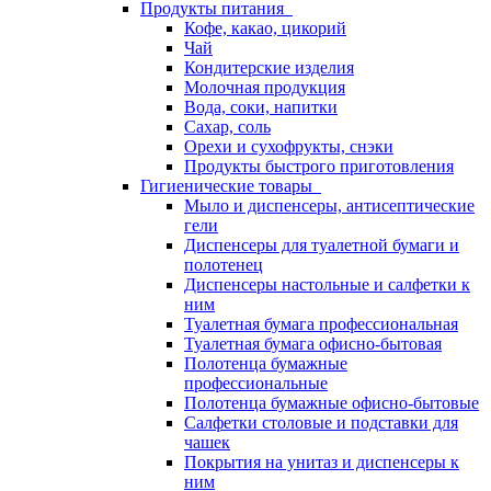
Продукты питания
Кофе, какао, цикорий
Чай
Кондитерские изделия
Молочная продукция
Вода, соки, напитки
Сахар, соль
Орехи и сухофрукты, снэки
Продукты быстрого приготовления
Гигиенические товары
Мыло и диспенсеры, антисептические
гели
Диспенсеры для туалетной бумаги и
полотенец
Диспенсеры настольные и салфетки к
ним
Туалетная бумага профессиональная
Туалетная бумага офисно-бытовая
Полотенца бумажные
профессиональные
Полотенца бумажные офисно-бытовые
Салфетки столовые и подставки для
чашек
Покрытия на унитаз и диспенсеры к
ним