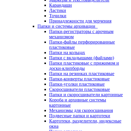
Карандаши
Ластики
Точилки
Принадлежности для черчения
Папки и системы архивации
Папки-регистраторы с арочным
механизмом
Папки-файлы перфорированные
пластиковые
Папки на кольцах
Папки с вкладышами (файлами)
Папки пластиковые с прижимом и
доски-клипборды
Папки на резинках пластиковые
Папки-конверты пластиковые
Папки-уголки пластиковые
Скоросшиватели пластиковые
Папки и скоросшиватели картонные
Короба и архивные системы
картонные
Механизмы для скоросшивания
Подвесные папки и картотеки
Картотеки, разделители, индексные
окна