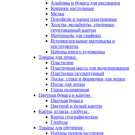
Альбомы и бумага для рисования
Коврики настольные
Мелки
Портфели и папки пластиковые
Холсты, мольберты, этюдники,
грунтованный картон
Материалы для графики
Вспомогательные материалы и
инструменты
Наборы юного художника
Товары для лепки
Пластилин
Пластичная масса для моделирования
Пластилин скульптурный
Доски, стеки и формочки для лепки
Песок для лепки
Глина полимерная
Цветная бумага и картон
Цветная бумага
Цветной и белый картон
Карты, атласы, глобусы
Карты географические
Глобусы
Товары для обучения
Наборы первоклассников