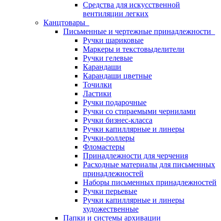
Средства для искусственной
вентиляции легких
Канцтовары
Письменные и чертежные принадлежности
Ручки шариковые
Маркеры и текстовыделители
Ручки гелевые
Карандаши
Карандаши цветные
Точилки
Ластики
Ручки подарочные
Ручки со стираемыми чернилами
Ручки бизнес-класса
Ручки капиллярные и линеры
Ручки-роллеры
Фломастеры
Принадлежности для черчения
Расходные материалы для письменных
принадлежностей
Наборы письменных принадлежностей
Ручки перьевые
Ручки капиллярные и линеры
художественные
Папки и системы архивации