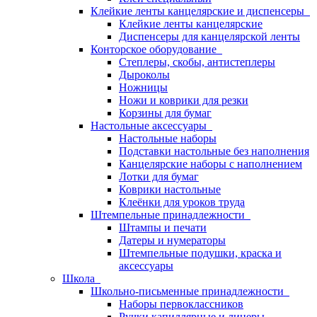
Клейкие ленты канцелярские и диспенсеры
Клейкие ленты канцелярские
Диспенсеры для канцелярской ленты
Конторское оборудование
Степлеры, скобы, антистеплеры
Дыроколы
Ножницы
Ножи и коврики для резки
Корзины для бумаг
Настольные аксессуары
Настольные наборы
Подставки настольные без наполнения
Канцелярские наборы с наполнением
Лотки для бумаг
Коврики настольные
Клеёнки для уроков труда
Штемпельные принадлежности
Штампы и печати
Датеры и нумераторы
Штемпельные подушки, краска и
аксессуары
Школа
Школьно-письменные принадлежности
Наборы первоклассников
Ручки капиллярные и линеры