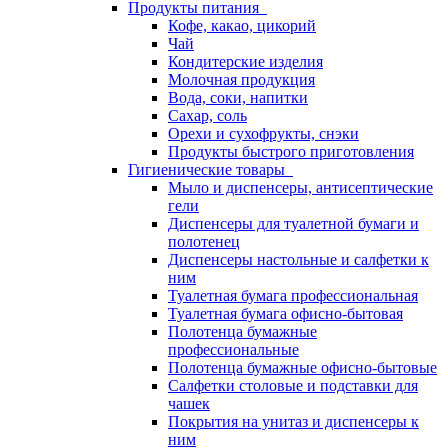
Продукты питания
Кофе, какао, цикорий
Чай
Кондитерские изделия
Молочная продукция
Вода, соки, напитки
Сахар, соль
Орехи и сухофрукты, снэки
Продукты быстрого приготовления
Гигиенические товары
Мыло и диспенсеры, антисептические
гели
Диспенсеры для туалетной бумаги и
полотенец
Диспенсеры настольные и салфетки к
ним
Туалетная бумага профессиональная
Туалетная бумага офисно-бытовая
Полотенца бумажные
профессиональные
Полотенца бумажные офисно-бытовые
Салфетки столовые и подставки для
чашек
Покрытия на унитаз и диспенсеры к
ним