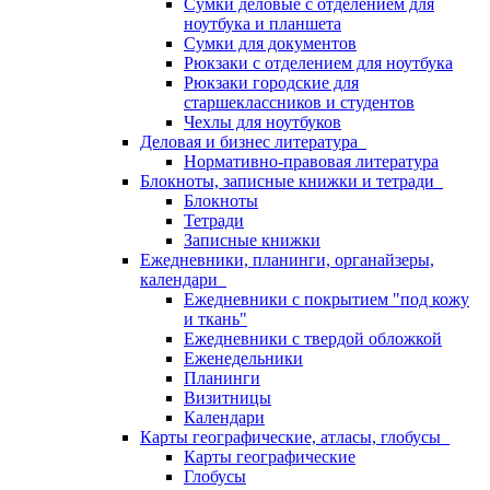
Сумки деловые с отделением для
ноутбука и планшета
Сумки для документов
Рюкзаки с отделением для ноутбука
Рюкзаки городские для
старшеклассников и студентов
Чехлы для ноутбуков
Деловая и бизнес литература
Нормативно-правовая литература
Блокноты, записные книжки и тетради
Блокноты
Тетради
Записные книжки
Ежедневники, планинги, органайзеры,
календари
Ежедневники с покрытием "под кожу
и ткань"
Ежедневники с твердой обложкой
Еженедельники
Планинги
Визитницы
Календари
Карты географические, атласы, глобусы
Карты географические
Глобусы