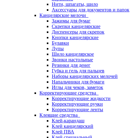
Нити, шпагаты, шило
Аксессуары для документов и папок
Канцелярские мелочи
Зажимы для бумаг
Скрепки канцелярские
Диспенсеры для скрепок
Кнопки канцелярские
Булавки
Лупы
Шило канцелярское
Звонки настольные
Резинки для денег
Губка и гель для пальцев
Наборы канцелярских мелочей
Напальчники для бумаги
Иглы для чеков, заметок
Корректирующие средства
Корректирующие жидкости
Корректирующие ручки
Корректирующие ленты
Клеящие средства
Клей-карандаш
Клей канцелярский
Клей ПВА
Клей специальный