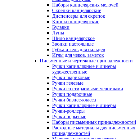
Наборы канцелярских мелочей
Скрепки канцелярские
Диспенсеры для скрепок
Кнопки канцелярские
Булавки
Лупы
Шило канцелярское
Звонки настольные
Губка и гель для пальцев
Иглы для чеков, заметок
Письменные и чертежные принадлежности
Ручки капиллярные и линеры
художественные
Ручки шариковые
Ручки гелевые
Ручки со стираемыми чернилами
Ручки подарочные
Ручки бизнес-класса
Ручки капиллярные и линеры
Ручки-роллеры
Ручки перьевые
Наборы письменных принадлежностей
Расходные материалы для письменных
принадлежностей
Маркеры и текстовыделители