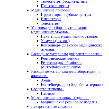
Термометры бесконтактные
Пульсоксиметры
Медицинские приборы
Ирригаторы и зубные центры
Ингаляторы
Тонометры
Упаковка для сбора и утилизации
медицинских отходов
Пакеты для медицинских отходов
Хомуты (стяжки)
Контейнеры для сбора медицинских
отходов
Расходные материалы для рентгенологии
Рентгеновские пленки
Реактивы для обработки
рентгеновских снимков
Расходные материалы для лаборатории и
анализов
Зонды
Контейнеры для сбора биоматериалов
Средства гигиены
Пеленки
Медицинские резиновые изделия
Медицинские резиновые изделия
Лекарственные средства