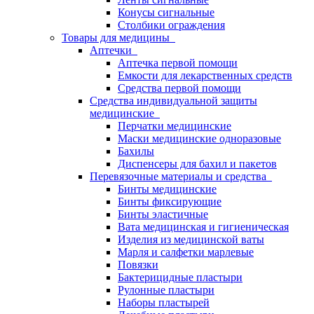
Конусы сигнальные
Столбики ограждения
Товары для медицины
Аптечки
Аптечка первой помощи
Емкости для лекарственных средств
Средства первой помощи
Средства индивидуальной защиты
медицинские
Перчатки медицинские
Маски медицинские одноразовые
Бахилы
Диспенсеры для бахил и пакетов
Перевязочные материалы и средства
Бинты медицинские
Бинты фиксирующие
Бинты эластичные
Вата медицинская и гигиеническая
Изделия из медицинской ваты
Марля и салфетки марлевые
Повязки
Бактерицидные пластыри
Рулонные пластыри
Наборы пластырей