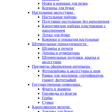
Ножи и коврики для резки
Корзины для бумаг
Настольные аксессуары
Настольные наборы
Подставки настольные без наполнения
Канцелярские наборы пластиковые с
наполнением
Лотки для бумаг
Коврики и покрытия настольные
Штемпельные принадлежности
Штампы и печати
Датеры и нумераторы
Штемпельные подушки, краска и
аксессуары
Предметы оформления интерьера
Фотоальбомы и аксессуары к ним
Рамки для дипломов, сертификатов,
грамот, фотографий
Государственная символика
Флаги и знамена
Гирлянды из флагов
Гербы
Сумки
Канцелярские мелочи
Зажимы для бумаг