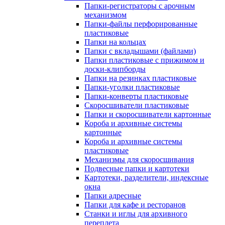
Папки-регистраторы с арочным
механизмом
Папки-файлы перфорированные
пластиковые
Папки на кольцах
Папки с вкладышами (файлами)
Папки пластиковые с прижимом и
доски-клипборды
Папки на резинках пластиковые
Папки-уголки пластиковые
Папки-конверты пластиковые
Скоросшиватели пластиковые
Папки и скоросшиватели картонные
Короба и архивные системы
картонные
Короба и архивные системы
пластиковые
Механизмы для скоросшивания
Подвесные папки и картотеки
Картотеки, разделители, индексные
окна
Папки адресные
Папки для кафе и ресторанов
Станки и иглы для архивного
переплета