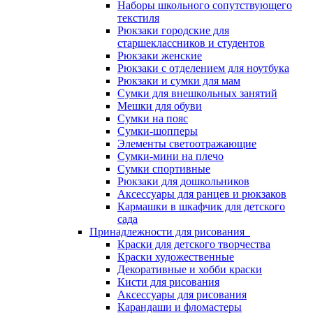
Наборы школьного сопутствующего
текстиля
Рюкзаки городские для
старшеклассников и студентов
Рюкзаки женские
Рюкзаки с отделением для ноутбука
Рюкзаки и сумки для мам
Сумки для внешкольных занятий
Мешки для обуви
Сумки на пояс
Сумки-шопперы
Элементы светоотражающие
Сумки-мини на плечо
Сумки спортивные
Рюкзаки для дошкольников
Аксессуары для ранцев и рюкзаков
Кармашки в шкафчик для детского
сада
Принадлежности для рисования
Краски для детского творчества
Краски художественные
Декоративные и хобби краски
Кисти для рисования
Аксессуары для рисования
Карандаши и фломастеры