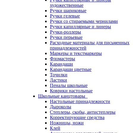
художественные
Ручки шариковые
Ручки гелевые
Ручки со стираемыми чернилами
Ручки капиллярные и линеры
Ручки-роллеры
Ручки перьевые
Расходные материалы для письменных
принадлежностей
Маркеры и текстмаркеры
Фломастеры
Карандаши
Карандаши цветные
Точилки
Ластики
Пеналы школьные
Коврики настольные
Школьные канцтовары
Настольные принадлежности
Дыроколы
Степлеры, скобы, антистеплеры
Корректирующие средства
Ножницы, ножи
Клей