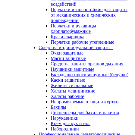
воздействий
Перчатки износостойкие для защиты
от механических и химических
повреждений
Перчатки и рукавицы
хлопчатобумажные
Краги сварщика
Перчатки рабочие утепленные
Средства индивидуальной защиты
Очки защитные
Маски защитные
Средства защиты органов дыхания
Наушники защитные
Вкладыши противошумные (беруши)
Каски защитные
Жилеты сигнальные
Халаты медицинские
Халаты рабочие
Непромокаемые плащи и куртки
Бахилы
Диспенсеры для бахил и пакетов
Нарукавники
Крем для рук и ног
Набородники
Профессиональные дерматологические