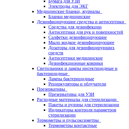
Бумага для УЗИ
Электроды для ЭКГ
Медицинские бланки, журналы
Бланки медицинские
Дезинфицирующие средства и антисептики
Средства для дезинфекции
Антисептики для рук и поверхностей
Салфетки дезинфицирующие
Мыло жидкое дезинфицирующее
Дозаторы для дезинфицирующих
средств
Антисептики медицинские
Дезинфекционные коврики
Светильники и лампы инсектицидные и
бактерицидные
Лампы бактерицидные
Рециркуляторы и облучатели
Презервативы
Презервативы для УЗИ
Расходные материалы для стерилизации
Пакеты и рулоны для стерилизации
Индикаторы контроля параметров
стерилизации
Термометры и пульсоксиметры
Термометры контактные