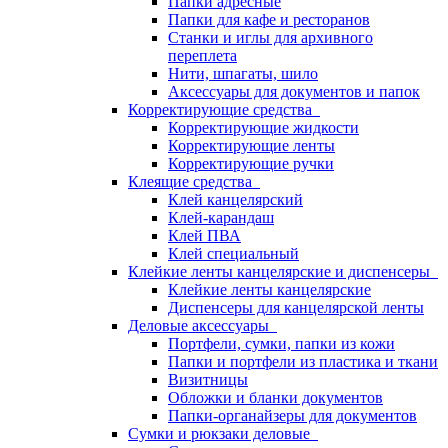
Папки адресные
Папки для кафе и ресторанов
Станки и иглы для архивного
переплета
Нити, шпагаты, шило
Аксессуары для документов и папок
Корректирующие средства
Корректирующие жидкости
Корректирующие ленты
Корректирующие ручки
Клеящие средства
Клей канцелярский
Клей-карандаш
Клей ПВА
Клей специальный
Клейкие ленты канцелярские и диспенсеры
Клейкие ленты канцелярские
Диспенсеры для канцелярской ленты
Деловые аксессуары
Портфели, сумки, папки из кожи
Папки и портфели из пластика и ткани
Визитницы
Обложки и бланки документов
Папки-органайзеры для документов
Сумки и рюкзаки деловые