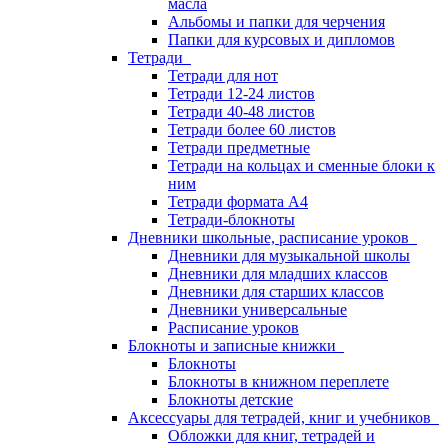
масла
Альбомы и папки для черчения
Папки для курсовых и дипломов
Тетради
Тетради для нот
Тетради 12-24 листов
Тетради 40-48 листов
Тетради более 60 листов
Тетради предметные
Тетради на кольцах и сменные блоки к
ним
Тетради формата А4
Тетради-блокноты
Дневники школьные, расписание уроков
Дневники для музыкальной школы
Дневники для младших классов
Дневники для старших классов
Дневники универсальные
Расписание уроков
Блокноты и записные книжки
Блокноты
Блокноты в книжном переплете
Блокноты детские
Аксессуары для тетрадей, книг и учебников
Обложки для книг, тетрадей и