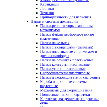
Карандаши
Ластики
Точилки
Принадлежности для черчения
Папки и системы архивации
Папки-регистраторы с арочным
механизмом
Папки-файлы перфорированные
пластиковые
Папки на кольцах
Папки с вкладышами (файлами)
Папки пластиковые с прижимом и
доски-клипборды
Папки на резинках пластиковые
Папки-конверты пластиковые
Папки-уголки пластиковые
Скоросшиватели пластиковые
Папки и скоросшиватели картонные
Короба и архивные системы
картонные
Механизмы для скоросшивания
Подвесные папки и картотеки
Картотеки, разделители, индексные
окна