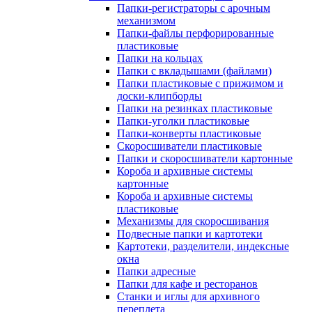
Папки-регистраторы с арочным
механизмом
Папки-файлы перфорированные
пластиковые
Папки на кольцах
Папки с вкладышами (файлами)
Папки пластиковые с прижимом и
доски-клипборды
Папки на резинках пластиковые
Папки-уголки пластиковые
Папки-конверты пластиковые
Скоросшиватели пластиковые
Папки и скоросшиватели картонные
Короба и архивные системы
картонные
Короба и архивные системы
пластиковые
Механизмы для скоросшивания
Подвесные папки и картотеки
Картотеки, разделители, индексные
окна
Папки адресные
Папки для кафе и ресторанов
Станки и иглы для архивного
переплета