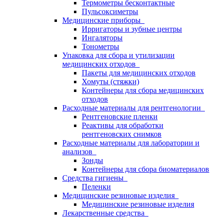
Термометры бесконтактные
Пульсоксиметры
Медицинские приборы
Ирригаторы и зубные центры
Ингаляторы
Тонометры
Упаковка для сбора и утилизации
медицинских отходов
Пакеты для медицинских отходов
Хомуты (стяжки)
Контейнеры для сбора медицинских
отходов
Расходные материалы для рентгенологии
Рентгеновские пленки
Реактивы для обработки
рентгеновских снимков
Расходные материалы для лаборатории и
анализов
Зонды
Контейнеры для сбора биоматериалов
Средства гигиены
Пеленки
Медицинские резиновые изделия
Медицинские резиновые изделия
Лекарственные средства