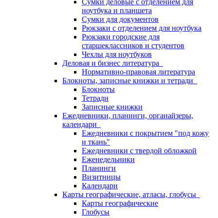
Сумки деловые с отделением для
ноутбука и планшета
Сумки для документов
Рюкзаки с отделением для ноутбука
Рюкзаки городские для
старшеклассников и студентов
Чехлы для ноутбуков
Деловая и бизнес литература
Нормативно-правовая литература
Блокноты, записные книжки и тетради
Блокноты
Тетради
Записные книжки
Ежедневники, планинги, органайзеры,
календари
Ежедневники с покрытием "под кожу
и ткань"
Ежедневники с твердой обложкой
Еженедельники
Планинги
Визитницы
Календари
Карты географические, атласы, глобусы
Карты географические
Глобусы