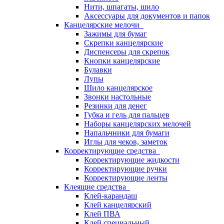
Нити, шпагаты, шило
Аксессуары для документов и папок
Канцелярские мелочи
Зажимы для бумаг
Скрепки канцелярские
Диспенсеры для скрепок
Кнопки канцелярские
Булавки
Лупы
Шило канцелярское
Звонки настольные
Резинки для денег
Губка и гель для пальцев
Наборы канцелярских мелочей
Напальчники для бумаги
Иглы для чеков, заметок
Корректирующие средства
Корректирующие жидкости
Корректирующие ручки
Корректирующие ленты
Клеящие средства
Клей-карандаш
Клей канцелярский
Клей ПВА
Клей специальный