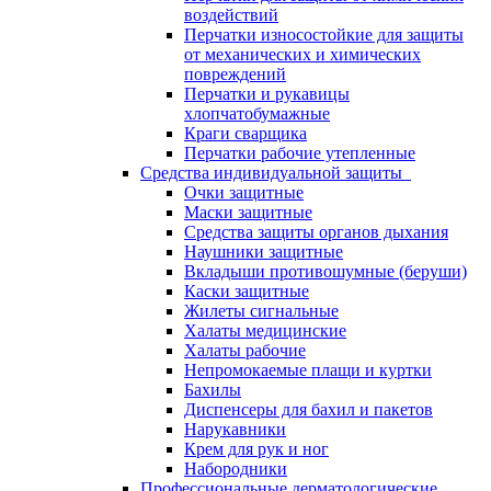
воздействий
Перчатки износостойкие для защиты
от механических и химических
повреждений
Перчатки и рукавицы
хлопчатобумажные
Краги сварщика
Перчатки рабочие утепленные
Средства индивидуальной защиты
Очки защитные
Маски защитные
Средства защиты органов дыхания
Наушники защитные
Вкладыши противошумные (беруши)
Каски защитные
Жилеты сигнальные
Халаты медицинские
Халаты рабочие
Непромокаемые плащи и куртки
Бахилы
Диспенсеры для бахил и пакетов
Нарукавники
Крем для рук и ног
Набородники
Профессиональные дерматологические