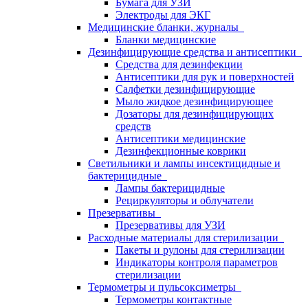
Бумага для УЗИ
Электроды для ЭКГ
Медицинские бланки, журналы
Бланки медицинские
Дезинфицирующие средства и антисептики
Средства для дезинфекции
Антисептики для рук и поверхностей
Салфетки дезинфицирующие
Мыло жидкое дезинфицирующее
Дозаторы для дезинфицирующих
средств
Антисептики медицинские
Дезинфекционные коврики
Светильники и лампы инсектицидные и
бактерицидные
Лампы бактерицидные
Рециркуляторы и облучатели
Презервативы
Презервативы для УЗИ
Расходные материалы для стерилизации
Пакеты и рулоны для стерилизации
Индикаторы контроля параметров
стерилизации
Термометры и пульсоксиметры
Термометры контактные