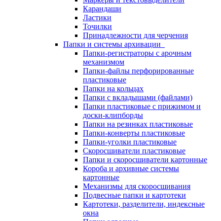
Карандаши
Ластики
Точилки
Принадлежности для черчения
Папки и системы архивации
Папки-регистраторы с арочным
механизмом
Папки-файлы перфорированные
пластиковые
Папки на кольцах
Папки с вкладышами (файлами)
Папки пластиковые с прижимом и
доски-клипборды
Папки на резинках пластиковые
Папки-конверты пластиковые
Папки-уголки пластиковые
Скоросшиватели пластиковые
Папки и скоросшиватели картонные
Короба и архивные системы
картонные
Механизмы для скоросшивания
Подвесные папки и картотеки
Картотеки, разделители, индексные
окна