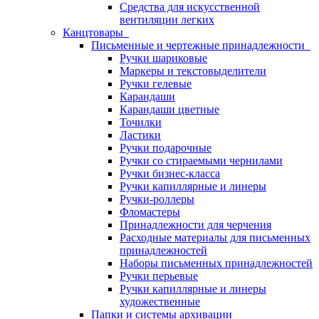
Средства для искусственной
вентиляции легких
Канцтовары
Письменные и чертежные принадлежности
Ручки шариковые
Маркеры и текстовыделители
Ручки гелевые
Карандаши
Карандаши цветные
Точилки
Ластики
Ручки подарочные
Ручки со стираемыми чернилами
Ручки бизнес-класса
Ручки капиллярные и линеры
Ручки-роллеры
Фломастеры
Принадлежности для черчения
Расходные материалы для письменных
принадлежностей
Наборы письменных принадлежностей
Ручки перьевые
Ручки капиллярные и линеры
художественные
Папки и системы архивации