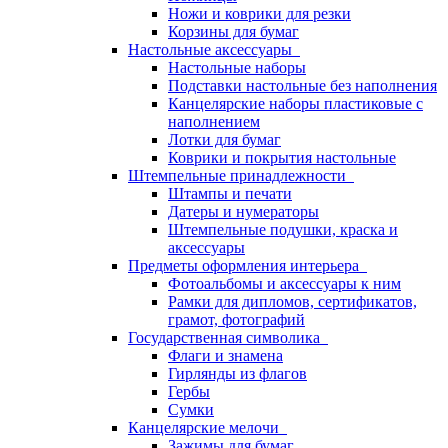
Ножи и коврики для резки
Корзины для бумаг
Настольные аксессуары
Настольные наборы
Подставки настольные без наполнения
Канцелярские наборы пластиковые с
наполнением
Лотки для бумаг
Коврики и покрытия настольные
Штемпельные принадлежности
Штампы и печати
Датеры и нумераторы
Штемпельные подушки, краска и
аксессуары
Предметы оформления интерьера
Фотоальбомы и аксессуары к ним
Рамки для дипломов, сертификатов,
грамот, фотографий
Государственная символика
Флаги и знамена
Гирлянды из флагов
Гербы
Сумки
Канцелярские мелочи
Зажимы для бумаг