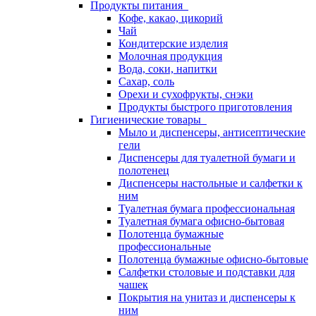
Продукты питания
Кофе, какао, цикорий
Чай
Кондитерские изделия
Молочная продукция
Вода, соки, напитки
Сахар, соль
Орехи и сухофрукты, снэки
Продукты быстрого приготовления
Гигиенические товары
Мыло и диспенсеры, антисептические
гели
Диспенсеры для туалетной бумаги и
полотенец
Диспенсеры настольные и салфетки к
ним
Туалетная бумага профессиональная
Туалетная бумага офисно-бытовая
Полотенца бумажные
профессиональные
Полотенца бумажные офисно-бытовые
Салфетки столовые и подставки для
чашек
Покрытия на унитаз и диспенсеры к
ним