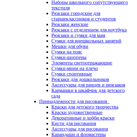
Наборы школьного сопутствующего
текстиля
Рюкзаки городские для
старшеклассников и студентов
Рюкзаки женские
Рюкзаки с отделением для ноутбука
Рюкзаки и сумки для мам
Сумки для внешкольных занятий
Мешки для обуви
Сумки на пояс
Сумки-шопперы
Элементы светоотражающие
Сумки-мини на плечо
Сумки спортивные
Рюкзаки для дошкольников
Аксессуары для ранцев и рюкзаков
Кармашки в шкафчик для детского
сада
Принадлежности для рисования
Краски для детского творчества
Краски художественные
Декоративные и хобби краски
Кисти для рисования
Аксессуары для рисования
Карандаши и фломастеры