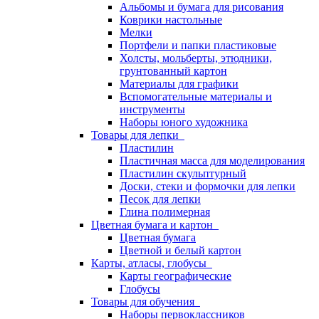
Альбомы и бумага для рисования
Коврики настольные
Мелки
Портфели и папки пластиковые
Холсты, мольберты, этюдники,
грунтованный картон
Материалы для графики
Вспомогательные материалы и
инструменты
Наборы юного художника
Товары для лепки
Пластилин
Пластичная масса для моделирования
Пластилин скульптурный
Доски, стеки и формочки для лепки
Песок для лепки
Глина полимерная
Цветная бумага и картон
Цветная бумага
Цветной и белый картон
Карты, атласы, глобусы
Карты географические
Глобусы
Товары для обучения
Наборы первоклассников