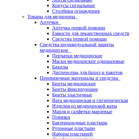
Конусы сигнальные
Столбики ограждения
Товары для медицины
Аптечки
Аптечка первой помощи
Емкости для лекарственных средств
Средства первой помощи
Средства индивидуальной защиты
медицинские
Перчатки медицинские
Маски медицинские одноразовые
Бахилы
Диспенсеры для бахил и пакетов
Перевязочные материалы и средства
Бинты медицинские
Бинты фиксирующие
Бинты эластичные
Вата медицинская и гигиеническая
Изделия из медицинской ваты
Марля и салфетки марлевые
Повязки
Бактерицидные пластыри
Рулонные пластыри
Наборы пластырей