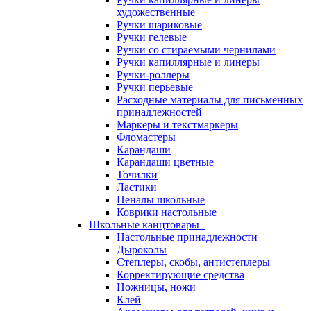
художественные
Ручки шариковые
Ручки гелевые
Ручки со стираемыми чернилами
Ручки капиллярные и линеры
Ручки-роллеры
Ручки перьевые
Расходные материалы для письменных
принадлежностей
Маркеры и текстмаркеры
Фломастеры
Карандаши
Карандаши цветные
Точилки
Ластики
Пеналы школьные
Коврики настольные
Школьные канцтовары
Настольные принадлежности
Дыроколы
Степлеры, скобы, антистеплеры
Корректирующие средства
Ножницы, ножи
Клей