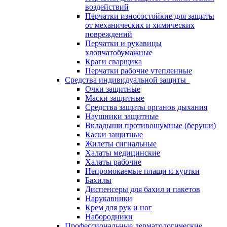
воздействий
Перчатки износостойкие для защиты
от механических и химических
повреждений
Перчатки и рукавицы
хлопчатобумажные
Краги сварщика
Перчатки рабочие утепленные
Средства индивидуальной защиты
Очки защитные
Маски защитные
Средства защиты органов дыхания
Наушники защитные
Вкладыши противошумные (беруши)
Каски защитные
Жилеты сигнальные
Халаты медицинские
Халаты рабочие
Непромокаемые плащи и куртки
Бахилы
Диспенсеры для бахил и пакетов
Нарукавники
Крем для рук и ног
Набородники
Профессиональные дерматологические