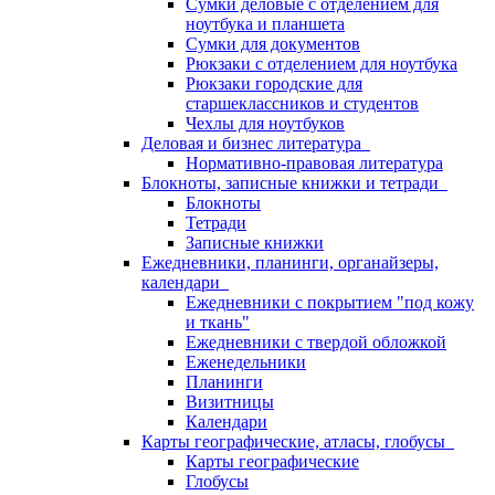
Сумки деловые с отделением для
ноутбука и планшета
Сумки для документов
Рюкзаки с отделением для ноутбука
Рюкзаки городские для
старшеклассников и студентов
Чехлы для ноутбуков
Деловая и бизнес литература
Нормативно-правовая литература
Блокноты, записные книжки и тетради
Блокноты
Тетради
Записные книжки
Ежедневники, планинги, органайзеры,
календари
Ежедневники с покрытием "под кожу
и ткань"
Ежедневники с твердой обложкой
Еженедельники
Планинги
Визитницы
Календари
Карты географические, атласы, глобусы
Карты географические
Глобусы