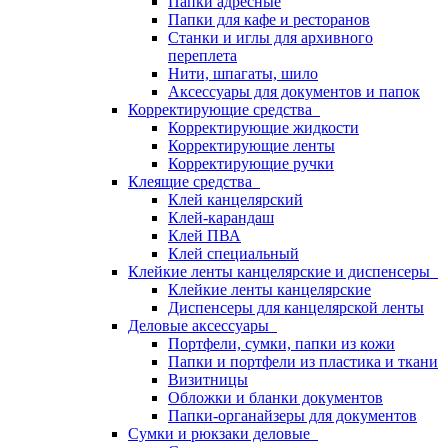
Папки адресные
Папки для кафе и ресторанов
Станки и иглы для архивного
переплета
Нити, шпагаты, шило
Аксессуары для документов и папок
Корректирующие средства
Корректирующие жидкости
Корректирующие ленты
Корректирующие ручки
Клеящие средства
Клей канцелярский
Клей-карандаш
Клей ПВА
Клей специальный
Клейкие ленты канцелярские и диспенсеры
Клейкие ленты канцелярские
Диспенсеры для канцелярской ленты
Деловые аксессуары
Портфели, сумки, папки из кожи
Папки и портфели из пластика и ткани
Визитницы
Обложки и бланки документов
Папки-органайзеры для документов
Сумки и рюкзаки деловые