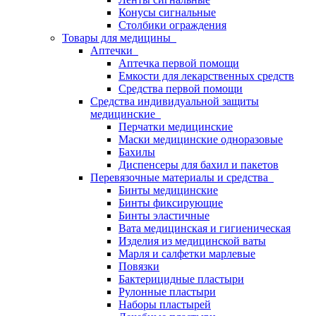
Конусы сигнальные
Столбики ограждения
Товары для медицины
Аптечки
Аптечка первой помощи
Емкости для лекарственных средств
Средства первой помощи
Средства индивидуальной защиты
медицинские
Перчатки медицинские
Маски медицинские одноразовые
Бахилы
Диспенсеры для бахил и пакетов
Перевязочные материалы и средства
Бинты медицинские
Бинты фиксирующие
Бинты эластичные
Вата медицинская и гигиеническая
Изделия из медицинской ваты
Марля и салфетки марлевые
Повязки
Бактерицидные пластыри
Рулонные пластыри
Наборы пластырей