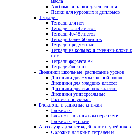
масла
Альбомы и папки для черчения
Папки для курсовых и дипломов
Тетради
Тетради для нот
Тетради 12-24 листов
Тетради 40-48 листов
Тетради более 60 листов
Тетради предметные
Тетради на кольцах и сменные блоки к
ним
Тетради формата А4
Тетради-блокноты
Дневники школьные, расписание уроков
Дневники для музыкальной школы
Дневники для младших классов
Дневники для старших классов
Дневники универсальные
Расписание уроков
Блокноты и записные книжки
Блокноты
Блокноты в книжном переплете
Блокноты детские
Аксессуары для тетрадей, книг и учебников
Обложки для книг, тетрадей и