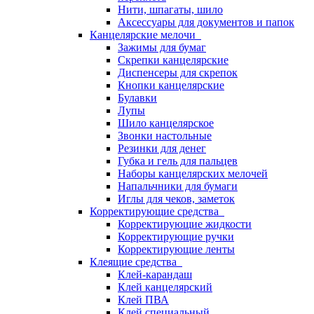
Нити, шпагаты, шило
Аксессуары для документов и папок
Канцелярские мелочи
Зажимы для бумаг
Скрепки канцелярские
Диспенсеры для скрепок
Кнопки канцелярские
Булавки
Лупы
Шило канцелярское
Звонки настольные
Резинки для денег
Губка и гель для пальцев
Наборы канцелярских мелочей
Напальчники для бумаги
Иглы для чеков, заметок
Корректирующие средства
Корректирующие жидкости
Корректирующие ручки
Корректирующие ленты
Клеящие средства
Клей-карандаш
Клей канцелярский
Клей ПВА
Клей специальный