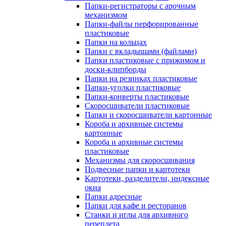
Папки-регистраторы с арочным
механизмом
Папки-файлы перфорированные
пластиковые
Папки на кольцах
Папки с вкладышами (файлами)
Папки пластиковые с прижимом и
доски-клипборды
Папки на резинках пластиковые
Папки-уголки пластиковые
Папки-конверты пластиковые
Скоросшиватели пластиковые
Папки и скоросшиватели картонные
Короба и архивные системы
картонные
Короба и архивные системы
пластиковые
Механизмы для скоросшивания
Подвесные папки и картотеки
Картотеки, разделители, индексные
окна
Папки адресные
Папки для кафе и ресторанов
Станки и иглы для архивного
переплета