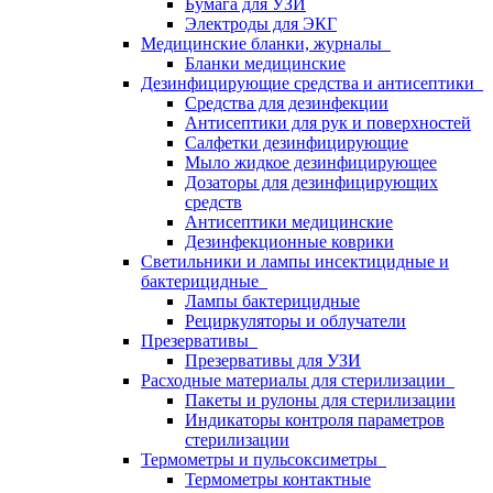
Бумага для УЗИ
Электроды для ЭКГ
Медицинские бланки, журналы
Бланки медицинские
Дезинфицирующие средства и антисептики
Средства для дезинфекции
Антисептики для рук и поверхностей
Салфетки дезинфицирующие
Мыло жидкое дезинфицирующее
Дозаторы для дезинфицирующих
средств
Антисептики медицинские
Дезинфекционные коврики
Светильники и лампы инсектицидные и
бактерицидные
Лампы бактерицидные
Рециркуляторы и облучатели
Презервативы
Презервативы для УЗИ
Расходные материалы для стерилизации
Пакеты и рулоны для стерилизации
Индикаторы контроля параметров
стерилизации
Термометры и пульсоксиметры
Термометры контактные