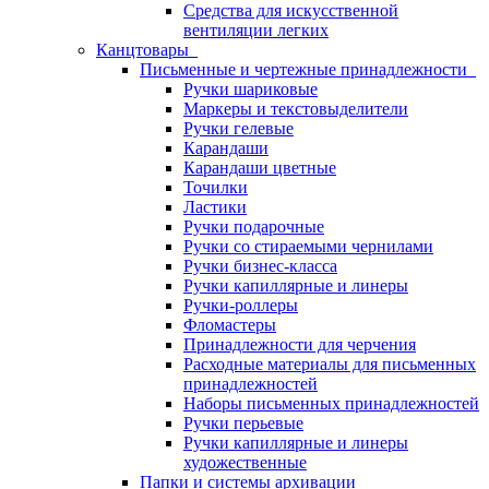
Средства для искусственной
вентиляции легких
Канцтовары
Письменные и чертежные принадлежности
Ручки шариковые
Маркеры и текстовыделители
Ручки гелевые
Карандаши
Карандаши цветные
Точилки
Ластики
Ручки подарочные
Ручки со стираемыми чернилами
Ручки бизнес-класса
Ручки капиллярные и линеры
Ручки-роллеры
Фломастеры
Принадлежности для черчения
Расходные материалы для письменных
принадлежностей
Наборы письменных принадлежностей
Ручки перьевые
Ручки капиллярные и линеры
художественные
Папки и системы архивации