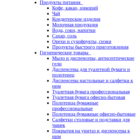
Продукты питания
Кофе, какао, цикорий
Чай
Кондитерские изделия
Молочная продукция
Вода, соки, напитки
Сахар, соль
Орехи и сухофрукты, снэки
Продукты быстрого приготовления
Гигиенические товары
Мыло и диспенсеры, антисептические
гели
Диспенсеры для туалетной бумаги и
полотенец
Диспенсеры настольные и салфетки к
ним
Туалетная бумага профессиональная
Туалетная бумага офисно-бытовая
Полотенца бумажные
профессиональные
Полотенца бумажные офисно-бытовые
Салфетки столовые и подставки для
чашек
Покрытия на унитаз и диспенсеры к
ним