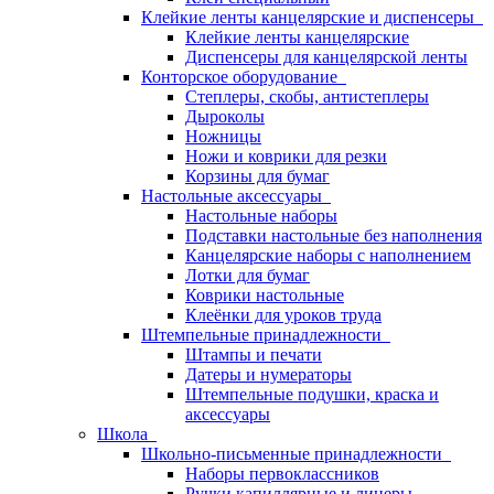
Клейкие ленты канцелярские и диспенсеры
Клейкие ленты канцелярские
Диспенсеры для канцелярской ленты
Конторское оборудование
Степлеры, скобы, антистеплеры
Дыроколы
Ножницы
Ножи и коврики для резки
Корзины для бумаг
Настольные аксессуары
Настольные наборы
Подставки настольные без наполнения
Канцелярские наборы с наполнением
Лотки для бумаг
Коврики настольные
Клеёнки для уроков труда
Штемпельные принадлежности
Штампы и печати
Датеры и нумераторы
Штемпельные подушки, краска и
аксессуары
Школа
Школьно-письменные принадлежности
Наборы первоклассников
Ручки капиллярные и линеры