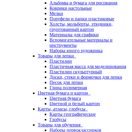
Альбомы и бумага для рисования
Коврики настольные
Мелки
Портфели и папки пластиковые
Холсты, мольберты, этюдники,
грунтованный картон
Материалы для графики
Вспомогательные материалы и
инструменты
Наборы юного художника
Товары для лепки
Пластилин
Пластичная масса для моделирования
Пластилин скульптурный
Доски, стеки и формочки для лепки
Песок для лепки
Глина полимерная
Цветная бумага и картон
Цветная бумага
Цветной и белый картон
Карты, атласы, глобусы
Карты географические
Глобусы
Товары для обучения
Наборы первоклассников