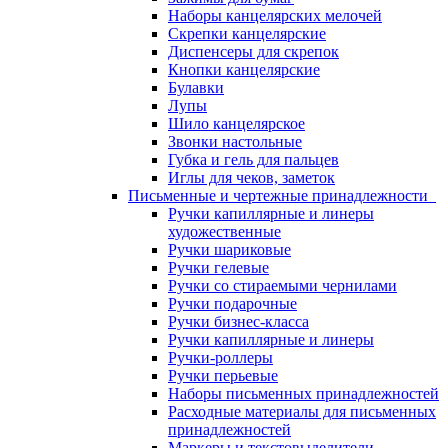
Наборы канцелярских мелочей
Скрепки канцелярские
Диспенсеры для скрепок
Кнопки канцелярские
Булавки
Лупы
Шило канцелярское
Звонки настольные
Губка и гель для пальцев
Иглы для чеков, заметок
Письменные и чертежные принадлежности
Ручки капиллярные и линеры
художественные
Ручки шариковые
Ручки гелевые
Ручки со стираемыми чернилами
Ручки подарочные
Ручки бизнес-класса
Ручки капиллярные и линеры
Ручки-роллеры
Ручки перьевые
Наборы письменных принадлежностей
Расходные материалы для письменных
принадлежностей
Маркеры и текстовыделители