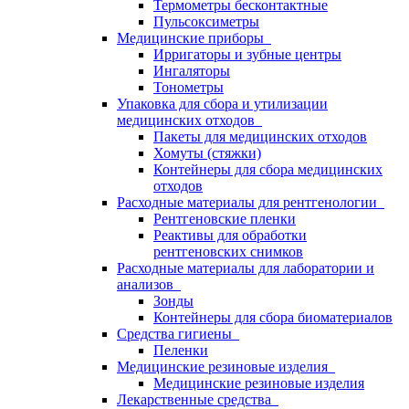
Термометры бесконтактные
Пульсоксиметры
Медицинские приборы
Ирригаторы и зубные центры
Ингаляторы
Тонометры
Упаковка для сбора и утилизации
медицинских отходов
Пакеты для медицинских отходов
Хомуты (стяжки)
Контейнеры для сбора медицинских
отходов
Расходные материалы для рентгенологии
Рентгеновские пленки
Реактивы для обработки
рентгеновских снимков
Расходные материалы для лаборатории и
анализов
Зонды
Контейнеры для сбора биоматериалов
Средства гигиены
Пеленки
Медицинские резиновые изделия
Медицинские резиновые изделия
Лекарственные средства