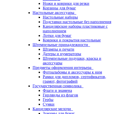
Ножи и коврики для резки
Корзины для бумаг
Настольные аксессуары
Настольные наборы
Подставки настольные без наполнения
Канцелярские наборы пластиковые с
наполнением
Лотки для бумаг
Коврики и покрытия настольные
Штемпельные принадлежности
Штампы и печати
Датеры и нумераторы
Штемпельные подушки, краска и
аксессуары
Предметы оформления интерьера
Фотоальбомы и аксессуары к ним
Рамки для дипломов, сертификатов,
грамот, фотографий
Государственная символика
Флаги и знамена
Гирлянды из флагов
Гербы
Сумки
Канцелярские мелочи
Зажимы для бумаг