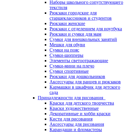
Наборы школьного сопутствующего
текстиля
Рюкзаки городские для
старшеклассников и студентов
Рюкзаки женские
Рюкзаки с отделением для ноутбука
Рюкзаки и сумки для мам
Сумки для внешкольных занятий
Мешки для обуви
Сумки на пояс
Сумки-шопперы
Элементы светоотражающие
Сумки-мини на плечо
Сумки спортивные
Рюкзаки для дошкольников
Аксессуары для ранцев и рюкзаков
Кармашки в шкафчик для детского
сада
Принадлежности для рисования
Краски для детского творчества
Краски художественные
Декоративные и хобби краски
Кисти для рисования
Аксессуары для рисования
Карандаши и фломастеры