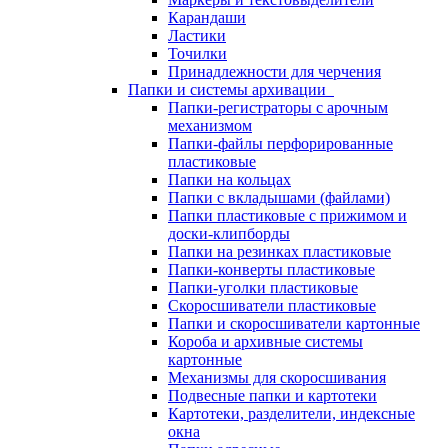
Карандаши
Ластики
Точилки
Принадлежности для черчения
Папки и системы архивации
Папки-регистраторы с арочным
механизмом
Папки-файлы перфорированные
пластиковые
Папки на кольцах
Папки с вкладышами (файлами)
Папки пластиковые с прижимом и
доски-клипборды
Папки на резинках пластиковые
Папки-конверты пластиковые
Папки-уголки пластиковые
Скоросшиватели пластиковые
Папки и скоросшиватели картонные
Короба и архивные системы
картонные
Механизмы для скоросшивания
Подвесные папки и картотеки
Картотеки, разделители, индексные
окна