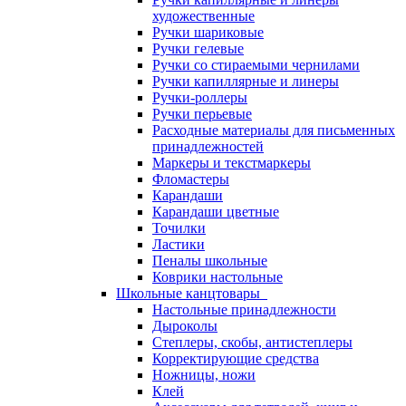
художественные
Ручки шариковые
Ручки гелевые
Ручки со стираемыми чернилами
Ручки капиллярные и линеры
Ручки-роллеры
Ручки перьевые
Расходные материалы для письменных
принадлежностей
Маркеры и текстмаркеры
Фломастеры
Карандаши
Карандаши цветные
Точилки
Ластики
Пеналы школьные
Коврики настольные
Школьные канцтовары
Настольные принадлежности
Дыроколы
Степлеры, скобы, антистеплеры
Корректирующие средства
Ножницы, ножи
Клей