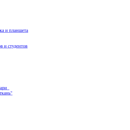
ка и планшета
в и студентов
ндари
ткань"