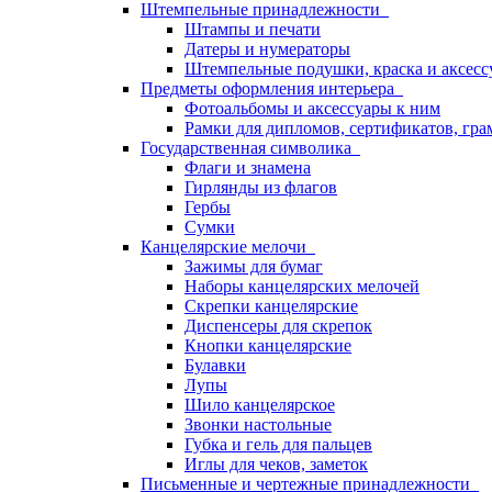
Штемпельные принадлежности
Штампы и печати
Датеры и нумераторы
Штемпельные подушки, краска и аксесс
Предметы оформления интерьера
Фотоальбомы и аксессуары к ним
Рамки для дипломов, сертификатов, гра
Государственная символика
Флаги и знамена
Гирлянды из флагов
Гербы
Сумки
Канцелярские мелочи
Зажимы для бумаг
Наборы канцелярских мелочей
Скрепки канцелярские
Диспенсеры для скрепок
Кнопки канцелярские
Булавки
Лупы
Шило канцелярское
Звонки настольные
Губка и гель для пальцев
Иглы для чеков, заметок
Письменные и чертежные принадлежности