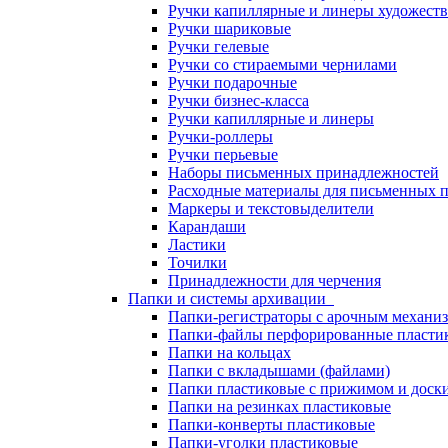
Ручки капиллярные и линеры художест
Ручки шариковые
Ручки гелевые
Ручки со стираемыми чернилами
Ручки подарочные
Ручки бизнес-класса
Ручки капиллярные и линеры
Ручки-роллеры
Ручки перьевые
Наборы письменных принадлежностей
Расходные материалы для письменных 
Маркеры и текстовыделители
Карандаши
Ластики
Точилки
Принадлежности для черчения
Папки и системы архивации
Папки-регистраторы с арочным механи
Папки-файлы перфорированные пласти
Папки на кольцах
Папки с вкладышами (файлами)
Папки пластиковые с прижимом и доск
Папки на резинках пластиковые
Папки-конверты пластиковые
Папки-уголки пластиковые