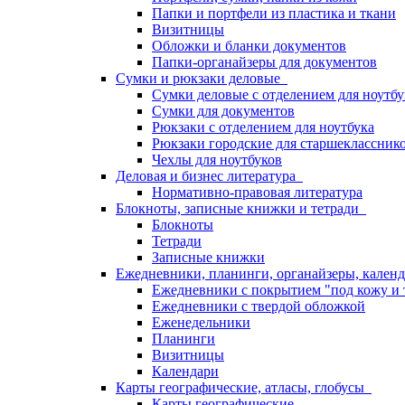
Папки и портфели из пластика и ткани
Визитницы
Обложки и бланки документов
Папки-органайзеры для документов
Сумки и рюкзаки деловые
Сумки деловые с отделением для ноутбу
Сумки для документов
Рюкзаки с отделением для ноутбука
Рюкзаки городские для старшекласснико
Чехлы для ноутбуков
Деловая и бизнес литература
Нормативно-правовая литература
Блокноты, записные книжки и тетради
Блокноты
Тетради
Записные книжки
Ежедневники, планинги, органайзеры, кале
Ежедневники с покрытием "под кожу и 
Ежедневники с твердой обложкой
Еженедельники
Планинги
Визитницы
Календари
Карты географические, атласы, глобусы
Карты географические