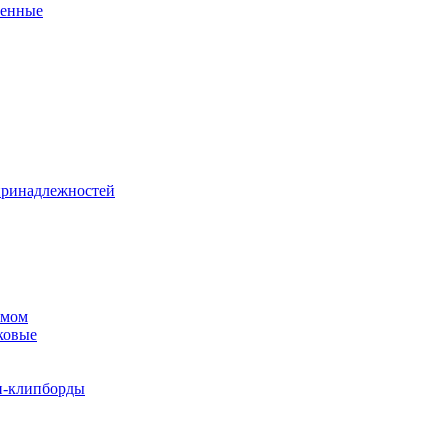
венные
принадлежностей
змом
ковые
и-клипборды