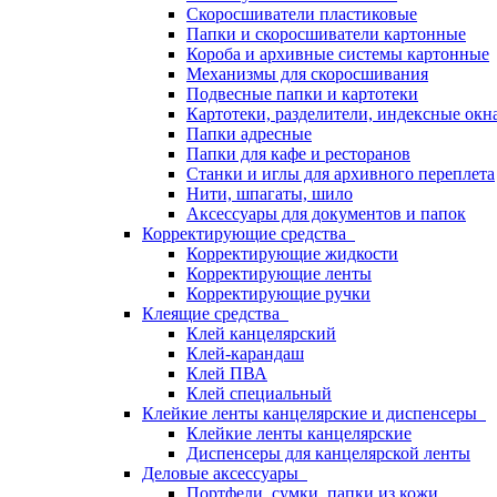
Скоросшиватели пластиковые
Папки и скоросшиватели картонные
Короба и архивные системы картонные
Механизмы для скоросшивания
Подвесные папки и картотеки
Картотеки, разделители, индексные окн
Папки адресные
Папки для кафе и ресторанов
Станки и иглы для архивного переплета
Нити, шпагаты, шило
Аксессуары для документов и папок
Корректирующие средства
Корректирующие жидкости
Корректирующие ленты
Корректирующие ручки
Клеящие средства
Клей канцелярский
Клей-карандаш
Клей ПВА
Клей специальный
Клейкие ленты канцелярские и диспенсеры
Клейкие ленты канцелярские
Диспенсеры для канцелярской ленты
Деловые аксессуары
Портфели, сумки, папки из кожи