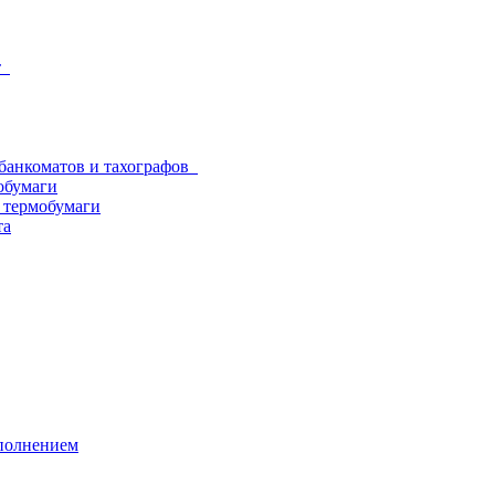
от
 банкоматов и тахографов
обумаги
з термобумаги
та
аполнением