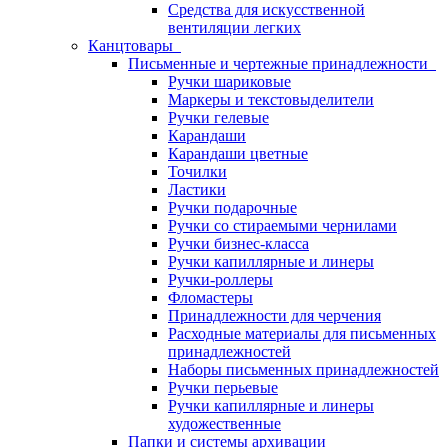
Средства для искусственной
вентиляции легких
Канцтовары
Письменные и чертежные принадлежности
Ручки шариковые
Маркеры и текстовыделители
Ручки гелевые
Карандаши
Карандаши цветные
Точилки
Ластики
Ручки подарочные
Ручки со стираемыми чернилами
Ручки бизнес-класса
Ручки капиллярные и линеры
Ручки-роллеры
Фломастеры
Принадлежности для черчения
Расходные материалы для письменных
принадлежностей
Наборы письменных принадлежностей
Ручки перьевые
Ручки капиллярные и линеры
художественные
Папки и системы архивации