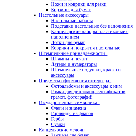
Ножи и коврики для резки
Корзины для бумаг
Настольные аксессуары
Настольные наборы
Подставки настольные без наполнения
Канцелярские наборы пластиковые с
наполнением
Лотки для бумаг
Коврики и покрытия настольные
Штемпельные принадлежности
Штампы и печати
Датеры и нумераторы
Штемпельные подушки, краска и
аксессуары
Предметы оформления интерьера
Фотоальбомы и аксессуары к ним
Рамки для дипломов, сертификатов,
грамот, фотографий
Государственная символика
Флаги и знамена
Гирлянды из флагов
Гербы
Сумки
Канцелярские мелочи
Зажимы для бумаг