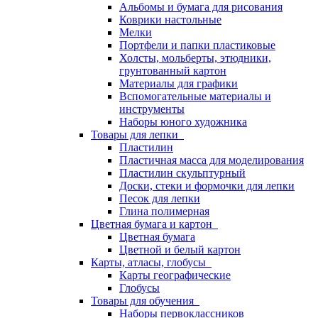
Альбомы и бумага для рисования
Коврики настольные
Мелки
Портфели и папки пластиковые
Холсты, мольберты, этюдники,
грунтованный картон
Материалы для графики
Вспомогательные материалы и
инструменты
Наборы юного художника
Товары для лепки
Пластилин
Пластичная масса для моделирования
Пластилин скульптурный
Доски, стеки и формочки для лепки
Песок для лепки
Глина полимерная
Цветная бумага и картон
Цветная бумага
Цветной и белый картон
Карты, атласы, глобусы
Карты географические
Глобусы
Товары для обучения
Наборы первоклассников