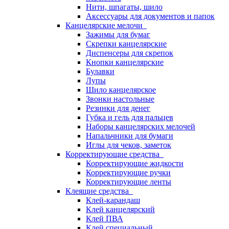
Нити, шпагаты, шило
Аксессуары для документов и папок
Канцелярские мелочи
Зажимы для бумаг
Скрепки канцелярские
Диспенсеры для скрепок
Кнопки канцелярские
Булавки
Лупы
Шило канцелярское
Звонки настольные
Резинки для денег
Губка и гель для пальцев
Наборы канцелярских мелочей
Напальчники для бумаги
Иглы для чеков, заметок
Корректирующие средства
Корректирующие жидкости
Корректирующие ручки
Корректирующие ленты
Клеящие средства
Клей-карандаш
Клей канцелярский
Клей ПВА
Клей специальный