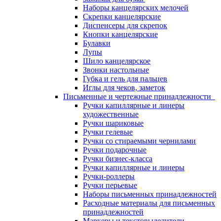
Наборы канцелярских мелочей
Скрепки канцелярские
Диспенсеры для скрепок
Кнопки канцелярские
Булавки
Лупы
Шило канцелярское
Звонки настольные
Губка и гель для пальцев
Иглы для чеков, заметок
Письменные и чертежные принадлежности
Ручки капиллярные и линеры
художественные
Ручки шариковые
Ручки гелевые
Ручки со стираемыми чернилами
Ручки подарочные
Ручки бизнес-класса
Ручки капиллярные и линеры
Ручки-роллеры
Ручки перьевые
Наборы письменных принадлежностей
Расходные материалы для письменных
принадлежностей
Маркеры и текстовыделители