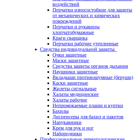
воздействий
Перчатки износостойкие для защиты
от механических и химических
повреждений
Перчатки и рукавицы
хлопчатобумажные
Краги сварщика
Перчатки рабочие утепленные
Средства индивидуальной защиты
Очки защитные
Маски защитные
Средства защиты органов дыхания
Наушники защитные
Вкладыши противошумные (беруши)
Каски защитные
Жилеты сигнальные
Халаты медицинские
Халаты рабочие
Непромокаемые плащи и куртки
Бахилы
Диспенсеры для бахил и пакетов
Нарукавники
Крем для рук и ног
Набородники
Профессиональные дерматологические