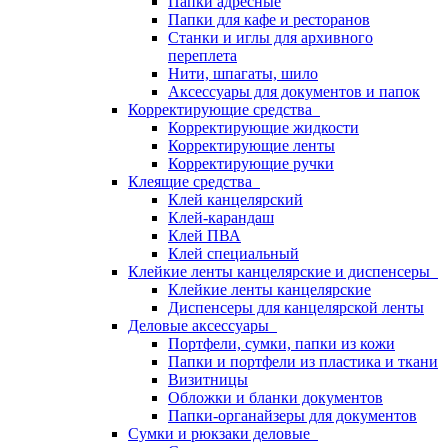
Папки адресные
Папки для кафе и ресторанов
Станки и иглы для архивного
переплета
Нити, шпагаты, шило
Аксессуары для документов и папок
Корректирующие средства
Корректирующие жидкости
Корректирующие ленты
Корректирующие ручки
Клеящие средства
Клей канцелярский
Клей-карандаш
Клей ПВА
Клей специальный
Клейкие ленты канцелярские и диспенсеры
Клейкие ленты канцелярские
Диспенсеры для канцелярской ленты
Деловые аксессуары
Портфели, сумки, папки из кожи
Папки и портфели из пластика и ткани
Визитницы
Обложки и бланки документов
Папки-органайзеры для документов
Сумки и рюкзаки деловые