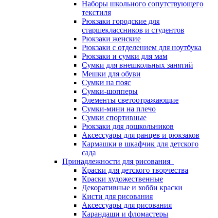
Наборы школьного сопутствующего
текстиля
Рюкзаки городские для
старшеклассников и студентов
Рюкзаки женские
Рюкзаки с отделением для ноутбука
Рюкзаки и сумки для мам
Сумки для внешкольных занятий
Мешки для обуви
Сумки на пояс
Сумки-шопперы
Элементы светоотражающие
Сумки-мини на плечо
Сумки спортивные
Рюкзаки для дошкольников
Аксессуары для ранцев и рюкзаков
Кармашки в шкафчик для детского
сада
Принадлежности для рисования
Краски для детского творчества
Краски художественные
Декоративные и хобби краски
Кисти для рисования
Аксессуары для рисования
Карандаши и фломастеры