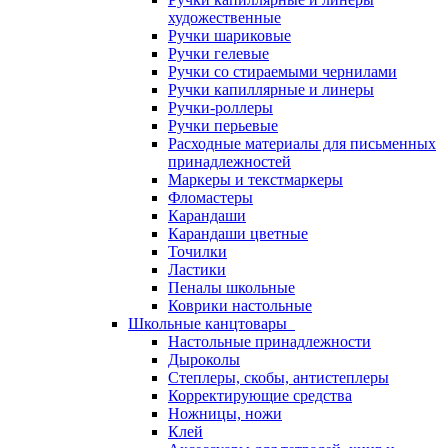
художественные
Ручки шариковые
Ручки гелевые
Ручки со стираемыми чернилами
Ручки капиллярные и линеры
Ручки-роллеры
Ручки перьевые
Расходные материалы для письменных
принадлежностей
Маркеры и текстмаркеры
Фломастеры
Карандаши
Карандаши цветные
Точилки
Ластики
Пеналы школьные
Коврики настольные
Школьные канцтовары
Настольные принадлежности
Дыроколы
Степлеры, скобы, антистеплеры
Корректирующие средства
Ножницы, ножи
Клей