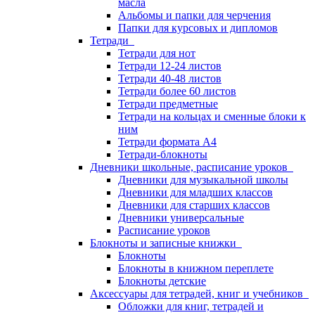
масла
Альбомы и папки для черчения
Папки для курсовых и дипломов
Тетради
Тетради для нот
Тетради 12-24 листов
Тетради 40-48 листов
Тетради более 60 листов
Тетради предметные
Тетради на кольцах и сменные блоки к
ним
Тетради формата А4
Тетради-блокноты
Дневники школьные, расписание уроков
Дневники для музыкальной школы
Дневники для младших классов
Дневники для старших классов
Дневники универсальные
Расписание уроков
Блокноты и записные книжки
Блокноты
Блокноты в книжном переплете
Блокноты детские
Аксессуары для тетрадей, книг и учебников
Обложки для книг, тетрадей и