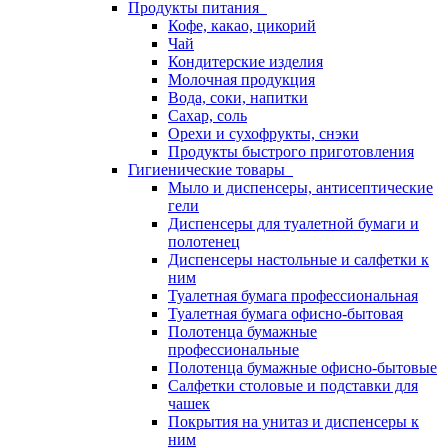
Продукты питания
Кофе, какао, цикорий
Чай
Кондитерские изделия
Молочная продукция
Вода, соки, напитки
Сахар, соль
Орехи и сухофрукты, снэки
Продукты быстрого приготовления
Гигиенические товары
Мыло и диспенсеры, антисептические
гели
Диспенсеры для туалетной бумаги и
полотенец
Диспенсеры настольные и салфетки к
ним
Туалетная бумага профессиональная
Туалетная бумага офисно-бытовая
Полотенца бумажные
профессиональные
Полотенца бумажные офисно-бытовые
Салфетки столовые и подставки для
чашек
Покрытия на унитаз и диспенсеры к
ним