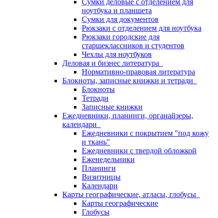
Сумки деловые с отделением для
ноутбука и планшета
Сумки для документов
Рюкзаки с отделением для ноутбука
Рюкзаки городские для
старшеклассников и студентов
Чехлы для ноутбуков
Деловая и бизнес литература
Нормативно-правовая литература
Блокноты, записные книжки и тетради
Блокноты
Тетради
Записные книжки
Ежедневники, планинги, органайзеры,
календари
Ежедневники с покрытием "под кожу
и ткань"
Ежедневники с твердой обложкой
Еженедельники
Планинги
Визитницы
Календари
Карты географические, атласы, глобусы
Карты географические
Глобусы