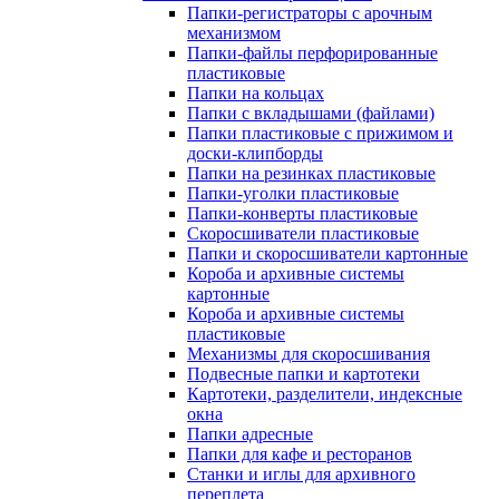
Папки-регистраторы с арочным
механизмом
Папки-файлы перфорированные
пластиковые
Папки на кольцах
Папки с вкладышами (файлами)
Папки пластиковые с прижимом и
доски-клипборды
Папки на резинках пластиковые
Папки-уголки пластиковые
Папки-конверты пластиковые
Скоросшиватели пластиковые
Папки и скоросшиватели картонные
Короба и архивные системы
картонные
Короба и архивные системы
пластиковые
Механизмы для скоросшивания
Подвесные папки и картотеки
Картотеки, разделители, индексные
окна
Папки адресные
Папки для кафе и ресторанов
Станки и иглы для архивного
переплета