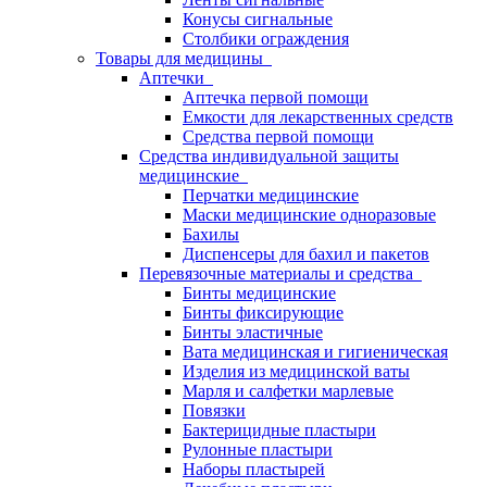
Конусы сигнальные
Столбики ограждения
Товары для медицины
Аптечки
Аптечка первой помощи
Емкости для лекарственных средств
Средства первой помощи
Средства индивидуальной защиты
медицинские
Перчатки медицинские
Маски медицинские одноразовые
Бахилы
Диспенсеры для бахил и пакетов
Перевязочные материалы и средства
Бинты медицинские
Бинты фиксирующие
Бинты эластичные
Вата медицинская и гигиеническая
Изделия из медицинской ваты
Марля и салфетки марлевые
Повязки
Бактерицидные пластыри
Рулонные пластыри
Наборы пластырей