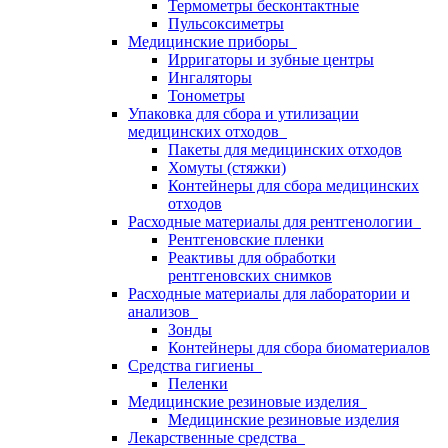
Термометры бесконтактные
Пульсоксиметры
Медицинские приборы
Ирригаторы и зубные центры
Ингаляторы
Тонометры
Упаковка для сбора и утилизации
медицинских отходов
Пакеты для медицинских отходов
Хомуты (стяжки)
Контейнеры для сбора медицинских
отходов
Расходные материалы для рентгенологии
Рентгеновские пленки
Реактивы для обработки
рентгеновских снимков
Расходные материалы для лаборатории и
анализов
Зонды
Контейнеры для сбора биоматериалов
Средства гигиены
Пеленки
Медицинские резиновые изделия
Медицинские резиновые изделия
Лекарственные средства