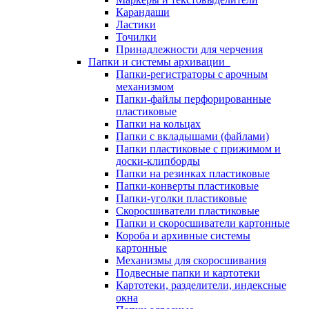
Карандаши
Ластики
Точилки
Принадлежности для черчения
Папки и системы архивации
Папки-регистраторы с арочным
механизмом
Папки-файлы перфорированные
пластиковые
Папки на кольцах
Папки с вкладышами (файлами)
Папки пластиковые с прижимом и
доски-клипборды
Папки на резинках пластиковые
Папки-конверты пластиковые
Папки-уголки пластиковые
Скоросшиватели пластиковые
Папки и скоросшиватели картонные
Короба и архивные системы
картонные
Механизмы для скоросшивания
Подвесные папки и картотеки
Картотеки, разделители, индексные
окна