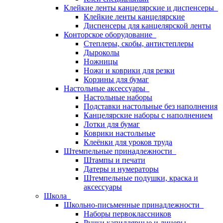
Клейкие ленты канцелярские и диспенсеры
Клейкие ленты канцелярские
Диспенсеры для канцелярской ленты
Конторское оборудование
Степлеры, скобы, антистеплеры
Дыроколы
Ножницы
Ножи и коврики для резки
Корзины для бумаг
Настольные аксессуары
Настольные наборы
Подставки настольные без наполнения
Канцелярские наборы с наполнением
Лотки для бумаг
Коврики настольные
Клеёнки для уроков труда
Штемпельные принадлежности
Штампы и печати
Датеры и нумераторы
Штемпельные подушки, краска и
аксессуары
Школа
Школьно-письменные принадлежности
Наборы первоклассников
Ручки капиллярные и линеры