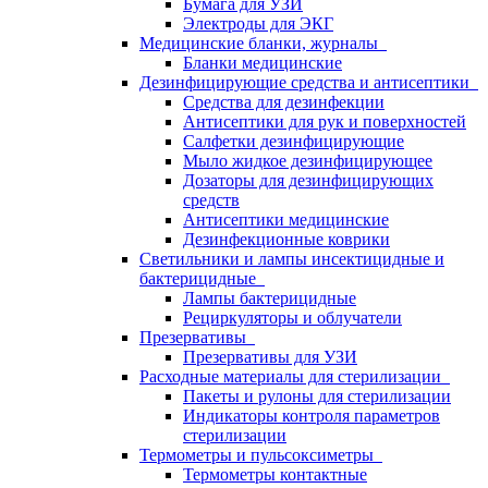
Бумага для УЗИ
Электроды для ЭКГ
Медицинские бланки, журналы
Бланки медицинские
Дезинфицирующие средства и антисептики
Средства для дезинфекции
Антисептики для рук и поверхностей
Салфетки дезинфицирующие
Мыло жидкое дезинфицирующее
Дозаторы для дезинфицирующих
средств
Антисептики медицинские
Дезинфекционные коврики
Светильники и лампы инсектицидные и
бактерицидные
Лампы бактерицидные
Рециркуляторы и облучатели
Презервативы
Презервативы для УЗИ
Расходные материалы для стерилизации
Пакеты и рулоны для стерилизации
Индикаторы контроля параметров
стерилизации
Термометры и пульсоксиметры
Термометры контактные