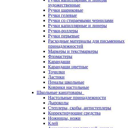
художественные
Ручки шариковые
Ручки гелевые
Ручки со стираемыми чернилами
Ручки капиллярные и линеры
Ручки-роллеры
Ручки перьевые
Расходные материалы для письменных
принадлежностей
Маркеры и текстмаркеры
Фломастеры
Карандаши
Карандаши цветные
Точилки
Ластики
Пеналы школьные
Коврики настольные
Школьные канцтовары
Настольные принадлежности
Дыроколы
Степлеры, скобы, антистеплеры
Корректирующие средства
Ножницы, ножи
Клей