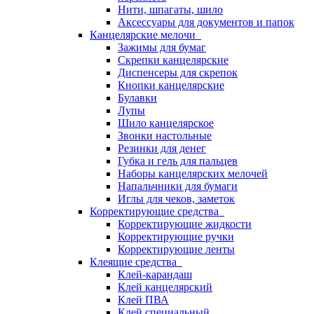
Нити, шпагаты, шило
Аксессуары для документов и папок
Канцелярские мелочи
Зажимы для бумаг
Скрепки канцелярские
Диспенсеры для скрепок
Кнопки канцелярские
Булавки
Лупы
Шило канцелярское
Звонки настольные
Резинки для денег
Губка и гель для пальцев
Наборы канцелярских мелочей
Напальчники для бумаги
Иглы для чеков, заметок
Корректирующие средства
Корректирующие жидкости
Корректирующие ручки
Корректирующие ленты
Клеящие средства
Клей-карандаш
Клей канцелярский
Клей ПВА
Клей специальный