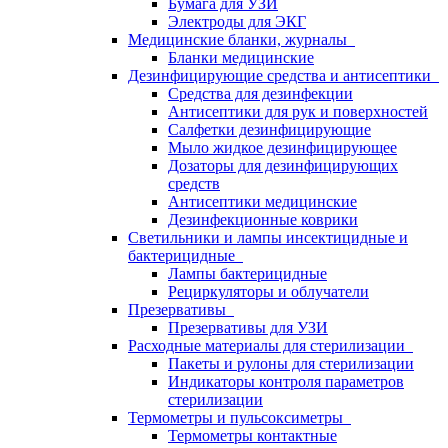
Бумага для УЗИ
Электроды для ЭКГ
Медицинские бланки, журналы
Бланки медицинские
Дезинфицирующие средства и антисептики
Средства для дезинфекции
Антисептики для рук и поверхностей
Салфетки дезинфицирующие
Мыло жидкое дезинфицирующее
Дозаторы для дезинфицирующих
средств
Антисептики медицинские
Дезинфекционные коврики
Светильники и лампы инсектицидные и
бактерицидные
Лампы бактерицидные
Рециркуляторы и облучатели
Презервативы
Презервативы для УЗИ
Расходные материалы для стерилизации
Пакеты и рулоны для стерилизации
Индикаторы контроля параметров
стерилизации
Термометры и пульсоксиметры
Термометры контактные