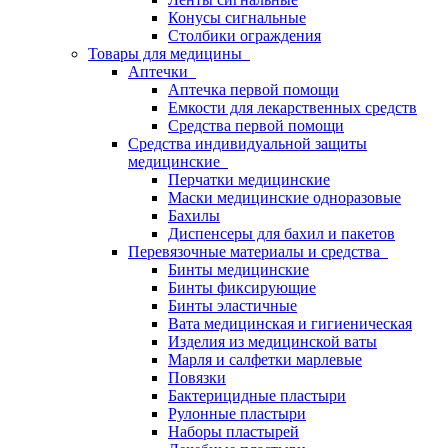
Конусы сигнальные
Столбики ограждения
Товары для медицины
Аптечки
Аптечка первой помощи
Емкости для лекарственных средств
Средства первой помощи
Средства индивидуальной защиты
медицинские
Перчатки медицинские
Маски медицинские одноразовые
Бахилы
Диспенсеры для бахил и пакетов
Перевязочные материалы и средства
Бинты медицинские
Бинты фиксирующие
Бинты эластичные
Вата медицинская и гигиеническая
Изделия из медицинской ваты
Марля и салфетки марлевые
Повязки
Бактерицидные пластыри
Рулонные пластыри
Наборы пластырей