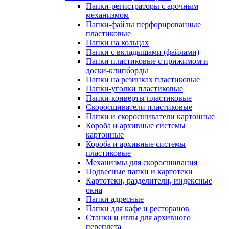
Папки-регистраторы с арочным
механизмом
Папки-файлы перфорированные
пластиковые
Папки на кольцах
Папки с вкладышами (файлами)
Папки пластиковые с прижимом и
доски-клипборды
Папки на резинках пластиковые
Папки-уголки пластиковые
Папки-конверты пластиковые
Скоросшиватели пластиковые
Папки и скоросшиватели картонные
Короба и архивные системы
картонные
Короба и архивные системы
пластиковые
Механизмы для скоросшивания
Подвесные папки и картотеки
Картотеки, разделители, индексные
окна
Папки адресные
Папки для кафе и ресторанов
Станки и иглы для архивного
переплета