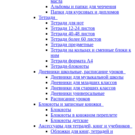
масла
Альбомы и папки для черчения
Папки для курсовых и дипломов
Тетради
Тетради для нот
Тетради 12-24 листов
Тетради 40-48 листов
Тетради более 60 листов
Тетради предметные
Тетради на кольцах и сменные блоки к
ним
Тетради формата А4
Тетради-блокноты
Дневники школьные, расписание уроков
Дневники для музыкальной школы
Дневники для младших классов
Дневники для старших классов
Дневники универсальные
Расписание уроков
Блокноты и записные книжки
Блокноты
Блокноты в книжном переплете
Блокноты детские
Аксессуары для тетрадей, книг и учебников
Обложки для книг, тетрадей и