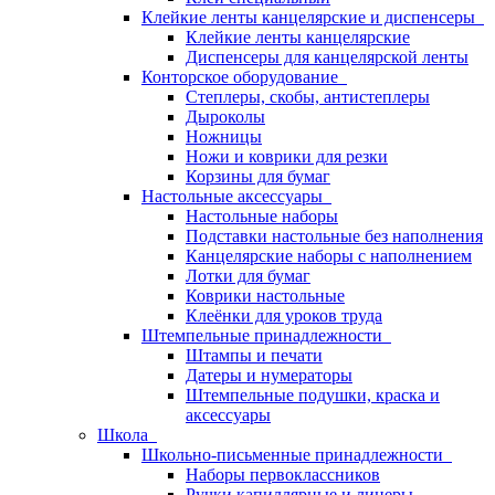
Клейкие ленты канцелярские и диспенсеры
Клейкие ленты канцелярские
Диспенсеры для канцелярской ленты
Конторское оборудование
Степлеры, скобы, антистеплеры
Дыроколы
Ножницы
Ножи и коврики для резки
Корзины для бумаг
Настольные аксессуары
Настольные наборы
Подставки настольные без наполнения
Канцелярские наборы с наполнением
Лотки для бумаг
Коврики настольные
Клеёнки для уроков труда
Штемпельные принадлежности
Штампы и печати
Датеры и нумераторы
Штемпельные подушки, краска и
аксессуары
Школа
Школьно-письменные принадлежности
Наборы первоклассников
Ручки капиллярные и линеры