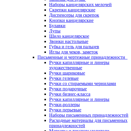
Наборы канцелярских мелочей
Скрепки канцелярские
Диспенсеры для скрепок
Кнопки канцелярские
Булавки
Лупы
Шило канцелярское
Звонки настольные
Губка и гель для пальцев
Иглы для чеков, заметок
Письменные и чертежные принадлежности
Ручки капиллярные и линеры
художественные
Ручки шариковые
Ручки гелевые
Ручки со стираемыми чернилами
Ручки подарочные
Ручки бизнес-класса
Ручки капиллярные и линеры
Ручки-роллеры
Ручки перьевые
Наборы письменных принадлежностей
Расходные материалы для письменных
принадлежностей
Маркеры и текстовыделители