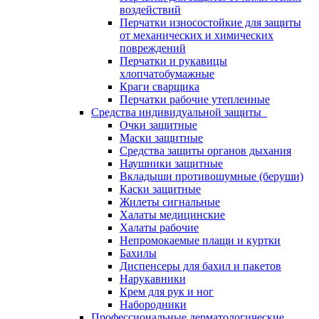
воздействий
Перчатки износостойкие для защиты
от механических и химических
повреждений
Перчатки и рукавицы
хлопчатобумажные
Краги сварщика
Перчатки рабочие утепленные
Средства индивидуальной защиты
Очки защитные
Маски защитные
Средства защиты органов дыхания
Наушники защитные
Вкладыши противошумные (беруши)
Каски защитные
Жилеты сигнальные
Халаты медицинские
Халаты рабочие
Непромокаемые плащи и куртки
Бахилы
Диспенсеры для бахил и пакетов
Нарукавники
Крем для рук и ног
Набородники
Профессиональные дерматологические