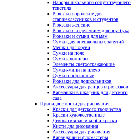
Наборы школьного сопутствующего
текстиля
Рюкзаки городские для
старшеклассников и студентов
Рюкзаки женские
Рюкзаки с отделением для ноутбука
Рюкзаки и сумки для мам
Сумки для внешкольных занятий
Мешки для обуви
Сумки на пояс
Сумки-шопперы
Элементы светоотражающие
Сумки-мини на плечо
Сумки спортивные
Рюкзаки для дошкольников
Аксессуары для ранцев и рюкзаков
Кармашки в шкафчик для детского
сада
Принадлежности для рисования
Краски для детского творчества
Краски художественные
Декоративные и хобби краски
Кисти для рисования
Аксессуары для рисования
Карандаши и фломастеры