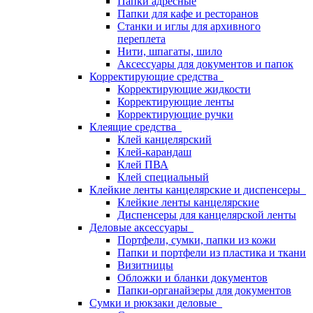
Папки адресные
Папки для кафе и ресторанов
Станки и иглы для архивного
переплета
Нити, шпагаты, шило
Аксессуары для документов и папок
Корректирующие средства
Корректирующие жидкости
Корректирующие ленты
Корректирующие ручки
Клеящие средства
Клей канцелярский
Клей-карандаш
Клей ПВА
Клей специальный
Клейкие ленты канцелярские и диспенсеры
Клейкие ленты канцелярские
Диспенсеры для канцелярской ленты
Деловые аксессуары
Портфели, сумки, папки из кожи
Папки и портфели из пластика и ткани
Визитницы
Обложки и бланки документов
Папки-органайзеры для документов
Сумки и рюкзаки деловые