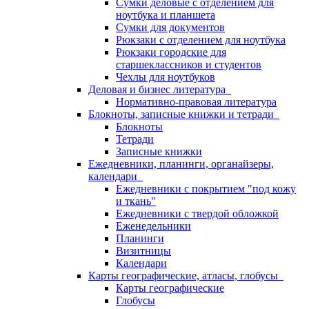
Сумки деловые с отделением для
ноутбука и планшета
Сумки для документов
Рюкзаки с отделением для ноутбука
Рюкзаки городские для
старшеклассников и студентов
Чехлы для ноутбуков
Деловая и бизнес литература
Нормативно-правовая литература
Блокноты, записные книжки и тетради
Блокноты
Тетради
Записные книжки
Ежедневники, планинги, органайзеры,
календари
Ежедневники с покрытием "под кожу
и ткань"
Ежедневники с твердой обложкой
Еженедельники
Планинги
Визитницы
Календари
Карты географические, атласы, глобусы
Карты географические
Глобусы