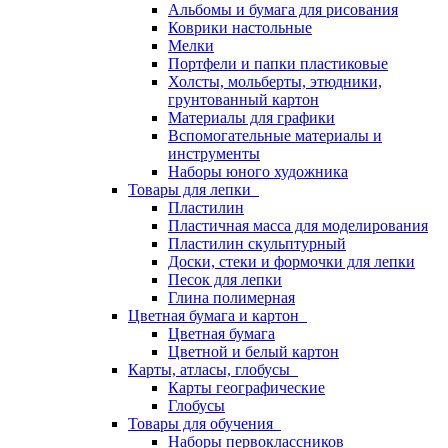
Альбомы и бумага для рисования
Коврики настольные
Мелки
Портфели и папки пластиковые
Холсты, мольберты, этюдники,
грунтованный картон
Материалы для графики
Вспомогательные материалы и
инструменты
Наборы юного художника
Товары для лепки
Пластилин
Пластичная масса для моделирования
Пластилин скульптурный
Доски, стеки и формочки для лепки
Песок для лепки
Глина полимерная
Цветная бумага и картон
Цветная бумага
Цветной и белый картон
Карты, атласы, глобусы
Карты географические
Глобусы
Товары для обучения
Наборы первоклассников