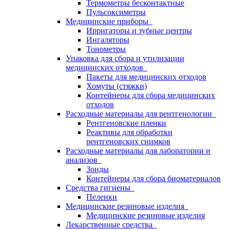
Термометры бесконтактные
Пульсоксиметры
Медицинские приборы
Ирригаторы и зубные центры
Ингаляторы
Тонометры
Упаковка для сбора и утилизации
медицинских отходов
Пакеты для медицинских отходов
Хомуты (стяжки)
Контейнеры для сбора медицинских
отходов
Расходные материалы для рентгенологии
Рентгеновские пленки
Реактивы для обработки
рентгеновских снимков
Расходные материалы для лаборатории и
анализов
Зонды
Контейнеры для сбора биоматериалов
Средства гигиены
Пеленки
Медицинские резиновые изделия
Медицинские резиновые изделия
Лекарственные средства