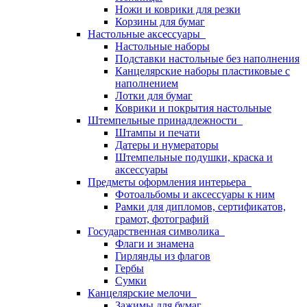
Ножи и коврики для резки
Корзины для бумаг
Настольные аксессуары
Настольные наборы
Подставки настольные без наполнения
Канцелярские наборы пластиковые с
наполнением
Лотки для бумаг
Коврики и покрытия настольные
Штемпельные принадлежности
Штампы и печати
Датеры и нумераторы
Штемпельные подушки, краска и
аксессуары
Предметы оформления интерьера
Фотоальбомы и аксессуары к ним
Рамки для дипломов, сертификатов,
грамот, фотографий
Государственная символика
Флаги и знамена
Гирлянды из флагов
Гербы
Сумки
Канцелярские мелочи
Зажимы для бумаг