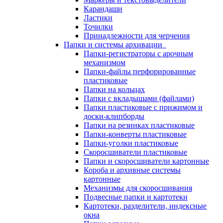
Карандаши
Ластики
Точилки
Принадлежности для черчения
Папки и системы архивации
Папки-регистраторы с арочным
механизмом
Папки-файлы перфорированные
пластиковые
Папки на кольцах
Папки с вкладышами (файлами)
Папки пластиковые с прижимом и
доски-клипборды
Папки на резинках пластиковые
Папки-конверты пластиковые
Папки-уголки пластиковые
Скоросшиватели пластиковые
Папки и скоросшиватели картонные
Короба и архивные системы
картонные
Механизмы для скоросшивания
Подвесные папки и картотеки
Картотеки, разделители, индексные
окна