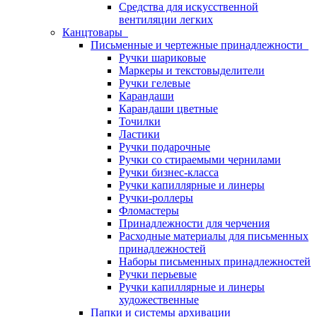
Средства для искусственной
вентиляции легких
Канцтовары
Письменные и чертежные принадлежности
Ручки шариковые
Маркеры и текстовыделители
Ручки гелевые
Карандаши
Карандаши цветные
Точилки
Ластики
Ручки подарочные
Ручки со стираемыми чернилами
Ручки бизнес-класса
Ручки капиллярные и линеры
Ручки-роллеры
Фломастеры
Принадлежности для черчения
Расходные материалы для письменных
принадлежностей
Наборы письменных принадлежностей
Ручки перьевые
Ручки капиллярные и линеры
художественные
Папки и системы архивации