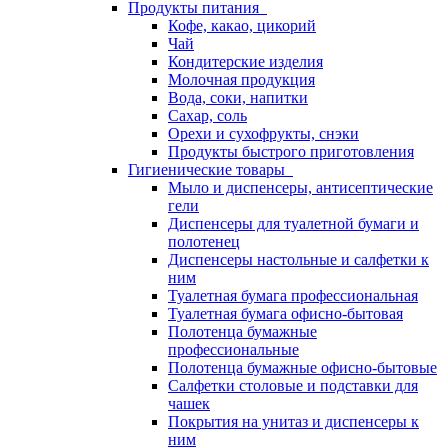
Продукты питания
Кофе, какао, цикорий
Чай
Кондитерские изделия
Молочная продукция
Вода, соки, напитки
Сахар, соль
Орехи и сухофрукты, снэки
Продукты быстрого приготовления
Гигиенические товары
Мыло и диспенсеры, антисептические
гели
Диспенсеры для туалетной бумаги и
полотенец
Диспенсеры настольные и салфетки к
ним
Туалетная бумага профессиональная
Туалетная бумага офисно-бытовая
Полотенца бумажные
профессиональные
Полотенца бумажные офисно-бытовые
Салфетки столовые и подставки для
чашек
Покрытия на унитаз и диспенсеры к
ним