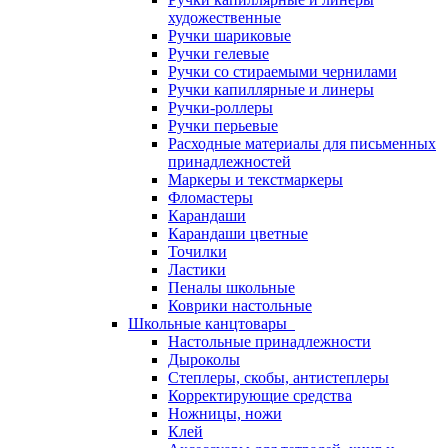
художественные
Ручки шариковые
Ручки гелевые
Ручки со стираемыми чернилами
Ручки капиллярные и линеры
Ручки-роллеры
Ручки перьевые
Расходные материалы для письменных
принадлежностей
Маркеры и текстмаркеры
Фломастеры
Карандаши
Карандаши цветные
Точилки
Ластики
Пеналы школьные
Коврики настольные
Школьные канцтовары
Настольные принадлежности
Дыроколы
Степлеры, скобы, антистеплеры
Корректирующие средства
Ножницы, ножи
Клей