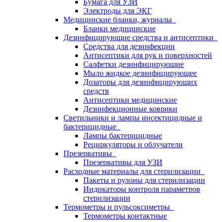
Бумага для УЗИ
Электроды для ЭКГ
Медицинские бланки, журналы
Бланки медицинские
Дезинфицирующие средства и антисептики
Средства для дезинфекции
Антисептики для рук и поверхностей
Салфетки дезинфицирующие
Мыло жидкое дезинфицирующее
Дозаторы для дезинфицирующих
средств
Антисептики медицинские
Дезинфекционные коврики
Светильники и лампы инсектицидные и
бактерицидные
Лампы бактерицидные
Рециркуляторы и облучатели
Презервативы
Презервативы для УЗИ
Расходные материалы для стерилизации
Пакеты и рулоны для стерилизации
Индикаторы контроля параметров
стерилизации
Термометры и пульсоксиметры
Термометры контактные