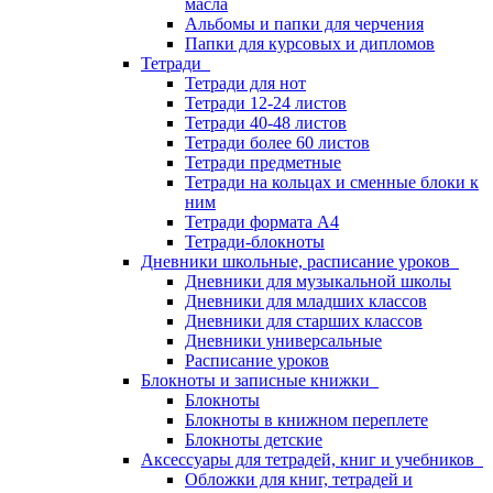
масла
Альбомы и папки для черчения
Папки для курсовых и дипломов
Тетради
Тетради для нот
Тетради 12-24 листов
Тетради 40-48 листов
Тетради более 60 листов
Тетради предметные
Тетради на кольцах и сменные блоки к
ним
Тетради формата А4
Тетради-блокноты
Дневники школьные, расписание уроков
Дневники для музыкальной школы
Дневники для младших классов
Дневники для старших классов
Дневники универсальные
Расписание уроков
Блокноты и записные книжки
Блокноты
Блокноты в книжном переплете
Блокноты детские
Аксессуары для тетрадей, книг и учебников
Обложки для книг, тетрадей и