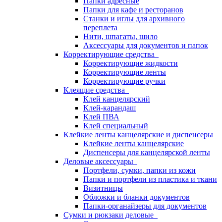
Папки адресные
Папки для кафе и ресторанов
Станки и иглы для архивного
переплета
Нити, шпагаты, шило
Аксессуары для документов и папок
Корректирующие средства
Корректирующие жидкости
Корректирующие ленты
Корректирующие ручки
Клеящие средства
Клей канцелярский
Клей-карандаш
Клей ПВА
Клей специальный
Клейкие ленты канцелярские и диспенсеры
Клейкие ленты канцелярские
Диспенсеры для канцелярской ленты
Деловые аксессуары
Портфели, сумки, папки из кожи
Папки и портфели из пластика и ткани
Визитницы
Обложки и бланки документов
Папки-органайзеры для документов
Сумки и рюкзаки деловые