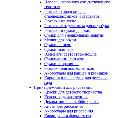
Наборы школьного сопутствующего
текстиля
Рюкзаки городские для
старшеклассников и студентов
Рюкзаки женские
Рюкзаки с отделением для ноутбука
Рюкзаки и сумки для мам
Сумки для внешкольных занятий
Мешки для обуви
Сумки на пояс
Сумки-шопперы
Элементы светоотражающие
Сумки-мини на плечо
Сумки спортивные
Рюкзаки для дошкольников
Аксессуары для ранцев и рюкзаков
Кармашки в шкафчик для детского
сада
Принадлежности для рисования
Краски для детского творчества
Краски художественные
Декоративные и хобби краски
Кисти для рисования
Аксессуары для рисования
Карандаши и фломастеры