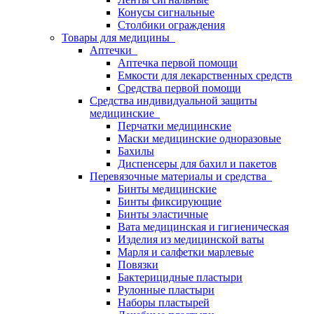
Конусы сигнальные
Столбики ограждения
Товары для медицины
Аптечки
Аптечка первой помощи
Емкости для лекарственных средств
Средства первой помощи
Средства индивидуальной защиты
медицинские
Перчатки медицинские
Маски медицинские одноразовые
Бахилы
Диспенсеры для бахил и пакетов
Перевязочные материалы и средства
Бинты медицинские
Бинты фиксирующие
Бинты эластичные
Вата медицинская и гигиеническая
Изделия из медицинской ваты
Марля и салфетки марлевые
Повязки
Бактерицидные пластыри
Рулонные пластыри
Наборы пластырей