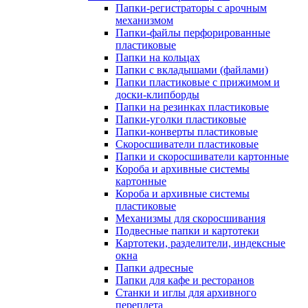
Папки-регистраторы с арочным
механизмом
Папки-файлы перфорированные
пластиковые
Папки на кольцах
Папки с вкладышами (файлами)
Папки пластиковые с прижимом и
доски-клипборды
Папки на резинках пластиковые
Папки-уголки пластиковые
Папки-конверты пластиковые
Скоросшиватели пластиковые
Папки и скоросшиватели картонные
Короба и архивные системы
картонные
Короба и архивные системы
пластиковые
Механизмы для скоросшивания
Подвесные папки и картотеки
Картотеки, разделители, индексные
окна
Папки адресные
Папки для кафе и ресторанов
Станки и иглы для архивного
переплета