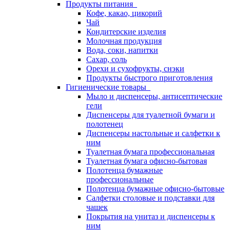
Продукты питания
Кофе, какао, цикорий
Чай
Кондитерские изделия
Молочная продукция
Вода, соки, напитки
Сахар, соль
Орехи и сухофрукты, снэки
Продукты быстрого приготовления
Гигиенические товары
Мыло и диспенсеры, антисептические
гели
Диспенсеры для туалетной бумаги и
полотенец
Диспенсеры настольные и салфетки к
ним
Туалетная бумага профессиональная
Туалетная бумага офисно-бытовая
Полотенца бумажные
профессиональные
Полотенца бумажные офисно-бытовые
Салфетки столовые и подставки для
чашек
Покрытия на унитаз и диспенсеры к
ним