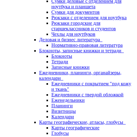
Сумки деловые с отделением для
ноутбука и планшета
Сумки для документов
Рюкзаки с отделением для ноутбука
Рюкзаки городские для
старшеклассников и студентов
Чехлы для ноутбуков
Деловая и бизнес литература
Нормативно-правовая литература
Блокноты, записные книжки и тетради
Блокноты
Тетради
Записные книжки
Ежедневники, планинги, органайзеры,
календари
Ежедневники с покрытием "под кожу
и ткань"
Ежедневники с твердой обложкой
Еженедельники
Планинги
Визитницы
Календари
Карты географические, атласы, глобусы
Карты географические
Глобусы