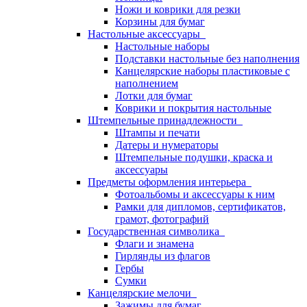
Ножи и коврики для резки
Корзины для бумаг
Настольные аксессуары
Настольные наборы
Подставки настольные без наполнения
Канцелярские наборы пластиковые с
наполнением
Лотки для бумаг
Коврики и покрытия настольные
Штемпельные принадлежности
Штампы и печати
Датеры и нумераторы
Штемпельные подушки, краска и
аксессуары
Предметы оформления интерьера
Фотоальбомы и аксессуары к ним
Рамки для дипломов, сертификатов,
грамот, фотографий
Государственная символика
Флаги и знамена
Гирлянды из флагов
Гербы
Сумки
Канцелярские мелочи
Зажимы для бумаг