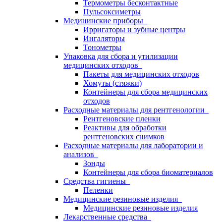
Термометры бесконтактные
Пульсоксиметры
Медицинские приборы
Ирригаторы и зубные центры
Ингаляторы
Тонометры
Упаковка для сбора и утилизации
медицинских отходов
Пакеты для медицинских отходов
Хомуты (стяжки)
Контейнеры для сбора медицинских
отходов
Расходные материалы для рентгенологии
Рентгеновские пленки
Реактивы для обработки
рентгеновских снимков
Расходные материалы для лаборатории и
анализов
Зонды
Контейнеры для сбора биоматериалов
Средства гигиены
Пеленки
Медицинские резиновые изделия
Медицинские резиновые изделия
Лекарственные средства