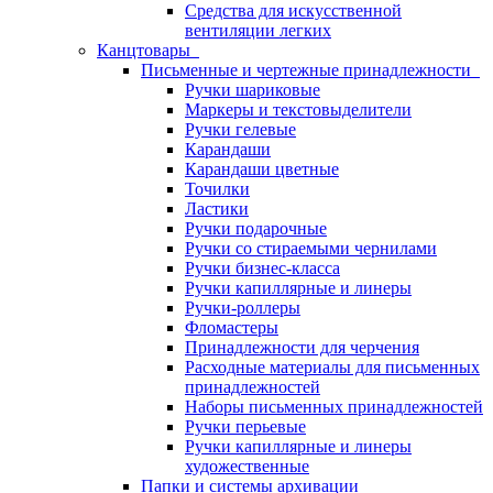
Средства для искусственной
вентиляции легких
Канцтовары
Письменные и чертежные принадлежности
Ручки шариковые
Маркеры и текстовыделители
Ручки гелевые
Карандаши
Карандаши цветные
Точилки
Ластики
Ручки подарочные
Ручки со стираемыми чернилами
Ручки бизнес-класса
Ручки капиллярные и линеры
Ручки-роллеры
Фломастеры
Принадлежности для черчения
Расходные материалы для письменных
принадлежностей
Наборы письменных принадлежностей
Ручки перьевые
Ручки капиллярные и линеры
художественные
Папки и системы архивации