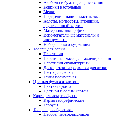
Альбомы и бумага для рисования
Коврики настольные
Мелки
Портфели и папки пластиковые
Холсты, мольберты, этюдники,
грунтованный картон
Материалы для графики
Вспомогательные материалы и
инструменты
Наборы юного художника
Товары для лепки
Пластилин
Пластичная масса для моделирования
Пластилин скульптурный
Доски, стеки и формочки для лепки
Песок для лепки
Глина полимерная
Цветная бумага и картон
Цветная бумага
Цветной и белый картон
Карты, атласы, глобусы
Карты географические
Глобусы
Товары для обучения
Наборы первоклассников