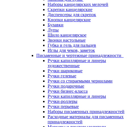
Наборы канцелярских мелочей
Скрепки канцелярские
Диспенсеры для скрепок
Кнопки канцелярские
Булавки
Лупы
Шило канцелярское
Звонки настольные
Губка и гель для пальцев
Иглы для чеков, заметок
Письменные и чертежные принадлежности
Ручки капиллярные и линеры
художественные
Ручки шариковые
Ручки гелевые
Ручки со стираемыми чернилами
Ручки подарочные
Ручки бизнес-класса
Ручки капиллярные и линеры
Ручки-роллеры
Ручки перьевые
Наборы письменных принадлежностей
Расходные материалы для письменных
принадлежностей
Маркеры и текстовыделители