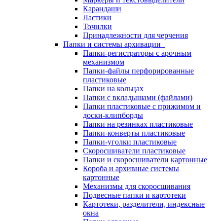
Карандаши
Ластики
Точилки
Принадлежности для черчения
Папки и системы архивации
Папки-регистраторы с арочным
механизмом
Папки-файлы перфорированные
пластиковые
Папки на кольцах
Папки с вкладышами (файлами)
Папки пластиковые с прижимом и
доски-клипборды
Папки на резинках пластиковые
Папки-конверты пластиковые
Папки-уголки пластиковые
Скоросшиватели пластиковые
Папки и скоросшиватели картонные
Короба и архивные системы
картонные
Механизмы для скоросшивания
Подвесные папки и картотеки
Картотеки, разделители, индексные
окна