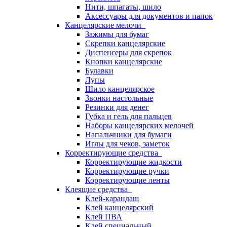
Нити, шпагаты, шило
Аксессуары для документов и папок
Канцелярские мелочи
Зажимы для бумаг
Скрепки канцелярские
Диспенсеры для скрепок
Кнопки канцелярские
Булавки
Лупы
Шило канцелярское
Звонки настольные
Резинки для денег
Губка и гель для пальцев
Наборы канцелярских мелочей
Напальчники для бумаги
Иглы для чеков, заметок
Корректирующие средства
Корректирующие жидкости
Корректирующие ручки
Корректирующие ленты
Клеящие средства
Клей-карандаш
Клей канцелярский
Клей ПВА
Клей специальный