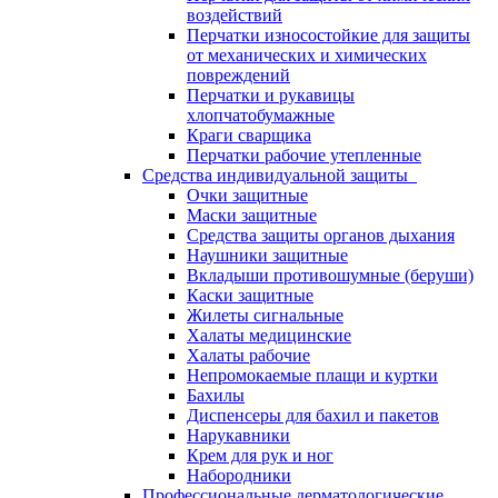
воздействий
Перчатки износостойкие для защиты
от механических и химических
повреждений
Перчатки и рукавицы
хлопчатобумажные
Краги сварщика
Перчатки рабочие утепленные
Средства индивидуальной защиты
Очки защитные
Маски защитные
Средства защиты органов дыхания
Наушники защитные
Вкладыши противошумные (беруши)
Каски защитные
Жилеты сигнальные
Халаты медицинские
Халаты рабочие
Непромокаемые плащи и куртки
Бахилы
Диспенсеры для бахил и пакетов
Нарукавники
Крем для рук и ног
Набородники
Профессиональные дерматологические