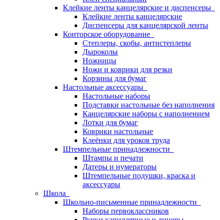
Клейкие ленты канцелярские и диспенсеры
Клейкие ленты канцелярские
Диспенсеры для канцелярской ленты
Конторское оборудование
Степлеры, скобы, антистеплеры
Дыроколы
Ножницы
Ножи и коврики для резки
Корзины для бумаг
Настольные аксессуары
Настольные наборы
Подставки настольные без наполнения
Канцелярские наборы с наполнением
Лотки для бумаг
Коврики настольные
Клеёнки для уроков труда
Штемпельные принадлежности
Штампы и печати
Датеры и нумераторы
Штемпельные подушки, краска и
аксессуары
Школа
Школьно-письменные принадлежности
Наборы первоклассников
Ручки капиллярные и линеры