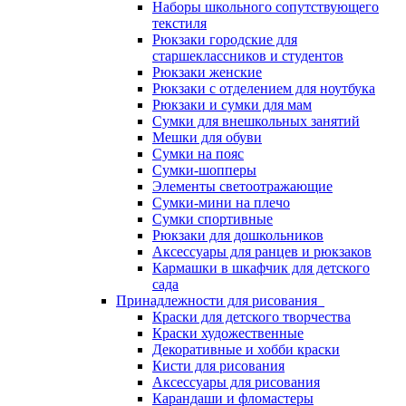
Наборы школьного сопутствующего
текстиля
Рюкзаки городские для
старшеклассников и студентов
Рюкзаки женские
Рюкзаки с отделением для ноутбука
Рюкзаки и сумки для мам
Сумки для внешкольных занятий
Мешки для обуви
Сумки на пояс
Сумки-шопперы
Элементы светоотражающие
Сумки-мини на плечо
Сумки спортивные
Рюкзаки для дошкольников
Аксессуары для ранцев и рюкзаков
Кармашки в шкафчик для детского
сада
Принадлежности для рисования
Краски для детского творчества
Краски художественные
Декоративные и хобби краски
Кисти для рисования
Аксессуары для рисования
Карандаши и фломастеры