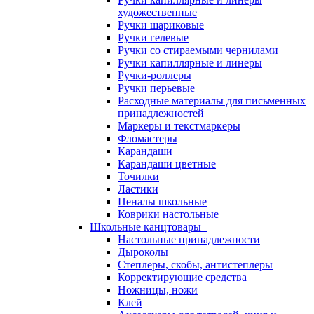
художественные
Ручки шариковые
Ручки гелевые
Ручки со стираемыми чернилами
Ручки капиллярные и линеры
Ручки-роллеры
Ручки перьевые
Расходные материалы для письменных
принадлежностей
Маркеры и текстмаркеры
Фломастеры
Карандаши
Карандаши цветные
Точилки
Ластики
Пеналы школьные
Коврики настольные
Школьные канцтовары
Настольные принадлежности
Дыроколы
Степлеры, скобы, антистеплеры
Корректирующие средства
Ножницы, ножи
Клей