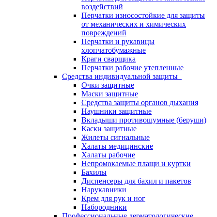
воздействий
Перчатки износостойкие для защиты
от механических и химических
повреждений
Перчатки и рукавицы
хлопчатобумажные
Краги сварщика
Перчатки рабочие утепленные
Средства индивидуальной защиты
Очки защитные
Маски защитные
Средства защиты органов дыхания
Наушники защитные
Вкладыши противошумные (беруши)
Каски защитные
Жилеты сигнальные
Халаты медицинские
Халаты рабочие
Непромокаемые плащи и куртки
Бахилы
Диспенсеры для бахил и пакетов
Нарукавники
Крем для рук и ног
Набородники
Профессиональные дерматологические