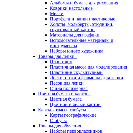
Альбомы и бумага для рисования
Коврики настольные
Мелки
Портфели и папки пластиковые
Холсты, мольберты, этюдники,
грунтованный картон
Материалы для графики
Вспомогательные материалы и
инструменты
Наборы юного художника
Товары для лепки
Пластилин
Пластичная масса для моделирования
Пластилин скульптурный
Доски, стеки и формочки для лепки
Песок для лепки
Глина полимерная
Цветная бумага и картон
Цветная бумага
Цветной и белый картон
Карты, атласы, глобусы
Карты географические
Глобусы
Товары для обучения
Наборы первоклассников