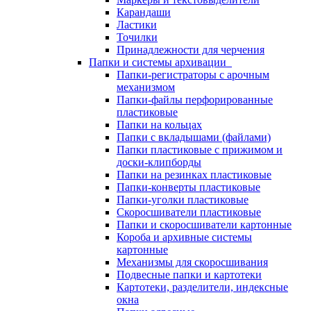
Карандаши
Ластики
Точилки
Принадлежности для черчения
Папки и системы архивации
Папки-регистраторы с арочным
механизмом
Папки-файлы перфорированные
пластиковые
Папки на кольцах
Папки с вкладышами (файлами)
Папки пластиковые с прижимом и
доски-клипборды
Папки на резинках пластиковые
Папки-конверты пластиковые
Папки-уголки пластиковые
Скоросшиватели пластиковые
Папки и скоросшиватели картонные
Короба и архивные системы
картонные
Механизмы для скоросшивания
Подвесные папки и картотеки
Картотеки, разделители, индексные
окна