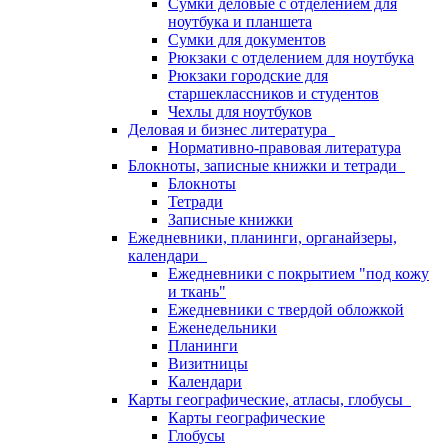
Сумки деловые с отделением для
ноутбука и планшета
Сумки для документов
Рюкзаки с отделением для ноутбука
Рюкзаки городские для
старшеклассников и студентов
Чехлы для ноутбуков
Деловая и бизнес литература
Нормативно-правовая литература
Блокноты, записные книжки и тетради
Блокноты
Тетради
Записные книжки
Ежедневники, планинги, органайзеры,
календари
Ежедневники с покрытием "под кожу
и ткань"
Ежедневники с твердой обложкой
Еженедельники
Планинги
Визитницы
Календари
Карты географические, атласы, глобусы
Карты географические
Глобусы