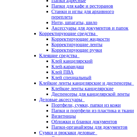
Папки адресные
Папки для кафе и ресторанов
Станки и иглы для архивного
переплета
Нити, шпагаты, шило
Аксессуары для документов и папок
Корректирующие средства
Корректирующие жидкости
Корректирующие ленты
Корректирующие ручки
Клеящие средства
Клей канцелярский
Клей-карандаш
Клей ПВА
Клей специальный
Клейкие ленты канцелярские и диспенсеры
Клейкие ленты канцелярские
Диспенсеры для канцелярской ленты
Деловые аксессуары
Портфели, сумки, папки из кожи
Папки и портфели из пластика и ткани
Визитницы
Обложки и бланки документов
Папки-органайзеры для документов
Сумки и рюкзаки деловые