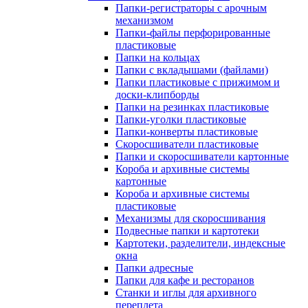
Папки-регистраторы с арочным
механизмом
Папки-файлы перфорированные
пластиковые
Папки на кольцах
Папки с вкладышами (файлами)
Папки пластиковые с прижимом и
доски-клипборды
Папки на резинках пластиковые
Папки-уголки пластиковые
Папки-конверты пластиковые
Скоросшиватели пластиковые
Папки и скоросшиватели картонные
Короба и архивные системы
картонные
Короба и архивные системы
пластиковые
Механизмы для скоросшивания
Подвесные папки и картотеки
Картотеки, разделители, индексные
окна
Папки адресные
Папки для кафе и ресторанов
Станки и иглы для архивного
переплета