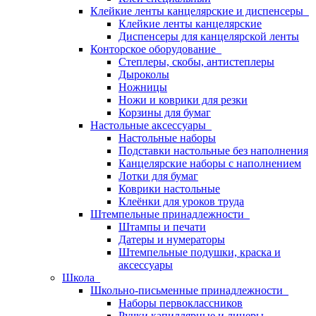
Клейкие ленты канцелярские и диспенсеры
Клейкие ленты канцелярские
Диспенсеры для канцелярской ленты
Конторское оборудование
Степлеры, скобы, антистеплеры
Дыроколы
Ножницы
Ножи и коврики для резки
Корзины для бумаг
Настольные аксессуары
Настольные наборы
Подставки настольные без наполнения
Канцелярские наборы с наполнением
Лотки для бумаг
Коврики настольные
Клеёнки для уроков труда
Штемпельные принадлежности
Штампы и печати
Датеры и нумераторы
Штемпельные подушки, краска и
аксессуары
Школа
Школьно-письменные принадлежности
Наборы первоклассников
Ручки капиллярные и линеры