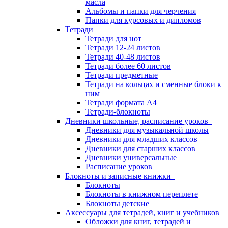
масла
Альбомы и папки для черчения
Папки для курсовых и дипломов
Тетради
Тетради для нот
Тетради 12-24 листов
Тетради 40-48 листов
Тетради более 60 листов
Тетради предметные
Тетради на кольцах и сменные блоки к
ним
Тетради формата А4
Тетради-блокноты
Дневники школьные, расписание уроков
Дневники для музыкальной школы
Дневники для младших классов
Дневники для старших классов
Дневники универсальные
Расписание уроков
Блокноты и записные книжки
Блокноты
Блокноты в книжном переплете
Блокноты детские
Аксессуары для тетрадей, книг и учебников
Обложки для книг, тетрадей и