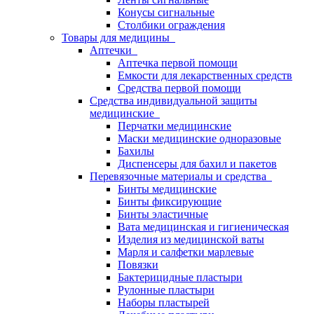
Конусы сигнальные
Столбики ограждения
Товары для медицины
Аптечки
Аптечка первой помощи
Емкости для лекарственных средств
Средства первой помощи
Средства индивидуальной защиты
медицинские
Перчатки медицинские
Маски медицинские одноразовые
Бахилы
Диспенсеры для бахил и пакетов
Перевязочные материалы и средства
Бинты медицинские
Бинты фиксирующие
Бинты эластичные
Вата медицинская и гигиеническая
Изделия из медицинской ваты
Марля и салфетки марлевые
Повязки
Бактерицидные пластыри
Рулонные пластыри
Наборы пластырей