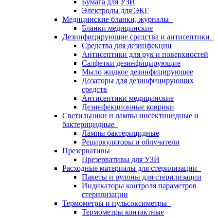
Бумага для УЗИ
Электроды для ЭКГ
Медицинские бланки, журналы
Бланки медицинские
Дезинфицирующие средства и антисептики
Средства для дезинфекции
Антисептики для рук и поверхностей
Салфетки дезинфицирующие
Мыло жидкое дезинфицирующее
Дозаторы для дезинфицирующих
средств
Антисептики медицинские
Дезинфекционные коврики
Светильники и лампы инсектицидные и
бактерицидные
Лампы бактерицидные
Рециркуляторы и облучатели
Презервативы
Презервативы для УЗИ
Расходные материалы для стерилизации
Пакеты и рулоны для стерилизации
Индикаторы контроля параметров
стерилизации
Термометры и пульсоксиметры
Термометры контактные