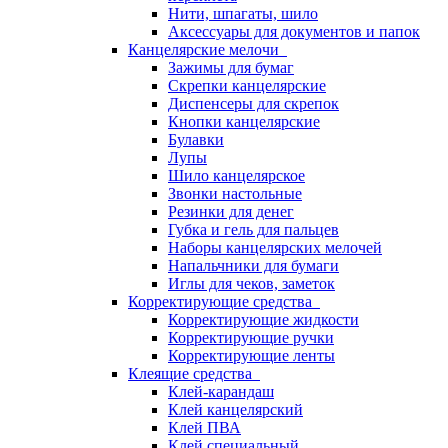
Нити, шпагаты, шило
Аксессуары для документов и папок
Канцелярские мелочи
Зажимы для бумаг
Скрепки канцелярские
Диспенсеры для скрепок
Кнопки канцелярские
Булавки
Лупы
Шило канцелярское
Звонки настольные
Резинки для денег
Губка и гель для пальцев
Наборы канцелярских мелочей
Напальчники для бумаги
Иглы для чеков, заметок
Корректирующие средства
Корректирующие жидкости
Корректирующие ручки
Корректирующие ленты
Клеящие средства
Клей-карандаш
Клей канцелярский
Клей ПВА
Клей специальный