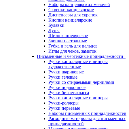
Наборы канцелярских мелочей
Скрепки канцелярские
Диспенсеры для скрепок
Кнопки канцелярские
Булавки
Лупы
Шило канцелярское
Звонки настольные
Губка и гель для пальцев
Иглы для чеков, заметок
Письменные и чертежные принадлежности
Ручки капиллярные и линеры
художественные
Ручки шариковые
Ручки гелевые
Ручки со стираемыми чернилами
Ручки подарочные
Ручки бизнес-класса
Ручки капиллярные и линеры
Ручки-роллеры
Ручки перьевые
Наборы письменных принадлежностей
Расходные материалы для письменных
принадлежностей
Маркеры и текстовыделители