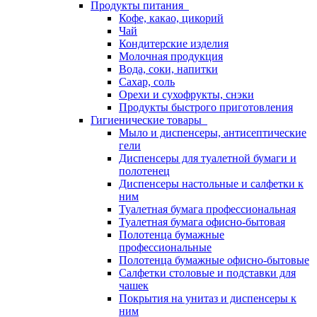
Продукты питания
Кофе, какао, цикорий
Чай
Кондитерские изделия
Молочная продукция
Вода, соки, напитки
Сахар, соль
Орехи и сухофрукты, снэки
Продукты быстрого приготовления
Гигиенические товары
Мыло и диспенсеры, антисептические
гели
Диспенсеры для туалетной бумаги и
полотенец
Диспенсеры настольные и салфетки к
ним
Туалетная бумага профессиональная
Туалетная бумага офисно-бытовая
Полотенца бумажные
профессиональные
Полотенца бумажные офисно-бытовые
Салфетки столовые и подставки для
чашек
Покрытия на унитаз и диспенсеры к
ним