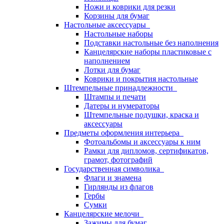
Ножи и коврики для резки
Корзины для бумаг
Настольные аксессуары
Настольные наборы
Подставки настольные без наполнения
Канцелярские наборы пластиковые с
наполнением
Лотки для бумаг
Коврики и покрытия настольные
Штемпельные принадлежности
Штампы и печати
Датеры и нумераторы
Штемпельные подушки, краска и
аксессуары
Предметы оформления интерьера
Фотоальбомы и аксессуары к ним
Рамки для дипломов, сертификатов,
грамот, фотографий
Государственная символика
Флаги и знамена
Гирлянды из флагов
Гербы
Сумки
Канцелярские мелочи
Зажимы для бумаг