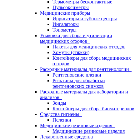
Термометры бесконтактные
Пульсоксиметры
Медицинские приборы
Ирригаторы и зубные центры
Ингаляторы
Тонометры
Упаковка для сбора и утилизации
медицинских отходов
Пакеты для медицинских отходов
Хомуты (стяжки)
Контейнеры для сбора медицинских
отходов
Расходные материалы для рентгенологии
Рентгеновские пленки
Реактивы для обработки
рентгеновских снимков
Расходные материалы для лаборатории и
анализов
Зонды
Контейнеры для сбора биоматериалов
Средства гигиены
Пеленки
Медицинские резиновые изделия
Медицинские резиновые изделия
Лекарственные средства