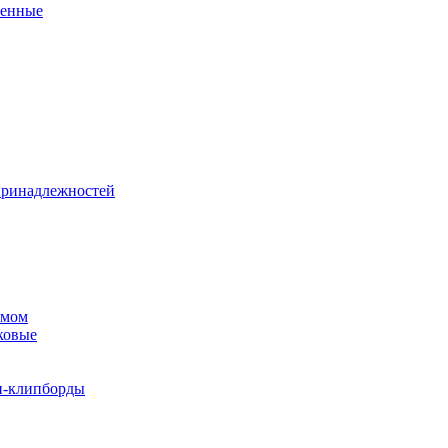
венные
принадлежностей
змом
ковые
и-клипборды