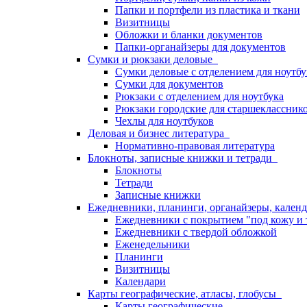
Папки и портфели из пластика и ткани
Визитницы
Обложки и бланки документов
Папки-органайзеры для документов
Сумки и рюкзаки деловые
Сумки деловые с отделением для ноутбу
Сумки для документов
Рюкзаки с отделением для ноутбука
Рюкзаки городские для старшекласснико
Чехлы для ноутбуков
Деловая и бизнес литература
Нормативно-правовая литература
Блокноты, записные книжки и тетради
Блокноты
Тетради
Записные книжки
Ежедневники, планинги, органайзеры, кале
Ежедневники с покрытием "под кожу и 
Ежедневники с твердой обложкой
Еженедельники
Планинги
Визитницы
Календари
Карты географические, атласы, глобусы
Карты географические