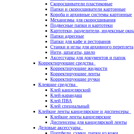
Скоросшиватели пластиковые
Папки и скоросшиватели картонные
Короба и архивные системы картонные
Механизмы для скоросшивания
Подвесные папки и картотеки
Картотеки, разделители, индексные окн
Папки адресные
Папки для кафе и ресторанов
Станки и иглы для архивного переплета
Нити, шпагаты, шило
Аксессуары для документов и папок
Корректирующие средства
Корректирующие жидкости
Корректирующие ленты
Корректирующие ручки
Клеящие средства
Клей канцелярский
Клей-карандаш
Клей ПВА
Клей специальный
Клейкие ленты канцелярские и диспенсеры
Клейкие ленты канцелярские
Диспенсеры для канцелярской ленты
Деловые аксессуары
Портфели, сумки, папки из кожи