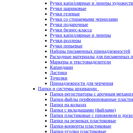
Ручки капиллярные и линеры художест
Ручки шариковые
Ручки гелевые
Ручки со стираемыми чернилами
Ручки подарочные
Ручки бизнес-класса
Ручки капиллярные и линеры
Ручки-роллеры
Ручки перьевые
Наборы письменных принадлежностей
Расходные материалы для письменных 
Маркеры и текстовыделители
Карандаши
Ластики
Точилки
Принадлежности для черчения
Папки и системы архивации
Папки-регистраторы с арочным механи
Папки-файлы перфорированные пласти
Папки на кольцах
Папки с вкладышами (файлами)
Папки пластиковые с прижимом и доск
Папки на резинках пластиковые
Папки-конверты пластиковые
Папки-уголки пластиковые