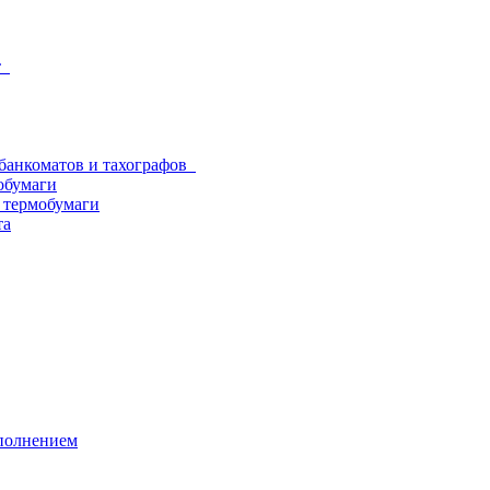
от
 банкоматов и тахографов
обумаги
з термобумаги
та
аполнением