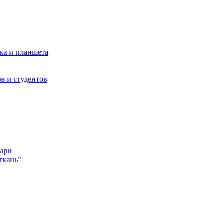
ка и планшета
в и студентов
ндари
ткань"