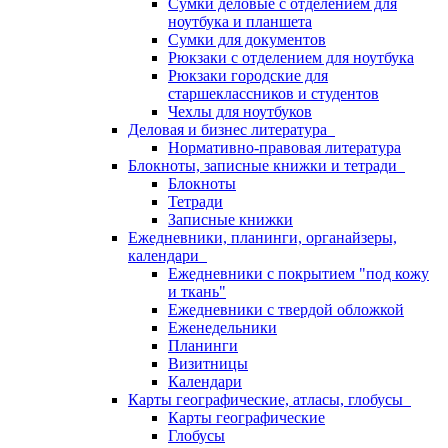
Сумки деловые с отделением для
ноутбука и планшета
Сумки для документов
Рюкзаки с отделением для ноутбука
Рюкзаки городские для
старшеклассников и студентов
Чехлы для ноутбуков
Деловая и бизнес литература
Нормативно-правовая литература
Блокноты, записные книжки и тетради
Блокноты
Тетради
Записные книжки
Ежедневники, планинги, органайзеры,
календари
Ежедневники с покрытием "под кожу
и ткань"
Ежедневники с твердой обложкой
Еженедельники
Планинги
Визитницы
Календари
Карты географические, атласы, глобусы
Карты географические
Глобусы