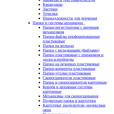
Карандаши
Ластики
Точилки
Принадлежности для черчения
Папки и системы архивации
Папки-регистраторы с арочным
механизмом
Папки-файлы перфорированные
пластиковые
Папки на кольцах
Папки с вкладышами (файлами)
Папки пластиковые с прижимом и
доски-клипборды
Папки на резинках пластиковые
Папки-конверты пластиковые
Папки-уголки пластиковые
Скоросшиватели пластиковые
Папки и скоросшиватели картонные
Короба и архивные системы
картонные
Механизмы для скоросшивания
Подвесные папки и картотеки
Картотеки, разделители, индексные
окна