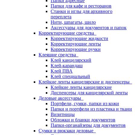
Папки адресные
Папки для кафе и ресторанов
Станки и иглы для архивного
переплета
Нити, шпагаты, шило
Аксессуары для документов и папок
Корректирующие средства
Корректирующие жидкости
Корректирующие ленты
Корректирующие ручки
Клеящие средства
Клей канцелярский
Клей-карандаш
Клей ПВА
Клей специальный
Клейкие ленты канцелярские и диспенсеры
Клейкие ленты канцелярские
Диспенсеры для канцелярской ленты
Деловые аксессуары
Портфели, сумки, папки из кожи
Папки и портфели из пластика и ткани
Визитницы
Обложки и бланки документов
Папки-органайзеры для документов
Сумки и рюкзаки деловые