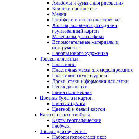
Альбомы и бумага для рисования
Коврики настольные
Мелки
Портфели и папки пластиковые
Холсты, мольберты, этюдники,
грунтованный картон
Материалы для графики
Вспомогательные материалы и
инструменты
Наборы юного художника
Товары для лепки
Пластилин
Пластичная масса для моделирования
Пластилин скульптурный
Доски, стеки и формочки для лепки
Песок для лепки
Глина полимерная
Цветная бумага и картон
Цветная бумага
Цветной и белый картон
Карты, атласы, глобусы
Карты географические
Глобусы
Товары для обучения
Наборы первоклассников