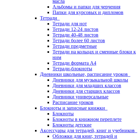
масла
Альбомы и папки для черчения
Папки для курсовых и дипломов
Тетради
Тетради для нот
Тетради 12-24 листов
Тетради 40-48 листов
Тетради более 60 листов
Тетради предметные
Тетради на кольцах и сменные блоки к
ним
Тетради формата А4
Тетради-блокноты
Дневники школьные, расписание уроков
Дневники для музыкальной школы
Дневники для младших классов
Дневники для старших классов
Дневники универсальные
Расписание уроков
Блокноты и записные книжки
Блокноты
Блокноты в книжном переплете
Блокноты детские
Аксессуары для тетрадей, книг и учебников
Обложки для книг, тетрадей и