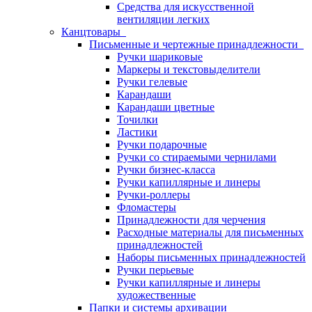
Средства для искусственной
вентиляции легких
Канцтовары
Письменные и чертежные принадлежности
Ручки шариковые
Маркеры и текстовыделители
Ручки гелевые
Карандаши
Карандаши цветные
Точилки
Ластики
Ручки подарочные
Ручки со стираемыми чернилами
Ручки бизнес-класса
Ручки капиллярные и линеры
Ручки-роллеры
Фломастеры
Принадлежности для черчения
Расходные материалы для письменных
принадлежностей
Наборы письменных принадлежностей
Ручки перьевые
Ручки капиллярные и линеры
художественные
Папки и системы архивации