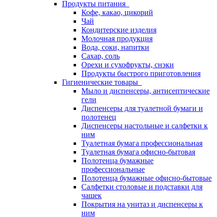
Продукты питания
Кофе, какао, цикорий
Чай
Кондитерские изделия
Молочная продукция
Вода, соки, напитки
Сахар, соль
Орехи и сухофрукты, снэки
Продукты быстрого приготовления
Гигиенические товары
Мыло и диспенсеры, антисептические
гели
Диспенсеры для туалетной бумаги и
полотенец
Диспенсеры настольные и салфетки к
ним
Туалетная бумага профессиональная
Туалетная бумага офисно-бытовая
Полотенца бумажные
профессиональные
Полотенца бумажные офисно-бытовые
Салфетки столовые и подставки для
чашек
Покрытия на унитаз и диспенсеры к
ним