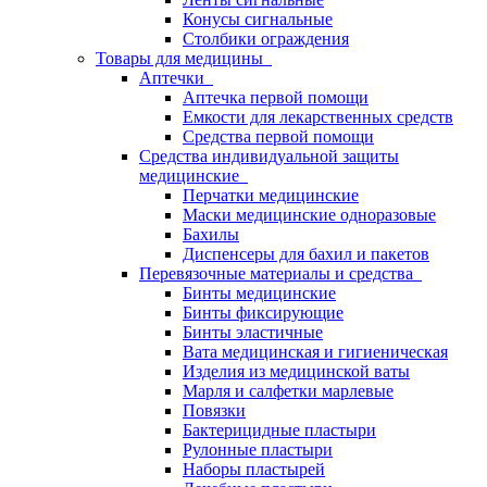
Конусы сигнальные
Столбики ограждения
Товары для медицины
Аптечки
Аптечка первой помощи
Емкости для лекарственных средств
Средства первой помощи
Средства индивидуальной защиты
медицинские
Перчатки медицинские
Маски медицинские одноразовые
Бахилы
Диспенсеры для бахил и пакетов
Перевязочные материалы и средства
Бинты медицинские
Бинты фиксирующие
Бинты эластичные
Вата медицинская и гигиеническая
Изделия из медицинской ваты
Марля и салфетки марлевые
Повязки
Бактерицидные пластыри
Рулонные пластыри
Наборы пластырей