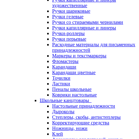
художественные
Ручки шариковые
Ручки гелевые
Ручки со стираемыми чернилами
Ручки капиллярные и линеры
Ручки-роллеры
Ручки перьевые
Расходные материалы для письменных
принадлежностей
Маркеры и текстмаркеры
Фломастеры
Карандаши
Карандаши цветные
Точилки
Ластики
Пеналы школьные
Коврики настольные
Школьные канцтовары
Настольные принадлежности
Дыроколы
Степлеры, скобы, антистеплеры
Корректирующие средства
Ножницы, ножи
Клей