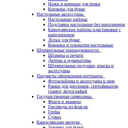
Ножи и коврики для резки
Корзины для бумаг
Настольные аксессуары
Настольные наборы
Подставки настольные без наполнения
Канцелярские наборы пластиковые с
наполнением
Лотки для бумаг
Коврики и покрытия настольные
Штемпельные принадлежности
Штампы и печати
Датеры и нумераторы
Штемпельные подушки, краска и
аксессуары
Предметы оформления интерьера
Фотоальбомы и аксессуары к ним
Рамки для дипломов, сертификатов,
грамот, фотографий
Государственная символика
Флаги и знамена
Гирлянды из флагов
Гербы
Сумки
Канцелярские мелочи
Зажимы для бумаг