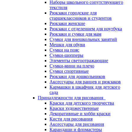
Наборы школьного сопутствующего
текстиля
Рюкзаки городские для
старшеклассников и студентов
Рюкзаки женские
Рюкзаки с отделением для ноутбука
Рюкзаки и сумки для мам
Сумки для внешкольных занятий
Мешки для обуви
Сумки на пояс
Сумки-шопперы
Элементы светоотражающие
Сумки-мини на плечо
Сумки спортивные
Рюкзаки для дошкольников
Аксессуары для ранцев и рюкзаков
Кармашки в шкафчик для детского
сада
Принадлежности для рисования
Краски для детского творчества
Краски художественные
Декоративные и хобби краски
Кисти для рисования
Аксессуары для рисования
Карандаши и фломастеры