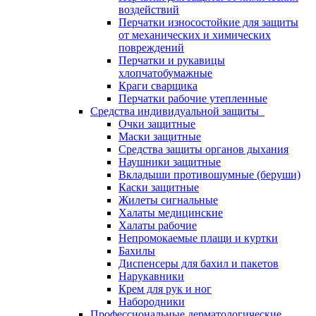
воздействий
Перчатки износостойкие для защиты
от механических и химических
повреждений
Перчатки и рукавицы
хлопчатобумажные
Краги сварщика
Перчатки рабочие утепленные
Средства индивидуальной защиты
Очки защитные
Маски защитные
Средства защиты органов дыхания
Наушники защитные
Вкладыши противошумные (беруши)
Каски защитные
Жилеты сигнальные
Халаты медицинские
Халаты рабочие
Непромокаемые плащи и куртки
Бахилы
Диспенсеры для бахил и пакетов
Нарукавники
Крем для рук и ног
Набородники
Профессиональные дерматологические