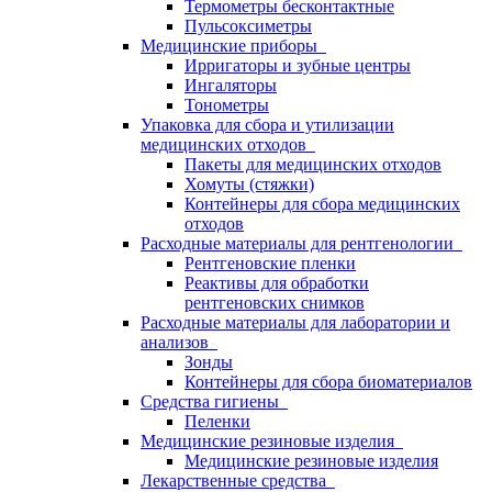
Термометры бесконтактные
Пульсоксиметры
Медицинские приборы
Ирригаторы и зубные центры
Ингаляторы
Тонометры
Упаковка для сбора и утилизации
медицинских отходов
Пакеты для медицинских отходов
Хомуты (стяжки)
Контейнеры для сбора медицинских
отходов
Расходные материалы для рентгенологии
Рентгеновские пленки
Реактивы для обработки
рентгеновских снимков
Расходные материалы для лаборатории и
анализов
Зонды
Контейнеры для сбора биоматериалов
Средства гигиены
Пеленки
Медицинские резиновые изделия
Медицинские резиновые изделия
Лекарственные средства