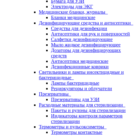
Бумага для УЗИ
Электроды для ЭКГ
Медицинские бланки, журналы
Бланки медицинские
Дезинфицирующие средства и антисептики
Средства для дезинфекции
Антисептики для рук и поверхностей
Салфетки дезинфицирующие
Мыло жидкое дезинфицирующее
Дозаторы для дезинфицирующих
средств
Антисептики медицинские
Дезинфекционные коврики
Светильники и лампы инсектицидные и
бактерицидные
Лампы бактерицидные
Рециркуляторы и облучатели
Презервативы
Презервативы для УЗИ
Расходные материалы для стерилизации
Пакеты и рулоны для стерилизации
Индикаторы контроля параметров
стерилизации
Термометры и пульсоксиметры
Термометры контактные