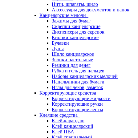
Нити, шпагаты, шило
Аксессуары для документов и папок
Канцелярские мелочи
Зажимы для бумаг
Скрепки канцелярские
Диспенсеры для скрепок
Кнопки канцелярские
Булавки
Лупы
Шило канцелярское
Звонки настольные
Резинки для денег
Губка и гель для пальцев
Наборы канцелярских мелочей
Напальчники для бумаги
Иглы для чеков, заметок
Корректирующие средства
Корректирующие жидкости
Корректирующие ручки
Корректирующие ленты
Клеящие средства
Клей-карандаш
Клей канцелярский
Клей ПВА
Клей специальный