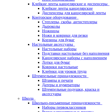
Клейкие ленты канцелярские и диспенсеры
Клейкие ленты канцелярские
Диспенсеры для канцелярской ленты
Конторское оборудование
Степлеры, скобы, антистеплеры
Дыроколы
Ножницы
Ножи и коврики для резки
Корзины для бумаг
Настольные аксессуары
Настольные наборы
Подставки настольные без наполнения
Канцелярские наборы с наполнением
Лотки для бумаг
Коврики настольные
Клеёнки для уроков труда
Штемпельные принадлежности
Штампы и печати
Датеры и нумераторы
Штемпельные подушки, краска и
аксессуары
Школа
Школьно-письменные принадлежности
Наборы первоклассников
Ручки капиллярные и линеры