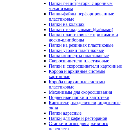
Папки-регистраторы с арочным
механизмом
Папки-файлы перфорированные
пластиковые
Папки на кольцах
Папки с вкладышами (файлами)
Папки пластиковые с прижимом и
доски-клипборды
Папки на резинках пластиковые
Папки-уголки пластиковые
Папки-конверты пластиковые
Скоросшиватели пластиковые
Папки и скоросшиватели картонные
Короба и архивные системы
картонные
Короба и архивные системы
пластиковые
Механизмы для скоросшивания
Подвесные папки и картотеки
Картотеки, разделители, индексные
окна
Папки адресные
Папки для кафе и ресторанов
Станки и иглы для архивного
переплета