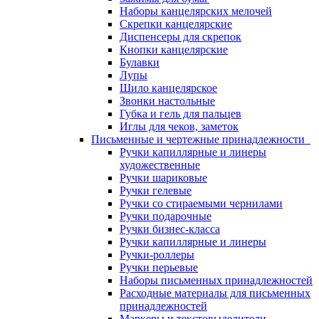
Наборы канцелярских мелочей
Скрепки канцелярские
Диспенсеры для скрепок
Кнопки канцелярские
Булавки
Лупы
Шило канцелярское
Звонки настольные
Губка и гель для пальцев
Иглы для чеков, заметок
Письменные и чертежные принадлежности
Ручки капиллярные и линеры
художественные
Ручки шариковые
Ручки гелевые
Ручки со стираемыми чернилами
Ручки подарочные
Ручки бизнес-класса
Ручки капиллярные и линеры
Ручки-роллеры
Ручки перьевые
Наборы письменных принадлежностей
Расходные материалы для письменных
принадлежностей
Маркеры и текстовыделители