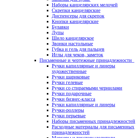
Наборы канцелярских мелочей
Скрепки канцелярские
Диспенсеры для скрепок
Кнопки канцелярские
Булавки
Лупы
Шило канцелярское
Звонки настольные
Губка и гель для пальцев
Иглы для чеков, заметок
Письменные и чертежные принадлежности
Ручки капиллярные и линеры
художественные
Ручки шариковые
Ручки гелевые
Ручки со стираемыми чернилами
Ручки подарочные
Ручки бизнес-класса
Ручки капиллярные и линеры
Ручки-роллеры
Ручки перьевые
Наборы письменных принадлежностей
Расходные материалы для письменных
принадлежностей
Маркеры и текстовыделители