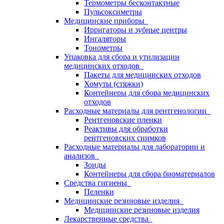
Термометры бесконтактные
Пульсоксиметры
Медицинские приборы
Ирригаторы и зубные центры
Ингаляторы
Тонометры
Упаковка для сбора и утилизации
медицинских отходов
Пакеты для медицинских отходов
Хомуты (стяжки)
Контейнеры для сбора медицинских
отходов
Расходные материалы для рентгенологии
Рентгеновские пленки
Реактивы для обработки
рентгеновских снимков
Расходные материалы для лаборатории и
анализов
Зонды
Контейнеры для сбора биоматериалов
Средства гигиены
Пеленки
Медицинские резиновые изделия
Медицинские резиновые изделия
Лекарственные средства