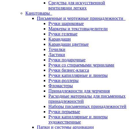
Средства для искусственной
вентиляции легких
Канцтовары
Письменные и чертежные принадлежности
Ручки шариковые
Маркеры и текстовыделители
Ручки гелевые
Карандаши
Карандаши цветные
Точилки
Ластики
Ручки подарочные
Ручки со стираемыми чернилами
Ручки бизнес-класса
Ручки капиллярные и линеры
Ручки-роллеры
Фломастеры
Принадлежности для черчения
Расходные материалы для письменных
принадлежностей
Наборы письменных принадлежностей
Ручки перьевые
Ручки капиллярные и линеры
художественные
Папки и системы архивации