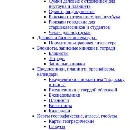
Сумки деловые с отделением для
ноутбука и планшета
Сумки для документов
Рюкзаки с отделением для ноутбука
Рюкзаки городские для
старшеклассников и студентов
Чехлы для ноутбуков
Деловая и бизнес литература
Нормативно-правовая литература
Блокноты, записные книжки и тетради
Блокноты
Тетради
Записные книжки
Ежедневники, планинги, органайзеры,
календари
Ежедневники с покрытием "под кожу
и ткань"
Ежедневники с твердой обложкой
Еженедельники
Планинги
Визитницы
Календари
Карты географические, атласы, глобусы
Карты географические
Глобусы