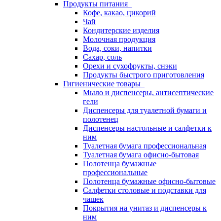
Продукты питания
Кофе, какао, цикорий
Чай
Кондитерские изделия
Молочная продукция
Вода, соки, напитки
Сахар, соль
Орехи и сухофрукты, снэки
Продукты быстрого приготовления
Гигиенические товары
Мыло и диспенсеры, антисептические
гели
Диспенсеры для туалетной бумаги и
полотенец
Диспенсеры настольные и салфетки к
ним
Туалетная бумага профессиональная
Туалетная бумага офисно-бытовая
Полотенца бумажные
профессиональные
Полотенца бумажные офисно-бытовые
Салфетки столовые и подставки для
чашек
Покрытия на унитаз и диспенсеры к
ним