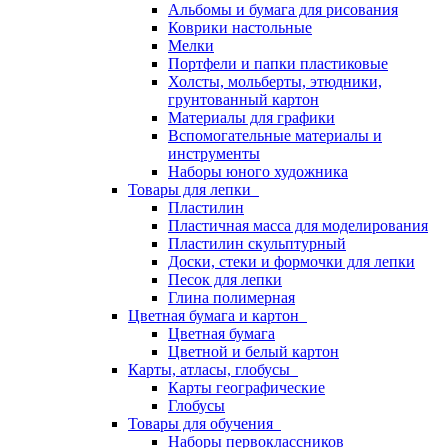
Альбомы и бумага для рисования
Коврики настольные
Мелки
Портфели и папки пластиковые
Холсты, мольберты, этюдники,
грунтованный картон
Материалы для графики
Вспомогательные материалы и
инструменты
Наборы юного художника
Товары для лепки
Пластилин
Пластичная масса для моделирования
Пластилин скульптурный
Доски, стеки и формочки для лепки
Песок для лепки
Глина полимерная
Цветная бумага и картон
Цветная бумага
Цветной и белый картон
Карты, атласы, глобусы
Карты географические
Глобусы
Товары для обучения
Наборы первоклассников