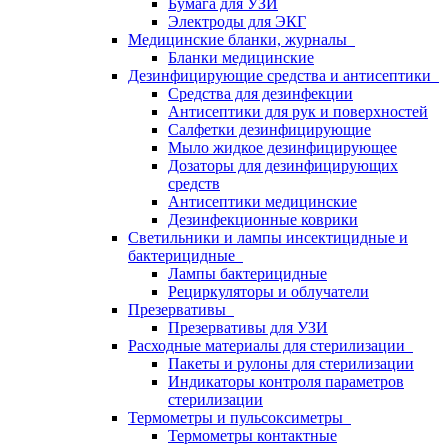
Бумага для УЗИ
Электроды для ЭКГ
Медицинские бланки, журналы
Бланки медицинские
Дезинфицирующие средства и антисептики
Средства для дезинфекции
Антисептики для рук и поверхностей
Салфетки дезинфицирующие
Мыло жидкое дезинфицирующее
Дозаторы для дезинфицирующих
средств
Антисептики медицинские
Дезинфекционные коврики
Светильники и лампы инсектицидные и
бактерицидные
Лампы бактерицидные
Рециркуляторы и облучатели
Презервативы
Презервативы для УЗИ
Расходные материалы для стерилизации
Пакеты и рулоны для стерилизации
Индикаторы контроля параметров
стерилизации
Термометры и пульсоксиметры
Термометры контактные