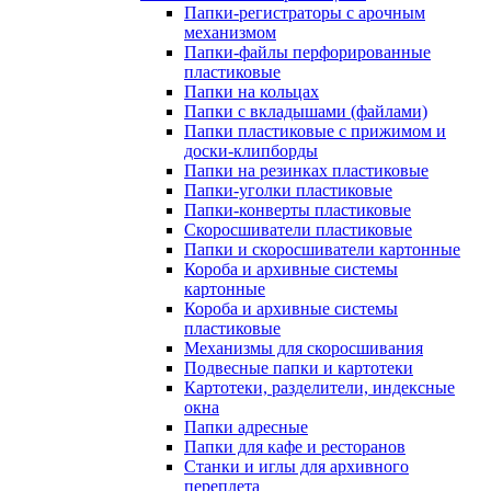
Папки-регистраторы с арочным
механизмом
Папки-файлы перфорированные
пластиковые
Папки на кольцах
Папки с вкладышами (файлами)
Папки пластиковые с прижимом и
доски-клипборды
Папки на резинках пластиковые
Папки-уголки пластиковые
Папки-конверты пластиковые
Скоросшиватели пластиковые
Папки и скоросшиватели картонные
Короба и архивные системы
картонные
Короба и архивные системы
пластиковые
Механизмы для скоросшивания
Подвесные папки и картотеки
Картотеки, разделители, индексные
окна
Папки адресные
Папки для кафе и ресторанов
Станки и иглы для архивного
переплета