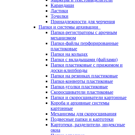
Карандаши
Ластики
Точилки
Принадлежности для черчения
Папки и системы архивации
Папки-регистраторы с арочным
механизмом
Папки-файлы перфорированные
пластиковые
Папки на кольцах
Папки с вкладышами (файлами)
Папки пластиковые с прижимом и
доски-клипборды
Папки на резинках пластиковые
Папки-конверты пластиковые
Папки-уголки пластиковые
Скоросшиватели пластиковые
Папки и скоросшиватели картонные
Короба и архивные системы
картонные
Механизмы для скоросшивания
Подвесные папки и картотеки
Картотеки, разделители, индексные
окна