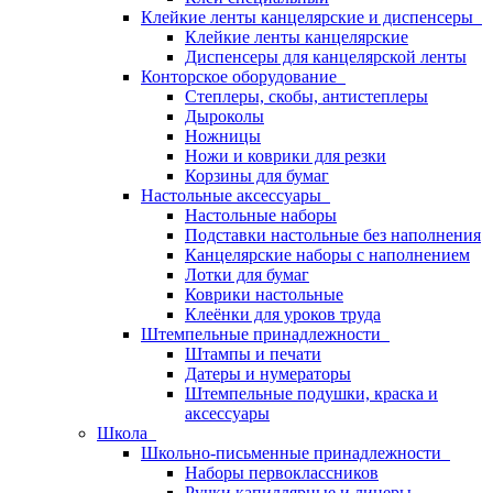
Клейкие ленты канцелярские и диспенсеры
Клейкие ленты канцелярские
Диспенсеры для канцелярской ленты
Конторское оборудование
Степлеры, скобы, антистеплеры
Дыроколы
Ножницы
Ножи и коврики для резки
Корзины для бумаг
Настольные аксессуары
Настольные наборы
Подставки настольные без наполнения
Канцелярские наборы с наполнением
Лотки для бумаг
Коврики настольные
Клеёнки для уроков труда
Штемпельные принадлежности
Штампы и печати
Датеры и нумераторы
Штемпельные подушки, краска и
аксессуары
Школа
Школьно-письменные принадлежности
Наборы первоклассников
Ручки капиллярные и линеры