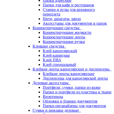
Папки адресные
Папки для кафе и ресторанов
Станки и иглы для архивного
переплета
Нити, шпагаты, шило
Аксессуары для документов и папок
Корректирующие средства
Корректирующие жидкости
Корректирующие ленты
Корректирующие ручки
Клеящие средства
Клей канцелярский
Клей-карандаш
Клей ПВА
Клей специальный
Клейкие ленты канцелярские и диспенсеры
Клейкие ленты канцелярские
Диспенсеры для канцелярской ленты
Деловые аксессуары
Портфели, сумки, папки из кожи
Папки и портфели из пластика и ткани
Визитницы
Обложки и бланки документов
Папки-органайзеры для документов
Сумки и рюкзаки деловые