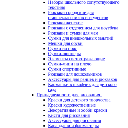
Наборы школьного сопутствующего
текстиля
Рюкзаки городские для
старшеклассников и студентов
Рюкзаки женские
Рюкзаки с отделением для ноутбука
Рюкзаки и сумки для мам
Сумки для внешкольных занятий
Мешки для обуви
Сумки на пояс
Сумки-шопперы
Элементы светоотражающие
Сумки-мини на плечо
Сумки спортивные
Рюкзаки для дошкольников
Аксессуары для ранцев и рюкзаков
Кармашки в шкафчик для детского
сада
Принадлежности для рисования
Краски для детского творчества
Краски художественные
Декоративные и хобби краски
Кисти для рисования
Аксессуары для рисования
Карандаши и фломастеры