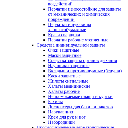
воздействий
Перчатки износостойкие для защиты
от механических и химических
повреждений
Перчатки и рукавицы
хлопчатобумажные
Краги сварщика
Перчатки рабочие утепленные
Средства индивидуальной защиты
Очки защитные
Маски защитные
Средства защиты органов дыхания
Наушники защитные
Вкладыши противошумные (беруши)
Каски защитные
Жилеты сигнальные
Халаты медицинские
Халаты рабочие
Непромокаемые плащи и куртки
Бахилы
Диспенсеры для бахил и пакетов
Нарукавники
Крем для рук и ног
Набородники
Профессиональные дерматологические