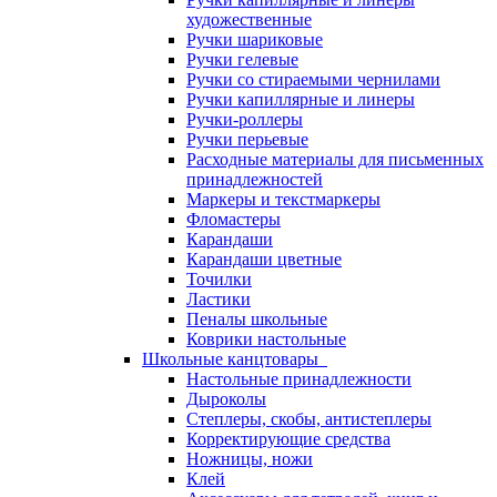
художественные
Ручки шариковые
Ручки гелевые
Ручки со стираемыми чернилами
Ручки капиллярные и линеры
Ручки-роллеры
Ручки перьевые
Расходные материалы для письменных
принадлежностей
Маркеры и текстмаркеры
Фломастеры
Карандаши
Карандаши цветные
Точилки
Ластики
Пеналы школьные
Коврики настольные
Школьные канцтовары
Настольные принадлежности
Дыроколы
Степлеры, скобы, антистеплеры
Корректирующие средства
Ножницы, ножи
Клей