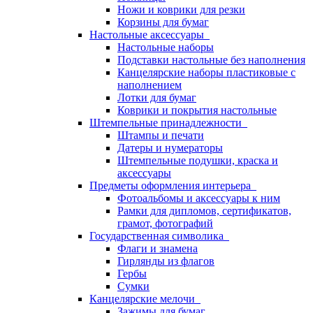
Ножи и коврики для резки
Корзины для бумаг
Настольные аксессуары
Настольные наборы
Подставки настольные без наполнения
Канцелярские наборы пластиковые с
наполнением
Лотки для бумаг
Коврики и покрытия настольные
Штемпельные принадлежности
Штампы и печати
Датеры и нумераторы
Штемпельные подушки, краска и
аксессуары
Предметы оформления интерьера
Фотоальбомы и аксессуары к ним
Рамки для дипломов, сертификатов,
грамот, фотографий
Государственная символика
Флаги и знамена
Гирлянды из флагов
Гербы
Сумки
Канцелярские мелочи
Зажимы для бумаг