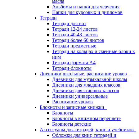
масла
Альбомы и папки для черчения
Папки для курсовых и дипломов
Тетради
Тетради для нот
Тетради 12-24 листов
Тетради 40-48 листов
Тетради более 60 листов
Тетради предметные
Тетради на кольцах и сменные блоки к
ним
Тетради формата А4
Тетради-блокноты
Дневники школьные, расписание уроков
Дневники для музыкальной школы
Дневники для младших классов
Дневники для старших классов
Дневники универсальные
Расписание уроков
Блокноты и записные книжки
Блокноты
Блокноты в книжном переплете
Блокноты детские
Аксессуары для тетрадей, книг и учебников
Обложки для книг, тетрадей и