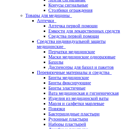
Конусы сигнальные
Столбики ограждения
Товары для медицины
Аптечки
Аптечка первой помощи
Емкости для лекарственных средств
Средства первой помощи
Средства индивидуальной защиты
медицинские
Перчатки медицинские
Маски медицинские одноразовые
Бахилы
Диспенсеры для бахил и пакетов
Перевязочные материалы и средства
Бинты медицинские
Бинты фиксирующие
Бинты эластичные
Вата медицинская и гигиеническая
Изделия из медицинской ваты
Марля и салфетки марлевые
Повязки
Бактерицидные пластыри
Рулонные пластыри
Наборы пластырей