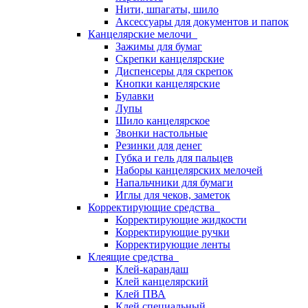
Нити, шпагаты, шило
Аксессуары для документов и папок
Канцелярские мелочи
Зажимы для бумаг
Скрепки канцелярские
Диспенсеры для скрепок
Кнопки канцелярские
Булавки
Лупы
Шило канцелярское
Звонки настольные
Резинки для денег
Губка и гель для пальцев
Наборы канцелярских мелочей
Напальчники для бумаги
Иглы для чеков, заметок
Корректирующие средства
Корректирующие жидкости
Корректирующие ручки
Корректирующие ленты
Клеящие средства
Клей-карандаш
Клей канцелярский
Клей ПВА
Клей специальный