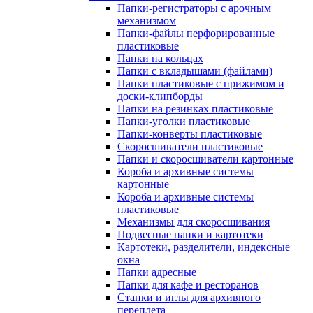
Папки-регистраторы с арочным
механизмом
Папки-файлы перфорированные
пластиковые
Папки на кольцах
Папки с вкладышами (файлами)
Папки пластиковые с прижимом и
доски-клипборды
Папки на резинках пластиковые
Папки-уголки пластиковые
Папки-конверты пластиковые
Скоросшиватели пластиковые
Папки и скоросшиватели картонные
Короба и архивные системы
картонные
Короба и архивные системы
пластиковые
Механизмы для скоросшивания
Подвесные папки и картотеки
Картотеки, разделители, индексные
окна
Папки адресные
Папки для кафе и ресторанов
Станки и иглы для архивного
переплета