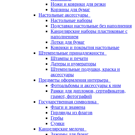
Ножи и коврики для резки
Корзины для бумаг
Настольные аксессуары
Настольные наборы
Подставки настольные без наполнения
Канцелярские наборы пластиковые с
наполнением
Лотки для бумаг
Коврики и покрытия настольные
Штемпельные принадлежности
Штампы и печати
Датеры и нумераторы
Штемпельные подушки, краска и
аксессуары
Предметы оформления интерьера
Фотоальбомы и аксессуары к ним
Рамки для дипломов, сертификатов,
грамот, фотографий
Государственная символика
Флаги и знамена
Гирлянды из флагов
Гербы
Сумки
Канцелярские мелочи
Зажимы для бумаг