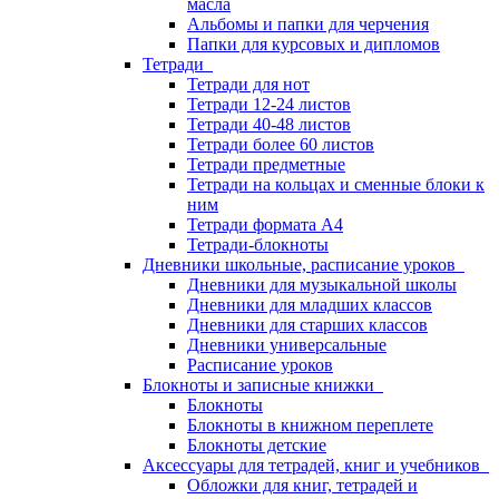
масла
Альбомы и папки для черчения
Папки для курсовых и дипломов
Тетради
Тетради для нот
Тетради 12-24 листов
Тетради 40-48 листов
Тетради более 60 листов
Тетради предметные
Тетради на кольцах и сменные блоки к
ним
Тетради формата А4
Тетради-блокноты
Дневники школьные, расписание уроков
Дневники для музыкальной школы
Дневники для младших классов
Дневники для старших классов
Дневники универсальные
Расписание уроков
Блокноты и записные книжки
Блокноты
Блокноты в книжном переплете
Блокноты детские
Аксессуары для тетрадей, книг и учебников
Обложки для книг, тетрадей и