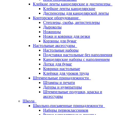
Клейкие ленты канцелярские и диспенсеры
Клейкие ленты канцелярские
Диспенсеры для канцелярской ленты
Конторское оборудование
Степлеры, скобы, антистеплеры
Дыроколы
Ножницы
Ножи и коврики для резки
Корзины для бумаг
Настольные аксессуары
Настольные наборы
Подставки настольные без наполнения
Канцелярские наборы с наполнением
Лотки для бумаг
Коврики настольные
Клеёнки для уроков труда
Штемпельные принадлежности
Штампы и печати
Датеры и нумераторы
Штемпельные подушки, краска и
аксессуары
Школа
Школьно-письменные принадлежности
Наборы первоклассников
Ручки капиллярные и линеры