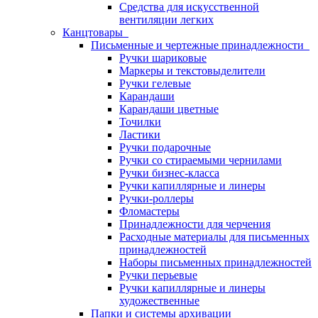
Средства для искусственной
вентиляции легких
Канцтовары
Письменные и чертежные принадлежности
Ручки шариковые
Маркеры и текстовыделители
Ручки гелевые
Карандаши
Карандаши цветные
Точилки
Ластики
Ручки подарочные
Ручки со стираемыми чернилами
Ручки бизнес-класса
Ручки капиллярные и линеры
Ручки-роллеры
Фломастеры
Принадлежности для черчения
Расходные материалы для письменных
принадлежностей
Наборы письменных принадлежностей
Ручки перьевые
Ручки капиллярные и линеры
художественные
Папки и системы архивации