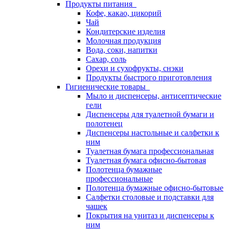
Продукты питания
Кофе, какао, цикорий
Чай
Кондитерские изделия
Молочная продукция
Вода, соки, напитки
Сахар, соль
Орехи и сухофрукты, снэки
Продукты быстрого приготовления
Гигиенические товары
Мыло и диспенсеры, антисептические
гели
Диспенсеры для туалетной бумаги и
полотенец
Диспенсеры настольные и салфетки к
ним
Туалетная бумага профессиональная
Туалетная бумага офисно-бытовая
Полотенца бумажные
профессиональные
Полотенца бумажные офисно-бытовые
Салфетки столовые и подставки для
чашек
Покрытия на унитаз и диспенсеры к
ним