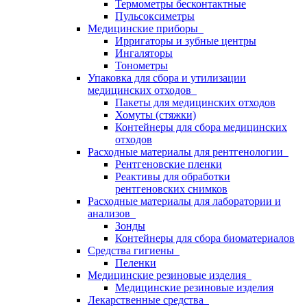
Термометры бесконтактные
Пульсоксиметры
Медицинские приборы
Ирригаторы и зубные центры
Ингаляторы
Тонометры
Упаковка для сбора и утилизации
медицинских отходов
Пакеты для медицинских отходов
Хомуты (стяжки)
Контейнеры для сбора медицинских
отходов
Расходные материалы для рентгенологии
Рентгеновские пленки
Реактивы для обработки
рентгеновских снимков
Расходные материалы для лаборатории и
анализов
Зонды
Контейнеры для сбора биоматериалов
Средства гигиены
Пеленки
Медицинские резиновые изделия
Медицинские резиновые изделия
Лекарственные средства