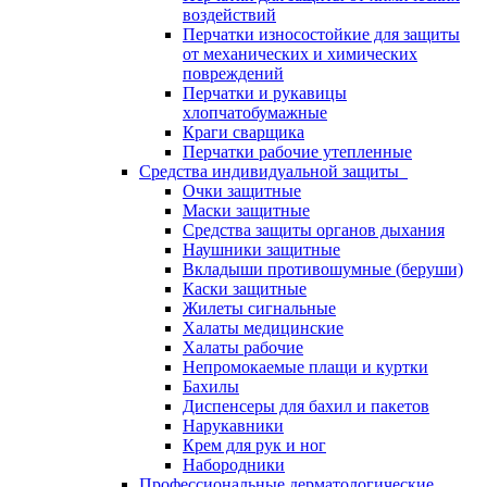
воздействий
Перчатки износостойкие для защиты
от механических и химических
повреждений
Перчатки и рукавицы
хлопчатобумажные
Краги сварщика
Перчатки рабочие утепленные
Средства индивидуальной защиты
Очки защитные
Маски защитные
Средства защиты органов дыхания
Наушники защитные
Вкладыши противошумные (беруши)
Каски защитные
Жилеты сигнальные
Халаты медицинские
Халаты рабочие
Непромокаемые плащи и куртки
Бахилы
Диспенсеры для бахил и пакетов
Нарукавники
Крем для рук и ног
Набородники
Профессиональные дерматологические