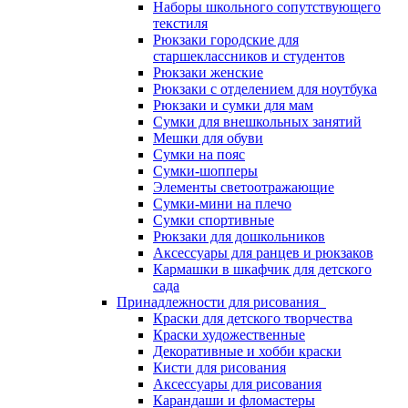
Наборы школьного сопутствующего
текстиля
Рюкзаки городские для
старшеклассников и студентов
Рюкзаки женские
Рюкзаки с отделением для ноутбука
Рюкзаки и сумки для мам
Сумки для внешкольных занятий
Мешки для обуви
Сумки на пояс
Сумки-шопперы
Элементы светоотражающие
Сумки-мини на плечо
Сумки спортивные
Рюкзаки для дошкольников
Аксессуары для ранцев и рюкзаков
Кармашки в шкафчик для детского
сада
Принадлежности для рисования
Краски для детского творчества
Краски художественные
Декоративные и хобби краски
Кисти для рисования
Аксессуары для рисования
Карандаши и фломастеры