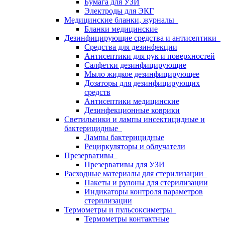
Бумага для УЗИ
Электроды для ЭКГ
Медицинские бланки, журналы
Бланки медицинские
Дезинфицирующие средства и антисептики
Средства для дезинфекции
Антисептики для рук и поверхностей
Салфетки дезинфицирующие
Мыло жидкое дезинфицирующее
Дозаторы для дезинфицирующих
средств
Антисептики медицинские
Дезинфекционные коврики
Светильники и лампы инсектицидные и
бактерицидные
Лампы бактерицидные
Рециркуляторы и облучатели
Презервативы
Презервативы для УЗИ
Расходные материалы для стерилизации
Пакеты и рулоны для стерилизации
Индикаторы контроля параметров
стерилизации
Термометры и пульсоксиметры
Термометры контактные