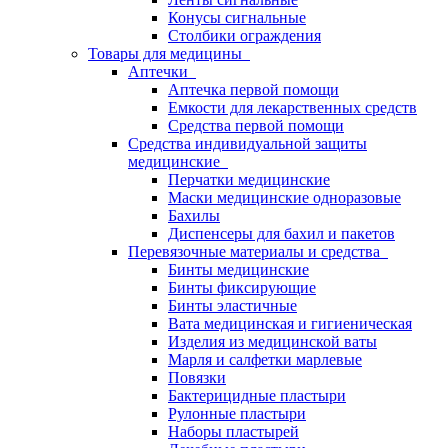
Конусы сигнальные
Столбики ограждения
Товары для медицины
Аптечки
Аптечка первой помощи
Емкости для лекарственных средств
Средства первой помощи
Средства индивидуальной защиты
медицинские
Перчатки медицинские
Маски медицинские одноразовые
Бахилы
Диспенсеры для бахил и пакетов
Перевязочные материалы и средства
Бинты медицинские
Бинты фиксирующие
Бинты эластичные
Вата медицинская и гигиеническая
Изделия из медицинской ваты
Марля и салфетки марлевые
Повязки
Бактерицидные пластыри
Рулонные пластыри
Наборы пластырей