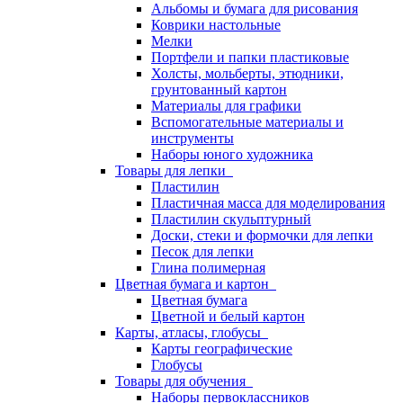
Альбомы и бумага для рисования
Коврики настольные
Мелки
Портфели и папки пластиковые
Холсты, мольберты, этюдники,
грунтованный картон
Материалы для графики
Вспомогательные материалы и
инструменты
Наборы юного художника
Товары для лепки
Пластилин
Пластичная масса для моделирования
Пластилин скульптурный
Доски, стеки и формочки для лепки
Песок для лепки
Глина полимерная
Цветная бумага и картон
Цветная бумага
Цветной и белый картон
Карты, атласы, глобусы
Карты географические
Глобусы
Товары для обучения
Наборы первоклассников