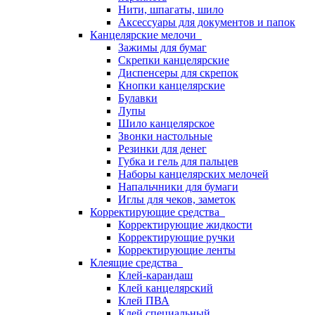
Нити, шпагаты, шило
Аксессуары для документов и папок
Канцелярские мелочи
Зажимы для бумаг
Скрепки канцелярские
Диспенсеры для скрепок
Кнопки канцелярские
Булавки
Лупы
Шило канцелярское
Звонки настольные
Резинки для денег
Губка и гель для пальцев
Наборы канцелярских мелочей
Напальчники для бумаги
Иглы для чеков, заметок
Корректирующие средства
Корректирующие жидкости
Корректирующие ручки
Корректирующие ленты
Клеящие средства
Клей-карандаш
Клей канцелярский
Клей ПВА
Клей специальный