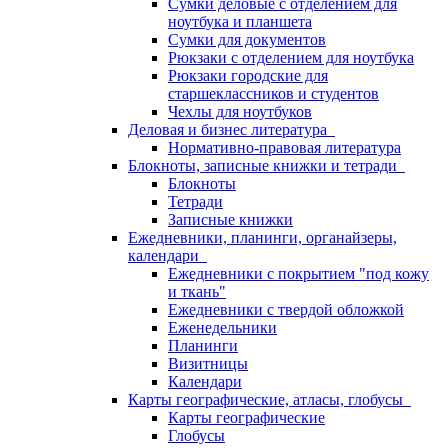
Сумки деловые с отделением для
ноутбука и планшета
Сумки для документов
Рюкзаки с отделением для ноутбука
Рюкзаки городские для
старшеклассников и студентов
Чехлы для ноутбуков
Деловая и бизнес литература
Нормативно-правовая литература
Блокноты, записные книжки и тетради
Блокноты
Тетради
Записные книжки
Ежедневники, планинги, органайзеры,
календари
Ежедневники с покрытием "под кожу
и ткань"
Ежедневники с твердой обложкой
Еженедельники
Планинги
Визитницы
Календари
Карты географические, атласы, глобусы
Карты географические
Глобусы