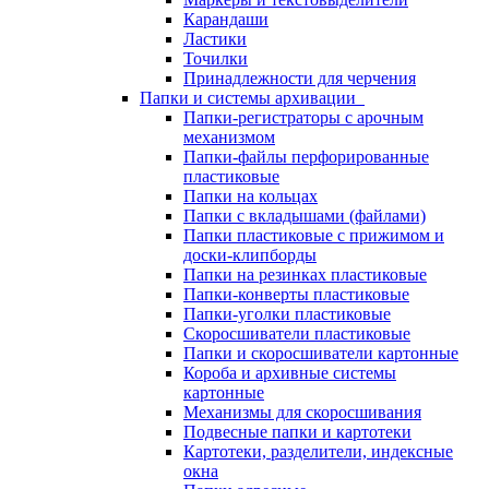
Карандаши
Ластики
Точилки
Принадлежности для черчения
Папки и системы архивации
Папки-регистраторы с арочным
механизмом
Папки-файлы перфорированные
пластиковые
Папки на кольцах
Папки с вкладышами (файлами)
Папки пластиковые с прижимом и
доски-клипборды
Папки на резинках пластиковые
Папки-конверты пластиковые
Папки-уголки пластиковые
Скоросшиватели пластиковые
Папки и скоросшиватели картонные
Короба и архивные системы
картонные
Механизмы для скоросшивания
Подвесные папки и картотеки
Картотеки, разделители, индексные
окна