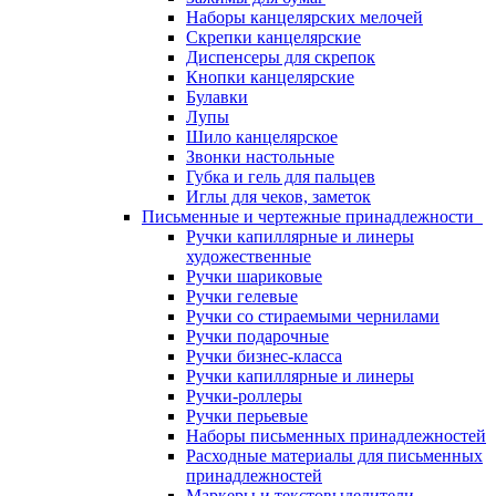
Наборы канцелярских мелочей
Скрепки канцелярские
Диспенсеры для скрепок
Кнопки канцелярские
Булавки
Лупы
Шило канцелярское
Звонки настольные
Губка и гель для пальцев
Иглы для чеков, заметок
Письменные и чертежные принадлежности
Ручки капиллярные и линеры
художественные
Ручки шариковые
Ручки гелевые
Ручки со стираемыми чернилами
Ручки подарочные
Ручки бизнес-класса
Ручки капиллярные и линеры
Ручки-роллеры
Ручки перьевые
Наборы письменных принадлежностей
Расходные материалы для письменных
принадлежностей
Маркеры и текстовыделители