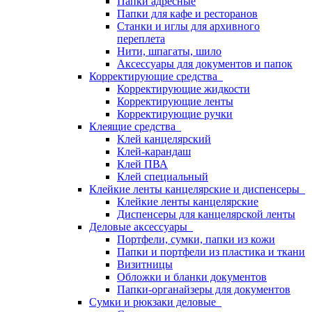
Папки адресные
Папки для кафе и ресторанов
Станки и иглы для архивного
переплета
Нити, шпагаты, шило
Аксессуары для документов и папок
Корректирующие средства
Корректирующие жидкости
Корректирующие ленты
Корректирующие ручки
Клеящие средства
Клей канцелярский
Клей-карандаш
Клей ПВА
Клей специальный
Клейкие ленты канцелярские и диспенсеры
Клейкие ленты канцелярские
Диспенсеры для канцелярской ленты
Деловые аксессуары
Портфели, сумки, папки из кожи
Папки и портфели из пластика и ткани
Визитницы
Обложки и бланки документов
Папки-органайзеры для документов
Сумки и рюкзаки деловые