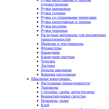
художественные
Ручки шариковые
Ручки гелевые
Ручки со стираемыми чернилами
Ручки капиллярные и линеры
Ручки-роллеры
Ручки перьевые
Расходные материалы для письменных
принадлежностей
Маркеры и текстмаркеры
Фломастеры
Карандаши
Карандаши цветные
Точилки
Ластики
Пеналы школьные
Коврики настольные
Школьные канцтовары
Настольные принадлежности
Дыроколы
Степлеры, скобы, антистеплеры
Корректирующие средства
Ножницы, ножи
Клей