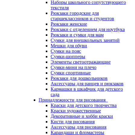
Наборы школьного сопутствующего
текстиля
Рюкзаки городские для
старшеклассников и студентов
Рюкзаки женские
Рюкзаки с отделением для ноутбука
Рюкзаки и сумки для мам
Сумки для внешкольных занятий
Мешки для обуви
Сумки на пояс
Сумки-шопперы
Элементы светоотражающие
Сумки-мини на плечо
Сумки спортивные
Рюкзаки для дошкольников
Аксессуары для ранцев и рюкзаков
Кармашки в шкафчик для детского
сада
Принадлежности для рисования
Краски для детского творчества
Краски художественные
Декоративные и хобби краски
Кисти для рисования
Аксессуары для рисования
Карандаши и фломастеры