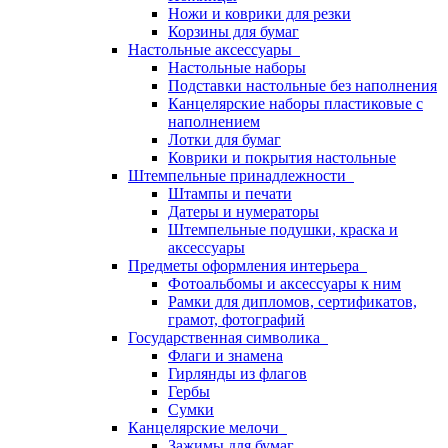
Ножи и коврики для резки
Корзины для бумаг
Настольные аксессуары
Настольные наборы
Подставки настольные без наполнения
Канцелярские наборы пластиковые с
наполнением
Лотки для бумаг
Коврики и покрытия настольные
Штемпельные принадлежности
Штампы и печати
Датеры и нумераторы
Штемпельные подушки, краска и
аксессуары
Предметы оформления интерьера
Фотоальбомы и аксессуары к ним
Рамки для дипломов, сертификатов,
грамот, фотографий
Государственная символика
Флаги и знамена
Гирлянды из флагов
Гербы
Сумки
Канцелярские мелочи
Зажимы для бумаг