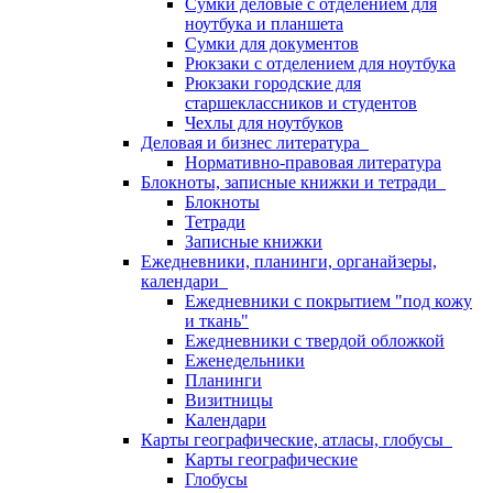
Сумки деловые с отделением для
ноутбука и планшета
Сумки для документов
Рюкзаки с отделением для ноутбука
Рюкзаки городские для
старшеклассников и студентов
Чехлы для ноутбуков
Деловая и бизнес литература
Нормативно-правовая литература
Блокноты, записные книжки и тетради
Блокноты
Тетради
Записные книжки
Ежедневники, планинги, органайзеры,
календари
Ежедневники с покрытием "под кожу
и ткань"
Ежедневники с твердой обложкой
Еженедельники
Планинги
Визитницы
Календари
Карты географические, атласы, глобусы
Карты географические
Глобусы