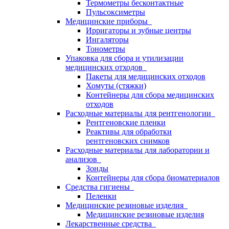
Термометры бесконтактные
Пульсоксиметры
Медицинские приборы
Ирригаторы и зубные центры
Ингаляторы
Тонометры
Упаковка для сбора и утилизации
медицинских отходов
Пакеты для медицинских отходов
Хомуты (стяжки)
Контейнеры для сбора медицинских
отходов
Расходные материалы для рентгенологии
Рентгеновские пленки
Реактивы для обработки
рентгеновских снимков
Расходные материалы для лаборатории и
анализов
Зонды
Контейнеры для сбора биоматериалов
Средства гигиены
Пеленки
Медицинские резиновые изделия
Медицинские резиновые изделия
Лекарственные средства