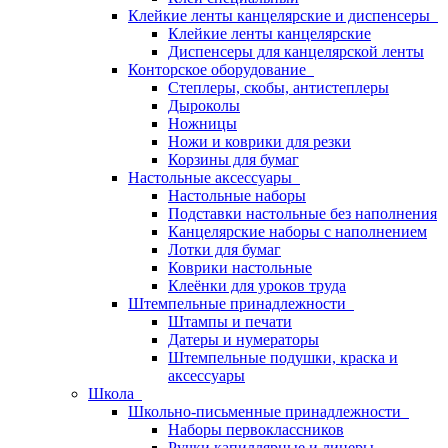
Клейкие ленты канцелярские и диспенсеры
Клейкие ленты канцелярские
Диспенсеры для канцелярской ленты
Конторское оборудование
Степлеры, скобы, антистеплеры
Дыроколы
Ножницы
Ножи и коврики для резки
Корзины для бумаг
Настольные аксессуары
Настольные наборы
Подставки настольные без наполнения
Канцелярские наборы с наполнением
Лотки для бумаг
Коврики настольные
Клеёнки для уроков труда
Штемпельные принадлежности
Штампы и печати
Датеры и нумераторы
Штемпельные подушки, краска и
аксессуары
Школа
Школьно-письменные принадлежности
Наборы первоклассников
Ручки капиллярные и линеры