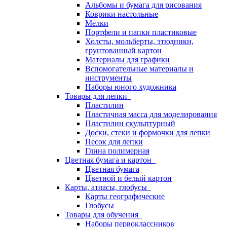
Альбомы и бумага для рисования
Коврики настольные
Мелки
Портфели и папки пластиковые
Холсты, мольберты, этюдники,
грунтованный картон
Материалы для графики
Вспомогательные материалы и
инструменты
Наборы юного художника
Товары для лепки
Пластилин
Пластичная масса для моделирования
Пластилин скульптурный
Доски, стеки и формочки для лепки
Песок для лепки
Глина полимерная
Цветная бумага и картон
Цветная бумага
Цветной и белый картон
Карты, атласы, глобусы
Карты географические
Глобусы
Товары для обучения
Наборы первоклассников