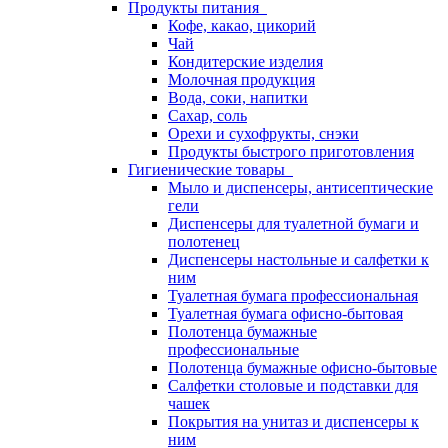
Продукты питания
Кофе, какао, цикорий
Чай
Кондитерские изделия
Молочная продукция
Вода, соки, напитки
Сахар, соль
Орехи и сухофрукты, снэки
Продукты быстрого приготовления
Гигиенические товары
Мыло и диспенсеры, антисептические
гели
Диспенсеры для туалетной бумаги и
полотенец
Диспенсеры настольные и салфетки к
ним
Туалетная бумага профессиональная
Туалетная бумага офисно-бытовая
Полотенца бумажные
профессиональные
Полотенца бумажные офисно-бытовые
Салфетки столовые и подставки для
чашек
Покрытия на унитаз и диспенсеры к
ним