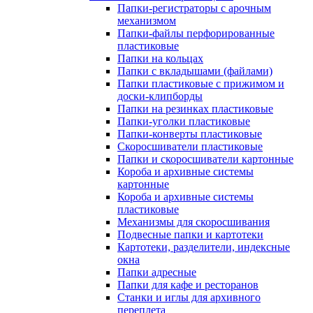
Папки-регистраторы с арочным
механизмом
Папки-файлы перфорированные
пластиковые
Папки на кольцах
Папки с вкладышами (файлами)
Папки пластиковые с прижимом и
доски-клипборды
Папки на резинках пластиковые
Папки-уголки пластиковые
Папки-конверты пластиковые
Скоросшиватели пластиковые
Папки и скоросшиватели картонные
Короба и архивные системы
картонные
Короба и архивные системы
пластиковые
Механизмы для скоросшивания
Подвесные папки и картотеки
Картотеки, разделители, индексные
окна
Папки адресные
Папки для кафе и ресторанов
Станки и иглы для архивного
переплета