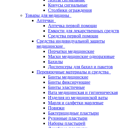
Конусы сигнальные
Столбики ограждения
Товары для медицины
Аптечки
Аптечка первой помощи
Емкости для лекарственных средств
Средства первой помощи
Средства индивидуальной защиты
медицинские
Перчатки медицинские
Маски медицинские одноразовые
Бахилы
Диспенсеры для бахил и пакетов
Перевязочные материалы и средства
Бинты медицинские
Бинты фиксирующие
Бинты эластичные
Вата медицинская и гигиеническая
Изделия из медицинской ваты
Марля и салфетки марлевые
Повязки
Бактерицидные пластыри
Рулонные пластыри
Наборы пластырей