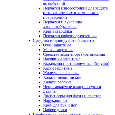
воздействий
Перчатки износостойкие для защиты
от механических и химических
повреждений
Перчатки и рукавицы
хлопчатобумажные
Краги сварщика
Перчатки рабочие утепленные
Средства индивидуальной защиты
Очки защитные
Маски защитные
Средства защиты органов дыхания
Наушники защитные
Вкладыши противошумные (беруши)
Каски защитные
Жилеты сигнальные
Халаты медицинские
Халаты рабочие
Непромокаемые плащи и куртки
Бахилы
Диспенсеры для бахил и пакетов
Нарукавники
Крем для рук и ног
Набородники
Профессиональные дерматологические