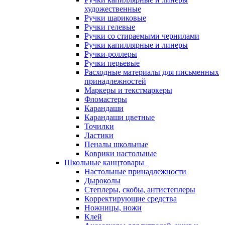
художественные
Ручки шариковые
Ручки гелевые
Ручки со стираемыми чернилами
Ручки капиллярные и линеры
Ручки-роллеры
Ручки перьевые
Расходные материалы для письменных
принадлежностей
Маркеры и текстмаркеры
Фломастеры
Карандаши
Карандаши цветные
Точилки
Ластики
Пеналы школьные
Коврики настольные
Школьные канцтовары
Настольные принадлежности
Дыроколы
Степлеры, скобы, антистеплеры
Корректирующие средства
Ножницы, ножи
Клей