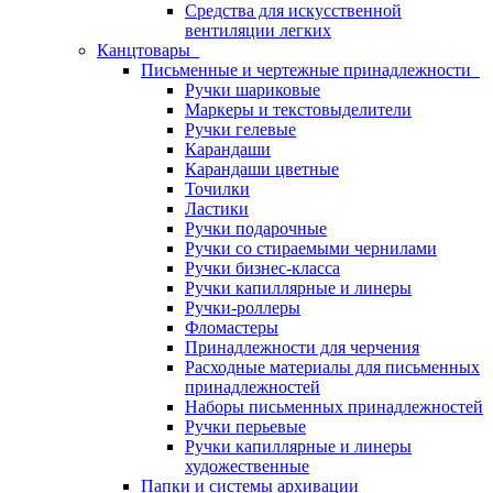
Средства для искусственной
вентиляции легких
Канцтовары
Письменные и чертежные принадлежности
Ручки шариковые
Маркеры и текстовыделители
Ручки гелевые
Карандаши
Карандаши цветные
Точилки
Ластики
Ручки подарочные
Ручки со стираемыми чернилами
Ручки бизнес-класса
Ручки капиллярные и линеры
Ручки-роллеры
Фломастеры
Принадлежности для черчения
Расходные материалы для письменных
принадлежностей
Наборы письменных принадлежностей
Ручки перьевые
Ручки капиллярные и линеры
художественные
Папки и системы архивации