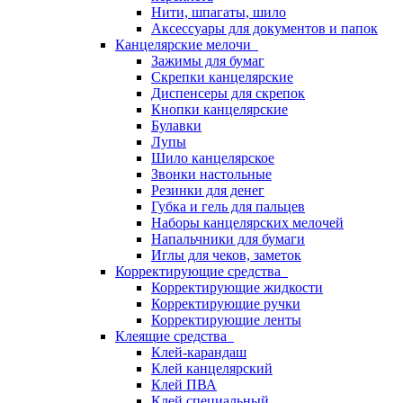
Нити, шпагаты, шило
Аксессуары для документов и папок
Канцелярские мелочи
Зажимы для бумаг
Скрепки канцелярские
Диспенсеры для скрепок
Кнопки канцелярские
Булавки
Лупы
Шило канцелярское
Звонки настольные
Резинки для денег
Губка и гель для пальцев
Наборы канцелярских мелочей
Напальчники для бумаги
Иглы для чеков, заметок
Корректирующие средства
Корректирующие жидкости
Корректирующие ручки
Корректирующие ленты
Клеящие средства
Клей-карандаш
Клей канцелярский
Клей ПВА
Клей специальный