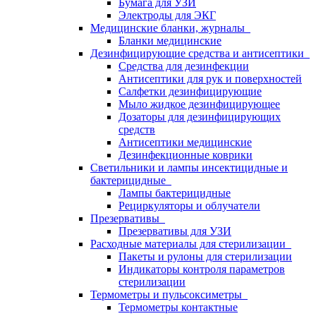
Бумага для УЗИ
Электроды для ЭКГ
Медицинские бланки, журналы
Бланки медицинские
Дезинфицирующие средства и антисептики
Средства для дезинфекции
Антисептики для рук и поверхностей
Салфетки дезинфицирующие
Мыло жидкое дезинфицирующее
Дозаторы для дезинфицирующих
средств
Антисептики медицинские
Дезинфекционные коврики
Светильники и лампы инсектицидные и
бактерицидные
Лампы бактерицидные
Рециркуляторы и облучатели
Презервативы
Презервативы для УЗИ
Расходные материалы для стерилизации
Пакеты и рулоны для стерилизации
Индикаторы контроля параметров
стерилизации
Термометры и пульсоксиметры
Термометры контактные