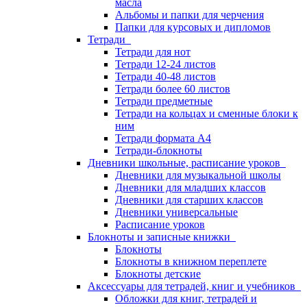
масла
Альбомы и папки для черчения
Папки для курсовых и дипломов
Тетради
Тетради для нот
Тетради 12-24 листов
Тетради 40-48 листов
Тетради более 60 листов
Тетради предметные
Тетради на кольцах и сменные блоки к
ним
Тетради формата А4
Тетради-блокноты
Дневники школьные, расписание уроков
Дневники для музыкальной школы
Дневники для младших классов
Дневники для старших классов
Дневники универсальные
Расписание уроков
Блокноты и записные книжки
Блокноты
Блокноты в книжном переплете
Блокноты детские
Аксессуары для тетрадей, книг и учебников
Обложки для книг, тетрадей и