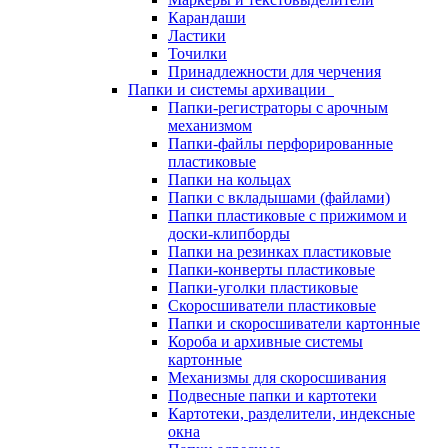
Карандаши
Ластики
Точилки
Принадлежности для черчения
Папки и системы архивации
Папки-регистраторы с арочным
механизмом
Папки-файлы перфорированные
пластиковые
Папки на кольцах
Папки с вкладышами (файлами)
Папки пластиковые с прижимом и
доски-клипборды
Папки на резинках пластиковые
Папки-конверты пластиковые
Папки-уголки пластиковые
Скоросшиватели пластиковые
Папки и скоросшиватели картонные
Короба и архивные системы
картонные
Механизмы для скоросшивания
Подвесные папки и картотеки
Картотеки, разделители, индексные
окна