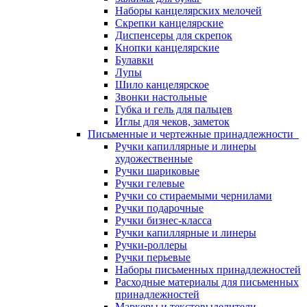
Наборы канцелярских мелочей
Скрепки канцелярские
Диспенсеры для скрепок
Кнопки канцелярские
Булавки
Лупы
Шило канцелярское
Звонки настольные
Губка и гель для пальцев
Иглы для чеков, заметок
Письменные и чертежные принадлежности
Ручки капиллярные и линеры
художественные
Ручки шариковые
Ручки гелевые
Ручки со стираемыми чернилами
Ручки подарочные
Ручки бизнес-класса
Ручки капиллярные и линеры
Ручки-роллеры
Ручки перьевые
Наборы письменных принадлежностей
Расходные материалы для письменных
принадлежностей
Маркеры и текстовыделители