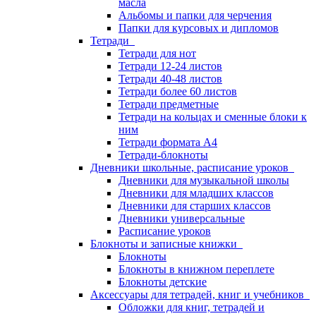
масла
Альбомы и папки для черчения
Папки для курсовых и дипломов
Тетради
Тетради для нот
Тетради 12-24 листов
Тетради 40-48 листов
Тетради более 60 листов
Тетради предметные
Тетради на кольцах и сменные блоки к
ним
Тетради формата А4
Тетради-блокноты
Дневники школьные, расписание уроков
Дневники для музыкальной школы
Дневники для младших классов
Дневники для старших классов
Дневники универсальные
Расписание уроков
Блокноты и записные книжки
Блокноты
Блокноты в книжном переплете
Блокноты детские
Аксессуары для тетрадей, книг и учебников
Обложки для книг, тетрадей и