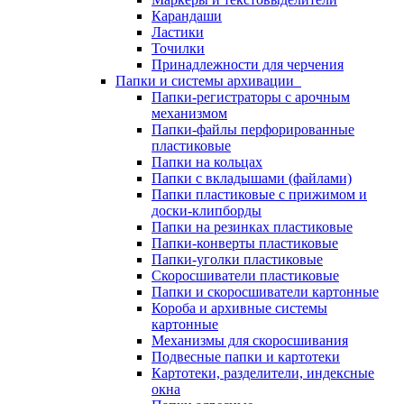
Карандаши
Ластики
Точилки
Принадлежности для черчения
Папки и системы архивации
Папки-регистраторы с арочным
механизмом
Папки-файлы перфорированные
пластиковые
Папки на кольцах
Папки с вкладышами (файлами)
Папки пластиковые с прижимом и
доски-клипборды
Папки на резинках пластиковые
Папки-конверты пластиковые
Папки-уголки пластиковые
Скоросшиватели пластиковые
Папки и скоросшиватели картонные
Короба и архивные системы
картонные
Механизмы для скоросшивания
Подвесные папки и картотеки
Картотеки, разделители, индексные
окна