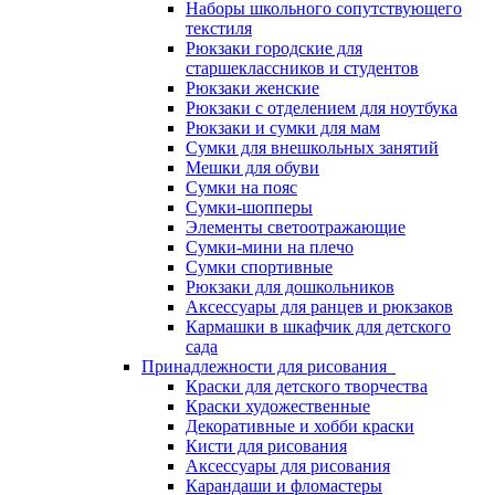
Наборы школьного сопутствующего
текстиля
Рюкзаки городские для
старшеклассников и студентов
Рюкзаки женские
Рюкзаки с отделением для ноутбука
Рюкзаки и сумки для мам
Сумки для внешкольных занятий
Мешки для обуви
Сумки на пояс
Сумки-шопперы
Элементы светоотражающие
Сумки-мини на плечо
Сумки спортивные
Рюкзаки для дошкольников
Аксессуары для ранцев и рюкзаков
Кармашки в шкафчик для детского
сада
Принадлежности для рисования
Краски для детского творчества
Краски художественные
Декоративные и хобби краски
Кисти для рисования
Аксессуары для рисования
Карандаши и фломастеры