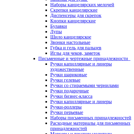
Наборы канцелярских мелочей
Скрепки канцелярские
Диспенсеры для скрепок
Кнопки канцелярские
Булавки
Лупы
Шило канцелярское
Звонки настольные
Губка и гель для пальцев
Иглы для чеков, заметок
Письменные и чертежные принадлежности
Ручки капиллярные и линеры
художественные
Ручки шариковые
Ручки гелевые
Ручки со стираемыми чернилами
Ручки подарочные
Ручки бизнес-класса
Ручки капиллярные и линеры
Ручки-роллеры
Ручки перьевые
Наборы письменных принадлежностей
Расходные материалы для письменных
принадлежностей
Маркеры и текстовыделители