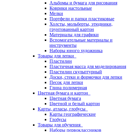
Альбомы и бумага для рисования
Коврики настольные
Мелки
Портфели и папки пластиковые
Холсты, мольберты, этюдники,
грунтованный картон
Материалы для графики
Вспомогательные материалы и
инструменты
Наборы юного художника
Товары для лепки
Пластилин
Пластичная масса для моделирования
Пластилин скульптурный
Доски, стеки и формочки для лепки
Песок для лепки
Глина полимерная
Цветная бумага и картон
Цветная бумага
Цветной и белый картон
Карты, атласы, глобусы
Карты географические
Глобусы
Товары для обучения
Наборы первоклассников