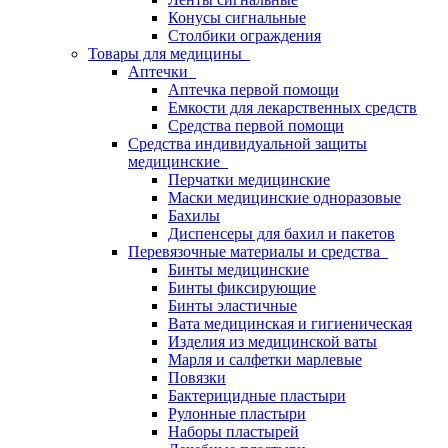
Конусы сигнальные
Столбики ограждения
Товары для медицины
Аптечки
Аптечка первой помощи
Емкости для лекарственных средств
Средства первой помощи
Средства индивидуальной защиты
медицинские
Перчатки медицинские
Маски медицинские одноразовые
Бахилы
Диспенсеры для бахил и пакетов
Перевязочные материалы и средства
Бинты медицинские
Бинты фиксирующие
Бинты эластичные
Вата медицинская и гигиеническая
Изделия из медицинской ваты
Марля и салфетки марлевые
Повязки
Бактерицидные пластыри
Рулонные пластыри
Наборы пластырей