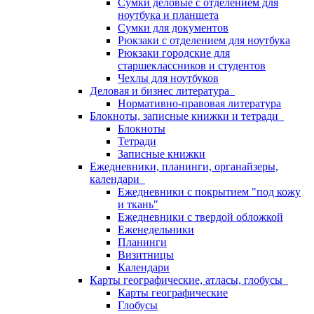
Сумки деловые с отделением для
ноутбука и планшета
Сумки для документов
Рюкзаки с отделением для ноутбука
Рюкзаки городские для
старшеклассников и студентов
Чехлы для ноутбуков
Деловая и бизнес литература
Нормативно-правовая литература
Блокноты, записные книжки и тетради
Блокноты
Тетради
Записные книжки
Ежедневники, планинги, органайзеры,
календари
Ежедневники с покрытием "под кожу
и ткань"
Ежедневники с твердой обложкой
Еженедельники
Планинги
Визитницы
Календари
Карты географические, атласы, глобусы
Карты географические
Глобусы