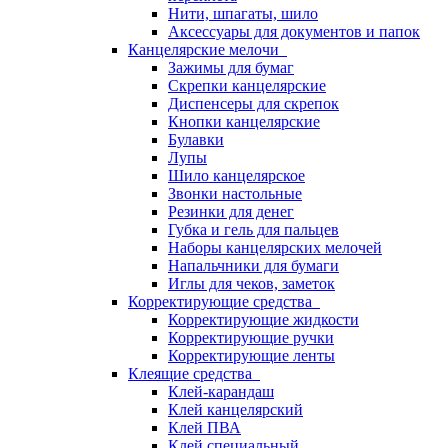
Нити, шпагаты, шило
Аксессуары для документов и папок
Канцелярские мелочи
Зажимы для бумаг
Скрепки канцелярские
Диспенсеры для скрепок
Кнопки канцелярские
Булавки
Лупы
Шило канцелярское
Звонки настольные
Резинки для денег
Губка и гель для пальцев
Наборы канцелярских мелочей
Напальчники для бумаги
Иглы для чеков, заметок
Корректирующие средства
Корректирующие жидкости
Корректирующие ручки
Корректирующие ленты
Клеящие средства
Клей-карандаш
Клей канцелярский
Клей ПВА
Клей специальный