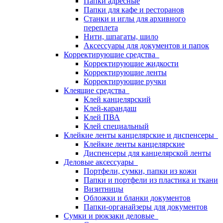
Папки адресные
Папки для кафе и ресторанов
Станки и иглы для архивного
переплета
Нити, шпагаты, шило
Аксессуары для документов и папок
Корректирующие средства
Корректирующие жидкости
Корректирующие ленты
Корректирующие ручки
Клеящие средства
Клей канцелярский
Клей-карандаш
Клей ПВА
Клей специальный
Клейкие ленты канцелярские и диспенсеры
Клейкие ленты канцелярские
Диспенсеры для канцелярской ленты
Деловые аксессуары
Портфели, сумки, папки из кожи
Папки и портфели из пластика и ткани
Визитницы
Обложки и бланки документов
Папки-органайзеры для документов
Сумки и рюкзаки деловые