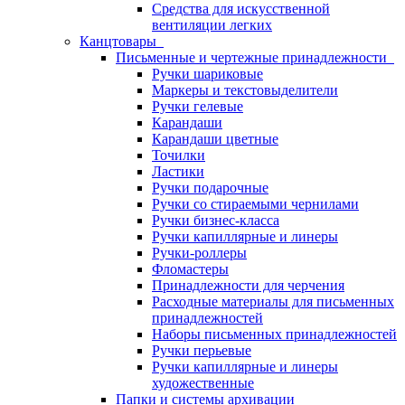
Средства для искусственной
вентиляции легких
Канцтовары
Письменные и чертежные принадлежности
Ручки шариковые
Маркеры и текстовыделители
Ручки гелевые
Карандаши
Карандаши цветные
Точилки
Ластики
Ручки подарочные
Ручки со стираемыми чернилами
Ручки бизнес-класса
Ручки капиллярные и линеры
Ручки-роллеры
Фломастеры
Принадлежности для черчения
Расходные материалы для письменных
принадлежностей
Наборы письменных принадлежностей
Ручки перьевые
Ручки капиллярные и линеры
художественные
Папки и системы архивации