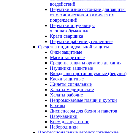
воздействий
Перчатки износостойкие для защиты
от механических и химических
повреждений
Перчатки и рукавицы
хлопчатобумажные
Краги сварщика
Перчатки рабочие утепленные
Средства индивидуальной защиты
Очки защитные
Маски защитные
Средства защиты органов дыхания
Наушники защитные
Вкладыши противошумные (беруши)
Каски защитные
Жилеты сигнальные
Халаты медицинские
Халаты рабочие
Непромокаемые плащи и куртки
Бахилы
Диспенсеры для бахил и пакетов
Нарукавники
Крем для рук и ног
Набородники
Профессиональные дерматологические