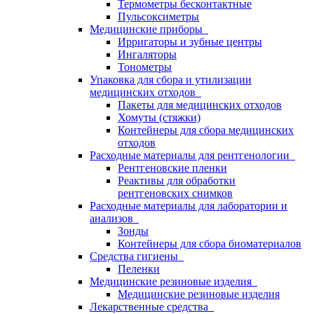
Термометры бесконтактные
Пульсоксиметры
Медицинские приборы
Ирригаторы и зубные центры
Ингаляторы
Тонометры
Упаковка для сбора и утилизации
медицинских отходов
Пакеты для медицинских отходов
Хомуты (стяжки)
Контейнеры для сбора медицинских
отходов
Расходные материалы для рентгенологии
Рентгеновские пленки
Реактивы для обработки
рентгеновских снимков
Расходные материалы для лаборатории и
анализов
Зонды
Контейнеры для сбора биоматериалов
Средства гигиены
Пеленки
Медицинские резиновые изделия
Медицинские резиновые изделия
Лекарственные средства