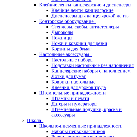
Клейкие ленты канцелярские и диспенсеры
Клейкие ленты канцелярские
Диспенсеры для канцелярской ленты
Конторское оборудование
Степлеры, скобы, антистеплеры
Дыроколы
Ножницы
Ножи и коврики для резки
Корзины для бумаг
Настольные аксессуары
Настольные наборы
Подставки настольные без наполнения
Канцелярские наборы с наполнением
Лотки для бумаг
Коврики настольные
Клеёнки для уроков труда
Штемпельные принадлежности
Штампы и печати
Датеры и нумераторы
Штемпельные подушки, краска и
аксессуары
Школа
Школьно-письменные принадлежности
Наборы первоклассников
Ручки капиллярные и линеры