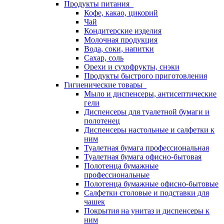
Продукты питания
Кофе, какао, цикорий
Чай
Кондитерские изделия
Молочная продукция
Вода, соки, напитки
Сахар, соль
Орехи и сухофрукты, снэки
Продукты быстрого приготовления
Гигиенические товары
Мыло и диспенсеры, антисептические
гели
Диспенсеры для туалетной бумаги и
полотенец
Диспенсеры настольные и салфетки к
ним
Туалетная бумага профессиональная
Туалетная бумага офисно-бытовая
Полотенца бумажные
профессиональные
Полотенца бумажные офисно-бытовые
Салфетки столовые и подставки для
чашек
Покрытия на унитаз и диспенсеры к
ним