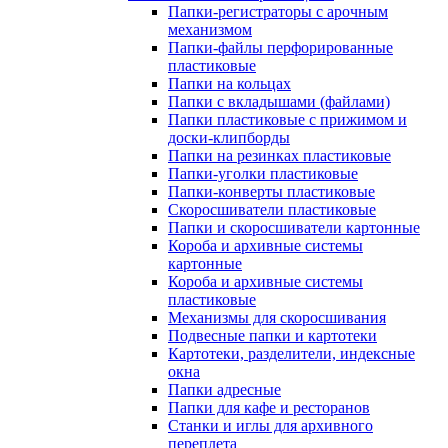
Папки-регистраторы с арочным
механизмом
Папки-файлы перфорированные
пластиковые
Папки на кольцах
Папки с вкладышами (файлами)
Папки пластиковые с прижимом и
доски-клипборды
Папки на резинках пластиковые
Папки-уголки пластиковые
Папки-конверты пластиковые
Скоросшиватели пластиковые
Папки и скоросшиватели картонные
Короба и архивные системы
картонные
Короба и архивные системы
пластиковые
Механизмы для скоросшивания
Подвесные папки и картотеки
Картотеки, разделители, индексные
окна
Папки адресные
Папки для кафе и ресторанов
Станки и иглы для архивного
переплета