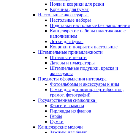
Ножи и коврики для резки
Корзины для бумаг
Настольные аксессуары
Настольные наборы
Подставки настольные без наполнения
Канцелярские наборы пластиковые с
наполнением
Лотки для бумаг
Коврики и покрытия настольные
Штемпельные принадлежности
Штампы и печати
Датеры и нумераторы
Штемпельные подушки, краска и
аксессуары
Предметы оформления интерьера
Фотоальбомы и аксессуары к ним
Рамки для дипломов, сертификатов,
грамот, фотографий
Государственная символика
Флаги и знамена
Гирлянды из флагов
Гербы
Сумки
Канцелярские мелочи
Зажимы для бумаг