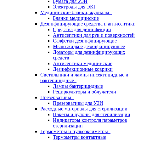
Бумага для УЗИ
Электроды для ЭКГ
Медицинские бланки, журналы
Бланки медицинские
Дезинфицирующие средства и антисептики
Средства для дезинфекции
Антисептики для рук и поверхностей
Салфетки дезинфицирующие
Мыло жидкое дезинфицирующее
Дозаторы для дезинфицирующих
средств
Антисептики медицинские
Дезинфекционные коврики
Светильники и лампы инсектицидные и
бактерицидные
Лампы бактерицидные
Рециркуляторы и облучатели
Презервативы
Презервативы для УЗИ
Расходные материалы для стерилизации
Пакеты и рулоны для стерилизации
Индикаторы контроля параметров
стерилизации
Термометры и пульсоксиметры
Термометры контактные