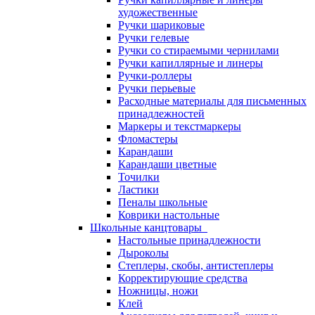
художественные
Ручки шариковые
Ручки гелевые
Ручки со стираемыми чернилами
Ручки капиллярные и линеры
Ручки-роллеры
Ручки перьевые
Расходные материалы для письменных
принадлежностей
Маркеры и текстмаркеры
Фломастеры
Карандаши
Карандаши цветные
Точилки
Ластики
Пеналы школьные
Коврики настольные
Школьные канцтовары
Настольные принадлежности
Дыроколы
Степлеры, скобы, антистеплеры
Корректирующие средства
Ножницы, ножи
Клей