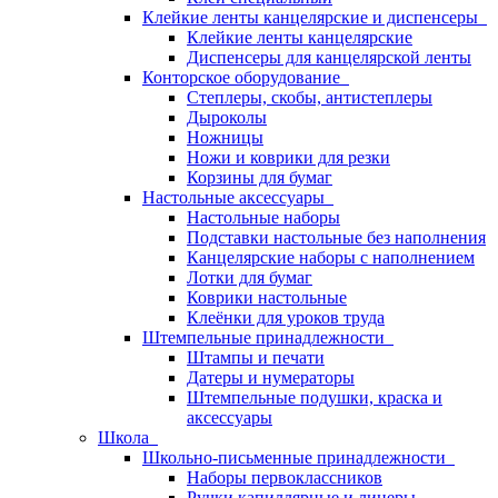
Клейкие ленты канцелярские и диспенсеры
Клейкие ленты канцелярские
Диспенсеры для канцелярской ленты
Конторское оборудование
Степлеры, скобы, антистеплеры
Дыроколы
Ножницы
Ножи и коврики для резки
Корзины для бумаг
Настольные аксессуары
Настольные наборы
Подставки настольные без наполнения
Канцелярские наборы с наполнением
Лотки для бумаг
Коврики настольные
Клеёнки для уроков труда
Штемпельные принадлежности
Штампы и печати
Датеры и нумераторы
Штемпельные подушки, краска и
аксессуары
Школа
Школьно-письменные принадлежности
Наборы первоклассников
Ручки капиллярные и линеры