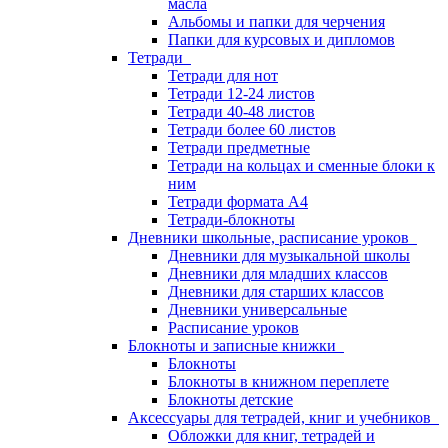
масла
Альбомы и папки для черчения
Папки для курсовых и дипломов
Тетради
Тетради для нот
Тетради 12-24 листов
Тетради 40-48 листов
Тетради более 60 листов
Тетради предметные
Тетради на кольцах и сменные блоки к
ним
Тетради формата А4
Тетради-блокноты
Дневники школьные, расписание уроков
Дневники для музыкальной школы
Дневники для младших классов
Дневники для старших классов
Дневники универсальные
Расписание уроков
Блокноты и записные книжки
Блокноты
Блокноты в книжном переплете
Блокноты детские
Аксессуары для тетрадей, книг и учебников
Обложки для книг, тетрадей и