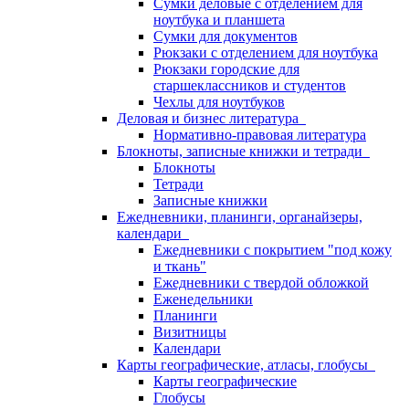
Сумки деловые с отделением для
ноутбука и планшета
Сумки для документов
Рюкзаки с отделением для ноутбука
Рюкзаки городские для
старшеклассников и студентов
Чехлы для ноутбуков
Деловая и бизнес литература
Нормативно-правовая литература
Блокноты, записные книжки и тетради
Блокноты
Тетради
Записные книжки
Ежедневники, планинги, органайзеры,
календари
Ежедневники с покрытием "под кожу
и ткань"
Ежедневники с твердой обложкой
Еженедельники
Планинги
Визитницы
Календари
Карты географические, атласы, глобусы
Карты географические
Глобусы