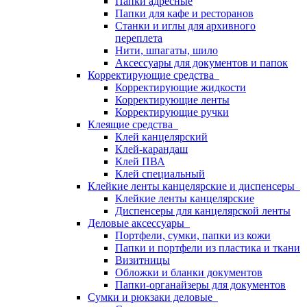
Папки адресные
Папки для кафе и ресторанов
Станки и иглы для архивного
переплета
Нити, шпагаты, шило
Аксессуары для документов и папок
Корректирующие средства
Корректирующие жидкости
Корректирующие ленты
Корректирующие ручки
Клеящие средства
Клей канцелярский
Клей-карандаш
Клей ПВА
Клей специальный
Клейкие ленты канцелярские и диспенсеры
Клейкие ленты канцелярские
Диспенсеры для канцелярской ленты
Деловые аксессуары
Портфели, сумки, папки из кожи
Папки и портфели из пластика и ткани
Визитницы
Обложки и бланки документов
Папки-органайзеры для документов
Сумки и рюкзаки деловые