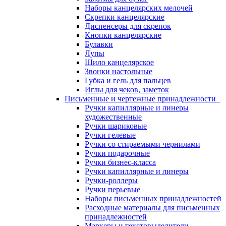
Наборы канцелярских мелочей
Скрепки канцелярские
Диспенсеры для скрепок
Кнопки канцелярские
Булавки
Лупы
Шило канцелярское
Звонки настольные
Губка и гель для пальцев
Иглы для чеков, заметок
Письменные и чертежные принадлежности
Ручки капиллярные и линеры
художественные
Ручки шариковые
Ручки гелевые
Ручки со стираемыми чернилами
Ручки подарочные
Ручки бизнес-класса
Ручки капиллярные и линеры
Ручки-роллеры
Ручки перьевые
Наборы письменных принадлежностей
Расходные материалы для письменных
принадлежностей
Маркеры и текстовыделители