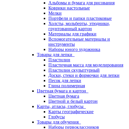
Альбомы и бумага для рисования
Коврики настольные
Мелки
Портфели и папки пластиковые
Холсты, мольберты, этюдники,
грунтованный картон
Материалы для графики
Вспомогательные материалы и
инструменты
Наборы юного художника
Товары для лепки
Пластилин
Пластичная масса для моделирования
Пластилин скульптурный
Доски, стеки и формочки для лепки
Песок для лепки
Глина полимерная
Цветная бумага и картон
Цветная бумага
Цветной и белый картон
Карты, атласы, глобусы
Карты географические
Глобусы
Товары для обучения
Наборы первоклассников