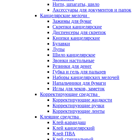
Нити, шпагаты, шило
Аксессуары для документов и папок
Канцелярские мелочи
Зажимы для бумаг
Скрепки канцелярские
Диспенсеры для скрепок
Кнопки канцелярские
Булавки
Лупы
Шило канцелярское
Звонки настольные
Резинки для денег
Губка и гель для пальцев
Наборы канцелярских мелочей
Напальчники для бумаги
Иглы для чеков, заметок
Корректирующие средства
Корректирующие жидкости
Корректирующие ручки
Корректирующие ленты
Клеящие средства
Клей-карандаш
Клей канцелярский
Клей ПВА
Клей специальный