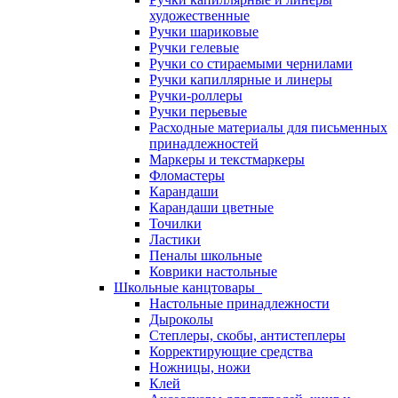
художественные
Ручки шариковые
Ручки гелевые
Ручки со стираемыми чернилами
Ручки капиллярные и линеры
Ручки-роллеры
Ручки перьевые
Расходные материалы для письменных
принадлежностей
Маркеры и текстмаркеры
Фломастеры
Карандаши
Карандаши цветные
Точилки
Ластики
Пеналы школьные
Коврики настольные
Школьные канцтовары
Настольные принадлежности
Дыроколы
Степлеры, скобы, антистеплеры
Корректирующие средства
Ножницы, ножи
Клей