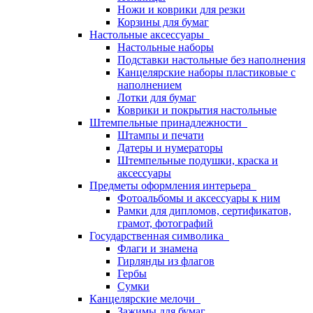
Ножи и коврики для резки
Корзины для бумаг
Настольные аксессуары
Настольные наборы
Подставки настольные без наполнения
Канцелярские наборы пластиковые с
наполнением
Лотки для бумаг
Коврики и покрытия настольные
Штемпельные принадлежности
Штампы и печати
Датеры и нумераторы
Штемпельные подушки, краска и
аксессуары
Предметы оформления интерьера
Фотоальбомы и аксессуары к ним
Рамки для дипломов, сертификатов,
грамот, фотографий
Государственная символика
Флаги и знамена
Гирлянды из флагов
Гербы
Сумки
Канцелярские мелочи
Зажимы для бумаг