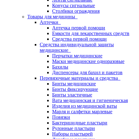
Конусы сигнальные
Столбики ограждения
Товары для медицины
Аптечки
Аптечка первой помощи
Емкости для лекарственных средств
Средства первой помощи
Средства индивидуальной защиты
медицинские
Перчатки медицинские
Маски медицинские одноразовые
Бахилы
Диспенсеры для бахил и пакетов
Перевязочные материалы и средства
Бинты медицинские
Бинты фиксирующие
Бинты эластичные
Вата медицинская и гигиеническая
Изделия из медицинской ваты
Марля и салфетки марлевые
Повязки
Бактерицидные пластыри
Рулонные пластыри
Наборы пластырей