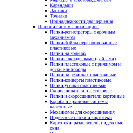
Карандаши
Ластики
Точилки
Принадлежности для черчения
Папки и системы архивации
Папки-регистраторы с арочным
механизмом
Папки-файлы перфорированные
пластиковые
Папки на кольцах
Папки с вкладышами (файлами)
Папки пластиковые с прижимом и
доски-клипборды
Папки на резинках пластиковые
Папки-конверты пластиковые
Папки-уголки пластиковые
Скоросшиватели пластиковые
Папки и скоросшиватели картонные
Короба и архивные системы
картонные
Механизмы для скоросшивания
Подвесные папки и картотеки
Картотеки, разделители, индексные
окна