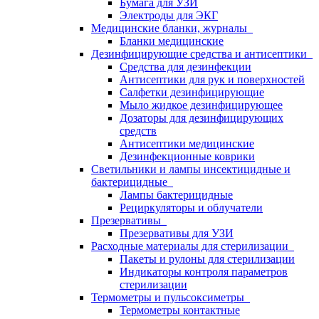
Бумага для УЗИ
Электроды для ЭКГ
Медицинские бланки, журналы
Бланки медицинские
Дезинфицирующие средства и антисептики
Средства для дезинфекции
Антисептики для рук и поверхностей
Салфетки дезинфицирующие
Мыло жидкое дезинфицирующее
Дозаторы для дезинфицирующих
средств
Антисептики медицинские
Дезинфекционные коврики
Светильники и лампы инсектицидные и
бактерицидные
Лампы бактерицидные
Рециркуляторы и облучатели
Презервативы
Презервативы для УЗИ
Расходные материалы для стерилизации
Пакеты и рулоны для стерилизации
Индикаторы контроля параметров
стерилизации
Термометры и пульсоксиметры
Термометры контактные