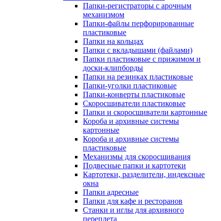
Папки-регистраторы с арочным
механизмом
Папки-файлы перфорированные
пластиковые
Папки на кольцах
Папки с вкладышами (файлами)
Папки пластиковые с прижимом и
доски-клипборды
Папки на резинках пластиковые
Папки-уголки пластиковые
Папки-конверты пластиковые
Скоросшиватели пластиковые
Папки и скоросшиватели картонные
Короба и архивные системы
картонные
Короба и архивные системы
пластиковые
Механизмы для скоросшивания
Подвесные папки и картотеки
Картотеки, разделители, индексные
окна
Папки адресные
Папки для кафе и ресторанов
Станки и иглы для архивного
переплета