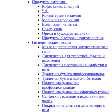
Продукты питания
Кофе, какао, цикорий
Чай
Кондитерские изделия
Молочная продукция
Вода, соки, напитки
Сахар, соль
Орехи и сухофрукты, снэки
Продукты быстрого приготовления
Гигиенические товары
Мыло и диспенсеры, антисептические
гели
Диспенсеры для туалетной бумаги и
полотенец
Диспенсеры настольные и салфетки к
ним
Туалетная бумага профессиональная
Туалетная бумага офисно-бытовая
Полотенца бумажные
профессиональные
Полотенца бумажные офисно-бытовые
Салфетки столовые и подставки для
чашек
Покрытия на унитаз и диспенсеры к
ним