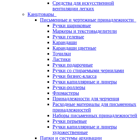
Средства для искусственной
вентиляции легких
Канцтовары
Письменные и чертежные принадлежности
Ручки шариковые
Маркеры и текстовыделители
Ручки гелевые
Карандаши
Карандаши цветные
Точилки
Ластики
Ручки подарочные
Ручки со стираемыми чернилами
Ручки бизнес-класса
Ручки капиллярные и линеры
Ручки-роллеры
Фломастеры
Принадлежности для черчения
Расходные материалы для письменных
принадлежностей
Наборы письменных принадлежностей
Ручки перьевые
Ручки капиллярные и линеры
художественные
Папки и системы архивации