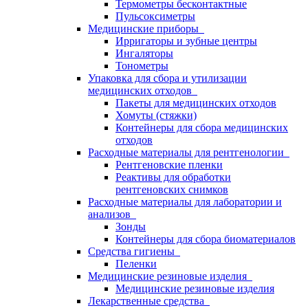
Термометры бесконтактные
Пульсоксиметры
Медицинские приборы
Ирригаторы и зубные центры
Ингаляторы
Тонометры
Упаковка для сбора и утилизации
медицинских отходов
Пакеты для медицинских отходов
Хомуты (стяжки)
Контейнеры для сбора медицинских
отходов
Расходные материалы для рентгенологии
Рентгеновские пленки
Реактивы для обработки
рентгеновских снимков
Расходные материалы для лаборатории и
анализов
Зонды
Контейнеры для сбора биоматериалов
Средства гигиены
Пеленки
Медицинские резиновые изделия
Медицинские резиновые изделия
Лекарственные средства