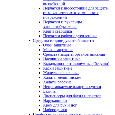
воздействий
Перчатки износостойкие для защиты
от механических и химических
повреждений
Перчатки и рукавицы
хлопчатобумажные
Краги сварщика
Перчатки рабочие утепленные
Средства индивидуальной защиты
Очки защитные
Маски защитные
Средства защиты органов дыхания
Наушники защитные
Вкладыши противошумные (беруши)
Каски защитные
Жилеты сигнальные
Халаты медицинские
Халаты рабочие
Непромокаемые плащи и куртки
Бахилы
Диспенсеры для бахил и пакетов
Нарукавники
Крем для рук и ног
Набородники
Профессиональные дерматологические