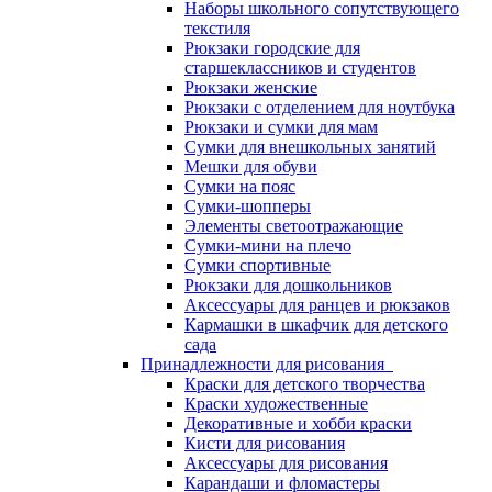
Наборы школьного сопутствующего
текстиля
Рюкзаки городские для
старшеклассников и студентов
Рюкзаки женские
Рюкзаки с отделением для ноутбука
Рюкзаки и сумки для мам
Сумки для внешкольных занятий
Мешки для обуви
Сумки на пояс
Сумки-шопперы
Элементы светоотражающие
Сумки-мини на плечо
Сумки спортивные
Рюкзаки для дошкольников
Аксессуары для ранцев и рюкзаков
Кармашки в шкафчик для детского
сада
Принадлежности для рисования
Краски для детского творчества
Краски художественные
Декоративные и хобби краски
Кисти для рисования
Аксессуары для рисования
Карандаши и фломастеры