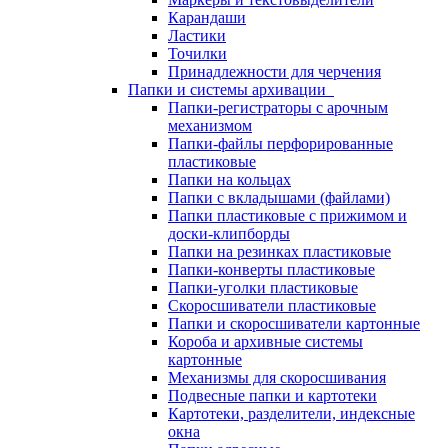
Карандаши
Ластики
Точилки
Принадлежности для черчения
Папки и системы архивации
Папки-регистраторы с арочным
механизмом
Папки-файлы перфорированные
пластиковые
Папки на кольцах
Папки с вкладышами (файлами)
Папки пластиковые с прижимом и
доски-клипборды
Папки на резинках пластиковые
Папки-конверты пластиковые
Папки-уголки пластиковые
Скоросшиватели пластиковые
Папки и скоросшиватели картонные
Короба и архивные системы
картонные
Механизмы для скоросшивания
Подвесные папки и картотеки
Картотеки, разделители, индексные
окна