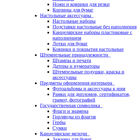
Ножи и коврики для резки
Корзины для бумаг
Настольные аксессуары
Настольные наборы
Подставки настольные без наполнения
Канцелярские наборы пластиковые с
наполнением
Лотки для бумаг
Коврики и покрытия настольные
Штемпельные принадлежности
Штампы и печати
Датеры и нумераторы
Штемпельные подушки, краска и
аксессуары
Предметы оформления интерьера
Фотоальбомы и аксессуары к ним
Рамки для дипломов, сертификатов,
грамот, фотографий
Государственная символика
Флаги и знамена
Гирлянды из флагов
Гербы
Сумки
Канцелярские мелочи
Зажимы для бумаг