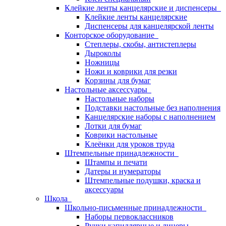
Клейкие ленты канцелярские и диспенсеры
Клейкие ленты канцелярские
Диспенсеры для канцелярской ленты
Конторское оборудование
Степлеры, скобы, антистеплеры
Дыроколы
Ножницы
Ножи и коврики для резки
Корзины для бумаг
Настольные аксессуары
Настольные наборы
Подставки настольные без наполнения
Канцелярские наборы с наполнением
Лотки для бумаг
Коврики настольные
Клеёнки для уроков труда
Штемпельные принадлежности
Штампы и печати
Датеры и нумераторы
Штемпельные подушки, краска и
аксессуары
Школа
Школьно-письменные принадлежности
Наборы первоклассников
Ручки капиллярные и линеры