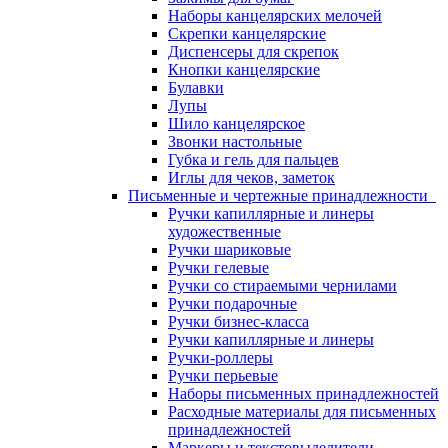
Наборы канцелярских мелочей
Скрепки канцелярские
Диспенсеры для скрепок
Кнопки канцелярские
Булавки
Лупы
Шило канцелярское
Звонки настольные
Губка и гель для пальцев
Иглы для чеков, заметок
Письменные и чертежные принадлежности
Ручки капиллярные и линеры
художественные
Ручки шариковые
Ручки гелевые
Ручки со стираемыми чернилами
Ручки подарочные
Ручки бизнес-класса
Ручки капиллярные и линеры
Ручки-роллеры
Ручки перьевые
Наборы письменных принадлежностей
Расходные материалы для письменных
принадлежностей
Маркеры и текстовыделители