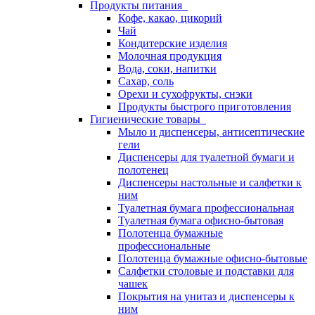
Продукты питания
Кофе, какао, цикорий
Чай
Кондитерские изделия
Молочная продукция
Вода, соки, напитки
Сахар, соль
Орехи и сухофрукты, снэки
Продукты быстрого приготовления
Гигиенические товары
Мыло и диспенсеры, антисептические
гели
Диспенсеры для туалетной бумаги и
полотенец
Диспенсеры настольные и салфетки к
ним
Туалетная бумага профессиональная
Туалетная бумага офисно-бытовая
Полотенца бумажные
профессиональные
Полотенца бумажные офисно-бытовые
Салфетки столовые и подставки для
чашек
Покрытия на унитаз и диспенсеры к
ним