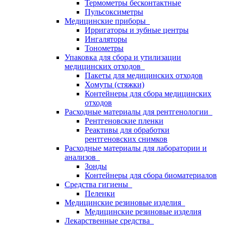
Термометры бесконтактные
Пульсоксиметры
Медицинские приборы
Ирригаторы и зубные центры
Ингаляторы
Тонометры
Упаковка для сбора и утилизации
медицинских отходов
Пакеты для медицинских отходов
Хомуты (стяжки)
Контейнеры для сбора медицинских
отходов
Расходные материалы для рентгенологии
Рентгеновские пленки
Реактивы для обработки
рентгеновских снимков
Расходные материалы для лаборатории и
анализов
Зонды
Контейнеры для сбора биоматериалов
Средства гигиены
Пеленки
Медицинские резиновые изделия
Медицинские резиновые изделия
Лекарственные средства