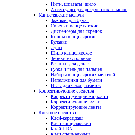
Нити, шпагаты, шило
Аксессуары для документов и папок
Канцелярские мелочи
Зажимы для бумаг
Скрепки канцелярские
Диспенсеры для скрепок
Кнопки канцелярские
Булавки
Лупы
Шило канцелярское
Звонки настольные
Резинки для денег
Губка и гель для пальцев
Наборы канцелярских мелочей
Напальчники для бумаги
Иглы для чеков, заметок
Корректирующие средства
Корректирующие жидкости
Корректирующие ручки
Корректирующие ленты
Клеящие средства
Клей-карандаш
Клей канцелярский
Клей ПВА
Клей специальный