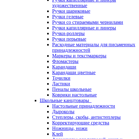
художественные
Ручки шариковые
Ручки гелевые
Ручки со стираемыми чернилами
Ручки капиллярные и линеры
Ручки-роллеры
Ручки перьевые
Расходные материалы для письменных
принадлежностей
Маркеры и текстмаркеры
Фломастеры
Карандаши
Карандаши цветные
Точилки
Ластики
Пеналы школьные
Коврики настольные
Школьные канцтовары
Настольные принадлежности
Дыроколы
Степлеры, скобы, антистеплеры
Корректирующие средства
Ножницы, ножи
Клей