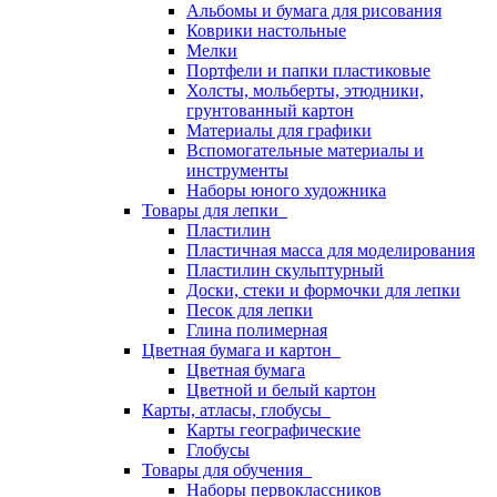
Альбомы и бумага для рисования
Коврики настольные
Мелки
Портфели и папки пластиковые
Холсты, мольберты, этюдники,
грунтованный картон
Материалы для графики
Вспомогательные материалы и
инструменты
Наборы юного художника
Товары для лепки
Пластилин
Пластичная масса для моделирования
Пластилин скульптурный
Доски, стеки и формочки для лепки
Песок для лепки
Глина полимерная
Цветная бумага и картон
Цветная бумага
Цветной и белый картон
Карты, атласы, глобусы
Карты географические
Глобусы
Товары для обучения
Наборы первоклассников