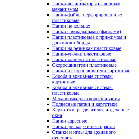
Папки-регистраторы с арочным
механизмом
Папки-файлы перфорированные
пластиковые
Папки на кольцах
Папки с вкладышами (файлами)
Папки пластиковые с прижимом и
доски-клипборды
Папки на резинках пластиковые
Папки-уголки пластиковые
Папки-конверты пластиковые
Скоросшиватели пластиковые
Папки и скоросшиватели картонные
Короба и архивные системы
картонные
Короба и архивные системы
пластиковые
Механизмы для скоросшивания
Подвесные папки и картотеки
Картотеки, разделители, индексные
окна
Папки адресные
Папки для кафе и ресторанов
Станки и иглы для архивного
переплета