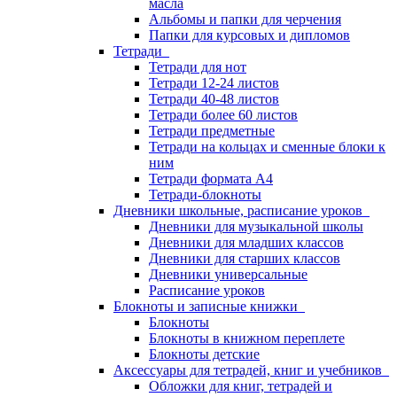
масла
Альбомы и папки для черчения
Папки для курсовых и дипломов
Тетради
Тетради для нот
Тетради 12-24 листов
Тетради 40-48 листов
Тетради более 60 листов
Тетради предметные
Тетради на кольцах и сменные блоки к
ним
Тетради формата А4
Тетради-блокноты
Дневники школьные, расписание уроков
Дневники для музыкальной школы
Дневники для младших классов
Дневники для старших классов
Дневники универсальные
Расписание уроков
Блокноты и записные книжки
Блокноты
Блокноты в книжном переплете
Блокноты детские
Аксессуары для тетрадей, книг и учебников
Обложки для книг, тетрадей и