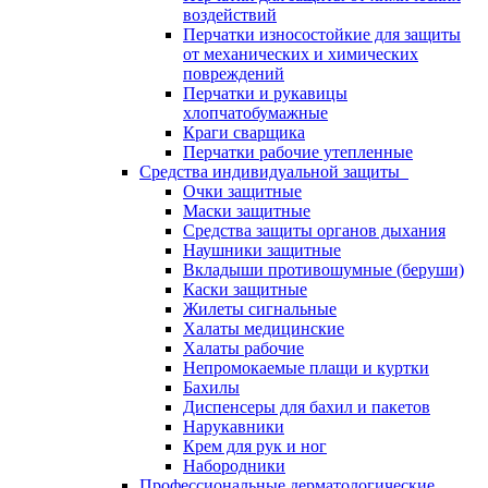
воздействий
Перчатки износостойкие для защиты
от механических и химических
повреждений
Перчатки и рукавицы
хлопчатобумажные
Краги сварщика
Перчатки рабочие утепленные
Средства индивидуальной защиты
Очки защитные
Маски защитные
Средства защиты органов дыхания
Наушники защитные
Вкладыши противошумные (беруши)
Каски защитные
Жилеты сигнальные
Халаты медицинские
Халаты рабочие
Непромокаемые плащи и куртки
Бахилы
Диспенсеры для бахил и пакетов
Нарукавники
Крем для рук и ног
Набородники
Профессиональные дерматологические