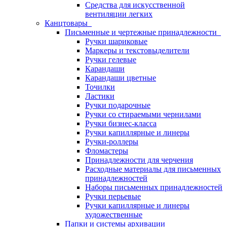
Средства для искусственной
вентиляции легких
Канцтовары
Письменные и чертежные принадлежности
Ручки шариковые
Маркеры и текстовыделители
Ручки гелевые
Карандаши
Карандаши цветные
Точилки
Ластики
Ручки подарочные
Ручки со стираемыми чернилами
Ручки бизнес-класса
Ручки капиллярные и линеры
Ручки-роллеры
Фломастеры
Принадлежности для черчения
Расходные материалы для письменных
принадлежностей
Наборы письменных принадлежностей
Ручки перьевые
Ручки капиллярные и линеры
художественные
Папки и системы архивации