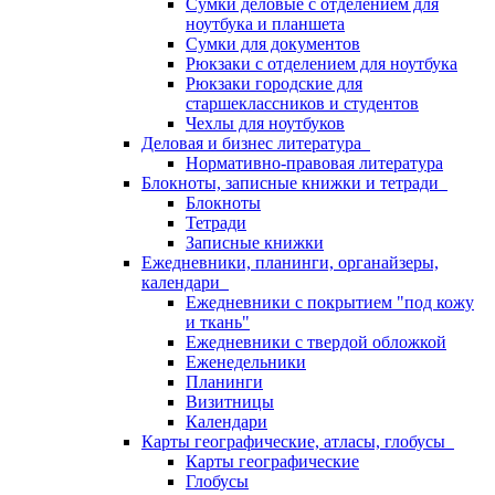
Сумки деловые с отделением для
ноутбука и планшета
Сумки для документов
Рюкзаки с отделением для ноутбука
Рюкзаки городские для
старшеклассников и студентов
Чехлы для ноутбуков
Деловая и бизнес литература
Нормативно-правовая литература
Блокноты, записные книжки и тетради
Блокноты
Тетради
Записные книжки
Ежедневники, планинги, органайзеры,
календари
Ежедневники с покрытием "под кожу
и ткань"
Ежедневники с твердой обложкой
Еженедельники
Планинги
Визитницы
Календари
Карты географические, атласы, глобусы
Карты географические
Глобусы