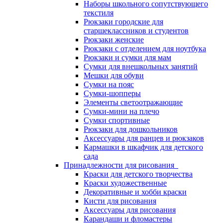
Наборы школьного сопутствующего
текстиля
Рюкзаки городские для
старшеклассников и студентов
Рюкзаки женские
Рюкзаки с отделением для ноутбука
Рюкзаки и сумки для мам
Сумки для внешкольных занятий
Мешки для обуви
Сумки на пояс
Сумки-шопперы
Элементы светоотражающие
Сумки-мини на плечо
Сумки спортивные
Рюкзаки для дошкольников
Аксессуары для ранцев и рюкзаков
Кармашки в шкафчик для детского
сада
Принадлежности для рисования
Краски для детского творчества
Краски художественные
Декоративные и хобби краски
Кисти для рисования
Аксессуары для рисования
Карандаши и фломастеры