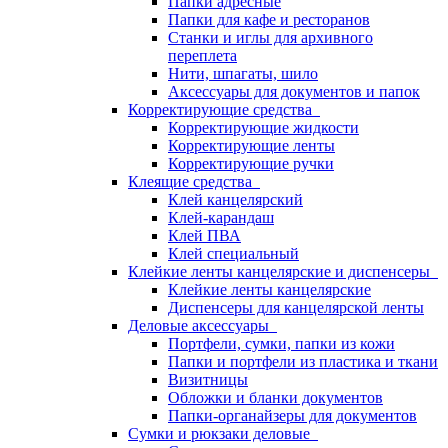
Папки адресные
Папки для кафе и ресторанов
Станки и иглы для архивного
переплета
Нити, шпагаты, шило
Аксессуары для документов и папок
Корректирующие средства
Корректирующие жидкости
Корректирующие ленты
Корректирующие ручки
Клеящие средства
Клей канцелярский
Клей-карандаш
Клей ПВА
Клей специальный
Клейкие ленты канцелярские и диспенсеры
Клейкие ленты канцелярские
Диспенсеры для канцелярской ленты
Деловые аксессуары
Портфели, сумки, папки из кожи
Папки и портфели из пластика и ткани
Визитницы
Обложки и бланки документов
Папки-органайзеры для документов
Сумки и рюкзаки деловые