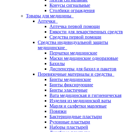
Конусы сигнальные
Столбики ограждения
Товары для медицины
Аптечки
Аптечка первой помощи
Емкости для лекарственных средств
Средства первой помощи
Средства индивидуальной защиты
медицинские
Перчатки медицинские
Маски медицинские одноразовые
Бахилы
Диспенсеры для бахил и пакетов
Перевязочные материалы и средства
Бинты медицинские
Бинты фиксирующие
Бинты эластичные
Вата медицинская и гигиеническая
Изделия из медицинской ваты
Марля и салфетки марлевые
Повязки
Бактерицидные пластыри
Рулонные пластыри
Наборы пластырей