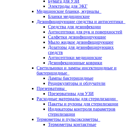
Бумага для УЗИ
Электроды для ЭКГ
Медицинские бланки, журналы
Бланки медицинские
Дезинфицирующие средства и антисептики
Средства для дезинфекции
Антисептики для рук и поверхностей
Салфетки дезинфицирующие
Мыло жидкое дезинфицирующее
Дозаторы для дезинфицирующих
средств
Антисептики медицинские
Дезинфекционные коврики
Светильники и лампы инсектицидные и
бактерицидные
Лампы бактерицидные
Рециркуляторы и облучатели
Презервативы
Презервативы для УЗИ
Расходные материалы для стерилизации
Пакеты и рулоны для стерилизации
Индикаторы контроля параметров
стерилизации
Термометры и пульсоксиметры
Термометры контактные