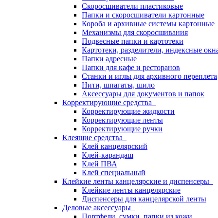
Скоросшиватели пластиковые
Папки и скоросшиватели картонные
Короба и архивные системы картонные
Механизмы для скоросшивания
Подвесные папки и картотеки
Картотеки, разделители, индексные окн
Папки адресные
Папки для кафе и ресторанов
Станки и иглы для архивного переплета
Нити, шпагаты, шило
Аксессуары для документов и папок
Корректирующие средства
Корректирующие жидкости
Корректирующие ленты
Корректирующие ручки
Клеящие средства
Клей канцелярский
Клей-карандаш
Клей ПВА
Клей специальный
Клейкие ленты канцелярские и диспенсеры
Клейкие ленты канцелярские
Диспенсеры для канцелярской ленты
Деловые аксессуары
Портфели, сумки, папки из кожи