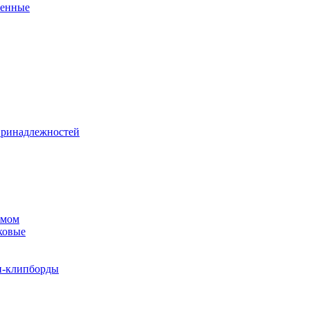
венные
принадлежностей
змом
ковые
и-клипборды