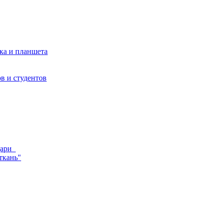
ка и планшета
в и студентов
ндари
ткань"