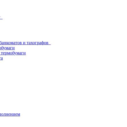
от
 банкоматов и тахографов
обумаги
з термобумаги
та
аполнением