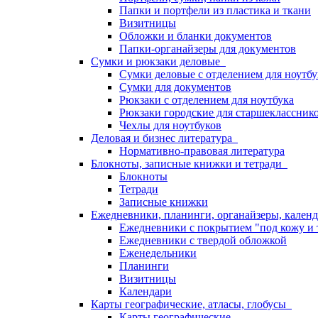
Папки и портфели из пластика и ткани
Визитницы
Обложки и бланки документов
Папки-органайзеры для документов
Сумки и рюкзаки деловые
Сумки деловые с отделением для ноутбу
Сумки для документов
Рюкзаки с отделением для ноутбука
Рюкзаки городские для старшекласснико
Чехлы для ноутбуков
Деловая и бизнес литература
Нормативно-правовая литература
Блокноты, записные книжки и тетради
Блокноты
Тетради
Записные книжки
Ежедневники, планинги, органайзеры, кале
Ежедневники с покрытием "под кожу и 
Ежедневники с твердой обложкой
Еженедельники
Планинги
Визитницы
Календари
Карты географические, атласы, глобусы
Карты географические