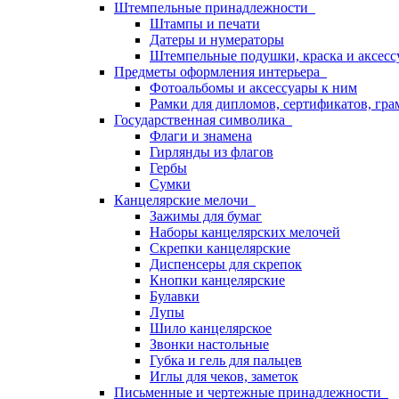
Штемпельные принадлежности
Штампы и печати
Датеры и нумераторы
Штемпельные подушки, краска и аксесс
Предметы оформления интерьера
Фотоальбомы и аксессуары к ним
Рамки для дипломов, сертификатов, гра
Государственная символика
Флаги и знамена
Гирлянды из флагов
Гербы
Сумки
Канцелярские мелочи
Зажимы для бумаг
Наборы канцелярских мелочей
Скрепки канцелярские
Диспенсеры для скрепок
Кнопки канцелярские
Булавки
Лупы
Шило канцелярское
Звонки настольные
Губка и гель для пальцев
Иглы для чеков, заметок
Письменные и чертежные принадлежности