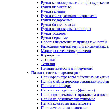
Ручки капиллярные и линеры художест
Ручки шариковые
Ручки гелевые
Ручки со стираемыми чернилами
Ручки подарочные
Ручки бизнес-класса
Ручки капиллярные и линеры
Ручки-роллеры
Ручки перьевые
Наборы письменных принадлежностей
Расходные материалы для письменных 
Маркеры и текстовыделители
Карандаши
Ластики
Точилки
Принадлежности для черчения
Папки и системы архивации
Папки-регистраторы с арочным механи
Папки-файлы перфорированные пласти
Папки на кольцах
Папки с вкладышами (файлами)
Папки пластиковые с прижимом и доск
Папки на резинках пластиковые
Папки-конверты пластиковые
Папки-уголки пластиковые