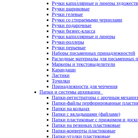
Ручки капиллярные и линеры художест
Ручки шариковые
Ручки гелевые
Ручки со стираемыми чернилами
Ручки подарочные
Ручки бизнес-класса
Ручки капиллярные и линеры
Ручки-роллеры
Ручки перьевые
Наборы письменных принадлежностей
Расходные материалы для письменных 
Маркеры и текстовыделители
Карандаши
Ластики
Точилки
Принадлежности для черчения
Папки и системы архивации
Папки-регистраторы с арочным механи
Папки-файлы перфорированные пласти
Папки на кольцах
Папки с вкладышами (файлами)
Папки пластиковые с прижимом и доск
Папки на резинках пластиковые
Папки-конверты пластиковые
Папки-уголки пластиковые