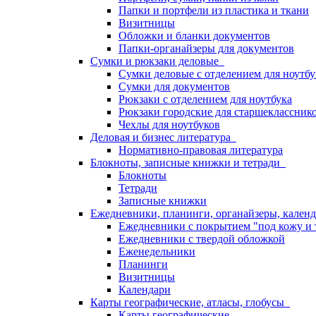
Папки и портфели из пластика и ткани
Визитницы
Обложки и бланки документов
Папки-органайзеры для документов
Сумки и рюкзаки деловые
Сумки деловые с отделением для ноутбу
Сумки для документов
Рюкзаки с отделением для ноутбука
Рюкзаки городские для старшекласснико
Чехлы для ноутбуков
Деловая и бизнес литература
Нормативно-правовая литература
Блокноты, записные книжки и тетради
Блокноты
Тетради
Записные книжки
Ежедневники, планинги, органайзеры, кале
Ежедневники с покрытием "под кожу и 
Ежедневники с твердой обложкой
Еженедельники
Планинги
Визитницы
Календари
Карты географические, атласы, глобусы
Карты географические