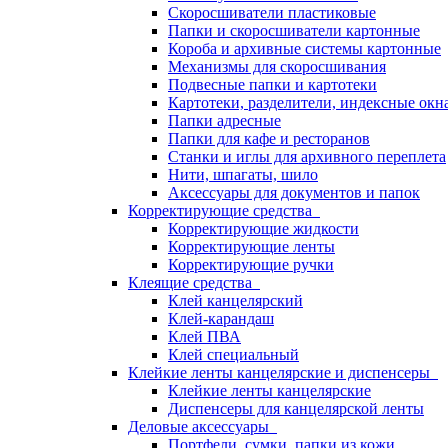
Скоросшиватели пластиковые
Папки и скоросшиватели картонные
Короба и архивные системы картонные
Механизмы для скоросшивания
Подвесные папки и картотеки
Картотеки, разделители, индексные окн
Папки адресные
Папки для кафе и ресторанов
Станки и иглы для архивного переплета
Нити, шпагаты, шило
Аксессуары для документов и папок
Корректирующие средства
Корректирующие жидкости
Корректирующие ленты
Корректирующие ручки
Клеящие средства
Клей канцелярский
Клей-карандаш
Клей ПВА
Клей специальный
Клейкие ленты канцелярские и диспенсеры
Клейкие ленты канцелярские
Диспенсеры для канцелярской ленты
Деловые аксессуары
Портфели, сумки, папки из кожи