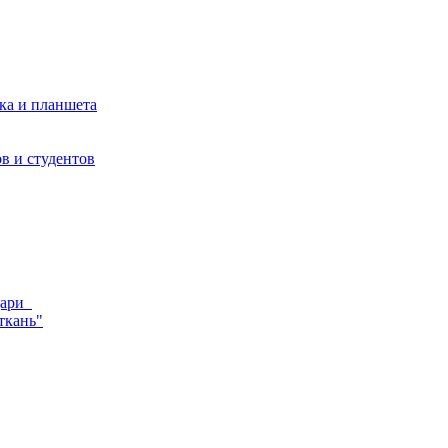
ка и планшета
в и студентов
ндари
ткань"