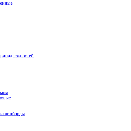
венные
принадлежностей
змом
ковые
и-клипборды