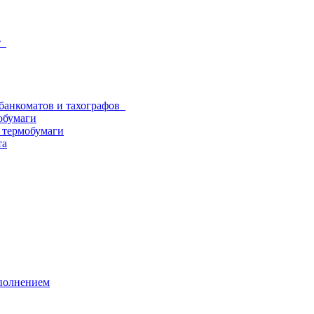
от
 банкоматов и тахографов
обумаги
з термобумаги
та
аполнением