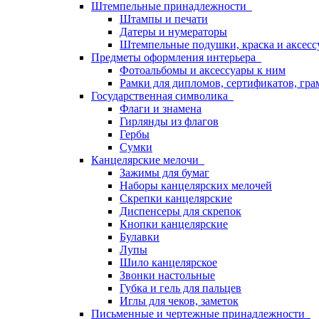
Штемпельные принадлежности
Штампы и печати
Датеры и нумераторы
Штемпельные подушки, краска и аксесс
Предметы оформления интерьера
Фотоальбомы и аксессуары к ним
Рамки для дипломов, сертификатов, гра
Государственная символика
Флаги и знамена
Гирлянды из флагов
Гербы
Сумки
Канцелярские мелочи
Зажимы для бумаг
Наборы канцелярских мелочей
Скрепки канцелярские
Диспенсеры для скрепок
Кнопки канцелярские
Булавки
Лупы
Шило канцелярское
Звонки настольные
Губка и гель для пальцев
Иглы для чеков, заметок
Письменные и чертежные принадлежности