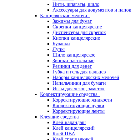
Нити, шпагаты, шило
Аксессуары для документов и папок
Канцелярские мелочи
Зажимы для бумаг
Скрепки канцелярские
Диспенсеры для скрепок
Кнопки канцелярские
Булавки
Лупы
Шило канцелярское
Звонки настольные
Резинки для денег
Губка и гель для пальцев
Наборы канцелярских мелочей
Напальчники для бумаги
Иглы для чеков, заметок
Корректирующие средства
Корректирующие жидкости
Корректирующие ручки
Корректирующие ленты
Клеящие средства
Клей-карандаш
Клей канцелярский
Клей ПВА
Клей специальный