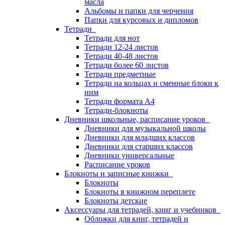
масла
Альбомы и папки для черчения
Папки для курсовых и дипломов
Тетради
Тетради для нот
Тетради 12-24 листов
Тетради 40-48 листов
Тетради более 60 листов
Тетради предметные
Тетради на кольцах и сменные блоки к
ним
Тетради формата А4
Тетради-блокноты
Дневники школьные, расписание уроков
Дневники для музыкальной школы
Дневники для младших классов
Дневники для старших классов
Дневники универсальные
Расписание уроков
Блокноты и записные книжки
Блокноты
Блокноты в книжном переплете
Блокноты детские
Аксессуары для тетрадей, книг и учебников
Обложки для книг, тетрадей и