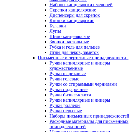
Наборы канцелярских мелочей
Скрепки канцелярские
Диспенсеры для скрепок
Кнопки канцелярские
Булавки
Лупы
Шило канцелярское
Звонки настольные
Губка и гель для пальцев
Иглы для чеков, заметок
Письменные и чертежные принадлежности
Ручки капиллярные и линеры
художественные
Ручки шариковые
Ручки гелевые
Ручки со стираемыми чернилами
Ручки подарочные
Ручки бизнес-класса
Ручки капиллярные и линеры
Ручки-роллеры
Ручки перьевые
Наборы письменных принадлежностей
Расходные материалы для письменных
принадлежностей
Маркеры и текстовыделители