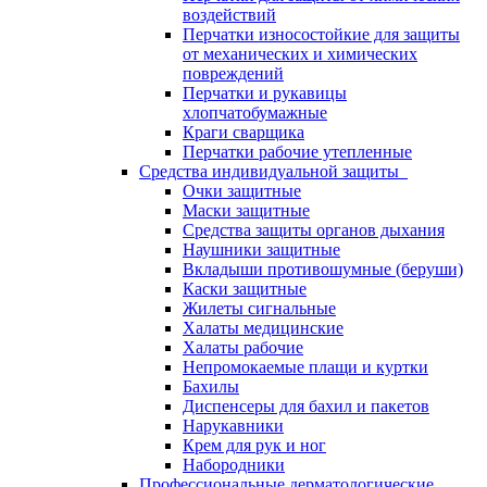
воздействий
Перчатки износостойкие для защиты
от механических и химических
повреждений
Перчатки и рукавицы
хлопчатобумажные
Краги сварщика
Перчатки рабочие утепленные
Средства индивидуальной защиты
Очки защитные
Маски защитные
Средства защиты органов дыхания
Наушники защитные
Вкладыши противошумные (беруши)
Каски защитные
Жилеты сигнальные
Халаты медицинские
Халаты рабочие
Непромокаемые плащи и куртки
Бахилы
Диспенсеры для бахил и пакетов
Нарукавники
Крем для рук и ног
Набородники
Профессиональные дерматологические