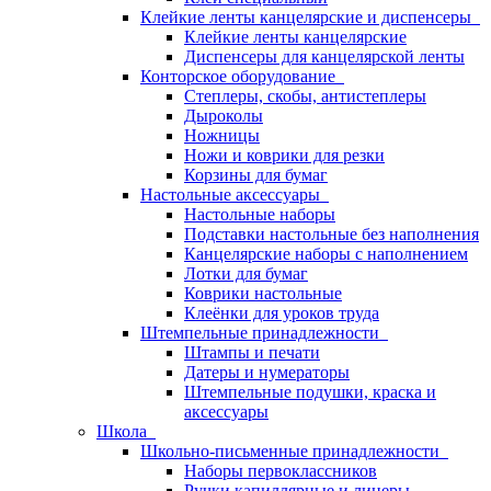
Клейкие ленты канцелярские и диспенсеры
Клейкие ленты канцелярские
Диспенсеры для канцелярской ленты
Конторское оборудование
Степлеры, скобы, антистеплеры
Дыроколы
Ножницы
Ножи и коврики для резки
Корзины для бумаг
Настольные аксессуары
Настольные наборы
Подставки настольные без наполнения
Канцелярские наборы с наполнением
Лотки для бумаг
Коврики настольные
Клеёнки для уроков труда
Штемпельные принадлежности
Штампы и печати
Датеры и нумераторы
Штемпельные подушки, краска и
аксессуары
Школа
Школьно-письменные принадлежности
Наборы первоклассников
Ручки капиллярные и линеры