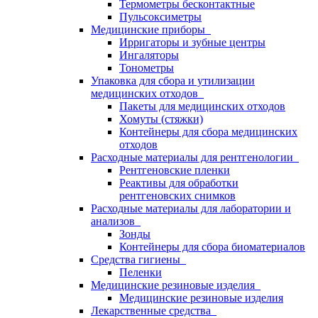
Термометры бесконтактные
Пульсоксиметры
Медицинские приборы
Ирригаторы и зубные центры
Ингаляторы
Тонометры
Упаковка для сбора и утилизации
медицинских отходов
Пакеты для медицинских отходов
Хомуты (стяжки)
Контейнеры для сбора медицинских
отходов
Расходные материалы для рентгенологии
Рентгеновские пленки
Реактивы для обработки
рентгеновских снимков
Расходные материалы для лаборатории и
анализов
Зонды
Контейнеры для сбора биоматериалов
Средства гигиены
Пеленки
Медицинские резиновые изделия
Медицинские резиновые изделия
Лекарственные средства