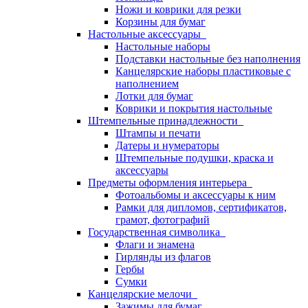
Ножи и коврики для резки
Корзины для бумаг
Настольные аксессуары
Настольные наборы
Подставки настольные без наполнения
Канцелярские наборы пластиковые с
наполнением
Лотки для бумаг
Коврики и покрытия настольные
Штемпельные принадлежности
Штампы и печати
Датеры и нумераторы
Штемпельные подушки, краска и
аксессуары
Предметы оформления интерьера
Фотоальбомы и аксессуары к ним
Рамки для дипломов, сертификатов,
грамот, фотографий
Государственная символика
Флаги и знамена
Гирлянды из флагов
Гербы
Сумки
Канцелярские мелочи
Зажимы для бумаг