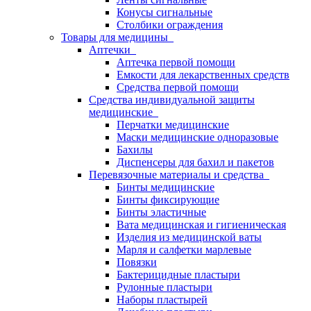
Конусы сигнальные
Столбики ограждения
Товары для медицины
Аптечки
Аптечка первой помощи
Емкости для лекарственных средств
Средства первой помощи
Средства индивидуальной защиты
медицинские
Перчатки медицинские
Маски медицинские одноразовые
Бахилы
Диспенсеры для бахил и пакетов
Перевязочные материалы и средства
Бинты медицинские
Бинты фиксирующие
Бинты эластичные
Вата медицинская и гигиеническая
Изделия из медицинской ваты
Марля и салфетки марлевые
Повязки
Бактерицидные пластыри
Рулонные пластыри
Наборы пластырей