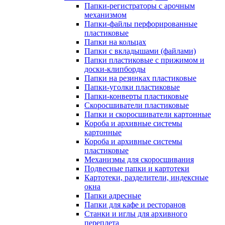
Папки-регистраторы с арочным
механизмом
Папки-файлы перфорированные
пластиковые
Папки на кольцах
Папки с вкладышами (файлами)
Папки пластиковые с прижимом и
доски-клипборды
Папки на резинках пластиковые
Папки-уголки пластиковые
Папки-конверты пластиковые
Скоросшиватели пластиковые
Папки и скоросшиватели картонные
Короба и архивные системы
картонные
Короба и архивные системы
пластиковые
Механизмы для скоросшивания
Подвесные папки и картотеки
Картотеки, разделители, индексные
окна
Папки адресные
Папки для кафе и ресторанов
Станки и иглы для архивного
переплета