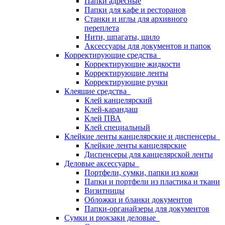
Папки адресные
Папки для кафе и ресторанов
Станки и иглы для архивного
переплета
Нити, шпагаты, шило
Аксессуары для документов и папок
Корректирующие средства
Корректирующие жидкости
Корректирующие ленты
Корректирующие ручки
Клеящие средства
Клей канцелярский
Клей-карандаш
Клей ПВА
Клей специальный
Клейкие ленты канцелярские и диспенсеры
Клейкие ленты канцелярские
Диспенсеры для канцелярской ленты
Деловые аксессуары
Портфели, сумки, папки из кожи
Папки и портфели из пластика и ткани
Визитницы
Обложки и бланки документов
Папки-органайзеры для документов
Сумки и рюкзаки деловые