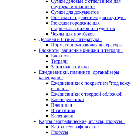
Сумки деловые с отделением для
ноутбука и планшета
Сумки для документов
Рюкзаки с отделением для ноутбука
Рюкзаки городские для
старшеклассников и студентов
Чехлы для ноутбуков
Деловая и бизнес литература
Нормативно-правовая литература
Блокноты, записные книжки и тетради
Блокноты
Тетради
Записные книжки
Ежедневники, планинги, органайзеры,
календари
Ежедневники с покрытием "под кожу
и ткань"
Ежедневники с твердой обложкой
Еженедельники
Планинги
Визитницы
Календари
Карты географические, атласы, глобусы
Карты географические
Глобусы