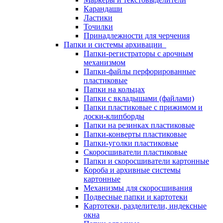
Карандаши
Ластики
Точилки
Принадлежности для черчения
Папки и системы архивации
Папки-регистраторы с арочным
механизмом
Папки-файлы перфорированные
пластиковые
Папки на кольцах
Папки с вкладышами (файлами)
Папки пластиковые с прижимом и
доски-клипборды
Папки на резинках пластиковые
Папки-конверты пластиковые
Папки-уголки пластиковые
Скоросшиватели пластиковые
Папки и скоросшиватели картонные
Короба и архивные системы
картонные
Механизмы для скоросшивания
Подвесные папки и картотеки
Картотеки, разделители, индексные
окна