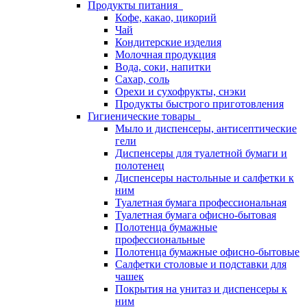
Продукты питания
Кофе, какао, цикорий
Чай
Кондитерские изделия
Молочная продукция
Вода, соки, напитки
Сахар, соль
Орехи и сухофрукты, снэки
Продукты быстрого приготовления
Гигиенические товары
Мыло и диспенсеры, антисептические
гели
Диспенсеры для туалетной бумаги и
полотенец
Диспенсеры настольные и салфетки к
ним
Туалетная бумага профессиональная
Туалетная бумага офисно-бытовая
Полотенца бумажные
профессиональные
Полотенца бумажные офисно-бытовые
Салфетки столовые и подставки для
чашек
Покрытия на унитаз и диспенсеры к
ним