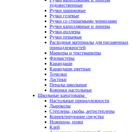
художественные
Ручки шариковые
Ручки гелевые
Ручки со стираемыми чернилами
Ручки капиллярные и линеры
Ручки-роллеры
Ручки перьевые
Расходные материалы для письменных
принадлежностей
Маркеры и текстмаркеры
Фломастеры
Карандаши
Карандаши цветные
Точилки
Ластики
Пеналы школьные
Коврики настольные
Школьные канцтовары
Настольные принадлежности
Дыроколы
Степлеры, скобы, антистеплеры
Корректирующие средства
Ножницы, ножи
Клей