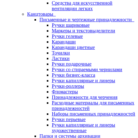
Средства для искусственной
вентиляции легких
Канцтовары
Письменные и чертежные принадлежности
Ручки шариковые
Маркеры и текстовыделители
Ручки гелевые
Карандаши
Карандаши цветные
Точилки
Ластики
Ручки подарочные
Ручки со стираемыми чернилами
Ручки бизнес-класса
Ручки капиллярные и линеры
Ручки-роллеры
Фломастеры
Принадлежности для черчения
Расходные материалы для письменных
принадлежностей
Наборы письменных принадлежностей
Ручки перьевые
Ручки капиллярные и линеры
художественные
Папки и системы архивации