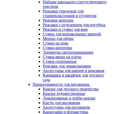
Наборы школьного сопутствующего
текстиля
Рюкзаки городские для
старшеклассников и студентов
Рюкзаки женские
Рюкзаки с отделением для ноутбука
Рюкзаки и сумки для мам
Сумки для внешкольных занятий
Мешки для обуви
Сумки на пояс
Сумки-шопперы
Элементы светоотражающие
Сумки-мини на плечо
Сумки спортивные
Рюкзаки для дошкольников
Аксессуары для ранцев и рюкзаков
Кармашки в шкафчик для детского
сада
Принадлежности для рисования
Краски для детского творчества
Краски художественные
Декоративные и хобби краски
Кисти для рисования
Аксессуары для рисования
Карандаши и фломастеры