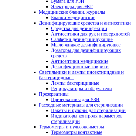
Бумага для УЗИ
Электроды для ЭКГ
Медицинские бланки, журналы
Бланки медицинские
Дезинфицирующие средства и антисептики
Средства для дезинфекции
Антисептики для рук и поверхностей
Салфетки дезинфицирующие
Мыло жидкое дезинфицирующее
Дозаторы для дезинфицирующих
средств
Антисептики медицинские
Дезинфекционные коврики
Светильники и лампы инсектицидные и
бактерицидные
Лампы бактерицидные
Рециркуляторы и облучатели
Презервативы
Презервативы для УЗИ
Расходные материалы для стерилизации
Пакеты и рулоны для стерилизации
Индикаторы контроля параметров
стерилизации
Термометры и пульсоксиметры
Термометры контактные