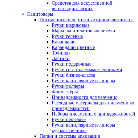
Средства для искусственной
вентиляции легких
Канцтовары
Письменные и чертежные принадлежности
Ручки шариковые
Маркеры и текстовыделители
Ручки гелевые
Карандаши
Карандаши цветные
Точилки
Ластики
Ручки подарочные
Ручки со стираемыми чернилами
Ручки бизнес-класса
Ручки капиллярные и линеры
Ручки-роллеры
Фломастеры
Принадлежности для черчения
Расходные материалы для письменных
принадлежностей
Наборы письменных принадлежностей
Ручки перьевые
Ручки капиллярные и линеры
художественные
Папки и системы архивации