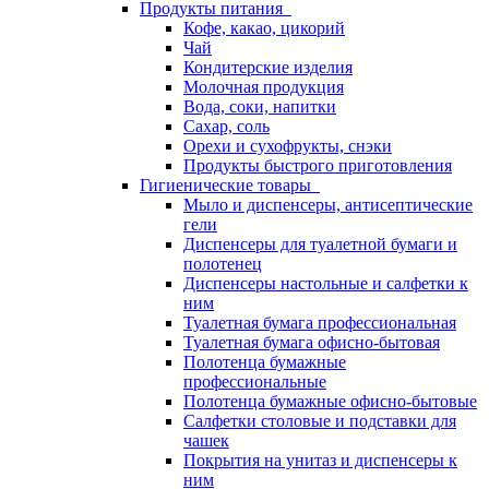
Продукты питания
Кофе, какао, цикорий
Чай
Кондитерские изделия
Молочная продукция
Вода, соки, напитки
Сахар, соль
Орехи и сухофрукты, снэки
Продукты быстрого приготовления
Гигиенические товары
Мыло и диспенсеры, антисептические
гели
Диспенсеры для туалетной бумаги и
полотенец
Диспенсеры настольные и салфетки к
ним
Туалетная бумага профессиональная
Туалетная бумага офисно-бытовая
Полотенца бумажные
профессиональные
Полотенца бумажные офисно-бытовые
Салфетки столовые и подставки для
чашек
Покрытия на унитаз и диспенсеры к
ним