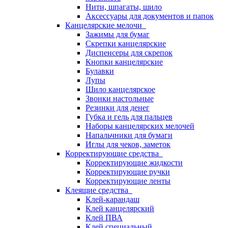
Нити, шпагаты, шило
Аксессуары для документов и папок
Канцелярские мелочи
Зажимы для бумаг
Скрепки канцелярские
Диспенсеры для скрепок
Кнопки канцелярские
Булавки
Лупы
Шило канцелярское
Звонки настольные
Резинки для денег
Губка и гель для пальцев
Наборы канцелярских мелочей
Напальчники для бумаги
Иглы для чеков, заметок
Корректирующие средства
Корректирующие жидкости
Корректирующие ручки
Корректирующие ленты
Клеящие средства
Клей-карандаш
Клей канцелярский
Клей ПВА
Клей специальный