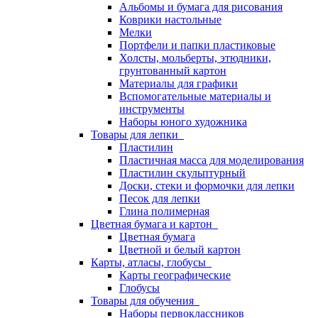
Альбомы и бумага для рисования
Коврики настольные
Мелки
Портфели и папки пластиковые
Холсты, мольберты, этюдники,
грунтованный картон
Материалы для графики
Вспомогательные материалы и
инструменты
Наборы юного художника
Товары для лепки
Пластилин
Пластичная масса для моделирования
Пластилин скульптурный
Доски, стеки и формочки для лепки
Песок для лепки
Глина полимерная
Цветная бумага и картон
Цветная бумага
Цветной и белый картон
Карты, атласы, глобусы
Карты географические
Глобусы
Товары для обучения
Наборы первоклассников