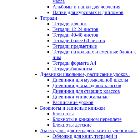
масла
Альбомы и папки для черчения
Папки для курсовых и дипломов
Тетради
Тетради для нот
Тетради 12-24 листов
Тетради 40-48 листов
Тетради более 60 листов
Тетради предметные
Тетради на кольцах и сменные блоки к
ним
Тетради формата А4
Тетради-блокноты
Дневники школьные, расписание уроков
Дневники для музыкальной школы
Дневники для младших классов
Дневники для старших классов
Дневники универсальные
Расписание уроков
Блокноты и записные книжки
Блокноты
Блокноты в книжном переплете
Блокноты детские
Аксессуары для тетрадей, книг и учебников
Обложки для книг, тетрадей и