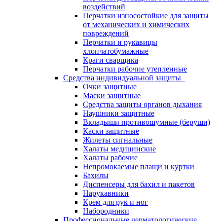
воздействий
Перчатки износостойкие для защиты
от механических и химических
повреждений
Перчатки и рукавицы
хлопчатобумажные
Краги сварщика
Перчатки рабочие утепленные
Средства индивидуальной защиты
Очки защитные
Маски защитные
Средства защиты органов дыхания
Наушники защитные
Вкладыши противошумные (беруши)
Каски защитные
Жилеты сигнальные
Халаты медицинские
Халаты рабочие
Непромокаемые плащи и куртки
Бахилы
Диспенсеры для бахил и пакетов
Нарукавники
Крем для рук и ног
Набородники
Профессиональные дерматологические