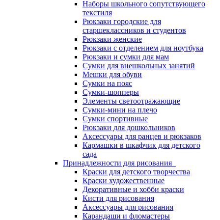
Наборы школьного сопутствующего
текстиля
Рюкзаки городские для
старшеклассников и студентов
Рюкзаки женские
Рюкзаки с отделением для ноутбука
Рюкзаки и сумки для мам
Сумки для внешкольных занятий
Мешки для обуви
Сумки на пояс
Сумки-шопперы
Элементы светоотражающие
Сумки-мини на плечо
Сумки спортивные
Рюкзаки для дошкольников
Аксессуары для ранцев и рюкзаков
Кармашки в шкафчик для детского
сада
Принадлежности для рисования
Краски для детского творчества
Краски художественные
Декоративные и хобби краски
Кисти для рисования
Аксессуары для рисования
Карандаши и фломастеры