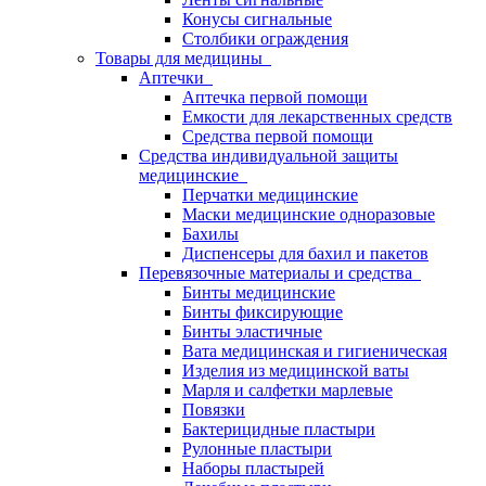
Конусы сигнальные
Столбики ограждения
Товары для медицины
Аптечки
Аптечка первой помощи
Емкости для лекарственных средств
Средства первой помощи
Средства индивидуальной защиты
медицинские
Перчатки медицинские
Маски медицинские одноразовые
Бахилы
Диспенсеры для бахил и пакетов
Перевязочные материалы и средства
Бинты медицинские
Бинты фиксирующие
Бинты эластичные
Вата медицинская и гигиеническая
Изделия из медицинской ваты
Марля и салфетки марлевые
Повязки
Бактерицидные пластыри
Рулонные пластыри
Наборы пластырей