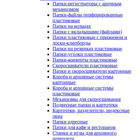
Папки-регистраторы с арочным
механизмом
Папки-файлы перфорированные
пластиковые
Папки на кольцах
Папки с вкладышами (файлами)
Папки пластиковые с прижимом и
доски-клипборды
Папки на резинках пластиковые
Папки-уголки пластиковые
Папки-конверты пластиковые
Скоросшиватели пластиковые
Папки и скоросшиватели картонные
Короба и архивные системы
картонные
Короба и архивные системы
пластиковые
Механизмы для скоросшивания
Подвесные папки и картотеки
Картотеки, разделители, индексные
окна
Папки адресные
Папки для кафе и ресторанов
Станки и иглы для архивного
переплета