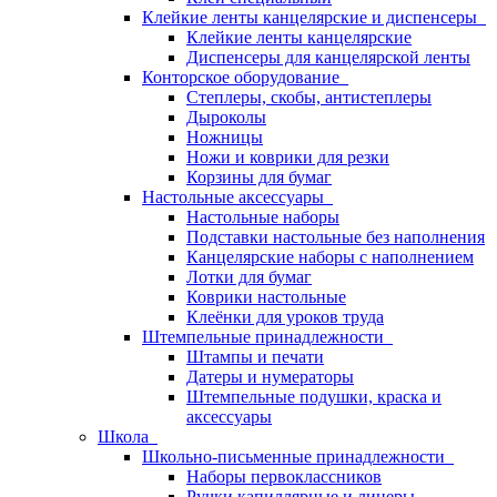
Клейкие ленты канцелярские и диспенсеры
Клейкие ленты канцелярские
Диспенсеры для канцелярской ленты
Конторское оборудование
Степлеры, скобы, антистеплеры
Дыроколы
Ножницы
Ножи и коврики для резки
Корзины для бумаг
Настольные аксессуары
Настольные наборы
Подставки настольные без наполнения
Канцелярские наборы с наполнением
Лотки для бумаг
Коврики настольные
Клеёнки для уроков труда
Штемпельные принадлежности
Штампы и печати
Датеры и нумераторы
Штемпельные подушки, краска и
аксессуары
Школа
Школьно-письменные принадлежности
Наборы первоклассников
Ручки капиллярные и линеры