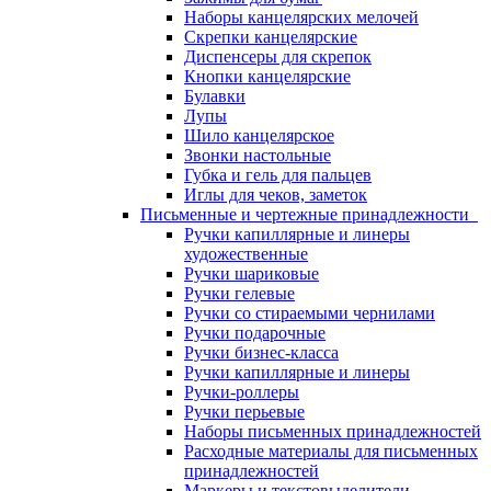
Наборы канцелярских мелочей
Скрепки канцелярские
Диспенсеры для скрепок
Кнопки канцелярские
Булавки
Лупы
Шило канцелярское
Звонки настольные
Губка и гель для пальцев
Иглы для чеков, заметок
Письменные и чертежные принадлежности
Ручки капиллярные и линеры
художественные
Ручки шариковые
Ручки гелевые
Ручки со стираемыми чернилами
Ручки подарочные
Ручки бизнес-класса
Ручки капиллярные и линеры
Ручки-роллеры
Ручки перьевые
Наборы письменных принадлежностей
Расходные материалы для письменных
принадлежностей
Маркеры и текстовыделители