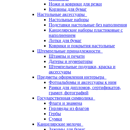
Ножи и коврики для резки
Корзины для бумаг
Настольные аксессуары
Настольные наборы
Подставки настольные без наполнения
Канцелярские наборы пластиковые с
наполнением
Лотки для бумаг
Коврики и покрытия настольные
Штемпельные принадлежности
Штампы и печати
Датеры и нумераторы
Штемпельные подушки, краска и
аксессуары
Предметы оформления интерьера
Фотоальбомы и аксессуары к ним
Рамки для дипломов, сертификатов,
грамот, фотографий
Государственная символика
Флаги и знамена
Гирлянды из флагов
Гербы
Сумки
Канцелярские мелочи
Зажимы для бумаг