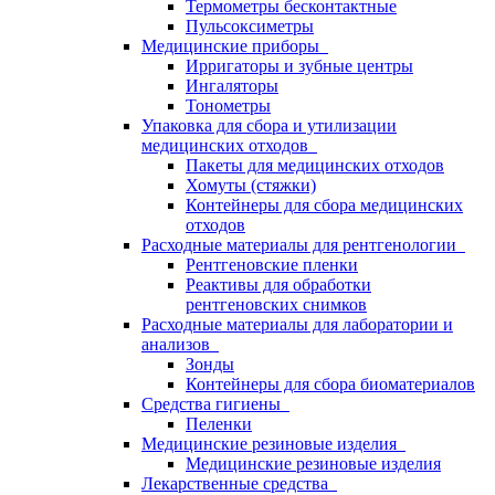
Термометры бесконтактные
Пульсоксиметры
Медицинские приборы
Ирригаторы и зубные центры
Ингаляторы
Тонометры
Упаковка для сбора и утилизации
медицинских отходов
Пакеты для медицинских отходов
Хомуты (стяжки)
Контейнеры для сбора медицинских
отходов
Расходные материалы для рентгенологии
Рентгеновские пленки
Реактивы для обработки
рентгеновских снимков
Расходные материалы для лаборатории и
анализов
Зонды
Контейнеры для сбора биоматериалов
Средства гигиены
Пеленки
Медицинские резиновые изделия
Медицинские резиновые изделия
Лекарственные средства