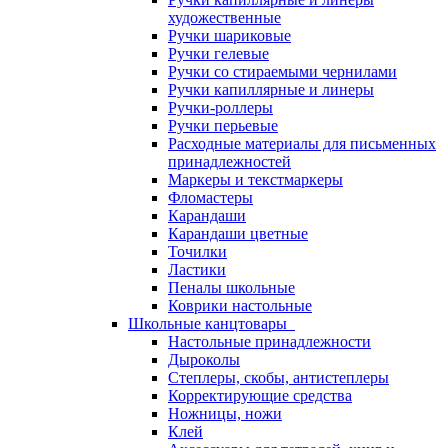
художественные
Ручки шариковые
Ручки гелевые
Ручки со стираемыми чернилами
Ручки капиллярные и линеры
Ручки-роллеры
Ручки перьевые
Расходные материалы для письменных
принадлежностей
Маркеры и текстмаркеры
Фломастеры
Карандаши
Карандаши цветные
Точилки
Ластики
Пеналы школьные
Коврики настольные
Школьные канцтовары
Настольные принадлежности
Дыроколы
Степлеры, скобы, антистеплеры
Корректирующие средства
Ножницы, ножи
Клей