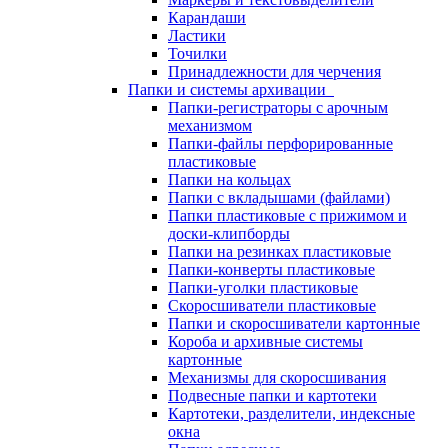
Карандаши
Ластики
Точилки
Принадлежности для черчения
Папки и системы архивации
Папки-регистраторы с арочным
механизмом
Папки-файлы перфорированные
пластиковые
Папки на кольцах
Папки с вкладышами (файлами)
Папки пластиковые с прижимом и
доски-клипборды
Папки на резинках пластиковые
Папки-конверты пластиковые
Папки-уголки пластиковые
Скоросшиватели пластиковые
Папки и скоросшиватели картонные
Короба и архивные системы
картонные
Механизмы для скоросшивания
Подвесные папки и картотеки
Картотеки, разделители, индексные
окна