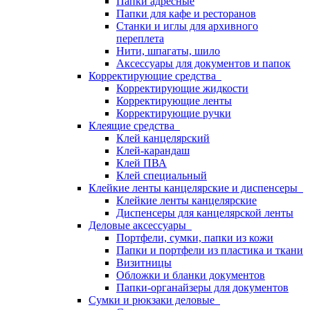
Папки адресные
Папки для кафе и ресторанов
Станки и иглы для архивного
переплета
Нити, шпагаты, шило
Аксессуары для документов и папок
Корректирующие средства
Корректирующие жидкости
Корректирующие ленты
Корректирующие ручки
Клеящие средства
Клей канцелярский
Клей-карандаш
Клей ПВА
Клей специальный
Клейкие ленты канцелярские и диспенсеры
Клейкие ленты канцелярские
Диспенсеры для канцелярской ленты
Деловые аксессуары
Портфели, сумки, папки из кожи
Папки и портфели из пластика и ткани
Визитницы
Обложки и бланки документов
Папки-органайзеры для документов
Сумки и рюкзаки деловые