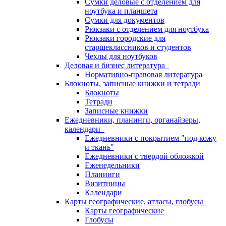
Сумки деловые с отделением для
ноутбука и планшета
Сумки для документов
Рюкзаки с отделением для ноутбука
Рюкзаки городские для
старшеклассников и студентов
Чехлы для ноутбуков
Деловая и бизнес литература
Нормативно-правовая литература
Блокноты, записные книжки и тетради
Блокноты
Тетради
Записные книжки
Ежедневники, планинги, органайзеры,
календари
Ежедневники с покрытием "под кожу
и ткань"
Ежедневники с твердой обложкой
Еженедельники
Планинги
Визитницы
Календари
Карты географические, атласы, глобусы
Карты географические
Глобусы