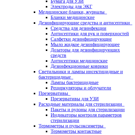
Бумага для УЗИ
Электроды для ЭКГ
Медицинские бланки, журналы
Бланки медицинские
Дезинфицирующие средства и антисептики
Средства для дезинфекции
Антисептики для рук и поверхностей
Салфетки дезинфицирующие
Мыло жидкое дезинфицирующее
Дозаторы для дезинфицирующих
средств
Антисептики медицинские
Дезинфекционные коврики
Светильники и лампы инсектицидные и
бактерицидные
Лампы бактерицидные
Рециркуляторы и облучатели
Презервативы
Презервативы для УЗИ
Расходные материалы для стерилизации
Пакеты и рулоны для стерилизации
Индикаторы контроля параметров
стерилизации
Термометры и пульсоксиметры
Термометры контактные