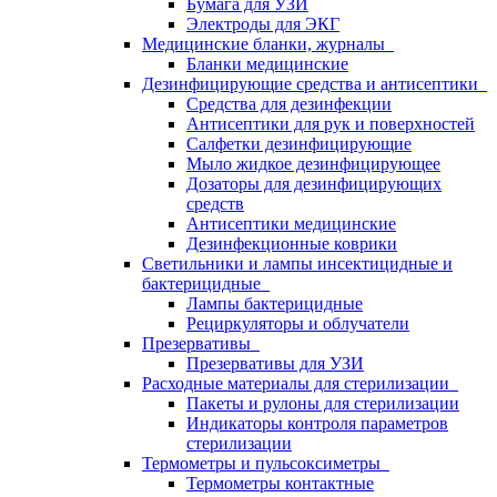
Бумага для УЗИ
Электроды для ЭКГ
Медицинские бланки, журналы
Бланки медицинские
Дезинфицирующие средства и антисептики
Средства для дезинфекции
Антисептики для рук и поверхностей
Салфетки дезинфицирующие
Мыло жидкое дезинфицирующее
Дозаторы для дезинфицирующих
средств
Антисептики медицинские
Дезинфекционные коврики
Светильники и лампы инсектицидные и
бактерицидные
Лампы бактерицидные
Рециркуляторы и облучатели
Презервативы
Презервативы для УЗИ
Расходные материалы для стерилизации
Пакеты и рулоны для стерилизации
Индикаторы контроля параметров
стерилизации
Термометры и пульсоксиметры
Термометры контактные