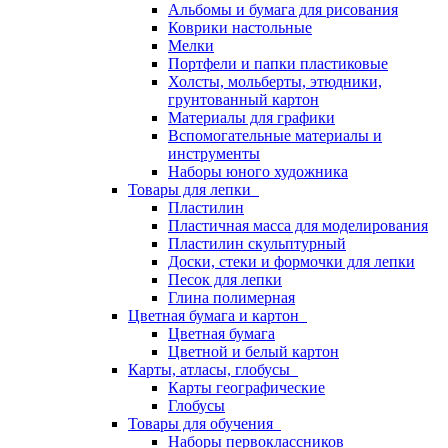
Альбомы и бумага для рисования
Коврики настольные
Мелки
Портфели и папки пластиковые
Холсты, мольберты, этюдники,
грунтованный картон
Материалы для графики
Вспомогательные материалы и
инструменты
Наборы юного художника
Товары для лепки
Пластилин
Пластичная масса для моделирования
Пластилин скульптурный
Доски, стеки и формочки для лепки
Песок для лепки
Глина полимерная
Цветная бумага и картон
Цветная бумага
Цветной и белый картон
Карты, атласы, глобусы
Карты географические
Глобусы
Товары для обучения
Наборы первоклассников