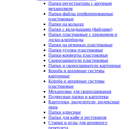
Папки-регистраторы с арочным
механизмом
Папки-файлы перфорированные
пластиковые
Папки на кольцах
Папки с вкладышами (файлами)
Папки пластиковые с прижимом и
доски-клипборды
Папки на резинках пластиковые
Папки-уголки пластиковые
Папки-конверты пластиковые
Скоросшиватели пластиковые
Папки и скоросшиватели картонные
Короба и архивные системы
картонные
Короба и архивные системы
пластиковые
Механизмы для скоросшивания
Подвесные папки и картотеки
Картотеки, разделители, индексные
окна
Папки адресные
Папки для кафе и ресторанов
Станки и иглы для архивного
переплета