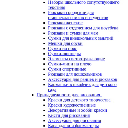
Наборы школьного сопутствующего
текстиля
Рюкзаки городские для
старшеклассников и студентов
Рюкзаки женские
Рюкзаки с отделением для ноутбука
Рюкзаки и сумки для мам
Сумки для внешкольных занятий
Мешки для обуви
Сумки на пояс
Сумки-шопперы
Элементы светоотражающие
Сумки-мини на плечо
Сумки спортивные
Рюкзаки для дошкольников
Аксессуары для ранцев и рюкзаков
Кармашки в шкафчик для детского
сада
Принадлежности для рисования
Краски для детского творчества
Краски художественные
Декоративные и хобби краски
Кисти для рисования
Аксессуары для рисования
Карандаши и фломастеры