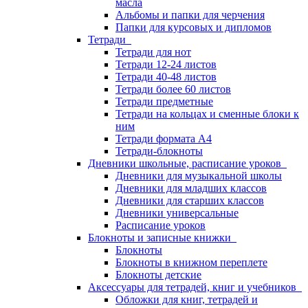
масла
Альбомы и папки для черчения
Папки для курсовых и дипломов
Тетради
Тетради для нот
Тетради 12-24 листов
Тетради 40-48 листов
Тетради более 60 листов
Тетради предметные
Тетради на кольцах и сменные блоки к
ним
Тетради формата А4
Тетради-блокноты
Дневники школьные, расписание уроков
Дневники для музыкальной школы
Дневники для младших классов
Дневники для старших классов
Дневники универсальные
Расписание уроков
Блокноты и записные книжки
Блокноты
Блокноты в книжном переплете
Блокноты детские
Аксессуары для тетрадей, книг и учебников
Обложки для книг, тетрадей и