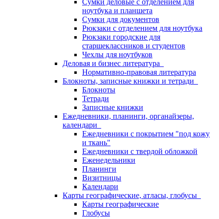
Сумки деловые с отделением для
ноутбука и планшета
Сумки для документов
Рюкзаки с отделением для ноутбука
Рюкзаки городские для
старшеклассников и студентов
Чехлы для ноутбуков
Деловая и бизнес литература
Нормативно-правовая литература
Блокноты, записные книжки и тетради
Блокноты
Тетради
Записные книжки
Ежедневники, планинги, органайзеры,
календари
Ежедневники с покрытием "под кожу
и ткань"
Ежедневники с твердой обложкой
Еженедельники
Планинги
Визитницы
Календари
Карты географические, атласы, глобусы
Карты географические
Глобусы