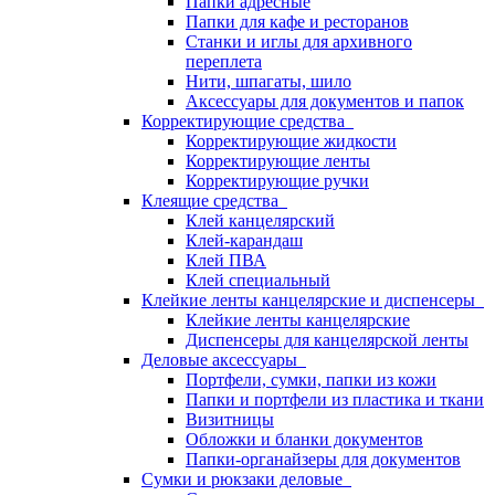
Папки адресные
Папки для кафе и ресторанов
Станки и иглы для архивного
переплета
Нити, шпагаты, шило
Аксессуары для документов и папок
Корректирующие средства
Корректирующие жидкости
Корректирующие ленты
Корректирующие ручки
Клеящие средства
Клей канцелярский
Клей-карандаш
Клей ПВА
Клей специальный
Клейкие ленты канцелярские и диспенсеры
Клейкие ленты канцелярские
Диспенсеры для канцелярской ленты
Деловые аксессуары
Портфели, сумки, папки из кожи
Папки и портфели из пластика и ткани
Визитницы
Обложки и бланки документов
Папки-органайзеры для документов
Сумки и рюкзаки деловые