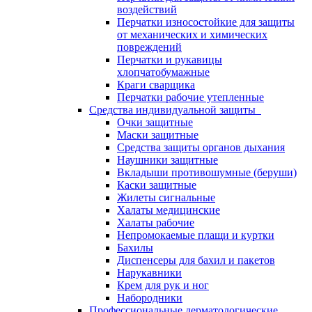
воздействий
Перчатки износостойкие для защиты
от механических и химических
повреждений
Перчатки и рукавицы
хлопчатобумажные
Краги сварщика
Перчатки рабочие утепленные
Средства индивидуальной защиты
Очки защитные
Маски защитные
Средства защиты органов дыхания
Наушники защитные
Вкладыши противошумные (беруши)
Каски защитные
Жилеты сигнальные
Халаты медицинские
Халаты рабочие
Непромокаемые плащи и куртки
Бахилы
Диспенсеры для бахил и пакетов
Нарукавники
Крем для рук и ног
Набородники
Профессиональные дерматологические