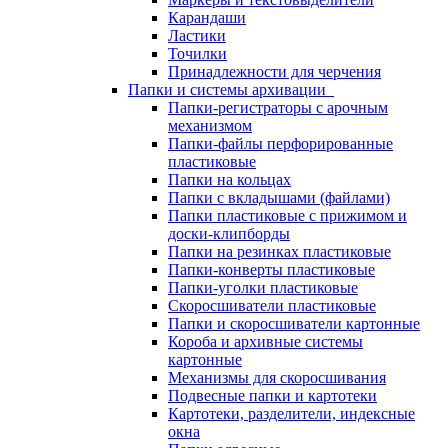
Карандаши
Ластики
Точилки
Принадлежности для черчения
Папки и системы архивации
Папки-регистраторы с арочным
механизмом
Папки-файлы перфорированные
пластиковые
Папки на кольцах
Папки с вкладышами (файлами)
Папки пластиковые с прижимом и
доски-клипборды
Папки на резинках пластиковые
Папки-конверты пластиковые
Папки-уголки пластиковые
Скоросшиватели пластиковые
Папки и скоросшиватели картонные
Короба и архивные системы
картонные
Механизмы для скоросшивания
Подвесные папки и картотеки
Картотеки, разделители, индексные
окна