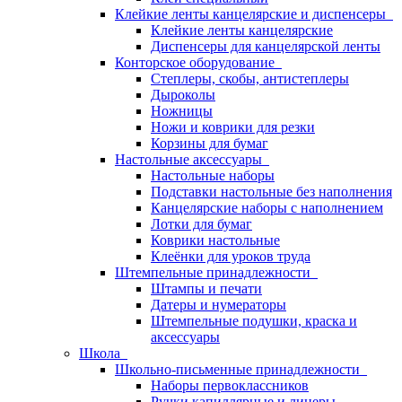
Клейкие ленты канцелярские и диспенсеры
Клейкие ленты канцелярские
Диспенсеры для канцелярской ленты
Конторское оборудование
Степлеры, скобы, антистеплеры
Дыроколы
Ножницы
Ножи и коврики для резки
Корзины для бумаг
Настольные аксессуары
Настольные наборы
Подставки настольные без наполнения
Канцелярские наборы с наполнением
Лотки для бумаг
Коврики настольные
Клеёнки для уроков труда
Штемпельные принадлежности
Штампы и печати
Датеры и нумераторы
Штемпельные подушки, краска и
аксессуары
Школа
Школьно-письменные принадлежности
Наборы первоклассников
Ручки капиллярные и линеры