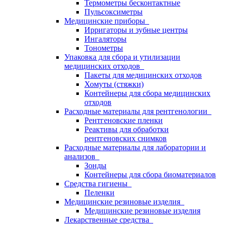
Термометры бесконтактные
Пульсоксиметры
Медицинские приборы
Ирригаторы и зубные центры
Ингаляторы
Тонометры
Упаковка для сбора и утилизации
медицинских отходов
Пакеты для медицинских отходов
Хомуты (стяжки)
Контейнеры для сбора медицинских
отходов
Расходные материалы для рентгенологии
Рентгеновские пленки
Реактивы для обработки
рентгеновских снимков
Расходные материалы для лаборатории и
анализов
Зонды
Контейнеры для сбора биоматериалов
Средства гигиены
Пеленки
Медицинские резиновые изделия
Медицинские резиновые изделия
Лекарственные средства