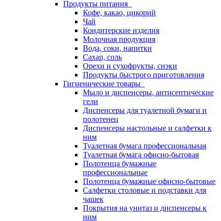
Продукты питания
Кофе, какао, цикорий
Чай
Кондитерские изделия
Молочная продукция
Вода, соки, напитки
Сахар, соль
Орехи и сухофрукты, снэки
Продукты быстрого приготовления
Гигиенические товары
Мыло и диспенсеры, антисептические
гели
Диспенсеры для туалетной бумаги и
полотенец
Диспенсеры настольные и салфетки к
ним
Туалетная бумага профессиональная
Туалетная бумага офисно-бытовая
Полотенца бумажные
профессиональные
Полотенца бумажные офисно-бытовые
Салфетки столовые и подставки для
чашек
Покрытия на унитаз и диспенсеры к
ним