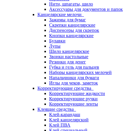
Нити, шпагаты, шило
Аксессуары для документов и папок
Канцелярские мелочи
Зажимы для бумаг
Скрепки канцелярские
Диспенсеры для скрепок
Кнопки канцелярские
Булавки
Лупы
Шило канцелярское
Звонки настольные
Резинки для денег
Губка и гель для пальцев
Наборы канцелярских мелочей
Напальчники для бумаги
Иглы для чеков, заметок
Корректирующие средства
Корректирующие жидкости
Корректирующие ручки
Корректирующие ленты
Клеящие средства
Клей-карандаш
Клей канцелярский
Клей ПВА
Клей специальный