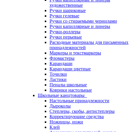
художественные
Ручки шариковые
Ручки гелевые
Ручки со стираемыми чернилами
Ручки капиллярные и линеры
Ручки-роллеры
Ручки перьевые
Расходные материалы для письменных
принадлежностей
Маркеры и текстмаркеры
Фломастеры
Карандаши
Карандаши цветные
Точилки
Ластики
Пеналы школьные
Коврики настольные
Школьные канцтовары
Настольные принадлежности
Дыроколы
Степлеры, скобы, антистеплеры
Корректирующие средства
Ножницы, ножи
Клей