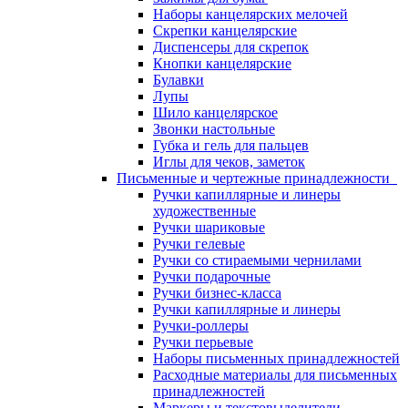
Наборы канцелярских мелочей
Скрепки канцелярские
Диспенсеры для скрепок
Кнопки канцелярские
Булавки
Лупы
Шило канцелярское
Звонки настольные
Губка и гель для пальцев
Иглы для чеков, заметок
Письменные и чертежные принадлежности
Ручки капиллярные и линеры
художественные
Ручки шариковые
Ручки гелевые
Ручки со стираемыми чернилами
Ручки подарочные
Ручки бизнес-класса
Ручки капиллярные и линеры
Ручки-роллеры
Ручки перьевые
Наборы письменных принадлежностей
Расходные материалы для письменных
принадлежностей
Маркеры и текстовыделители