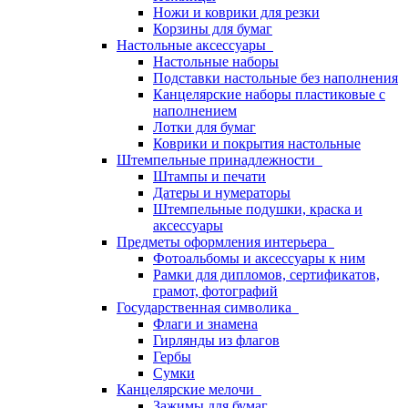
Ножи и коврики для резки
Корзины для бумаг
Настольные аксессуары
Настольные наборы
Подставки настольные без наполнения
Канцелярские наборы пластиковые с
наполнением
Лотки для бумаг
Коврики и покрытия настольные
Штемпельные принадлежности
Штампы и печати
Датеры и нумераторы
Штемпельные подушки, краска и
аксессуары
Предметы оформления интерьера
Фотоальбомы и аксессуары к ним
Рамки для дипломов, сертификатов,
грамот, фотографий
Государственная символика
Флаги и знамена
Гирлянды из флагов
Гербы
Сумки
Канцелярские мелочи
Зажимы для бумаг