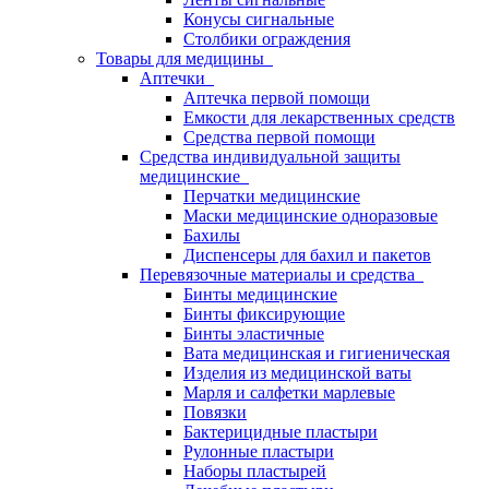
Конусы сигнальные
Столбики ограждения
Товары для медицины
Аптечки
Аптечка первой помощи
Емкости для лекарственных средств
Средства первой помощи
Средства индивидуальной защиты
медицинские
Перчатки медицинские
Маски медицинские одноразовые
Бахилы
Диспенсеры для бахил и пакетов
Перевязочные материалы и средства
Бинты медицинские
Бинты фиксирующие
Бинты эластичные
Вата медицинская и гигиеническая
Изделия из медицинской ваты
Марля и салфетки марлевые
Повязки
Бактерицидные пластыри
Рулонные пластыри
Наборы пластырей