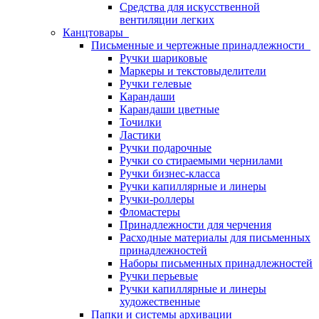
Средства для искусственной
вентиляции легких
Канцтовары
Письменные и чертежные принадлежности
Ручки шариковые
Маркеры и текстовыделители
Ручки гелевые
Карандаши
Карандаши цветные
Точилки
Ластики
Ручки подарочные
Ручки со стираемыми чернилами
Ручки бизнес-класса
Ручки капиллярные и линеры
Ручки-роллеры
Фломастеры
Принадлежности для черчения
Расходные материалы для письменных
принадлежностей
Наборы письменных принадлежностей
Ручки перьевые
Ручки капиллярные и линеры
художественные
Папки и системы архивации