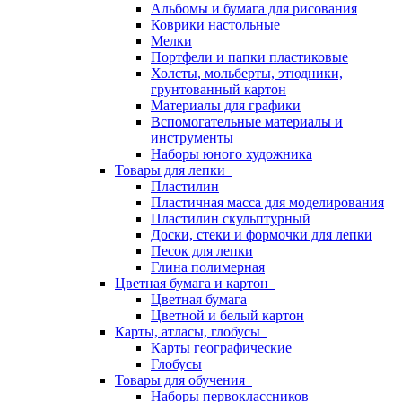
Альбомы и бумага для рисования
Коврики настольные
Мелки
Портфели и папки пластиковые
Холсты, мольберты, этюдники,
грунтованный картон
Материалы для графики
Вспомогательные материалы и
инструменты
Наборы юного художника
Товары для лепки
Пластилин
Пластичная масса для моделирования
Пластилин скульптурный
Доски, стеки и формочки для лепки
Песок для лепки
Глина полимерная
Цветная бумага и картон
Цветная бумага
Цветной и белый картон
Карты, атласы, глобусы
Карты географические
Глобусы
Товары для обучения
Наборы первоклассников