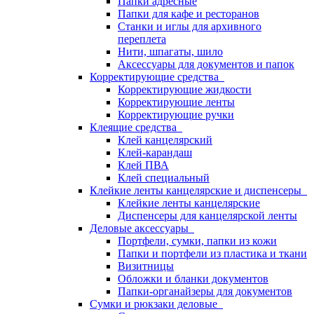
Папки адресные
Папки для кафе и ресторанов
Станки и иглы для архивного
переплета
Нити, шпагаты, шило
Аксессуары для документов и папок
Корректирующие средства
Корректирующие жидкости
Корректирующие ленты
Корректирующие ручки
Клеящие средства
Клей канцелярский
Клей-карандаш
Клей ПВА
Клей специальный
Клейкие ленты канцелярские и диспенсеры
Клейкие ленты канцелярские
Диспенсеры для канцелярской ленты
Деловые аксессуары
Портфели, сумки, папки из кожи
Папки и портфели из пластика и ткани
Визитницы
Обложки и бланки документов
Папки-органайзеры для документов
Сумки и рюкзаки деловые