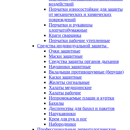
воздействий
Перчатки износостойкие для защиты
от механических и химических
повреждений
Перчатки и рукавицы
хлопчатобумажные
Краги сварщика
Перчатки рабочие утепленные
Средства индивидуальной защиты
Очки защитные
Маски защитные
Средства защиты органов дыхания
Наушники защитные
Вкладыши противошумные (беруши)
Каски защитные
Жилеты сигнальные
Халаты медицинские
Халаты рабочие
Непромокаемые плащи и куртки
Бахилы
Диспенсеры для бахил и пакетов
Нарукавники
Крем для рук и ног
Набородники
Профессиональные дерматологические