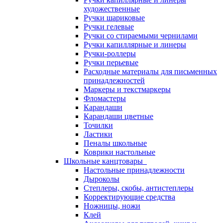
художественные
Ручки шариковые
Ручки гелевые
Ручки со стираемыми чернилами
Ручки капиллярные и линеры
Ручки-роллеры
Ручки перьевые
Расходные материалы для письменных
принадлежностей
Маркеры и текстмаркеры
Фломастеры
Карандаши
Карандаши цветные
Точилки
Ластики
Пеналы школьные
Коврики настольные
Школьные канцтовары
Настольные принадлежности
Дыроколы
Степлеры, скобы, антистеплеры
Корректирующие средства
Ножницы, ножи
Клей