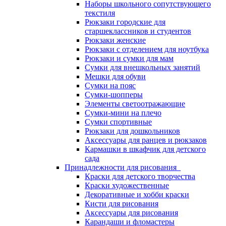
Наборы школьного сопутствующего
текстиля
Рюкзаки городские для
старшеклассников и студентов
Рюкзаки женские
Рюкзаки с отделением для ноутбука
Рюкзаки и сумки для мам
Сумки для внешкольных занятий
Мешки для обуви
Сумки на пояс
Сумки-шопперы
Элементы светоотражающие
Сумки-мини на плечо
Сумки спортивные
Рюкзаки для дошкольников
Аксессуары для ранцев и рюкзаков
Кармашки в шкафчик для детского
сада
Принадлежности для рисования
Краски для детского творчества
Краски художественные
Декоративные и хобби краски
Кисти для рисования
Аксессуары для рисования
Карандаши и фломастеры