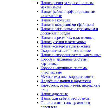
Папки-регистраторы с арочным
механизмом
Папки-файлы перфорированные
пластиковые
Папки на кольцах
Папки с вкладышами (файлами)
Папки пластиковые с прижимом и
доски-клипборды
Папки на резинках пластиковые
Папки-уголки пластиковые
Папки-конверты пластиковые
Скоросшиватели пластиковые
Папки и скоросшиватели картонные
Короба и архивные системы
картонные
Короба и архивные системы
пластиковые
Механизмы для скоросшивания
Подвесные папки и картотеки
Картотеки, разделители, индексные
окна
Папки адресные
Папки для кафе и ресторанов
Станки и иглы для архивного
переплета