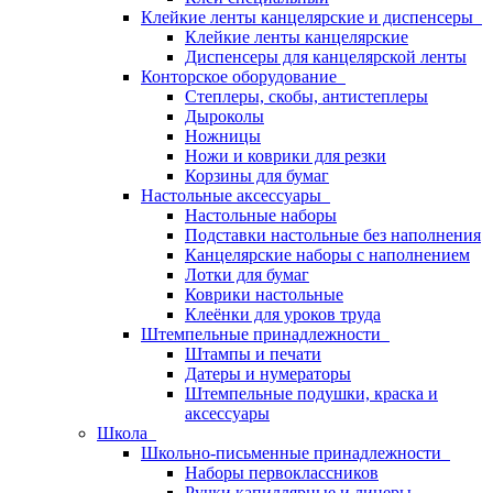
Клейкие ленты канцелярские и диспенсеры
Клейкие ленты канцелярские
Диспенсеры для канцелярской ленты
Конторское оборудование
Степлеры, скобы, антистеплеры
Дыроколы
Ножницы
Ножи и коврики для резки
Корзины для бумаг
Настольные аксессуары
Настольные наборы
Подставки настольные без наполнения
Канцелярские наборы с наполнением
Лотки для бумаг
Коврики настольные
Клеёнки для уроков труда
Штемпельные принадлежности
Штампы и печати
Датеры и нумераторы
Штемпельные подушки, краска и
аксессуары
Школа
Школьно-письменные принадлежности
Наборы первоклассников
Ручки капиллярные и линеры