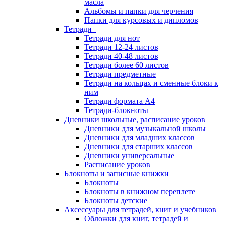
масла
Альбомы и папки для черчения
Папки для курсовых и дипломов
Тетради
Тетради для нот
Тетради 12-24 листов
Тетради 40-48 листов
Тетради более 60 листов
Тетради предметные
Тетради на кольцах и сменные блоки к
ним
Тетради формата А4
Тетради-блокноты
Дневники школьные, расписание уроков
Дневники для музыкальной школы
Дневники для младших классов
Дневники для старших классов
Дневники универсальные
Расписание уроков
Блокноты и записные книжки
Блокноты
Блокноты в книжном переплете
Блокноты детские
Аксессуары для тетрадей, книг и учебников
Обложки для книг, тетрадей и