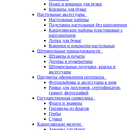
Ножи и коврики для резки
Корзины для бумаг
Настольные аксессуары
Настольные наборы
Подставки настольные без наполнения
Канцелярские наборы пластиковые с
наполнением
Лотки для бумаг
Коврики и покрытия настольные
Штемпельные принадлежности
Штампы и печати
Датеры и нумераторы
Штемпельные подушки, краска и
аксессуары
Предметы оформления интерьера
Фотоальбомы и аксессуары к ним
Рамки для дипломов, сертификатов,
грамот, фотографий
Государственная символика
Флаги и знамена
Гирлянды из флагов
Гербы
Сумки
Канцелярские мелочи
Зажимы для бумаг