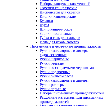
Наборы канцелярских мелочей
Скрепки канцелярские
Диспенсеры для скрепок
Кнопки канцелярские
Булавки
Лупы
Шило канцелярское
Звонки настольные
Губка и гель для пальцев
Иглы для чеков, заметок
Письменные и чертежные принадлежности
Ручки капиллярные и линеры
художественные
Ручки шариковые
Ручки гелевые
Ручки со стираемыми чернилами
Ручки подарочные
Ручки бизнес-класса
Ручки капиллярные и линеры
Ручки-роллеры
Ручки перьевые
Наборы письменных принадлежностей
Расходные материалы для письменных
принадлежностей
Маркеры и текстовыделители