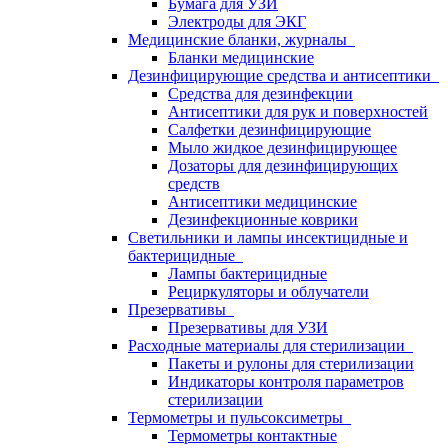
Бумага для УЗИ
Электроды для ЭКГ
Медицинские бланки, журналы
Бланки медицинские
Дезинфицирующие средства и антисептики
Средства для дезинфекции
Антисептики для рук и поверхностей
Салфетки дезинфицирующие
Мыло жидкое дезинфицирующее
Дозаторы для дезинфицирующих
средств
Антисептики медицинские
Дезинфекционные коврики
Светильники и лампы инсектицидные и
бактерицидные
Лампы бактерицидные
Рециркуляторы и облучатели
Презервативы
Презервативы для УЗИ
Расходные материалы для стерилизации
Пакеты и рулоны для стерилизации
Индикаторы контроля параметров
стерилизации
Термометры и пульсоксиметры
Термометры контактные