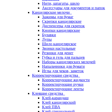
Нити, шпагаты, шило
Аксессуары для документов и папок
Канцелярские мелочи
Зажимы для бумаг
Скрепки канцелярские
Диспенсеры для скрепок
Кнопки канцелярские
Булавки
Лупы
Шило канцелярское
Звонки настольные
Резинки для денег
Губка и гель для пальцев
Наборы канцелярских мелочей
Напальчники для бумаги
Иглы для чеков, заметок
Корректирующие средства
Корректирующие жидкости
Корректирующие ручки
Корректирующие ленты
Клеящие средства
Клей-карандаш
Клей канцелярский
Клей ПВА
Клей специальный