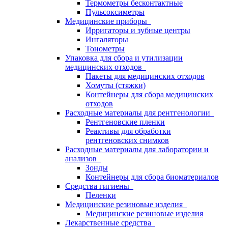
Термометры бесконтактные
Пульсоксиметры
Медицинские приборы
Ирригаторы и зубные центры
Ингаляторы
Тонометры
Упаковка для сбора и утилизации
медицинских отходов
Пакеты для медицинских отходов
Хомуты (стяжки)
Контейнеры для сбора медицинских
отходов
Расходные материалы для рентгенологии
Рентгеновские пленки
Реактивы для обработки
рентгеновских снимков
Расходные материалы для лаборатории и
анализов
Зонды
Контейнеры для сбора биоматериалов
Средства гигиены
Пеленки
Медицинские резиновые изделия
Медицинские резиновые изделия
Лекарственные средства