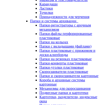
Карандаши
Ластики
Точилки
Принадлежности для черчения
Папки и системы архивации
Папки-регистраторы с арочным
механизмом
Папки-файлы перфорированные
пластиковые
Папки на кольцах
Папки с вкладышами (файлами)
Папки пластиковые с прижимом и
доски-клипборды
Папки на резинках пластиковые
Папки-конверты пластиковые
Папки-уголки пластиковые
Скоросшиватели пластиковые
Папки и скоросшиватели картонные
Короба и архивные системы
картонные
Механизмы для скоросшивания
Подвесные папки и картотеки
Картотеки, разделители, индексные
окна