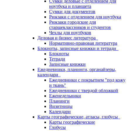
Сумки деловые с отделением для
ноутбука и планшета
Сумки для документов
Рюкзаки с отделением для ноутбука
Рюкзаки городские для
старшеклассников и студентов
Чехлы для ноутбуков
Деловая и бизнес литература
Нормативно-правовая литература
Блокноты, записные книжки и тетради
Блокноты
Тетради
Записные книжки
Ежедневники, планинги, органайзеры,
календари
Ежедневники с покрытием "под кожу
и ткань"
Ежедневники с твердой обложкой
Еженедельники
Планинги
Визитницы
Календари
Карты географические, атласы, глобусы
Карты географические
Глобусы