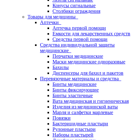
Конусы сигнальные
Столбики ограждения
Товары для медицины
Аптечки
Аптечка первой помощи
Емкости для лекарственных средств
Средства первой помощи
Средства индивидуальной защиты
медицинские
Перчатки медицинские
Маски медицинские одноразовые
Бахилы
Диспенсеры для бахил и пакетов
Перевязочные материалы и средства
Бинты медицинские
Бинты фиксирующие
Бинты эластичные
Вата медицинская и гигиеническая
Изделия из медицинской ваты
Марля и салфетки марлевые
Повязки
Бактерицидные пластыри
Рулонные пластыри
Наборы пластырей