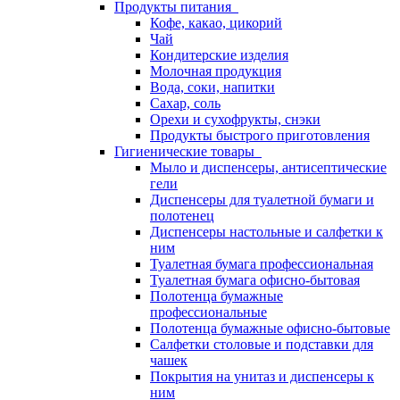
Продукты питания
Кофе, какао, цикорий
Чай
Кондитерские изделия
Молочная продукция
Вода, соки, напитки
Сахар, соль
Орехи и сухофрукты, снэки
Продукты быстрого приготовления
Гигиенические товары
Мыло и диспенсеры, антисептические
гели
Диспенсеры для туалетной бумаги и
полотенец
Диспенсеры настольные и салфетки к
ним
Туалетная бумага профессиональная
Туалетная бумага офисно-бытовая
Полотенца бумажные
профессиональные
Полотенца бумажные офисно-бытовые
Салфетки столовые и подставки для
чашек
Покрытия на унитаз и диспенсеры к
ним