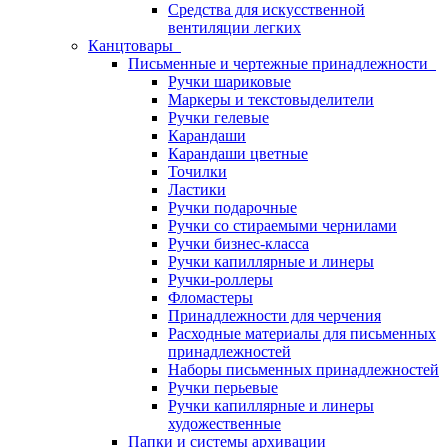
Средства для искусственной
вентиляции легких
Канцтовары
Письменные и чертежные принадлежности
Ручки шариковые
Маркеры и текстовыделители
Ручки гелевые
Карандаши
Карандаши цветные
Точилки
Ластики
Ручки подарочные
Ручки со стираемыми чернилами
Ручки бизнес-класса
Ручки капиллярные и линеры
Ручки-роллеры
Фломастеры
Принадлежности для черчения
Расходные материалы для письменных
принадлежностей
Наборы письменных принадлежностей
Ручки перьевые
Ручки капиллярные и линеры
художественные
Папки и системы архивации