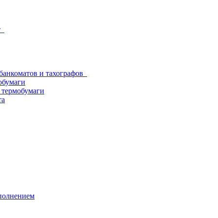
от
 банкоматов и тахографов
обумаги
з термобумаги
та
аполнением