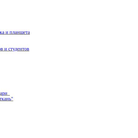
ка и планшета
в и студентов
ндари
ткань"