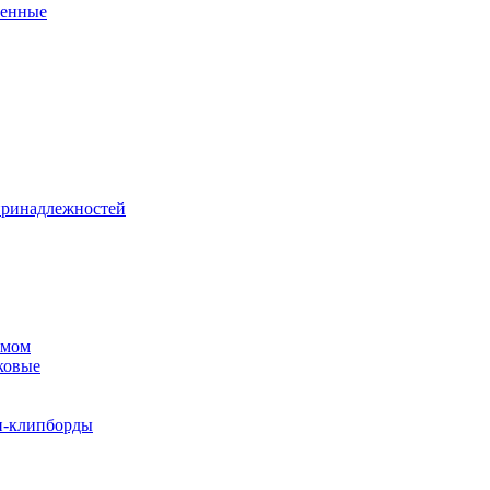
венные
принадлежностей
змом
ковые
и-клипборды