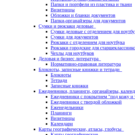
Папки и портфели из пластика и ткани
Визитницы
Обложки и бланки документов
Папки-органайзеры для документов
Сумки и рюкзаки деловые
Сумки деловые с отделением для ноутбу
Сумки для документов
Рюкзаки с отделением для ноутбука
Рюкзаки городские для старшекласснико
Чехлы для ноутбуков
Деловая и бизнес литература
Нормативно-правовая литература
Блокноты, записные книжки и тетради
Блокноты
Тетради
Записные книжки
Ежедневники, планинги, органайзеры, кале
Ежедневники с покрытием "под кожу и 
Ежедневники с твердой обложкой
Еженедельники
Планинги
Визитницы
Календари
Карты географические, атласы, глобусы
Карты географические