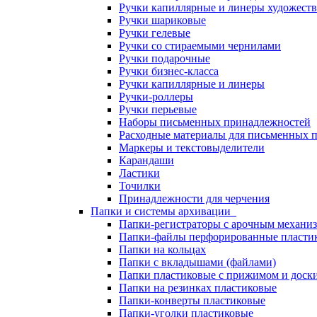
Ручки капиллярные и линеры художест
Ручки шариковые
Ручки гелевые
Ручки со стираемыми чернилами
Ручки подарочные
Ручки бизнес-класса
Ручки капиллярные и линеры
Ручки-роллеры
Ручки перьевые
Наборы письменных принадлежностей
Расходные материалы для письменных 
Маркеры и текстовыделители
Карандаши
Ластики
Точилки
Принадлежности для черчения
Папки и системы архивации
Папки-регистраторы с арочным механи
Папки-файлы перфорированные пласти
Папки на кольцах
Папки с вкладышами (файлами)
Папки пластиковые с прижимом и доск
Папки на резинках пластиковые
Папки-конверты пластиковые
Папки-уголки пластиковые