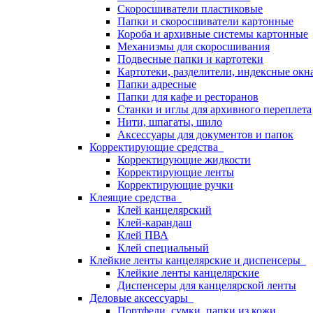
Скоросшиватели пластиковые
Папки и скоросшиватели картонные
Короба и архивные системы картонные
Механизмы для скоросшивания
Подвесные папки и картотеки
Картотеки, разделители, индексные окн
Папки адресные
Папки для кафе и ресторанов
Станки и иглы для архивного переплета
Нити, шпагаты, шило
Аксессуары для документов и папок
Корректирующие средства
Корректирующие жидкости
Корректирующие ленты
Корректирующие ручки
Клеящие средства
Клей канцелярский
Клей-карандаш
Клей ПВА
Клей специальный
Клейкие ленты канцелярские и диспенсеры
Клейкие ленты канцелярские
Диспенсеры для канцелярской ленты
Деловые аксессуары
Портфели, сумки, папки из кожи