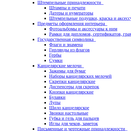
Штемпельные принадлежности
Штампы и печати
Датеры и нумераторы
Штемпельные подушки, краска и аксесс
Предметы оформления интерьера
Фотоальбомы и аксессуары к ним
Рамки для дипломов, сертификатов, гра
Государственная символика
Флаги и знамена
Гирлянды из флагов
Гербы
Сумки
Канцелярские мелочи
Зажимы для бумаг
Наборы канцелярских мелочей
Скрепки канцелярские
Диспенсеры для скрепок
Кнопки канцелярские
Булавки
Лупы
Шило канцелярское
Звонки настольные
Губка и гель для пальцев
Иглы для чеков, заметок
Письменные и чертежные принадлежности