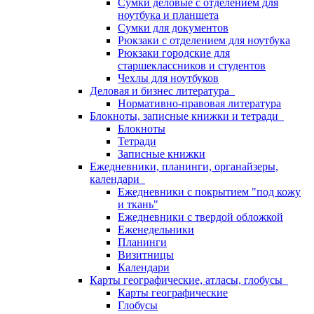
Сумки деловые с отделением для
ноутбука и планшета
Сумки для документов
Рюкзаки с отделением для ноутбука
Рюкзаки городские для
старшеклассников и студентов
Чехлы для ноутбуков
Деловая и бизнес литература
Нормативно-правовая литература
Блокноты, записные книжки и тетради
Блокноты
Тетради
Записные книжки
Ежедневники, планинги, органайзеры,
календари
Ежедневники с покрытием "под кожу
и ткань"
Ежедневники с твердой обложкой
Еженедельники
Планинги
Визитницы
Календари
Карты географические, атласы, глобусы
Карты географические
Глобусы