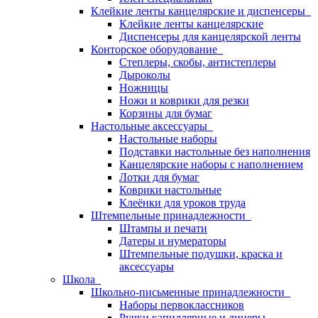
Клейкие ленты канцелярские и диспенсеры
Клейкие ленты канцелярские
Диспенсеры для канцелярской ленты
Конторское оборудование
Степлеры, скобы, антистеплеры
Дыроколы
Ножницы
Ножи и коврики для резки
Корзины для бумаг
Настольные аксессуары
Настольные наборы
Подставки настольные без наполнения
Канцелярские наборы с наполнением
Лотки для бумаг
Коврики настольные
Клеёнки для уроков труда
Штемпельные принадлежности
Штампы и печати
Датеры и нумераторы
Штемпельные подушки, краска и
аксессуары
Школа
Школьно-письменные принадлежности
Наборы первоклассников
Ручки капиллярные и линеры