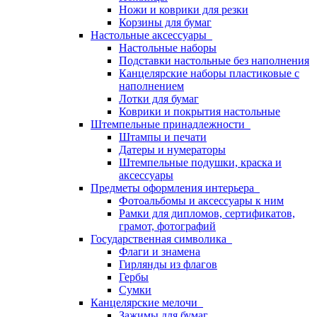
Ножи и коврики для резки
Корзины для бумаг
Настольные аксессуары
Настольные наборы
Подставки настольные без наполнения
Канцелярские наборы пластиковые с
наполнением
Лотки для бумаг
Коврики и покрытия настольные
Штемпельные принадлежности
Штампы и печати
Датеры и нумераторы
Штемпельные подушки, краска и
аксессуары
Предметы оформления интерьера
Фотоальбомы и аксессуары к ним
Рамки для дипломов, сертификатов,
грамот, фотографий
Государственная символика
Флаги и знамена
Гирлянды из флагов
Гербы
Сумки
Канцелярские мелочи
Зажимы для бумаг