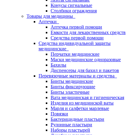
Конусы сигнальные
Столбики ограждения
Товары для медицины
Аптечки
Аптечка первой помощи
Емкости для лекарственных средств
Средства первой помощи
Средства индивидуальной защиты
медицинские
Перчатки медицинские
Маски медицинские одноразовые
Бахилы
Диспенсеры для бахил и пакетов
Перевязочные материалы и средства
Бинты медицинские
Бинты фиксирующие
Бинты эластичные
Вата медицинская и гигиеническая
Изделия из медицинской ваты
Марля и салфетки марлевые
Повязки
Бактерицидные пластыри
Рулонные пластыри
Наборы пластырей