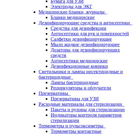
Бумага для УЗИ
Электроды для ЭКГ
Медицинские бланки, журналы
Бланки медицинские
Дезинфицирующие средства и антисептики
Средства для дезинфекции
Антисептики для рук и поверхностей
Салфетки дезинфицирующие
Мыло жидкое дезинфицирующее
Дозаторы для дезинфицирующих
средств
Антисептики медицинские
Дезинфекционные коврики
Светильники и лампы инсектицидные и
бактерицидные
Лампы бактерицидные
Рециркуляторы и облучатели
Презервативы
Презервативы для УЗИ
Расходные материалы для стерилизации
Пакеты и рулоны для стерилизации
Индикаторы контроля параметров
стерилизации
Термометры и пульсоксиметры
Термометры контактные