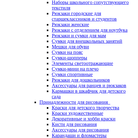
Наборы школьного сопутствующего
текстиля
Рюкзаки городские для
старшеклассников и студентов
Рюкзаки женские
Рюкзаки с отделением для ноутбука
Рюкзаки и сумки для мам
Сумки для внешкольных занятий
Мешки для обуви
Сумки на пояс
Сумки-шопперы
Элементы светоотражающие
Сумки-мини на плечо
Сумки спортивные
Рюкзаки для дошкольников
Аксессуары для ранцев и рюкзаков
Кармашки в шкафчик для детского
сада
Принадлежности для рисования
Краски для детского творчества
Краски художественные
Декоративные и хобби краски
Кисти для рисования
Аксессуары для рисования
Карандаши и фломастеры