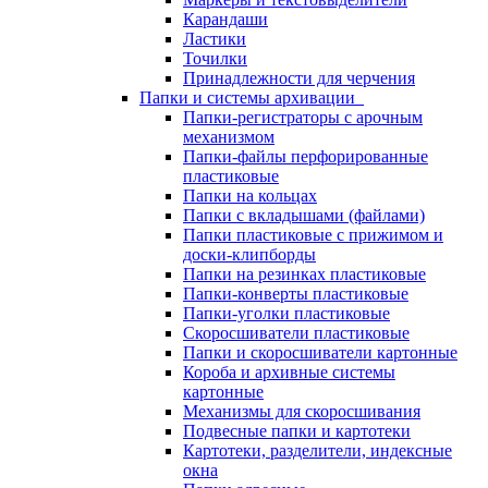
Карандаши
Ластики
Точилки
Принадлежности для черчения
Папки и системы архивации
Папки-регистраторы с арочным
механизмом
Папки-файлы перфорированные
пластиковые
Папки на кольцах
Папки с вкладышами (файлами)
Папки пластиковые с прижимом и
доски-клипборды
Папки на резинках пластиковые
Папки-конверты пластиковые
Папки-уголки пластиковые
Скоросшиватели пластиковые
Папки и скоросшиватели картонные
Короба и архивные системы
картонные
Механизмы для скоросшивания
Подвесные папки и картотеки
Картотеки, разделители, индексные
окна