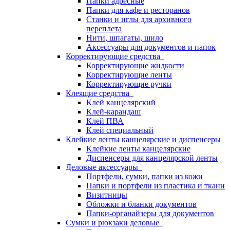
Папки адресные
Папки для кафе и ресторанов
Станки и иглы для архивного
переплета
Нити, шпагаты, шило
Аксессуары для документов и папок
Корректирующие средства
Корректирующие жидкости
Корректирующие ленты
Корректирующие ручки
Клеящие средства
Клей канцелярский
Клей-карандаш
Клей ПВА
Клей специальный
Клейкие ленты канцелярские и диспенсеры
Клейкие ленты канцелярские
Диспенсеры для канцелярской ленты
Деловые аксессуары
Портфели, сумки, папки из кожи
Папки и портфели из пластика и ткани
Визитницы
Обложки и бланки документов
Папки-органайзеры для документов
Сумки и рюкзаки деловые