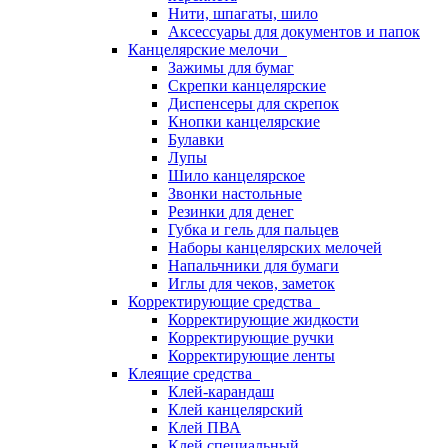
Нити, шпагаты, шило
Аксессуары для документов и папок
Канцелярские мелочи
Зажимы для бумаг
Скрепки канцелярские
Диспенсеры для скрепок
Кнопки канцелярские
Булавки
Лупы
Шило канцелярское
Звонки настольные
Резинки для денег
Губка и гель для пальцев
Наборы канцелярских мелочей
Напальчники для бумаги
Иглы для чеков, заметок
Корректирующие средства
Корректирующие жидкости
Корректирующие ручки
Корректирующие ленты
Клеящие средства
Клей-карандаш
Клей канцелярский
Клей ПВА
Клей специальный