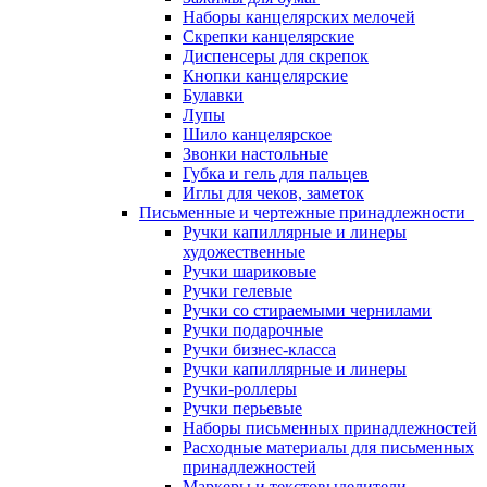
Наборы канцелярских мелочей
Скрепки канцелярские
Диспенсеры для скрепок
Кнопки канцелярские
Булавки
Лупы
Шило канцелярское
Звонки настольные
Губка и гель для пальцев
Иглы для чеков, заметок
Письменные и чертежные принадлежности
Ручки капиллярные и линеры
художественные
Ручки шариковые
Ручки гелевые
Ручки со стираемыми чернилами
Ручки подарочные
Ручки бизнес-класса
Ручки капиллярные и линеры
Ручки-роллеры
Ручки перьевые
Наборы письменных принадлежностей
Расходные материалы для письменных
принадлежностей
Маркеры и текстовыделители