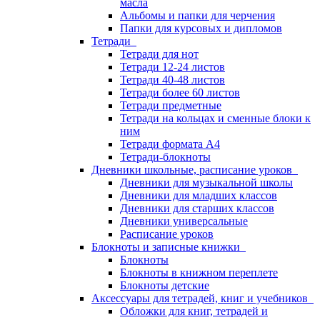
масла
Альбомы и папки для черчения
Папки для курсовых и дипломов
Тетради
Тетради для нот
Тетради 12-24 листов
Тетради 40-48 листов
Тетради более 60 листов
Тетради предметные
Тетради на кольцах и сменные блоки к
ним
Тетради формата А4
Тетради-блокноты
Дневники школьные, расписание уроков
Дневники для музыкальной школы
Дневники для младших классов
Дневники для старших классов
Дневники универсальные
Расписание уроков
Блокноты и записные книжки
Блокноты
Блокноты в книжном переплете
Блокноты детские
Аксессуары для тетрадей, книг и учебников
Обложки для книг, тетрадей и