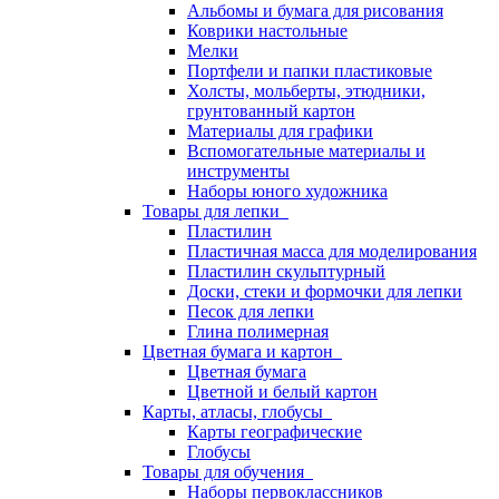
Альбомы и бумага для рисования
Коврики настольные
Мелки
Портфели и папки пластиковые
Холсты, мольберты, этюдники,
грунтованный картон
Материалы для графики
Вспомогательные материалы и
инструменты
Наборы юного художника
Товары для лепки
Пластилин
Пластичная масса для моделирования
Пластилин скульптурный
Доски, стеки и формочки для лепки
Песок для лепки
Глина полимерная
Цветная бумага и картон
Цветная бумага
Цветной и белый картон
Карты, атласы, глобусы
Карты географические
Глобусы
Товары для обучения
Наборы первоклассников