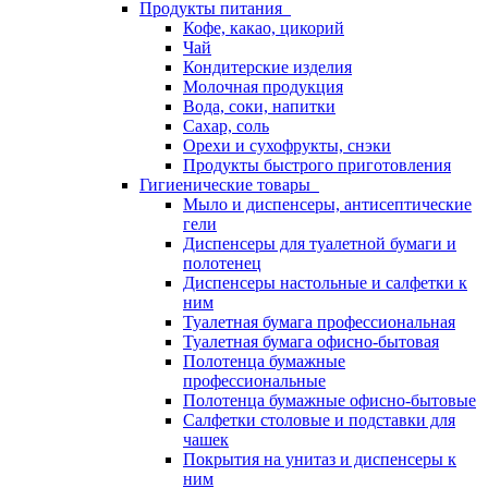
Продукты питания
Кофе, какао, цикорий
Чай
Кондитерские изделия
Молочная продукция
Вода, соки, напитки
Сахар, соль
Орехи и сухофрукты, снэки
Продукты быстрого приготовления
Гигиенические товары
Мыло и диспенсеры, антисептические
гели
Диспенсеры для туалетной бумаги и
полотенец
Диспенсеры настольные и салфетки к
ним
Туалетная бумага профессиональная
Туалетная бумага офисно-бытовая
Полотенца бумажные
профессиональные
Полотенца бумажные офисно-бытовые
Салфетки столовые и подставки для
чашек
Покрытия на унитаз и диспенсеры к
ним