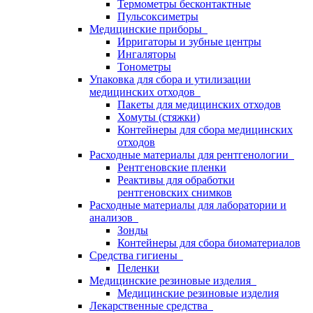
Термометры бесконтактные
Пульсоксиметры
Медицинские приборы
Ирригаторы и зубные центры
Ингаляторы
Тонометры
Упаковка для сбора и утилизации
медицинских отходов
Пакеты для медицинских отходов
Хомуты (стяжки)
Контейнеры для сбора медицинских
отходов
Расходные материалы для рентгенологии
Рентгеновские пленки
Реактивы для обработки
рентгеновских снимков
Расходные материалы для лаборатории и
анализов
Зонды
Контейнеры для сбора биоматериалов
Средства гигиены
Пеленки
Медицинские резиновые изделия
Медицинские резиновые изделия
Лекарственные средства