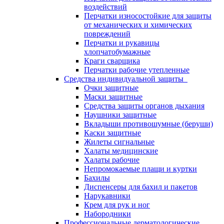
воздействий
Перчатки износостойкие для защиты
от механических и химических
повреждений
Перчатки и рукавицы
хлопчатобумажные
Краги сварщика
Перчатки рабочие утепленные
Средства индивидуальной защиты
Очки защитные
Маски защитные
Средства защиты органов дыхания
Наушники защитные
Вкладыши противошумные (беруши)
Каски защитные
Жилеты сигнальные
Халаты медицинские
Халаты рабочие
Непромокаемые плащи и куртки
Бахилы
Диспенсеры для бахил и пакетов
Нарукавники
Крем для рук и ног
Набородники
Профессиональные дерматологические