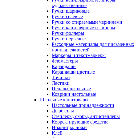
художественные
Ручки шариковые
Ручки гелевые
Ручки со стираемыми чернилами
Ручки капиллярные и линеры
Ручки-роллеры
Ручки перьевые
Расходные материалы для письменных
принадлежностей
Маркеры и текстмаркеры
Фломастеры
Карандаши
Карандаши цветные
Точилки
Ластики
Пеналы школьные
Коврики настольные
Школьные канцтовары
Настольные принадлежности
Дыроколы
Степлеры, скобы, антистеплеры
Корректирующие средства
Ножницы, ножи
Клей