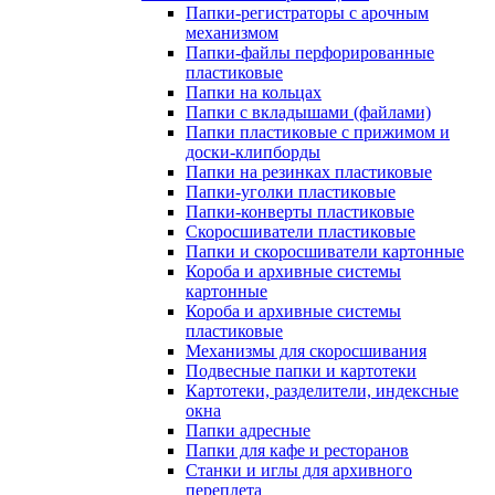
Папки-регистраторы с арочным
механизмом
Папки-файлы перфорированные
пластиковые
Папки на кольцах
Папки с вкладышами (файлами)
Папки пластиковые с прижимом и
доски-клипборды
Папки на резинках пластиковые
Папки-уголки пластиковые
Папки-конверты пластиковые
Скоросшиватели пластиковые
Папки и скоросшиватели картонные
Короба и архивные системы
картонные
Короба и архивные системы
пластиковые
Механизмы для скоросшивания
Подвесные папки и картотеки
Картотеки, разделители, индексные
окна
Папки адресные
Папки для кафе и ресторанов
Станки и иглы для архивного
переплета