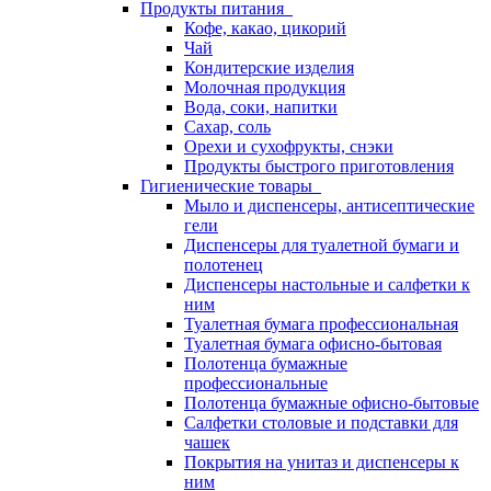
Продукты питания
Кофе, какао, цикорий
Чай
Кондитерские изделия
Молочная продукция
Вода, соки, напитки
Сахар, соль
Орехи и сухофрукты, снэки
Продукты быстрого приготовления
Гигиенические товары
Мыло и диспенсеры, антисептические
гели
Диспенсеры для туалетной бумаги и
полотенец
Диспенсеры настольные и салфетки к
ним
Туалетная бумага профессиональная
Туалетная бумага офисно-бытовая
Полотенца бумажные
профессиональные
Полотенца бумажные офисно-бытовые
Салфетки столовые и подставки для
чашек
Покрытия на унитаз и диспенсеры к
ним