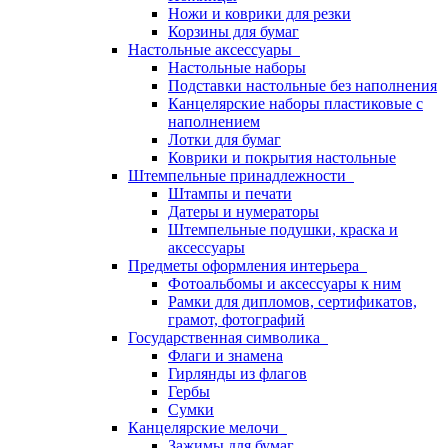
Ножи и коврики для резки
Корзины для бумаг
Настольные аксессуары
Настольные наборы
Подставки настольные без наполнения
Канцелярские наборы пластиковые с
наполнением
Лотки для бумаг
Коврики и покрытия настольные
Штемпельные принадлежности
Штампы и печати
Датеры и нумераторы
Штемпельные подушки, краска и
аксессуары
Предметы оформления интерьера
Фотоальбомы и аксессуары к ним
Рамки для дипломов, сертификатов,
грамот, фотографий
Государственная символика
Флаги и знамена
Гирлянды из флагов
Гербы
Сумки
Канцелярские мелочи
Зажимы для бумаг