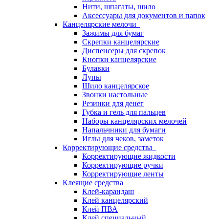
Нити, шпагаты, шило
Аксессуары для документов и папок
Канцелярские мелочи
Зажимы для бумаг
Скрепки канцелярские
Диспенсеры для скрепок
Кнопки канцелярские
Булавки
Лупы
Шило канцелярское
Звонки настольные
Резинки для денег
Губка и гель для пальцев
Наборы канцелярских мелочей
Напальчники для бумаги
Иглы для чеков, заметок
Корректирующие средства
Корректирующие жидкости
Корректирующие ручки
Корректирующие ленты
Клеящие средства
Клей-карандаш
Клей канцелярский
Клей ПВА
Клей специальный