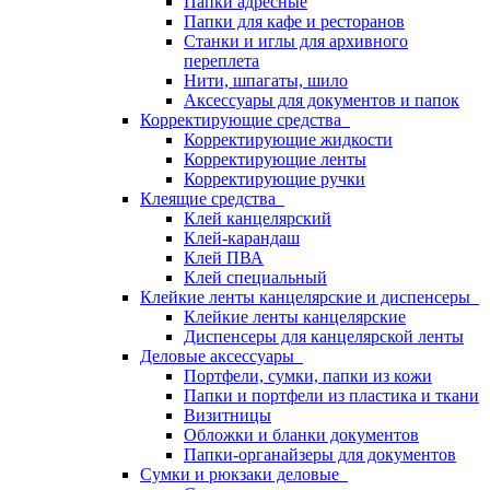
Папки адресные
Папки для кафе и ресторанов
Станки и иглы для архивного
переплета
Нити, шпагаты, шило
Аксессуары для документов и папок
Корректирующие средства
Корректирующие жидкости
Корректирующие ленты
Корректирующие ручки
Клеящие средства
Клей канцелярский
Клей-карандаш
Клей ПВА
Клей специальный
Клейкие ленты канцелярские и диспенсеры
Клейкие ленты канцелярские
Диспенсеры для канцелярской ленты
Деловые аксессуары
Портфели, сумки, папки из кожи
Папки и портфели из пластика и ткани
Визитницы
Обложки и бланки документов
Папки-органайзеры для документов
Сумки и рюкзаки деловые