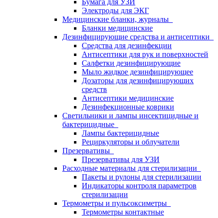
Бумага для УЗИ
Электроды для ЭКГ
Медицинские бланки, журналы
Бланки медицинские
Дезинфицирующие средства и антисептики
Средства для дезинфекции
Антисептики для рук и поверхностей
Салфетки дезинфицирующие
Мыло жидкое дезинфицирующее
Дозаторы для дезинфицирующих
средств
Антисептики медицинские
Дезинфекционные коврики
Светильники и лампы инсектицидные и
бактерицидные
Лампы бактерицидные
Рециркуляторы и облучатели
Презервативы
Презервативы для УЗИ
Расходные материалы для стерилизации
Пакеты и рулоны для стерилизации
Индикаторы контроля параметров
стерилизации
Термометры и пульсоксиметры
Термометры контактные