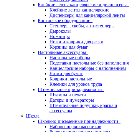
Клейкие ленты канцелярские и диспенсеры
Клейкие ленты канцелярские
Диспенсеры для канцелярской ленты
Конторское оборудование
Степлеры, скобы, антистеплеры
Дыроколы
Ножницы
Ножи и коврики для резки
Корзины для бумаг
Настольные аксессуары
Настольные наборы
Подставки настольные без наполнения
Канцелярские наборы с наполнением
Лотки для бумаг
Коврики настольные
Клеёнки для уроков труда
Штемпельные принадлежности
Штампы и печати
Датеры и нумераторы
Штемпельные подушки, краска и
аксессуары
Школа
Школьно-письменные принадлежности
Наборы первоклассников
Ручки капиллярные и линеры