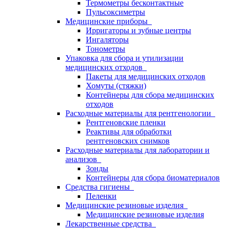
Термометры бесконтактные
Пульсоксиметры
Медицинские приборы
Ирригаторы и зубные центры
Ингаляторы
Тонометры
Упаковка для сбора и утилизации
медицинских отходов
Пакеты для медицинских отходов
Хомуты (стяжки)
Контейнеры для сбора медицинских
отходов
Расходные материалы для рентгенологии
Рентгеновские пленки
Реактивы для обработки
рентгеновских снимков
Расходные материалы для лаборатории и
анализов
Зонды
Контейнеры для сбора биоматериалов
Средства гигиены
Пеленки
Медицинские резиновые изделия
Медицинские резиновые изделия
Лекарственные средства