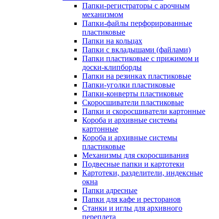
Папки-регистраторы с арочным
механизмом
Папки-файлы перфорированные
пластиковые
Папки на кольцах
Папки с вкладышами (файлами)
Папки пластиковые с прижимом и
доски-клипборды
Папки на резинках пластиковые
Папки-уголки пластиковые
Папки-конверты пластиковые
Скоросшиватели пластиковые
Папки и скоросшиватели картонные
Короба и архивные системы
картонные
Короба и архивные системы
пластиковые
Механизмы для скоросшивания
Подвесные папки и картотеки
Картотеки, разделители, индексные
окна
Папки адресные
Папки для кафе и ресторанов
Станки и иглы для архивного
переплета