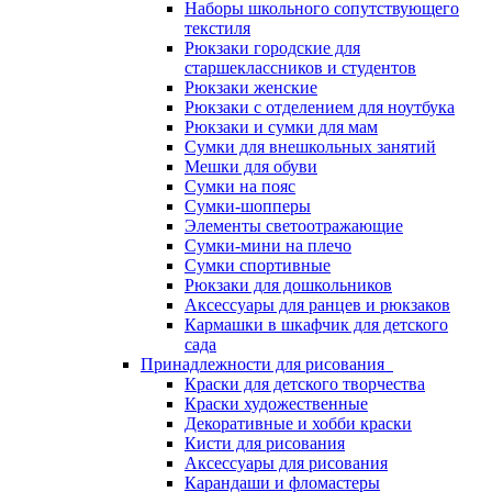
Наборы школьного сопутствующего
текстиля
Рюкзаки городские для
старшеклассников и студентов
Рюкзаки женские
Рюкзаки с отделением для ноутбука
Рюкзаки и сумки для мам
Сумки для внешкольных занятий
Мешки для обуви
Сумки на пояс
Сумки-шопперы
Элементы светоотражающие
Сумки-мини на плечо
Сумки спортивные
Рюкзаки для дошкольников
Аксессуары для ранцев и рюкзаков
Кармашки в шкафчик для детского
сада
Принадлежности для рисования
Краски для детского творчества
Краски художественные
Декоративные и хобби краски
Кисти для рисования
Аксессуары для рисования
Карандаши и фломастеры