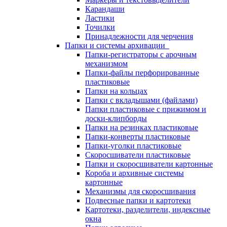
Карандаши
Ластики
Точилки
Принадлежности для черчения
Папки и системы архивации
Папки-регистраторы с арочным
механизмом
Папки-файлы перфорированные
пластиковые
Папки на кольцах
Папки с вкладышами (файлами)
Папки пластиковые с прижимом и
доски-клипборды
Папки на резинках пластиковые
Папки-конверты пластиковые
Папки-уголки пластиковые
Скоросшиватели пластиковые
Папки и скоросшиватели картонные
Короба и архивные системы
картонные
Механизмы для скоросшивания
Подвесные папки и картотеки
Картотеки, разделители, индексные
окна