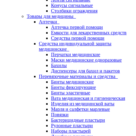
Конусы сигнальные
Столбики ограждения
Товары для медицины
Аптечки
Аптечка первой помощи
Емкости для лекарственных средств
Средства первой помощи
Средства индивидуальной защиты
медицинские
Перчатки медицинские
Маски медицинские одноразовые
Бахилы
Диспенсеры для бахил и пакетов
Перевязочные материалы и средства
Бинты медицинские
Бинты фиксирующие
Бинты эластичные
Вата медицинская и гигиеническая
Изделия из медицинской ваты
Марля и салфетки марлевые
Повязки
Бактерицидные пластыри
Рулонные пластыри
Наборы пластырей