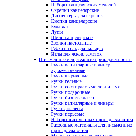
Наборы канцелярских мелочей
Скрепки канцелярские
Диспенсеры для скрепок
Кнопки канцелярские
Булавки
Лупы
Шило канцелярское
Звонки настольные
Губка и гель для пальцев
Иглы для чеков, заметок
Письменные и чертежные принадлежности
Ручки капиллярные и линеры
художественные
Ручки шариковые
Ручки гелевые
Ручки со стираемыми чернилами
Ручки подарочные
Ручки бизнес-класса
Ручки капиллярные и линеры
Ручки-роллеры
Ручки перьевые
Наборы письменных принадлежностей
Расходные материалы для письменных
принадлежностей
Маркеры и текстовыделители