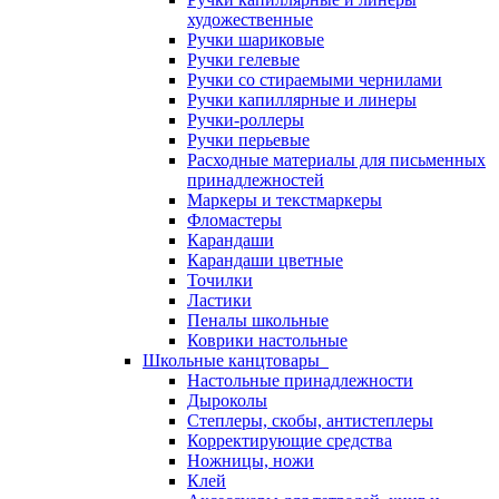
художественные
Ручки шариковые
Ручки гелевые
Ручки со стираемыми чернилами
Ручки капиллярные и линеры
Ручки-роллеры
Ручки перьевые
Расходные материалы для письменных
принадлежностей
Маркеры и текстмаркеры
Фломастеры
Карандаши
Карандаши цветные
Точилки
Ластики
Пеналы школьные
Коврики настольные
Школьные канцтовары
Настольные принадлежности
Дыроколы
Степлеры, скобы, антистеплеры
Корректирующие средства
Ножницы, ножи
Клей