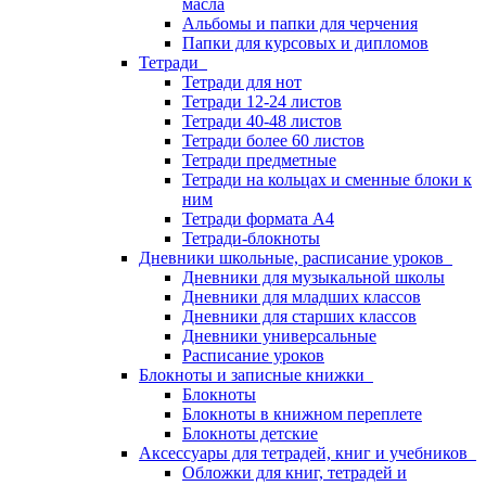
масла
Альбомы и папки для черчения
Папки для курсовых и дипломов
Тетради
Тетради для нот
Тетради 12-24 листов
Тетради 40-48 листов
Тетради более 60 листов
Тетради предметные
Тетради на кольцах и сменные блоки к
ним
Тетради формата А4
Тетради-блокноты
Дневники школьные, расписание уроков
Дневники для музыкальной школы
Дневники для младших классов
Дневники для старших классов
Дневники универсальные
Расписание уроков
Блокноты и записные книжки
Блокноты
Блокноты в книжном переплете
Блокноты детские
Аксессуары для тетрадей, книг и учебников
Обложки для книг, тетрадей и