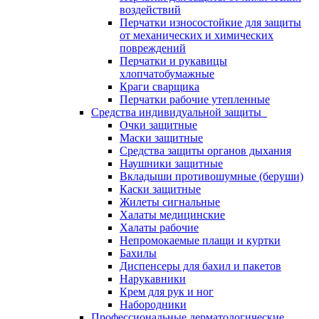
воздействий
Перчатки износостойкие для защиты
от механических и химических
повреждений
Перчатки и рукавицы
хлопчатобумажные
Краги сварщика
Перчатки рабочие утепленные
Средства индивидуальной защиты
Очки защитные
Маски защитные
Средства защиты органов дыхания
Наушники защитные
Вкладыши противошумные (беруши)
Каски защитные
Жилеты сигнальные
Халаты медицинские
Халаты рабочие
Непромокаемые плащи и куртки
Бахилы
Диспенсеры для бахил и пакетов
Нарукавники
Крем для рук и ног
Набородники
Профессиональные дерматологические