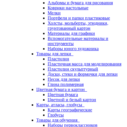
Альбомы и бумага для рисования
Коврики настольные
Мелки
Портфели и папки пластиковые
Холсты, мольберты, этюдники,
грунтованный картон
Материалы для графики
Вспомогательные материалы и
инструменты
Наборы юного художника
Товары для лепки
Пластилин
Пластичная масса для моделирования
Пластилин скульптурный
Доски, стеки и формочки для лепки
Песок для лепки
Глина полимерная
Цветная бумага и картон
Цветная бумага
Цветной и белый картон
Карты, атласы, глобусы
Карты географические
Глобусы
Товары для обучения
Наборы первоклассников