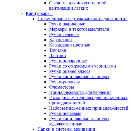
Средства для искусственной
вентиляции легких
Канцтовары
Письменные и чертежные принадлежности
Ручки шариковые
Маркеры и текстовыделители
Ручки гелевые
Карандаши
Карандаши цветные
Точилки
Ластики
Ручки подарочные
Ручки со стираемыми чернилами
Ручки бизнес-класса
Ручки капиллярные и линеры
Ручки-роллеры
Фломастеры
Принадлежности для черчения
Расходные материалы для письменных
принадлежностей
Наборы письменных принадлежностей
Ручки перьевые
Ручки капиллярные и линеры
художественные
Папки и системы архивации