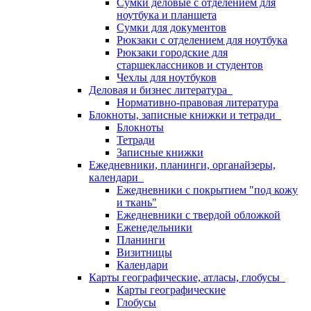
Сумки деловые с отделением для
ноутбука и планшета
Сумки для документов
Рюкзаки с отделением для ноутбука
Рюкзаки городские для
старшеклассников и студентов
Чехлы для ноутбуков
Деловая и бизнес литература
Нормативно-правовая литература
Блокноты, записные книжки и тетради
Блокноты
Тетради
Записные книжки
Ежедневники, планинги, органайзеры,
календари
Ежедневники с покрытием "под кожу
и ткань"
Ежедневники с твердой обложкой
Еженедельники
Планинги
Визитницы
Календари
Карты географические, атласы, глобусы
Карты географические
Глобусы