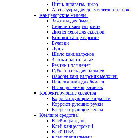
Нити, шпагаты, шило
Аксессуары для документов и папок
Канцелярские мелочи
Зажимы для бумаг
Скрепки канцелярские
Диспенсеры для скрепок
Кнопки канцелярские
Булавки
Лупы
Шило канцелярское
Звонки настольные
Резинки для денег
Губка и гель для пальцев
Наборы канцелярских мелочей
Напальчники для бумаги
Иглы для чеков, заметок
Корректирующие средства
Корректирующие жидкости
Корректирующие ручки
Корректирующие ленты
Клеящие средства
Клей-карандаш
Клей канцелярский
Клей ПВА
Клей специальный