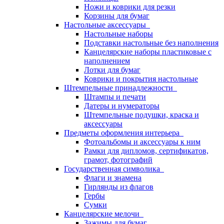
Ножи и коврики для резки
Корзины для бумаг
Настольные аксессуары
Настольные наборы
Подставки настольные без наполнения
Канцелярские наборы пластиковые с
наполнением
Лотки для бумаг
Коврики и покрытия настольные
Штемпельные принадлежности
Штампы и печати
Датеры и нумераторы
Штемпельные подушки, краска и
аксессуары
Предметы оформления интерьера
Фотоальбомы и аксессуары к ним
Рамки для дипломов, сертификатов,
грамот, фотографий
Государственная символика
Флаги и знамена
Гирлянды из флагов
Гербы
Сумки
Канцелярские мелочи
Зажимы для бумаг