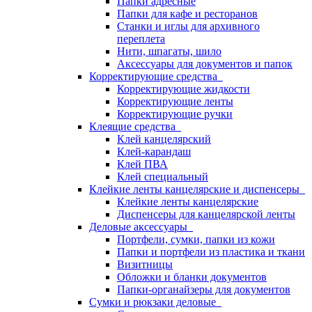
Папки адресные
Папки для кафе и ресторанов
Станки и иглы для архивного
переплета
Нити, шпагаты, шило
Аксессуары для документов и папок
Корректирующие средства
Корректирующие жидкости
Корректирующие ленты
Корректирующие ручки
Клеящие средства
Клей канцелярский
Клей-карандаш
Клей ПВА
Клей специальный
Клейкие ленты канцелярские и диспенсеры
Клейкие ленты канцелярские
Диспенсеры для канцелярской ленты
Деловые аксессуары
Портфели, сумки, папки из кожи
Папки и портфели из пластика и ткани
Визитницы
Обложки и бланки документов
Папки-органайзеры для документов
Сумки и рюкзаки деловые