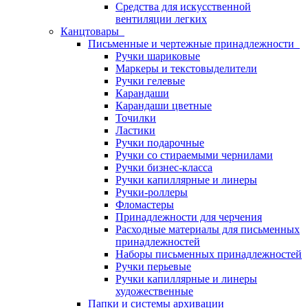
Средства для искусственной
вентиляции легких
Канцтовары
Письменные и чертежные принадлежности
Ручки шариковые
Маркеры и текстовыделители
Ручки гелевые
Карандаши
Карандаши цветные
Точилки
Ластики
Ручки подарочные
Ручки со стираемыми чернилами
Ручки бизнес-класса
Ручки капиллярные и линеры
Ручки-роллеры
Фломастеры
Принадлежности для черчения
Расходные материалы для письменных
принадлежностей
Наборы письменных принадлежностей
Ручки перьевые
Ручки капиллярные и линеры
художественные
Папки и системы архивации