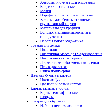
Альбомы и бумага для рисования
Коврики настольные
Мелки
Портфели и папки пластиковые
Холсты, мольберты, этюдники,
грунтованный картон
Материалы для графики
Вспомогательные материалы и
инструменты
Наборы юного художника
Товары для лепки
Пластилин
Пластичная масса для моделирования
Пластилин скульптурный
Доски, стеки и формочки для лепки
Песок для лепки
Глина полимерная
Цветная бумага и картон
Цветная бумага
Цветной и белый картон
Карты, атласы, глобусы
Карты географические
Глобусы
Товары для обучения
Наборы первоклассников