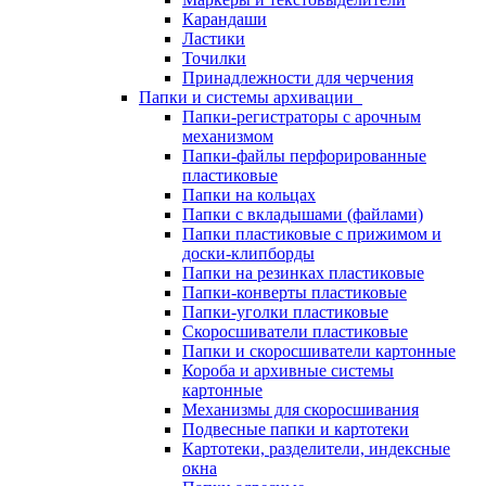
Карандаши
Ластики
Точилки
Принадлежности для черчения
Папки и системы архивации
Папки-регистраторы с арочным
механизмом
Папки-файлы перфорированные
пластиковые
Папки на кольцах
Папки с вкладышами (файлами)
Папки пластиковые с прижимом и
доски-клипборды
Папки на резинках пластиковые
Папки-конверты пластиковые
Папки-уголки пластиковые
Скоросшиватели пластиковые
Папки и скоросшиватели картонные
Короба и архивные системы
картонные
Механизмы для скоросшивания
Подвесные папки и картотеки
Картотеки, разделители, индексные
окна