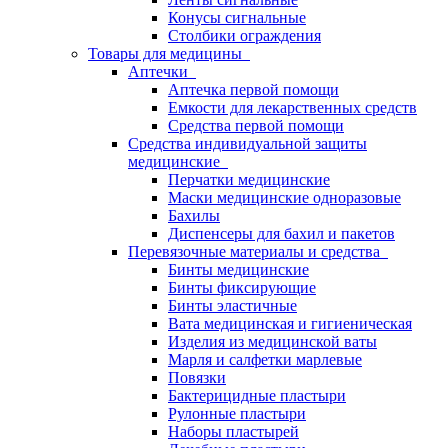
Конусы сигнальные
Столбики ограждения
Товары для медицины
Аптечки
Аптечка первой помощи
Емкости для лекарственных средств
Средства первой помощи
Средства индивидуальной защиты
медицинские
Перчатки медицинские
Маски медицинские одноразовые
Бахилы
Диспенсеры для бахил и пакетов
Перевязочные материалы и средства
Бинты медицинские
Бинты фиксирующие
Бинты эластичные
Вата медицинская и гигиеническая
Изделия из медицинской ваты
Марля и салфетки марлевые
Повязки
Бактерицидные пластыри
Рулонные пластыри
Наборы пластырей