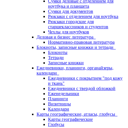
Сумки деловые с отделением для
ноутбука и планшета
Сумки для документов
Рюкзаки с отделением для ноутбука
Рюкзаки городские для
старшеклассников и студентов
Чехлы для ноутбуков
Деловая и бизнес литература
Нормативно-правовая литература
Блокноты, записные книжки и тетради
Блокноты
Тетради
Записные книжки
Ежедневники, планинги, органайзеры,
календари
Ежедневники с покрытием "под кожу
и ткань"
Ежедневники с твердой обложкой
Еженедельники
Планинги
Визитницы
Календари
Карты географические, атласы, глобусы
Карты географические
Глобусы