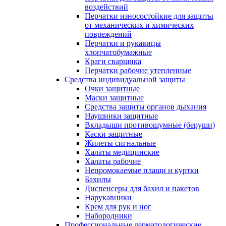
воздействий
Перчатки износостойкие для защиты
от механических и химических
повреждений
Перчатки и рукавицы
хлопчатобумажные
Краги сварщика
Перчатки рабочие утепленные
Средства индивидуальной защиты
Очки защитные
Маски защитные
Средства защиты органов дыхания
Наушники защитные
Вкладыши противошумные (беруши)
Каски защитные
Жилеты сигнальные
Халаты медицинские
Халаты рабочие
Непромокаемые плащи и куртки
Бахилы
Диспенсеры для бахил и пакетов
Нарукавники
Крем для рук и ног
Набородники
Профессиональные дерматологические