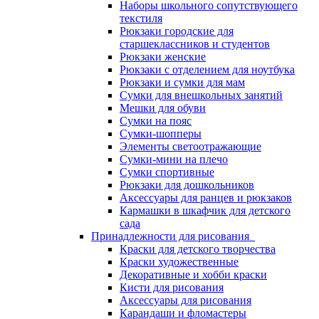
Наборы школьного сопутствующего
текстиля
Рюкзаки городские для
старшеклассников и студентов
Рюкзаки женские
Рюкзаки с отделением для ноутбука
Рюкзаки и сумки для мам
Сумки для внешкольных занятий
Мешки для обуви
Сумки на пояс
Сумки-шопперы
Элементы светоотражающие
Сумки-мини на плечо
Сумки спортивные
Рюкзаки для дошкольников
Аксессуары для ранцев и рюкзаков
Кармашки в шкафчик для детского
сада
Принадлежности для рисования
Краски для детского творчества
Краски художественные
Декоративные и хобби краски
Кисти для рисования
Аксессуары для рисования
Карандаши и фломастеры