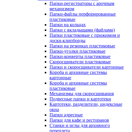
Папки-регистраторы с арочным
механизмом
Папки-файлы перфорированные
пластиковые
Папки на кольцах
Папки с вкладышами (файлами)
Папки пластиковые с прижимом и
доски-клипборды
Папки на резинках пластиковые
Папки-уголки пластиковые
Папки-конверты пластиковые
Скоросшиватели пластиковые
Папки и скоросшиватели картонные
Короба и архивные системы
картонные
Короба и архивные системы
пластиковые
Механизмы для скоросшивания
Подвесные папки и картотеки
Картотеки, разделители, индексные
окна
Папки адресные
Папки для кафе и ресторанов
Станки и иглы для архивного
переплета