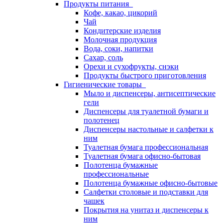
Продукты питания
Кофе, какао, цикорий
Чай
Кондитерские изделия
Молочная продукция
Вода, соки, напитки
Сахар, соль
Орехи и сухофрукты, снэки
Продукты быстрого приготовления
Гигиенические товары
Мыло и диспенсеры, антисептические
гели
Диспенсеры для туалетной бумаги и
полотенец
Диспенсеры настольные и салфетки к
ним
Туалетная бумага профессиональная
Туалетная бумага офисно-бытовая
Полотенца бумажные
профессиональные
Полотенца бумажные офисно-бытовые
Салфетки столовые и подставки для
чашек
Покрытия на унитаз и диспенсеры к
ним