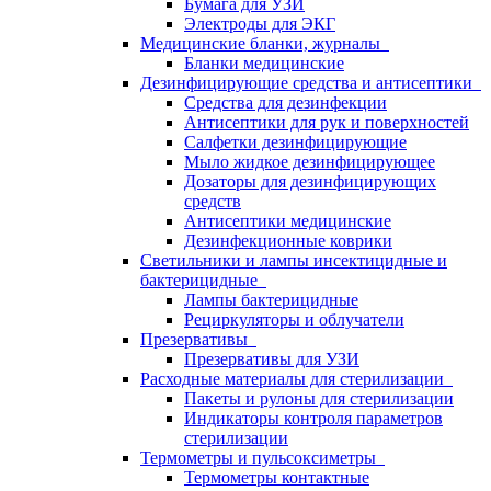
Бумага для УЗИ
Электроды для ЭКГ
Медицинские бланки, журналы
Бланки медицинские
Дезинфицирующие средства и антисептики
Средства для дезинфекции
Антисептики для рук и поверхностей
Салфетки дезинфицирующие
Мыло жидкое дезинфицирующее
Дозаторы для дезинфицирующих
средств
Антисептики медицинские
Дезинфекционные коврики
Светильники и лампы инсектицидные и
бактерицидные
Лампы бактерицидные
Рециркуляторы и облучатели
Презервативы
Презервативы для УЗИ
Расходные материалы для стерилизации
Пакеты и рулоны для стерилизации
Индикаторы контроля параметров
стерилизации
Термометры и пульсоксиметры
Термометры контактные