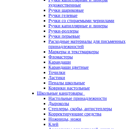
художественные
Ручки шариковые
Ручки гелевые
Ручки со стираемыми чернилами
Ручки капиллярные и линеры
Ручки-роллеры
Ручки перьевые
Расходные материалы для письменных
принадлежностей
Маркеры и текстмаркеры
Фломастеры
Карандаши
Карандаши цветные
Точилки
Ластики
Пеналы школьные
Коврики настольные
Школьные канцтовары
Настольные принадлежности
Дыроколы
Степлеры, скобы, антистеплеры
Корректирующие средства
Ножницы, ножи
Клей