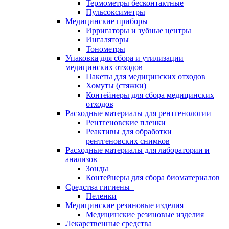
Термометры бесконтактные
Пульсоксиметры
Медицинские приборы
Ирригаторы и зубные центры
Ингаляторы
Тонометры
Упаковка для сбора и утилизации
медицинских отходов
Пакеты для медицинских отходов
Хомуты (стяжки)
Контейнеры для сбора медицинских
отходов
Расходные материалы для рентгенологии
Рентгеновские пленки
Реактивы для обработки
рентгеновских снимков
Расходные материалы для лаборатории и
анализов
Зонды
Контейнеры для сбора биоматериалов
Средства гигиены
Пеленки
Медицинские резиновые изделия
Медицинские резиновые изделия
Лекарственные средства