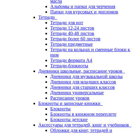
масла
Альбомы и папки для черчения
Папки для курсовых и дипломов
Тетради
Тетради для нот
Тетради 12-24 листов
Тетради 40-48 листов
Тетради более 60 листов
Тетради предметные
Тетради на кольцах и сменные блоки к
ним
Тетради формата А4
Тетради-блокноты
Дневники школьные, расписание уроков
Дневники для музыкальной школы
Дневники для младших классов
Дневники для старших классов
Дневники универсальные
Расписание уроков
Блокноты и записные книжки
Блокноты
Блокноты в книжном переплете
Блокноты детские
Аксессуары для тетрадей, книг и учебников
Обложки для книг, тетрадей и