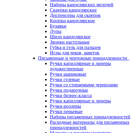
Наборы канцелярских мелочей
Скрепки канцелярские
Диспенсеры для скрепок
Кнопки канцелярские
Булавки
Лупы
Шило канцелярское
Звонки настольные
Губка и гель для пальцев
Иглы для чеков, заметок
Письменные и чертежные принадлежности
Ручки капиллярные и линеры
художественные
Ручки шариковые
Ручки гелевые
Ручки со стираемыми чернилами
Ручки подарочные
Ручки бизнес-класса
Ручки капиллярные и линеры
Ручки-роллеры
Ручки перьевые
Наборы письменных принадлежностей
Расходные материалы для письменных
принадлежностей
Маркеры и текстовыделители