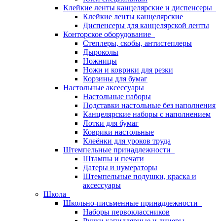
Клейкие ленты канцелярские и диспенсеры
Клейкие ленты канцелярские
Диспенсеры для канцелярской ленты
Конторское оборудование
Степлеры, скобы, антистеплеры
Дыроколы
Ножницы
Ножи и коврики для резки
Корзины для бумаг
Настольные аксессуары
Настольные наборы
Подставки настольные без наполнения
Канцелярские наборы с наполнением
Лотки для бумаг
Коврики настольные
Клеёнки для уроков труда
Штемпельные принадлежности
Штампы и печати
Датеры и нумераторы
Штемпельные подушки, краска и
аксессуары
Школа
Школьно-письменные принадлежности
Наборы первоклассников
Ручки капиллярные и линеры