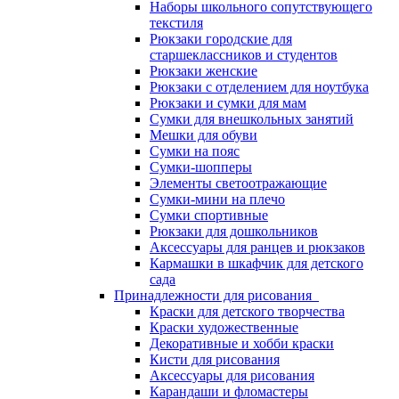
Наборы школьного сопутствующего
текстиля
Рюкзаки городские для
старшеклассников и студентов
Рюкзаки женские
Рюкзаки с отделением для ноутбука
Рюкзаки и сумки для мам
Сумки для внешкольных занятий
Мешки для обуви
Сумки на пояс
Сумки-шопперы
Элементы светоотражающие
Сумки-мини на плечо
Сумки спортивные
Рюкзаки для дошкольников
Аксессуары для ранцев и рюкзаков
Кармашки в шкафчик для детского
сада
Принадлежности для рисования
Краски для детского творчества
Краски художественные
Декоративные и хобби краски
Кисти для рисования
Аксессуары для рисования
Карандаши и фломастеры