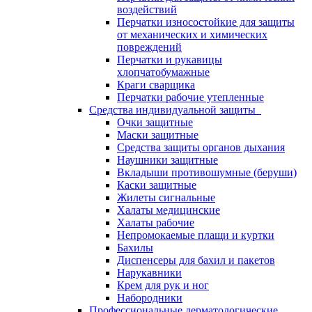
воздействий
Перчатки износостойкие для защиты
от механических и химических
повреждений
Перчатки и рукавицы
хлопчатобумажные
Краги сварщика
Перчатки рабочие утепленные
Средства индивидуальной защиты
Очки защитные
Маски защитные
Средства защиты органов дыхания
Наушники защитные
Вкладыши противошумные (беруши)
Каски защитные
Жилеты сигнальные
Халаты медицинские
Халаты рабочие
Непромокаемые плащи и куртки
Бахилы
Диспенсеры для бахил и пакетов
Нарукавники
Крем для рук и ног
Набородники
Профессиональные дерматологические