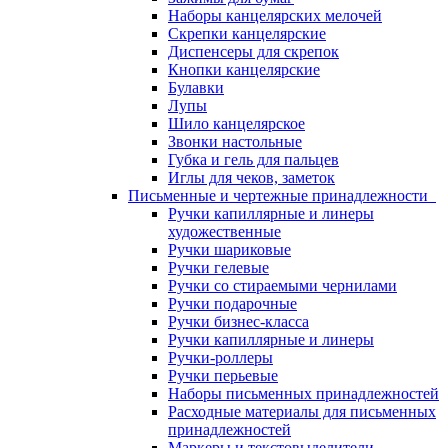
Наборы канцелярских мелочей
Скрепки канцелярские
Диспенсеры для скрепок
Кнопки канцелярские
Булавки
Лупы
Шило канцелярское
Звонки настольные
Губка и гель для пальцев
Иглы для чеков, заметок
Письменные и чертежные принадлежности
Ручки капиллярные и линеры
художественные
Ручки шариковые
Ручки гелевые
Ручки со стираемыми чернилами
Ручки подарочные
Ручки бизнес-класса
Ручки капиллярные и линеры
Ручки-роллеры
Ручки перьевые
Наборы письменных принадлежностей
Расходные материалы для письменных
принадлежностей
Маркеры и текстовыделители