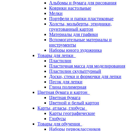
Альбомы и бумага для рисования
Коврики настольные
Мелки
Портфели и папки пластиковые
Холсты, мольберты, этюдники,
грунтованный картон
Материалы для графики
Вспомогательные материалы и
инструменты
Наборы юного художника
Товары для лепки
Пластилин
Пластичная масса для моделирования
Пластилин скульптурный
Доски, стеки и формочки для лепки
Песок для лепки
Глина полимерная
Цветная бумага и картон
Цветная бумага
Цветной и белый картон
Карты, атласы, глобусы
Карты географические
Глобусы
Товары для обучения
Наборы первоклассников