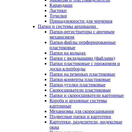
Карандаши
Ластики
Точилки
Принадлежности для черчения
Папки и системы архивации
Папки-регистраторы с арочным
механизмом
Папки-файлы перфорированные
пластиковые
Папки на кольцах
Папки с вкладышами (файлами)
Папки пластиковые с прижимом и
доски-клипборды
Папки на резинках пластиковые
Папки-конверты пластиковые
Папки-уголки пластиковые
Скоросшиватели пластиковые
Папки и скоросшиватели картонные
Короба и архивные системы
картонные
Механизмы для скоросшивания
Подвесные папки и картотеки
Картотеки, разделители, индексные
окна