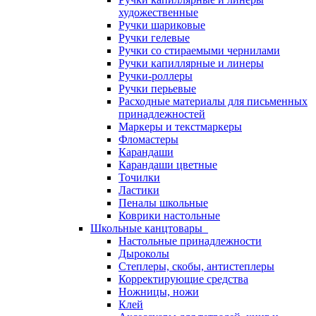
художественные
Ручки шариковые
Ручки гелевые
Ручки со стираемыми чернилами
Ручки капиллярные и линеры
Ручки-роллеры
Ручки перьевые
Расходные материалы для письменных
принадлежностей
Маркеры и текстмаркеры
Фломастеры
Карандаши
Карандаши цветные
Точилки
Ластики
Пеналы школьные
Коврики настольные
Школьные канцтовары
Настольные принадлежности
Дыроколы
Степлеры, скобы, антистеплеры
Корректирующие средства
Ножницы, ножи
Клей