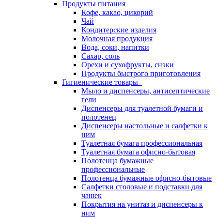
Продукты питания
Кофе, какао, цикорий
Чай
Кондитерские изделия
Молочная продукция
Вода, соки, напитки
Сахар, соль
Орехи и сухофрукты, снэки
Продукты быстрого приготовления
Гигиенические товары
Мыло и диспенсеры, антисептические
гели
Диспенсеры для туалетной бумаги и
полотенец
Диспенсеры настольные и салфетки к
ним
Туалетная бумага профессиональная
Туалетная бумага офисно-бытовая
Полотенца бумажные
профессиональные
Полотенца бумажные офисно-бытовые
Салфетки столовые и подставки для
чашек
Покрытия на унитаз и диспенсеры к
ним