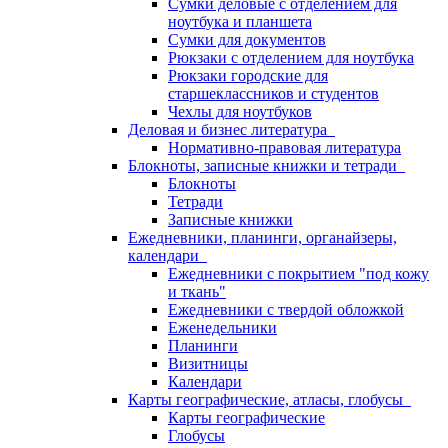
Сумки деловые с отделением для
ноутбука и планшета
Сумки для документов
Рюкзаки с отделением для ноутбука
Рюкзаки городские для
старшеклассников и студентов
Чехлы для ноутбуков
Деловая и бизнес литература
Нормативно-правовая литература
Блокноты, записные книжки и тетради
Блокноты
Тетради
Записные книжки
Ежедневники, планинги, органайзеры,
календари
Ежедневники с покрытием "под кожу
и ткань"
Ежедневники с твердой обложкой
Еженедельники
Планинги
Визитницы
Календари
Карты географические, атласы, глобусы
Карты географические
Глобусы