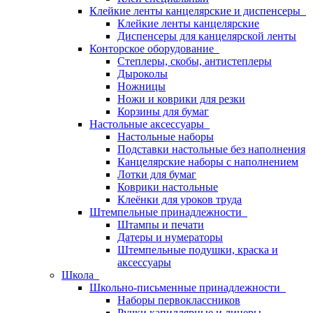
Клейкие ленты канцелярские и диспенсеры
Клейкие ленты канцелярские
Диспенсеры для канцелярской ленты
Конторское оборудование
Степлеры, скобы, антистеплеры
Дыроколы
Ножницы
Ножи и коврики для резки
Корзины для бумаг
Настольные аксессуары
Настольные наборы
Подставки настольные без наполнения
Канцелярские наборы с наполнением
Лотки для бумаг
Коврики настольные
Клеёнки для уроков труда
Штемпельные принадлежности
Штампы и печати
Датеры и нумераторы
Штемпельные подушки, краска и
аксессуары
Школа
Школьно-письменные принадлежности
Наборы первоклассников
Ручки капиллярные и линеры