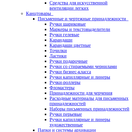
Средства для искусственной
вентиляции легких
Канцтовары
Письменные и чертежные принадлежности
Ручки шариковые
Маркеры и текстовыделители
Ручки гелевые
Карандаши
Карандаши цветные
Точилки
Ластики
Ручки подарочные
Ручки со стираемыми чернилами
Ручки бизнес-класса
Ручки капиллярные и линеры
Ручки-роллеры
Фломастеры
Принадлежности для черчения
Расходные материалы для письменных
принадлежностей
Наборы письменных принадлежностей
Ручки перьевые
Ручки капиллярные и линеры
художественные
Папки и системы архивации