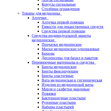
Конусы сигнальные
Столбики ограждения
Товары для медицины
Аптечки
Аптечка первой помощи
Емкости для лекарственных средств
Средства первой помощи
Средства индивидуальной защиты
медицинские
Перчатки медицинские
Маски медицинские одноразовые
Бахилы
Диспенсеры для бахил и пакетов
Перевязочные материалы и средства
Бинты медицинские
Бинты фиксирующие
Бинты эластичные
Вата медицинская и гигиеническая
Изделия из медицинской ваты
Марля и салфетки марлевые
Повязки
Бактерицидные пластыри
Рулонные пластыри
Наборы пластырей