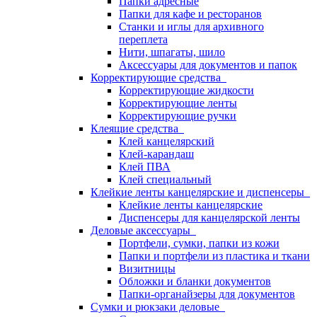
Папки адресные
Папки для кафе и ресторанов
Станки и иглы для архивного
переплета
Нити, шпагаты, шило
Аксессуары для документов и папок
Корректирующие средства
Корректирующие жидкости
Корректирующие ленты
Корректирующие ручки
Клеящие средства
Клей канцелярский
Клей-карандаш
Клей ПВА
Клей специальный
Клейкие ленты канцелярские и диспенсеры
Клейкие ленты канцелярские
Диспенсеры для канцелярской ленты
Деловые аксессуары
Портфели, сумки, папки из кожи
Папки и портфели из пластика и ткани
Визитницы
Обложки и бланки документов
Папки-органайзеры для документов
Сумки и рюкзаки деловые