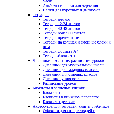
масла
Альбомы и папки для черчения
Папки для курсовых и дипломов
Тетради
Тетради для нот
Тетради 12-24 листов
Тетради 40-48 листов
Тетради более 60 листов
Тетради предметные
Тетради на кольцах и сменные блоки к
ним
Тетради формата А4
Тетради-блокноты
Дневники школьные, расписание уроков
Дневники для музыкальной школы
Дневники для младших классов
Дневники для старших классов
Дневники универсальные
Расписание уроков
Блокноты и записные книжки
Блокноты
Блокноты в книжном переплете
Блокноты детские
Аксессуары для тетрадей, книг и учебников
Обложки для книг, тетрадей и