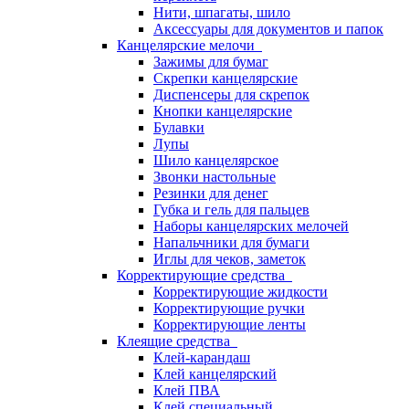
Нити, шпагаты, шило
Аксессуары для документов и папок
Канцелярские мелочи
Зажимы для бумаг
Скрепки канцелярские
Диспенсеры для скрепок
Кнопки канцелярские
Булавки
Лупы
Шило канцелярское
Звонки настольные
Резинки для денег
Губка и гель для пальцев
Наборы канцелярских мелочей
Напальчники для бумаги
Иглы для чеков, заметок
Корректирующие средства
Корректирующие жидкости
Корректирующие ручки
Корректирующие ленты
Клеящие средства
Клей-карандаш
Клей канцелярский
Клей ПВА
Клей специальный