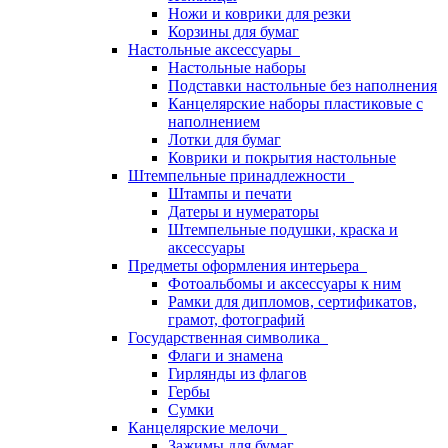
Ножи и коврики для резки
Корзины для бумаг
Настольные аксессуары
Настольные наборы
Подставки настольные без наполнения
Канцелярские наборы пластиковые с
наполнением
Лотки для бумаг
Коврики и покрытия настольные
Штемпельные принадлежности
Штампы и печати
Датеры и нумераторы
Штемпельные подушки, краска и
аксессуары
Предметы оформления интерьера
Фотоальбомы и аксессуары к ним
Рамки для дипломов, сертификатов,
грамот, фотографий
Государственная символика
Флаги и знамена
Гирлянды из флагов
Гербы
Сумки
Канцелярские мелочи
Зажимы для бумаг