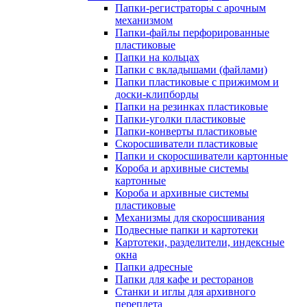
Папки-регистраторы с арочным
механизмом
Папки-файлы перфорированные
пластиковые
Папки на кольцах
Папки с вкладышами (файлами)
Папки пластиковые с прижимом и
доски-клипборды
Папки на резинках пластиковые
Папки-уголки пластиковые
Папки-конверты пластиковые
Скоросшиватели пластиковые
Папки и скоросшиватели картонные
Короба и архивные системы
картонные
Короба и архивные системы
пластиковые
Механизмы для скоросшивания
Подвесные папки и картотеки
Картотеки, разделители, индексные
окна
Папки адресные
Папки для кафе и ресторанов
Станки и иглы для архивного
переплета