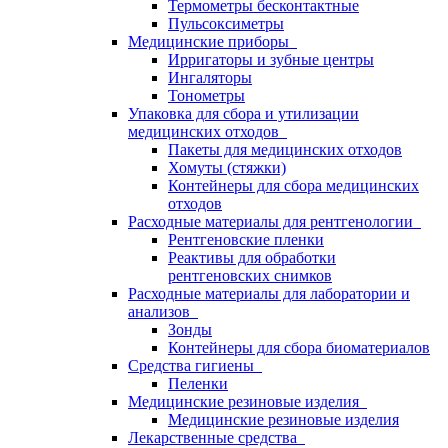
Термометры бесконтактные
Пульсоксиметры
Медицинские приборы
Ирригаторы и зубные центры
Ингаляторы
Тонометры
Упаковка для сбора и утилизации
медицинских отходов
Пакеты для медицинских отходов
Хомуты (стяжки)
Контейнеры для сбора медицинских
отходов
Расходные материалы для рентгенологии
Рентгеновские пленки
Реактивы для обработки
рентгеновских снимков
Расходные материалы для лаборатории и
анализов
Зонды
Контейнеры для сбора биоматериалов
Средства гигиены
Пеленки
Медицинские резиновые изделия
Медицинские резиновые изделия
Лекарственные средства