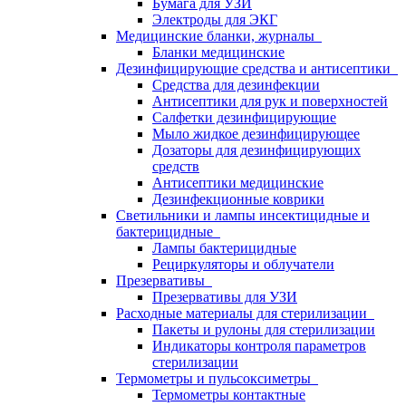
Бумага для УЗИ
Электроды для ЭКГ
Медицинские бланки, журналы
Бланки медицинские
Дезинфицирующие средства и антисептики
Средства для дезинфекции
Антисептики для рук и поверхностей
Салфетки дезинфицирующие
Мыло жидкое дезинфицирующее
Дозаторы для дезинфицирующих
средств
Антисептики медицинские
Дезинфекционные коврики
Светильники и лампы инсектицидные и
бактерицидные
Лампы бактерицидные
Рециркуляторы и облучатели
Презервативы
Презервативы для УЗИ
Расходные материалы для стерилизации
Пакеты и рулоны для стерилизации
Индикаторы контроля параметров
стерилизации
Термометры и пульсоксиметры
Термометры контактные