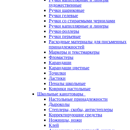
художественные
Ручки шариковые
Ручки гелевые
Ручки со стираемыми чернилами
Ручки капиллярные и линеры
Ручки-роллеры
Ручки перьевые
Расходные материалы для письменных
принадлежностей
Маркеры и текстмаркеры
Фломастеры
Карандаши
Карандаши цветные
Точилки
Ластики
Пеналы школьные
Коврики настольные
Школьные канцтовары
Настольные принадлежности
Дыроколы
Степлеры, скобы, антистеплеры
Корректирующие средства
Ножницы, ножи
Клей