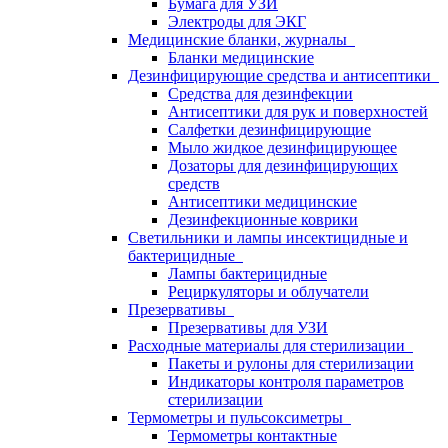
Бумага для УЗИ
Электроды для ЭКГ
Медицинские бланки, журналы
Бланки медицинские
Дезинфицирующие средства и антисептики
Средства для дезинфекции
Антисептики для рук и поверхностей
Салфетки дезинфицирующие
Мыло жидкое дезинфицирующее
Дозаторы для дезинфицирующих
средств
Антисептики медицинские
Дезинфекционные коврики
Светильники и лампы инсектицидные и
бактерицидные
Лампы бактерицидные
Рециркуляторы и облучатели
Презервативы
Презервативы для УЗИ
Расходные материалы для стерилизации
Пакеты и рулоны для стерилизации
Индикаторы контроля параметров
стерилизации
Термометры и пульсоксиметры
Термометры контактные