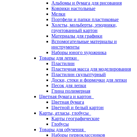
Альбомы и бумага для рисования
Коврики настольные
Мелки
Портфели и папки пластиковые
Холсты, мольберты, этюдники,
грунтованный картон
Материалы для графики
Вспомогательные материалы и
инструменты
Наборы юного художника
Товары для лепки
Пластилин
Пластичная масса для моделирования
Пластилин скульптурный
Доски, стеки и формочки для лепки
Песок для лепки
Глина полимерная
Цветная бумага и картон
Цветная бумага
Цветной и белый картон
Карты, атласы, глобусы
Карты географические
Глобусы
Товары для обучения
Наборы первоклассников