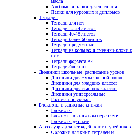
масла
Альбомы и папки для черчения
Папки для курсовых и дипломов
Тетради
Тетради для нот
Тетради 12-24 листов
Тетради 40-48 листов
Тетради более 60 листов
Тетради предметные
Тетради на кольцах и сменные блоки к
ним
Тетради формата А4
Тетради-блокноты
Дневники школьные, расписание уроков
Дневники для музыкальной школы
Дневники для младших классов
Дневники для старших классов
Дневники универсальные
Расписание уроков
Блокноты и записные книжки
Блокноты
Блокноты в книжном переплете
Блокноты детские
Аксессуары для тетрадей, книг и учебников
Обложки для книг, тетрадей и