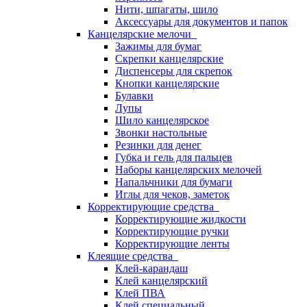
Нити, шпагаты, шило
Аксессуары для документов и папок
Канцелярские мелочи
Зажимы для бумаг
Скрепки канцелярские
Диспенсеры для скрепок
Кнопки канцелярские
Булавки
Лупы
Шило канцелярское
Звонки настольные
Резинки для денег
Губка и гель для пальцев
Наборы канцелярских мелочей
Напальчники для бумаги
Иглы для чеков, заметок
Корректирующие средства
Корректирующие жидкости
Корректирующие ручки
Корректирующие ленты
Клеящие средства
Клей-карандаш
Клей канцелярский
Клей ПВА
Клей специальный