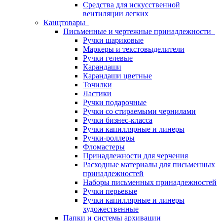
Средства для искусственной
вентиляции легких
Канцтовары
Письменные и чертежные принадлежности
Ручки шариковые
Маркеры и текстовыделители
Ручки гелевые
Карандаши
Карандаши цветные
Точилки
Ластики
Ручки подарочные
Ручки со стираемыми чернилами
Ручки бизнес-класса
Ручки капиллярные и линеры
Ручки-роллеры
Фломастеры
Принадлежности для черчения
Расходные материалы для письменных
принадлежностей
Наборы письменных принадлежностей
Ручки перьевые
Ручки капиллярные и линеры
художественные
Папки и системы архивации