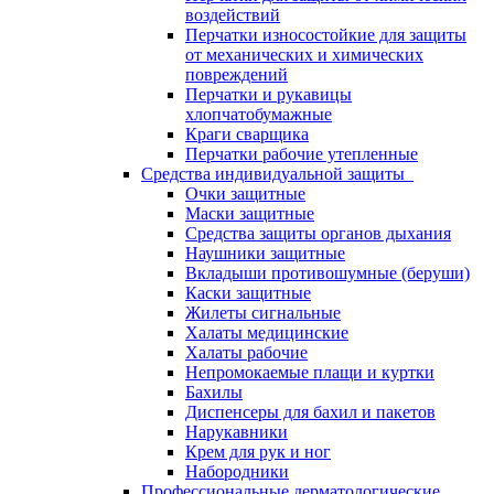
воздействий
Перчатки износостойкие для защиты
от механических и химических
повреждений
Перчатки и рукавицы
хлопчатобумажные
Краги сварщика
Перчатки рабочие утепленные
Средства индивидуальной защиты
Очки защитные
Маски защитные
Средства защиты органов дыхания
Наушники защитные
Вкладыши противошумные (беруши)
Каски защитные
Жилеты сигнальные
Халаты медицинские
Халаты рабочие
Непромокаемые плащи и куртки
Бахилы
Диспенсеры для бахил и пакетов
Нарукавники
Крем для рук и ног
Набородники
Профессиональные дерматологические