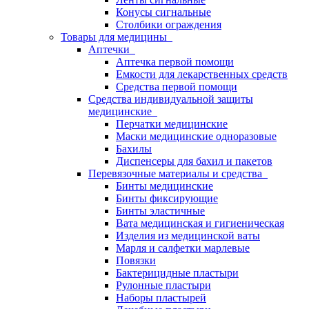
Конусы сигнальные
Столбики ограждения
Товары для медицины
Аптечки
Аптечка первой помощи
Емкости для лекарственных средств
Средства первой помощи
Средства индивидуальной защиты
медицинские
Перчатки медицинские
Маски медицинские одноразовые
Бахилы
Диспенсеры для бахил и пакетов
Перевязочные материалы и средства
Бинты медицинские
Бинты фиксирующие
Бинты эластичные
Вата медицинская и гигиеническая
Изделия из медицинской ваты
Марля и салфетки марлевые
Повязки
Бактерицидные пластыри
Рулонные пластыри
Наборы пластырей