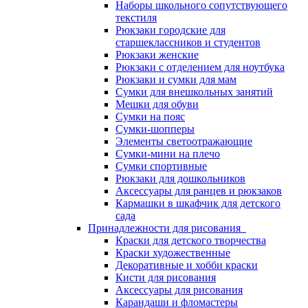
Наборы школьного сопутствующего
текстиля
Рюкзаки городские для
старшеклассников и студентов
Рюкзаки женские
Рюкзаки с отделением для ноутбука
Рюкзаки и сумки для мам
Сумки для внешкольных занятий
Мешки для обуви
Сумки на пояс
Сумки-шопперы
Элементы светоотражающие
Сумки-мини на плечо
Сумки спортивные
Рюкзаки для дошкольников
Аксессуары для ранцев и рюкзаков
Кармашки в шкафчик для детского
сада
Принадлежности для рисования
Краски для детского творчества
Краски художественные
Декоративные и хобби краски
Кисти для рисования
Аксессуары для рисования
Карандаши и фломастеры