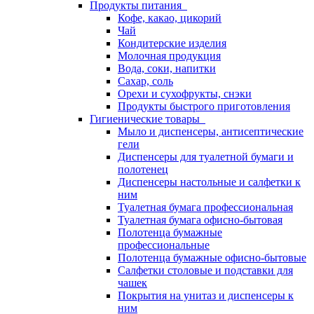
Продукты питания
Кофе, какао, цикорий
Чай
Кондитерские изделия
Молочная продукция
Вода, соки, напитки
Сахар, соль
Орехи и сухофрукты, снэки
Продукты быстрого приготовления
Гигиенические товары
Мыло и диспенсеры, антисептические
гели
Диспенсеры для туалетной бумаги и
полотенец
Диспенсеры настольные и салфетки к
ним
Туалетная бумага профессиональная
Туалетная бумага офисно-бытовая
Полотенца бумажные
профессиональные
Полотенца бумажные офисно-бытовые
Салфетки столовые и подставки для
чашек
Покрытия на унитаз и диспенсеры к
ним