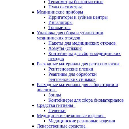
Термометры бесконтактные
Пульсоксиметры
Медицинские приборы
Ирригаторы и зубные центры
Ингаляторы
Тонометры
Упаковка для сбора и утилизации
медицинских отходов
Пакеты для медицинских отходов
Хомуты (стяжки)
Контейнеры для сбора медицинских
отходов
Расходные материалы для рентгенологии
Рентгеновские пленки
Реактивы для обработки
рентгеновских снимков
Расходные материалы для лаборатории и
анализов
Зонды
Контейнеры для сбора биоматериалов
Средства гигиены
Пеленки
Медицинские резиновые изделия
Медицинские резиновые изделия
Лекарственные средства