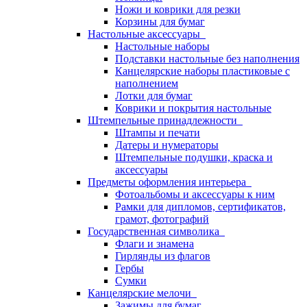
Ножи и коврики для резки
Корзины для бумаг
Настольные аксессуары
Настольные наборы
Подставки настольные без наполнения
Канцелярские наборы пластиковые с
наполнением
Лотки для бумаг
Коврики и покрытия настольные
Штемпельные принадлежности
Штампы и печати
Датеры и нумераторы
Штемпельные подушки, краска и
аксессуары
Предметы оформления интерьера
Фотоальбомы и аксессуары к ним
Рамки для дипломов, сертификатов,
грамот, фотографий
Государственная символика
Флаги и знамена
Гирлянды из флагов
Гербы
Сумки
Канцелярские мелочи
Зажимы для бумаг