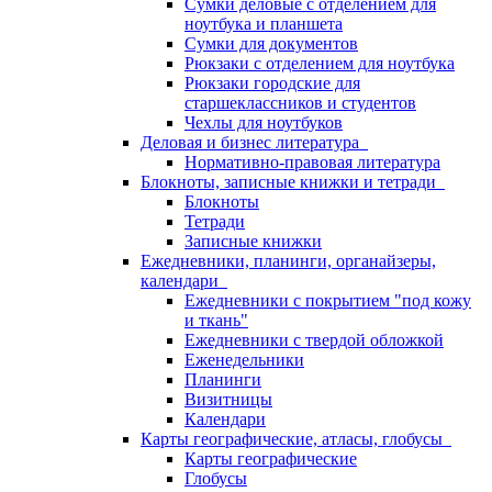
Сумки деловые с отделением для
ноутбука и планшета
Сумки для документов
Рюкзаки с отделением для ноутбука
Рюкзаки городские для
старшеклассников и студентов
Чехлы для ноутбуков
Деловая и бизнес литература
Нормативно-правовая литература
Блокноты, записные книжки и тетради
Блокноты
Тетради
Записные книжки
Ежедневники, планинги, органайзеры,
календари
Ежедневники с покрытием "под кожу
и ткань"
Ежедневники с твердой обложкой
Еженедельники
Планинги
Визитницы
Календари
Карты географические, атласы, глобусы
Карты географические
Глобусы