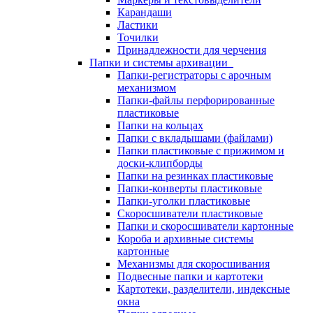
Карандаши
Ластики
Точилки
Принадлежности для черчения
Папки и системы архивации
Папки-регистраторы с арочным
механизмом
Папки-файлы перфорированные
пластиковые
Папки на кольцах
Папки с вкладышами (файлами)
Папки пластиковые с прижимом и
доски-клипборды
Папки на резинках пластиковые
Папки-конверты пластиковые
Папки-уголки пластиковые
Скоросшиватели пластиковые
Папки и скоросшиватели картонные
Короба и архивные системы
картонные
Механизмы для скоросшивания
Подвесные папки и картотеки
Картотеки, разделители, индексные
окна