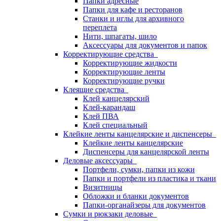
Папки адресные
Папки для кафе и ресторанов
Станки и иглы для архивного
переплета
Нити, шпагаты, шило
Аксессуары для документов и папок
Корректирующие средства
Корректирующие жидкости
Корректирующие ленты
Корректирующие ручки
Клеящие средства
Клей канцелярский
Клей-карандаш
Клей ПВА
Клей специальный
Клейкие ленты канцелярские и диспенсеры
Клейкие ленты канцелярские
Диспенсеры для канцелярской ленты
Деловые аксессуары
Портфели, сумки, папки из кожи
Папки и портфели из пластика и ткани
Визитницы
Обложки и бланки документов
Папки-органайзеры для документов
Сумки и рюкзаки деловые