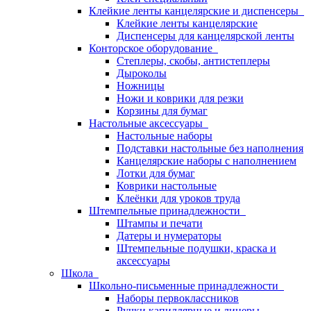
Клейкие ленты канцелярские и диспенсеры
Клейкие ленты канцелярские
Диспенсеры для канцелярской ленты
Конторское оборудование
Степлеры, скобы, антистеплеры
Дыроколы
Ножницы
Ножи и коврики для резки
Корзины для бумаг
Настольные аксессуары
Настольные наборы
Подставки настольные без наполнения
Канцелярские наборы с наполнением
Лотки для бумаг
Коврики настольные
Клеёнки для уроков труда
Штемпельные принадлежности
Штампы и печати
Датеры и нумераторы
Штемпельные подушки, краска и
аксессуары
Школа
Школьно-письменные принадлежности
Наборы первоклассников
Ручки капиллярные и линеры