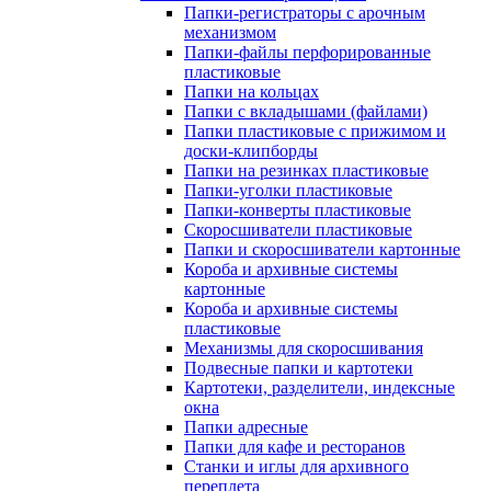
Папки-регистраторы с арочным
механизмом
Папки-файлы перфорированные
пластиковые
Папки на кольцах
Папки с вкладышами (файлами)
Папки пластиковые с прижимом и
доски-клипборды
Папки на резинках пластиковые
Папки-уголки пластиковые
Папки-конверты пластиковые
Скоросшиватели пластиковые
Папки и скоросшиватели картонные
Короба и архивные системы
картонные
Короба и архивные системы
пластиковые
Механизмы для скоросшивания
Подвесные папки и картотеки
Картотеки, разделители, индексные
окна
Папки адресные
Папки для кафе и ресторанов
Станки и иглы для архивного
переплета