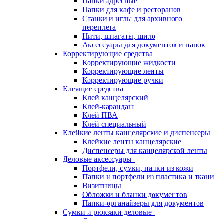
Папки адресные
Папки для кафе и ресторанов
Станки и иглы для архивного
переплета
Нити, шпагаты, шило
Аксессуары для документов и папок
Корректирующие средства
Корректирующие жидкости
Корректирующие ленты
Корректирующие ручки
Клеящие средства
Клей канцелярский
Клей-карандаш
Клей ПВА
Клей специальный
Клейкие ленты канцелярские и диспенсеры
Клейкие ленты канцелярские
Диспенсеры для канцелярской ленты
Деловые аксессуары
Портфели, сумки, папки из кожи
Папки и портфели из пластика и ткани
Визитницы
Обложки и бланки документов
Папки-органайзеры для документов
Сумки и рюкзаки деловые