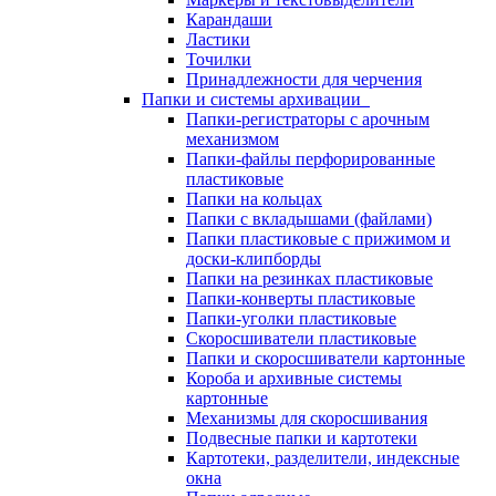
Карандаши
Ластики
Точилки
Принадлежности для черчения
Папки и системы архивации
Папки-регистраторы с арочным
механизмом
Папки-файлы перфорированные
пластиковые
Папки на кольцах
Папки с вкладышами (файлами)
Папки пластиковые с прижимом и
доски-клипборды
Папки на резинках пластиковые
Папки-конверты пластиковые
Папки-уголки пластиковые
Скоросшиватели пластиковые
Папки и скоросшиватели картонные
Короба и архивные системы
картонные
Механизмы для скоросшивания
Подвесные папки и картотеки
Картотеки, разделители, индексные
окна