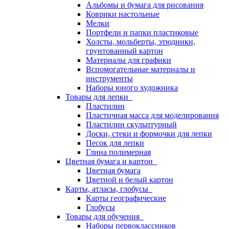
Альбомы и бумага для рисования
Коврики настольные
Мелки
Портфели и папки пластиковые
Холсты, мольберты, этюдники,
грунтованный картон
Материалы для графики
Вспомогательные материалы и
инструменты
Наборы юного художника
Товары для лепки
Пластилин
Пластичная масса для моделирования
Пластилин скульптурный
Доски, стеки и формочки для лепки
Песок для лепки
Глина полимерная
Цветная бумага и картон
Цветная бумага
Цветной и белый картон
Карты, атласы, глобусы
Карты географические
Глобусы
Товары для обучения
Наборы первоклассников