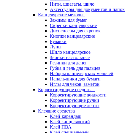
Нити, шпагаты, шило
Аксессуары для документов и папок
Канцелярские мелочи
Зажимы для бумаг
Скрепки канцелярские
Диспенсеры для скрепок
Кнопки канцелярские
Булавки
Лупы
Шило канцелярское
Звонки настольные
Резинки для денег
Губка и гель для пальцев
Наборы канцелярских мелочей
Напальчники для бумаги
Иглы для чеков, заметок
Корректирующие средства
Корректирующие жидкости
Корректирующие ручки
Корректирующие ленты
Клеящие средства
Клей-карандаш
Клей канцелярский
Клей ПВА
Клей специальный