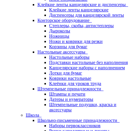
Клейкие ленты канцелярские и диспенсеры
Клейкие ленты канцелярские
Диспенсеры для канцелярской ленты
Конторское оборудование
Степлеры, скобы, антистеплеры
Дыроколы
Ножницы
Ножи и коврики для резки
Корзины для бумаг
Настольные аксессуары
Настольные наборы
Подставки настольные без наполнения
Канцелярские наборы с наполнением
Лотки для бумаг
Коврики настольные
Клеёнки для уроков труда
Штемпельные принадлежности
Штампы и печати
Датеры и нумераторы
Штемпельные подушки, краска и
аксессуары
Школа
Школьно-письменные принадлежности
Наборы первоклассников
Ручки капиллярные и линеры