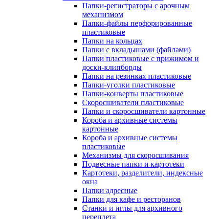
Папки-регистраторы с арочным
механизмом
Папки-файлы перфорированные
пластиковые
Папки на кольцах
Папки с вкладышами (файлами)
Папки пластиковые с прижимом и
доски-клипборды
Папки на резинках пластиковые
Папки-уголки пластиковые
Папки-конверты пластиковые
Скоросшиватели пластиковые
Папки и скоросшиватели картонные
Короба и архивные системы
картонные
Короба и архивные системы
пластиковые
Механизмы для скоросшивания
Подвесные папки и картотеки
Картотеки, разделители, индексные
окна
Папки адресные
Папки для кафе и ресторанов
Станки и иглы для архивного
переплета