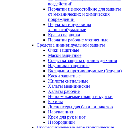
воздействий
Перчатки износостойкие для защиты
от механических и химических
повреждений
Перчатки и рукавицы
хлопчатобумажные
Краги сварщика
Перчатки рабочие утепленные
Средства индивидуальной защиты
Очки защитные
Маски защитные
Средства защиты органов дыхания
Наушники защитные
Вкладыши противошумные (беруши)
Каски защитные
Жилеты сигнальные
Халаты медицинские
Халаты рабочие
Непромокаемые плащи и куртки
Бахилы
Диспенсеры для бахил и пакетов
Нарукавники
Крем для рук и ног
Набородники
Профессиональные дерматологические