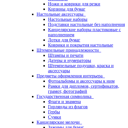
Ножи и коврики для резки
Корзины для бумаг
Настольные аксессуары
Настольные наборы
Подставки настольные без наполнения
Канцелярские наборы пластиковые с
наполнением
Лотки для бумаг
Коврики и покрытия настольные
Штемпельные принадлежности
Штампы и печати
Датеры и нумераторы
Штемпельные подушки, краска и
аксессуары
Предметы оформления интерьера
Фотоальбомы и аксессуары к ним
Рамки для дипломов, сертификатов,
грамот, фотографий
Государственная символика
Флаги и знамена
Гирлянды из флагов
Гербы
Сумки
Канцелярские мелочи
Зажимы для бумаг