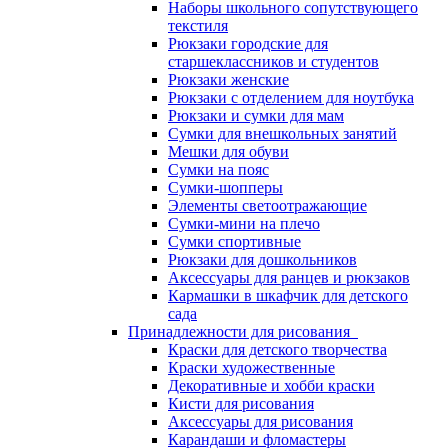
Наборы школьного сопутствующего
текстиля
Рюкзаки городские для
старшеклассников и студентов
Рюкзаки женские
Рюкзаки с отделением для ноутбука
Рюкзаки и сумки для мам
Сумки для внешкольных занятий
Мешки для обуви
Сумки на пояс
Сумки-шопперы
Элементы светоотражающие
Сумки-мини на плечо
Сумки спортивные
Рюкзаки для дошкольников
Аксессуары для ранцев и рюкзаков
Кармашки в шкафчик для детского
сада
Принадлежности для рисования
Краски для детского творчества
Краски художественные
Декоративные и хобби краски
Кисти для рисования
Аксессуары для рисования
Карандаши и фломастеры