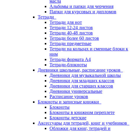
масла
Альбомы и папки для черчения
Папки для курсовых и дипломов
Тетради
Тетради для нот
Тетради 12-24 листов
Тетради 40-48 листов
Тетради более 60 листов
Тетради предметные
Тетради на кольцах и сменные блоки к
ним
Тетради формата А4
Тетради-блокноты
Дневники школьные, расписание уроков
Дневники для музыкальной школы
Дневники для младших классов
Дневники для старших классов
Дневники универсальные
Расписание уроков
Блокноты и записные книжки
Блокноты
Блокноты в книжном переплете
Блокноты детские
Аксессуары для тетрадей, книг и учебников
Обложки для книг, тетрадей и