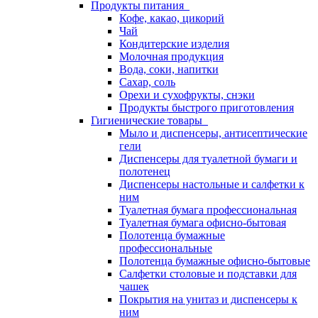
Продукты питания
Кофе, какао, цикорий
Чай
Кондитерские изделия
Молочная продукция
Вода, соки, напитки
Сахар, соль
Орехи и сухофрукты, снэки
Продукты быстрого приготовления
Гигиенические товары
Мыло и диспенсеры, антисептические
гели
Диспенсеры для туалетной бумаги и
полотенец
Диспенсеры настольные и салфетки к
ним
Туалетная бумага профессиональная
Туалетная бумага офисно-бытовая
Полотенца бумажные
профессиональные
Полотенца бумажные офисно-бытовые
Салфетки столовые и подставки для
чашек
Покрытия на унитаз и диспенсеры к
ним