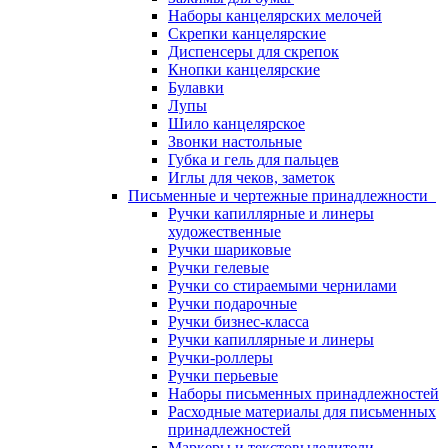
Наборы канцелярских мелочей
Скрепки канцелярские
Диспенсеры для скрепок
Кнопки канцелярские
Булавки
Лупы
Шило канцелярское
Звонки настольные
Губка и гель для пальцев
Иглы для чеков, заметок
Письменные и чертежные принадлежности
Ручки капиллярные и линеры
художественные
Ручки шариковые
Ручки гелевые
Ручки со стираемыми чернилами
Ручки подарочные
Ручки бизнес-класса
Ручки капиллярные и линеры
Ручки-роллеры
Ручки перьевые
Наборы письменных принадлежностей
Расходные материалы для письменных
принадлежностей
Маркеры и текстовыделители