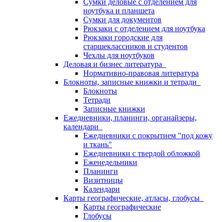
Сумки деловые с отделением для
ноутбука и планшета
Сумки для документов
Рюкзаки с отделением для ноутбука
Рюкзаки городские для
старшеклассников и студентов
Чехлы для ноутбуков
Деловая и бизнес литература
Нормативно-правовая литература
Блокноты, записные книжки и тетради
Блокноты
Тетради
Записные книжки
Ежедневники, планинги, органайзеры,
календари
Ежедневники с покрытием "под кожу
и ткань"
Ежедневники с твердой обложкой
Еженедельники
Планинги
Визитницы
Календари
Карты географические, атласы, глобусы
Карты географические
Глобусы