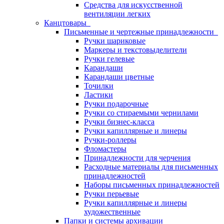
Средства для искусственной
вентиляции легких
Канцтовары
Письменные и чертежные принадлежности
Ручки шариковые
Маркеры и текстовыделители
Ручки гелевые
Карандаши
Карандаши цветные
Точилки
Ластики
Ручки подарочные
Ручки со стираемыми чернилами
Ручки бизнес-класса
Ручки капиллярные и линеры
Ручки-роллеры
Фломастеры
Принадлежности для черчения
Расходные материалы для письменных
принадлежностей
Наборы письменных принадлежностей
Ручки перьевые
Ручки капиллярные и линеры
художественные
Папки и системы архивации