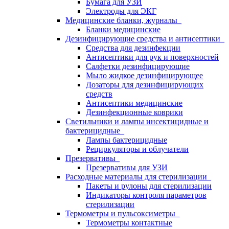
Бумага для УЗИ
Электроды для ЭКГ
Медицинские бланки, журналы
Бланки медицинские
Дезинфицирующие средства и антисептики
Средства для дезинфекции
Антисептики для рук и поверхностей
Салфетки дезинфицирующие
Мыло жидкое дезинфицирующее
Дозаторы для дезинфицирующих
средств
Антисептики медицинские
Дезинфекционные коврики
Светильники и лампы инсектицидные и
бактерицидные
Лампы бактерицидные
Рециркуляторы и облучатели
Презервативы
Презервативы для УЗИ
Расходные материалы для стерилизации
Пакеты и рулоны для стерилизации
Индикаторы контроля параметров
стерилизации
Термометры и пульсоксиметры
Термометры контактные