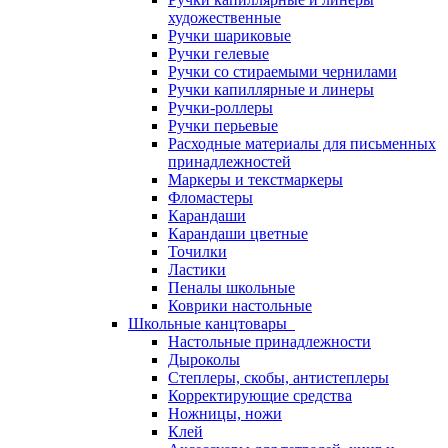
художественные
Ручки шариковые
Ручки гелевые
Ручки со стираемыми чернилами
Ручки капиллярные и линеры
Ручки-роллеры
Ручки перьевые
Расходные материалы для письменных
принадлежностей
Маркеры и текстмаркеры
Фломастеры
Карандаши
Карандаши цветные
Точилки
Ластики
Пеналы школьные
Коврики настольные
Школьные канцтовары
Настольные принадлежности
Дыроколы
Степлеры, скобы, антистеплеры
Корректирующие средства
Ножницы, ножи
Клей