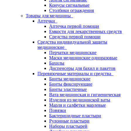
Конусы сигнальные
Столбики ограждения
Товары для медицины
Аптечки
Аптечка первой помощи
Емкости для лекарственных средств
Средства первой помощи
Средства индивидуальной защиты
медицинские
Перчатки медицинские
Маски медицинские одноразовые
Бахилы
Диспенсеры для бахил и пакетов
Перевязочные материалы и средства
Бинты медицинские
Бинты фиксирующие
Бинты эластичные
Вата медицинская и гигиеническая
Изделия из медицинской ваты
Марля и салфетки марлевые
Повязки
Бактерицидные пластыри
Рулонные пластыри
Наборы пластырей