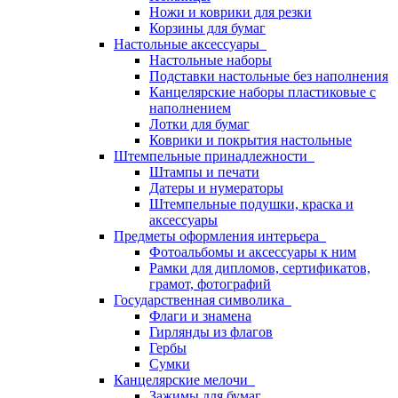
Ножи и коврики для резки
Корзины для бумаг
Настольные аксессуары
Настольные наборы
Подставки настольные без наполнения
Канцелярские наборы пластиковые с
наполнением
Лотки для бумаг
Коврики и покрытия настольные
Штемпельные принадлежности
Штампы и печати
Датеры и нумераторы
Штемпельные подушки, краска и
аксессуары
Предметы оформления интерьера
Фотоальбомы и аксессуары к ним
Рамки для дипломов, сертификатов,
грамот, фотографий
Государственная символика
Флаги и знамена
Гирлянды из флагов
Гербы
Сумки
Канцелярские мелочи
Зажимы для бумаг