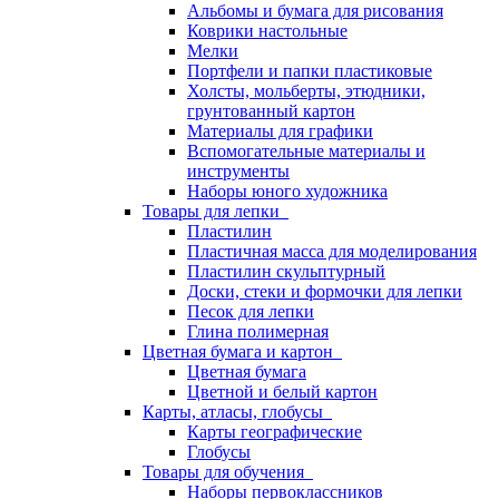
Альбомы и бумага для рисования
Коврики настольные
Мелки
Портфели и папки пластиковые
Холсты, мольберты, этюдники,
грунтованный картон
Материалы для графики
Вспомогательные материалы и
инструменты
Наборы юного художника
Товары для лепки
Пластилин
Пластичная масса для моделирования
Пластилин скульптурный
Доски, стеки и формочки для лепки
Песок для лепки
Глина полимерная
Цветная бумага и картон
Цветная бумага
Цветной и белый картон
Карты, атласы, глобусы
Карты географические
Глобусы
Товары для обучения
Наборы первоклассников