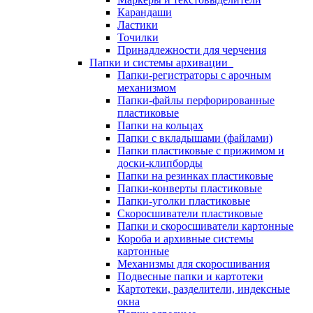
Карандаши
Ластики
Точилки
Принадлежности для черчения
Папки и системы архивации
Папки-регистраторы с арочным
механизмом
Папки-файлы перфорированные
пластиковые
Папки на кольцах
Папки с вкладышами (файлами)
Папки пластиковые с прижимом и
доски-клипборды
Папки на резинках пластиковые
Папки-конверты пластиковые
Папки-уголки пластиковые
Скоросшиватели пластиковые
Папки и скоросшиватели картонные
Короба и архивные системы
картонные
Механизмы для скоросшивания
Подвесные папки и картотеки
Картотеки, разделители, индексные
окна