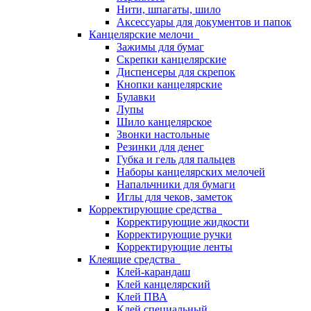
Нити, шпагаты, шило
Аксессуары для документов и папок
Канцелярские мелочи
Зажимы для бумаг
Скрепки канцелярские
Диспенсеры для скрепок
Кнопки канцелярские
Булавки
Лупы
Шило канцелярское
Звонки настольные
Резинки для денег
Губка и гель для пальцев
Наборы канцелярских мелочей
Напальчники для бумаги
Иглы для чеков, заметок
Корректирующие средства
Корректирующие жидкости
Корректирующие ручки
Корректирующие ленты
Клеящие средства
Клей-карандаш
Клей канцелярский
Клей ПВА
Клей специальный