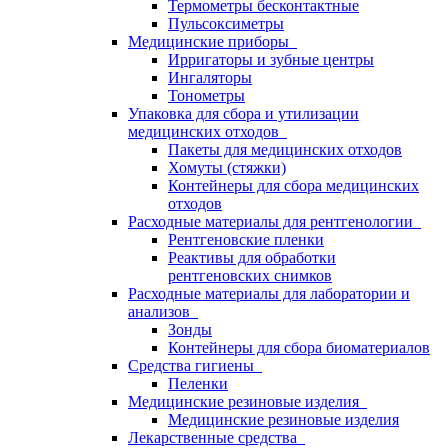
Термометры бесконтактные
Пульсоксиметры
Медицинские приборы
Ирригаторы и зубные центры
Ингаляторы
Тонометры
Упаковка для сбора и утилизации
медицинских отходов
Пакеты для медицинских отходов
Хомуты (стяжки)
Контейнеры для сбора медицинских
отходов
Расходные материалы для рентгенологии
Рентгеновские пленки
Реактивы для обработки
рентгеновских снимков
Расходные материалы для лаборатории и
анализов
Зонды
Контейнеры для сбора биоматериалов
Средства гигиены
Пеленки
Медицинские резиновые изделия
Медицинские резиновые изделия
Лекарственные средства