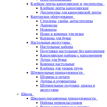
Клейкие ленты канцелярские и диспенсеры
Клейкие ленты канцелярские
Диспенсеры для канцелярской ленты
Конторское оборудование
Степлеры, скобы, антистеплеры
Дыроколы
Ножницы
Ножи и коврики для резки
Корзины для бумаг
Настольные аксессуары
Настольные наборы
Подставки настольные без наполнения
Канцелярские наборы с наполнением
Лотки для бумаг
Коврики настольные
Клеёнки для уроков труда
Штемпельные принадлежности
Штампы и печати
Датеры и нумераторы
Штемпельные подушки, краска и
аксессуары
Школа
Школьно-письменные принадлежности
Наборы первоклассников
Ручки капиллярные и линеры