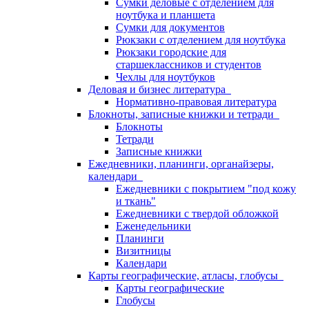
Сумки деловые с отделением для
ноутбука и планшета
Сумки для документов
Рюкзаки с отделением для ноутбука
Рюкзаки городские для
старшеклассников и студентов
Чехлы для ноутбуков
Деловая и бизнес литература
Нормативно-правовая литература
Блокноты, записные книжки и тетради
Блокноты
Тетради
Записные книжки
Ежедневники, планинги, органайзеры,
календари
Ежедневники с покрытием "под кожу
и ткань"
Ежедневники с твердой обложкой
Еженедельники
Планинги
Визитницы
Календари
Карты географические, атласы, глобусы
Карты географические
Глобусы