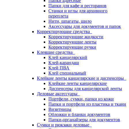
Папки адресные
Папки для кафе и ресторанов
Станки и иглы для архивного
переплета
Нити, шпагаты, шило
Аксессуары для документов и папок
Корректирующие средства
Корректирующие жидкости
Корректирующие ленты
Корректирующие ручки
Клеящие средства
Клей канцелярский
Клей-карандаш
Клей ПВА
Клей специальный
Клейкие ленты канцелярские и диспенсеры
Клейкие ленты канцелярские
Диспенсеры для канцелярской ленты
Деловые аксессуары
Портфели, сумки, папки из кожи
Папки и портфели из пластика и ткани
Визитницы
Обложки и бланки документов
Папки-органайзеры для документов
Сумки и рюкзаки деловые