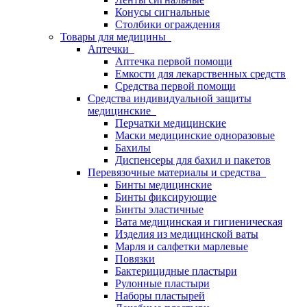
Конусы сигнальные
Столбики ограждения
Товары для медицины
Аптечки
Аптечка первой помощи
Емкости для лекарственных средств
Средства первой помощи
Средства индивидуальной защиты
медицинские
Перчатки медицинские
Маски медицинские одноразовые
Бахилы
Диспенсеры для бахил и пакетов
Перевязочные материалы и средства
Бинты медицинские
Бинты фиксирующие
Бинты эластичные
Вата медицинская и гигиеническая
Изделия из медицинской ваты
Марля и салфетки марлевые
Повязки
Бактерицидные пластыри
Рулонные пластыри
Наборы пластырей