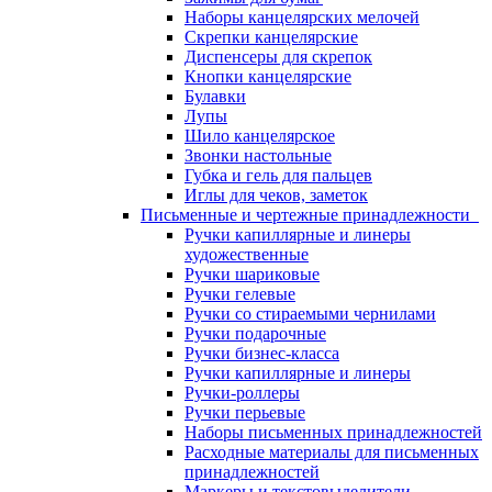
Наборы канцелярских мелочей
Скрепки канцелярские
Диспенсеры для скрепок
Кнопки канцелярские
Булавки
Лупы
Шило канцелярское
Звонки настольные
Губка и гель для пальцев
Иглы для чеков, заметок
Письменные и чертежные принадлежности
Ручки капиллярные и линеры
художественные
Ручки шариковые
Ручки гелевые
Ручки со стираемыми чернилами
Ручки подарочные
Ручки бизнес-класса
Ручки капиллярные и линеры
Ручки-роллеры
Ручки перьевые
Наборы письменных принадлежностей
Расходные материалы для письменных
принадлежностей
Маркеры и текстовыделители