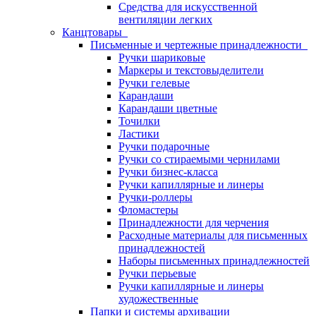
Средства для искусственной
вентиляции легких
Канцтовары
Письменные и чертежные принадлежности
Ручки шариковые
Маркеры и текстовыделители
Ручки гелевые
Карандаши
Карандаши цветные
Точилки
Ластики
Ручки подарочные
Ручки со стираемыми чернилами
Ручки бизнес-класса
Ручки капиллярные и линеры
Ручки-роллеры
Фломастеры
Принадлежности для черчения
Расходные материалы для письменных
принадлежностей
Наборы письменных принадлежностей
Ручки перьевые
Ручки капиллярные и линеры
художественные
Папки и системы архивации