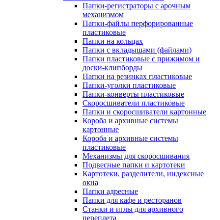
Папки-регистраторы с арочным
механизмом
Папки-файлы перфорированные
пластиковые
Папки на кольцах
Папки с вкладышами (файлами)
Папки пластиковые с прижимом и
доски-клипборды
Папки на резинках пластиковые
Папки-уголки пластиковые
Папки-конверты пластиковые
Скоросшиватели пластиковые
Папки и скоросшиватели картонные
Короба и архивные системы
картонные
Короба и архивные системы
пластиковые
Механизмы для скоросшивания
Подвесные папки и картотеки
Картотеки, разделители, индексные
окна
Папки адресные
Папки для кафе и ресторанов
Станки и иглы для архивного
переплета