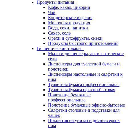
Продукты питания
Кофе, какао, цикорий
Чай
Кондитерские изделия
Молочная продукция
Вода, соки, напитки
Сахар, соль
Орехи и сухофрукты, снэки
Продукты быстрого приготовления
Гигиенические товары
Мыло и диспенсеры, антисептические
гели
Диспенсеры для туалетной бумаги и
полотенец
Диспенсеры настольные и салфетки к
ним
Туалетная бумага профессиональная
Туалетная бумага офисно-бытовая
Полотенца бумажные
профессиональные
Полотенца бумажные офисно-бытовые
Салфетки столовые и подставки для
чашек
Покрытия на унитаз и диспенсеры к
ним