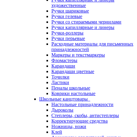
художественные
Ручки шариковые
Ручки гелевые
Ручки со стираемыми чернилами
Ручки капиллярные и линеры
Ручки-роллеры
Ручки перьевые
Расходные материалы для письменных
принадлежностей
Маркеры и текстмаркеры
Фломастеры
Карандаши
Карандаши цветные
Точилки
Ластики
Пеналы школьные
Коврики настольные
Школьные канцтовары
Настольные принадлежности
Дыроколы
Степлеры, скобы, антистеплеры
Корректирующие средства
Ножницы, ножи
Клей