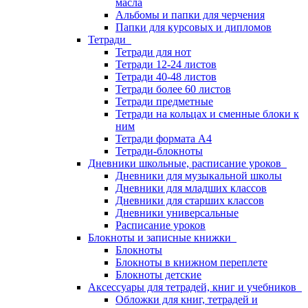
масла
Альбомы и папки для черчения
Папки для курсовых и дипломов
Тетради
Тетради для нот
Тетради 12-24 листов
Тетради 40-48 листов
Тетради более 60 листов
Тетради предметные
Тетради на кольцах и сменные блоки к
ним
Тетради формата А4
Тетради-блокноты
Дневники школьные, расписание уроков
Дневники для музыкальной школы
Дневники для младших классов
Дневники для старших классов
Дневники универсальные
Расписание уроков
Блокноты и записные книжки
Блокноты
Блокноты в книжном переплете
Блокноты детские
Аксессуары для тетрадей, книг и учебников
Обложки для книг, тетрадей и