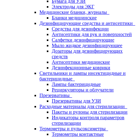
Бумага для УЗИ
Электроды для ЭКГ
Медицинские бланки, журналы
Бланки медицинские
Дезинфицирующие средства и антисептики
Средства для дезинфекции
Антисептики для рук и поверхностей
Салфетки дезинфицирующие
Мыло жидкое дезинфицирующее
Дозаторы для дезинфицирующих
средств
Антисептики медицинские
Дезинфекционные коврики
Светильники и лампы инсектицидные и
бактерицидные
Лампы бактерицидные
Рециркуляторы и облучатели
Презервативы
Презервативы для УЗИ
Расходные материалы для стерилизации
Пакеты и рулоны для стерилизации
Индикаторы контроля параметров
стерилизации
Термометры и пульсоксиметры
Термометры контактные