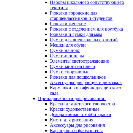
Наборы школьного сопутствующего
текстиля
Рюкзаки городские для
старшеклассников и студентов
Рюкзаки женские
Рюкзаки с отделением для ноутбука
Рюкзаки и сумки для мам
Сумки для внешкольных занятий
Мешки для обуви
Сумки на пояс
Сумки-шопперы
Элементы светоотражающие
Сумки-мини на плечо
Сумки спортивные
Рюкзаки для дошкольников
Аксессуары для ранцев и рюкзаков
Кармашки в шкафчик для детского
сада
Принадлежности для рисования
Краски для детского творчества
Краски художественные
Декоративные и хобби краски
Кисти для рисования
Аксессуары для рисования
Карандаши и фломастеры