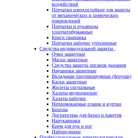
воздействий
Перчатки износостойкие для защиты
от механических и химических
повреждений
Перчатки и рукавицы
хлопчатобумажные
Краги сварщика
Перчатки рабочие утепленные
Средства индивидуальной защиты
Очки защитные
Маски защитные
Средства защиты органов дыхания
Наушники защитные
Вкладыши противошумные (беруши)
Каски защитные
Жилеты сигнальные
Халаты медицинские
Халаты рабочие
Непромокаемые плащи и куртки
Бахилы
Диспенсеры для бахил и пакетов
Нарукавники
Крем для рук и ног
Набородники
Профессиональные дерматологические