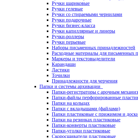
Ручки шариковые
Ручки гелевые
Ручки со стираемыми чернилами
Ручки подарочные
Ручки бизнес-класса
Ручки капиллярные и линеры
Ручки-роллеры
Ручки перьевые
Наборы письменных принадлежностей
Расходные материалы для письменных 
Маркеры и текстовыделители
Карандаши
Ластики
Точилки
Принадлежности для черчения
Папки и системы архивации
Папки-регистраторы с арочным механи
Папки-файлы перфорированные пласти
Папки на кольцах
Папки с вкладышами (файлами)
Папки пластиковые с прижимом и доск
Папки на резинках пластиковые
Папки-конверты пластиковые
Папки-уголки пластиковые
Скоросшиватели пластиковые