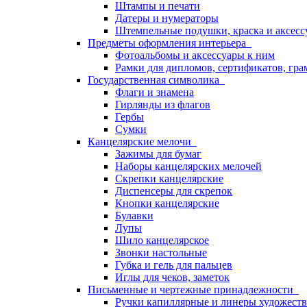
Штампы и печати
Датеры и нумераторы
Штемпельные подушки, краска и аксесс
Предметы оформления интерьера
Фотоальбомы и аксессуары к ним
Рамки для дипломов, сертификатов, гра
Государственная символика
Флаги и знамена
Гирлянды из флагов
Гербы
Сумки
Канцелярские мелочи
Зажимы для бумаг
Наборы канцелярских мелочей
Скрепки канцелярские
Диспенсеры для скрепок
Кнопки канцелярские
Булавки
Лупы
Шило канцелярское
Звонки настольные
Губка и гель для пальцев
Иглы для чеков, заметок
Письменные и чертежные принадлежности
Ручки капиллярные и линеры художест