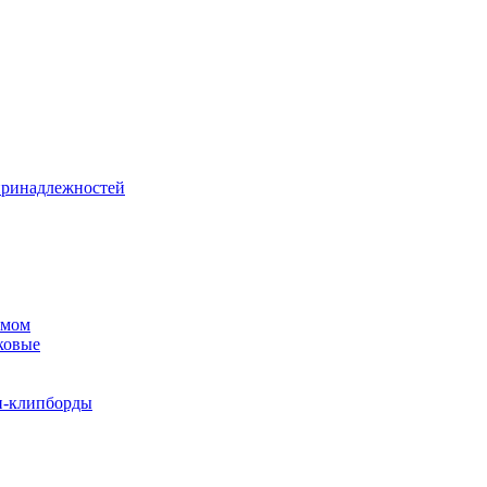
принадлежностей
змом
ковые
и-клипборды