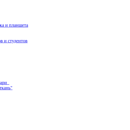
ка и планшета
в и студентов
ндари
ткань"