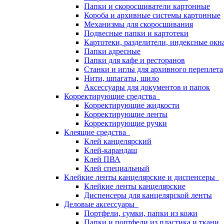
Папки и скоросшиватели картонные
Короба и архивные системы картонные
Механизмы для скоросшивания
Подвесные папки и картотеки
Картотеки, разделители, индексные окн
Папки адресные
Папки для кафе и ресторанов
Станки и иглы для архивного переплета
Нити, шпагаты, шило
Аксессуары для документов и папок
Корректирующие средства
Корректирующие жидкости
Корректирующие ленты
Корректирующие ручки
Клеящие средства
Клей канцелярский
Клей-карандаш
Клей ПВА
Клей специальный
Клейкие ленты канцелярские и диспенсеры
Клейкие ленты канцелярские
Диспенсеры для канцелярской ленты
Деловые аксессуары
Портфели, сумки, папки из кожи
Папки и портфели из пластика и ткани