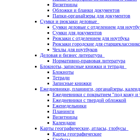
Визитницы
Обложки и бланки документов
Папки-органайзеры для документов
Сумки и рюкзаки деловые
Сумки деловые с отделением для ноутбу
Сумки для документов
Рюкзаки с отделением для ноутбука
Рюкзаки городские для старшекласснико
Чехлы для ноутбуков
Деловая и бизнес литература
Нормативно-правовая литература
Блокноты, записные книжки и тетради
Блокноты
Тетради
Записные книжки
Ежедневники, планинги, органайзеры, кале
Ежедневники с покрытием "под кожу и 
Ежедневники с твердой обложкой
Еженедельники
Планинги
Визитницы
Календари
Карты географические, атласы, глобусы
Карты географические
Глобусы