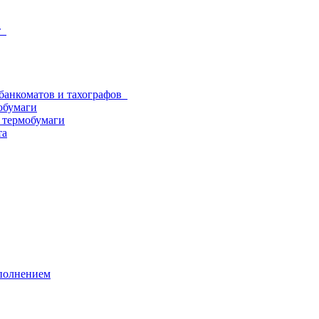
от
 банкоматов и тахографов
обумаги
з термобумаги
та
аполнением