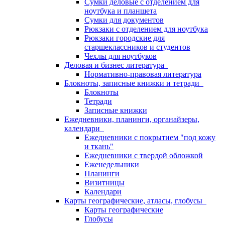
Сумки деловые с отделением для
ноутбука и планшета
Сумки для документов
Рюкзаки с отделением для ноутбука
Рюкзаки городские для
старшеклассников и студентов
Чехлы для ноутбуков
Деловая и бизнес литература
Нормативно-правовая литература
Блокноты, записные книжки и тетради
Блокноты
Тетради
Записные книжки
Ежедневники, планинги, органайзеры,
календари
Ежедневники с покрытием "под кожу
и ткань"
Ежедневники с твердой обложкой
Еженедельники
Планинги
Визитницы
Календари
Карты географические, атласы, глобусы
Карты географические
Глобусы