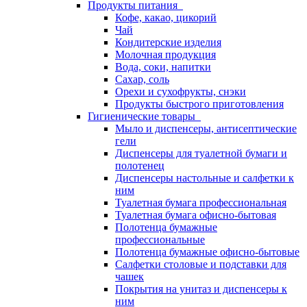
Продукты питания
Кофе, какао, цикорий
Чай
Кондитерские изделия
Молочная продукция
Вода, соки, напитки
Сахар, соль
Орехи и сухофрукты, снэки
Продукты быстрого приготовления
Гигиенические товары
Мыло и диспенсеры, антисептические
гели
Диспенсеры для туалетной бумаги и
полотенец
Диспенсеры настольные и салфетки к
ним
Туалетная бумага профессиональная
Туалетная бумага офисно-бытовая
Полотенца бумажные
профессиональные
Полотенца бумажные офисно-бытовые
Салфетки столовые и подставки для
чашек
Покрытия на унитаз и диспенсеры к
ним