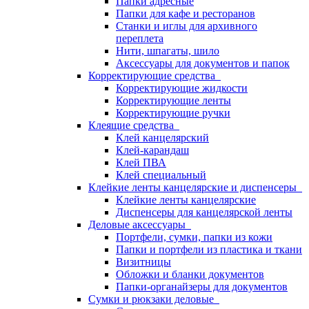
Папки адресные
Папки для кафе и ресторанов
Станки и иглы для архивного
переплета
Нити, шпагаты, шило
Аксессуары для документов и папок
Корректирующие средства
Корректирующие жидкости
Корректирующие ленты
Корректирующие ручки
Клеящие средства
Клей канцелярский
Клей-карандаш
Клей ПВА
Клей специальный
Клейкие ленты канцелярские и диспенсеры
Клейкие ленты канцелярские
Диспенсеры для канцелярской ленты
Деловые аксессуары
Портфели, сумки, папки из кожи
Папки и портфели из пластика и ткани
Визитницы
Обложки и бланки документов
Папки-органайзеры для документов
Сумки и рюкзаки деловые