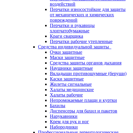
воздействий
Перчатки износостойкие для защиты
от механических и химических
повреждений
Перчатки и рукавицы
хлопчатобумажные
Краги сварщика
Перчатки рабочие утепленные
Средства индивидуальной защиты
Очки защитные
Маски защитные
Средства защиты органов дыхания
Наушники защитные
Вкладыши противошумные (беруши)
Каски защитные
Жилеты сигнальные
Халаты медицинские
Халаты рабочие
Непромокаемые плащи и куртки
Бахилы
Диспенсеры для бахил и пакетов
Нарукавники
Крем для рук и ног
Набородники
Профессиональные дерматологические