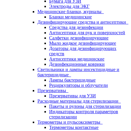
Бумага для УЗИ
Электроды для ЭКГ
Медицинские бланки, журналы
Бланки медицинские
Дезинфицирующие средства и антисептики
Средства для дезинфекции
Антисептики для рук и поверхностей
Салфетки дезинфицирующие
Мыло жидкое дезинфицирующее
Дозаторы для дезинфицирующих
средств
Антисептики медицинские
Дезинфекционные коврики
Светильники и лампы инсектицидные и
бактерицидные
Лампы бактерицидные
Рециркуляторы и облучатели
Презервативы
Презервативы для УЗИ
Расходные материалы для стерилизации
Пакеты и рулоны для стерилизации
Индикаторы контроля параметров
стерилизации
Термометры и пульсоксиметры
Термометры контактные