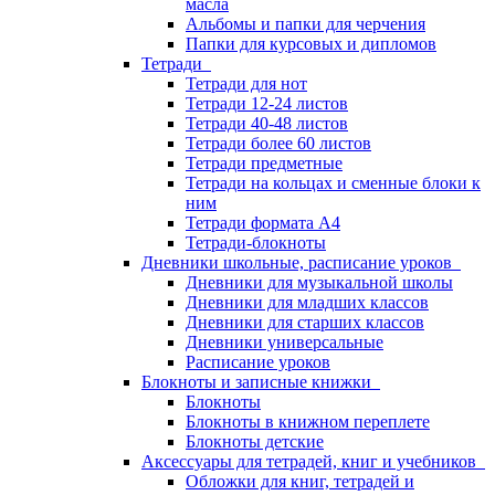
масла
Альбомы и папки для черчения
Папки для курсовых и дипломов
Тетради
Тетради для нот
Тетради 12-24 листов
Тетради 40-48 листов
Тетради более 60 листов
Тетради предметные
Тетради на кольцах и сменные блоки к
ним
Тетради формата А4
Тетради-блокноты
Дневники школьные, расписание уроков
Дневники для музыкальной школы
Дневники для младших классов
Дневники для старших классов
Дневники универсальные
Расписание уроков
Блокноты и записные книжки
Блокноты
Блокноты в книжном переплете
Блокноты детские
Аксессуары для тетрадей, книг и учебников
Обложки для книг, тетрадей и