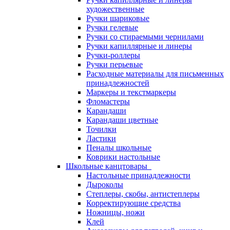
художественные
Ручки шариковые
Ручки гелевые
Ручки со стираемыми чернилами
Ручки капиллярные и линеры
Ручки-роллеры
Ручки перьевые
Расходные материалы для письменных
принадлежностей
Маркеры и текстмаркеры
Фломастеры
Карандаши
Карандаши цветные
Точилки
Ластики
Пеналы школьные
Коврики настольные
Школьные канцтовары
Настольные принадлежности
Дыроколы
Степлеры, скобы, антистеплеры
Корректирующие средства
Ножницы, ножи
Клей