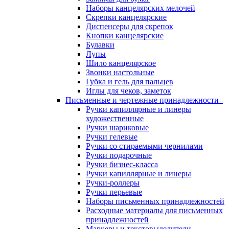
Наборы канцелярских мелочей
Скрепки канцелярские
Диспенсеры для скрепок
Кнопки канцелярские
Булавки
Лупы
Шило канцелярское
Звонки настольные
Губка и гель для пальцев
Иглы для чеков, заметок
Письменные и чертежные принадлежности
Ручки капиллярные и линеры
художественные
Ручки шариковые
Ручки гелевые
Ручки со стираемыми чернилами
Ручки подарочные
Ручки бизнес-класса
Ручки капиллярные и линеры
Ручки-роллеры
Ручки перьевые
Наборы письменных принадлежностей
Расходные материалы для письменных
принадлежностей
Маркеры и текстовыделители