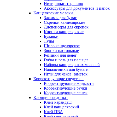
Нити, шпагаты, шило
Аксессуары для документов и папок
Канцелярские мелочи
Зажимы для бумаг
Скрепки канцелярские
Диспенсеры для скрепок
Кнопки канцелярские
Булавки
Лупы
Шило канцелярское
Звонки настольные
Резинки для денег
Губка и гель для пальцев
Наборы канцелярских мелочей
Напальчники для бумаги
Иглы для чеков, заметок
Корректирующие средства
Корректирующие жидкости
Корректирующие ручки
Корректирующие ленты
Клеящие средства
Клей-карандаш
Клей канцелярский
Клей ПВА
Клей специальный