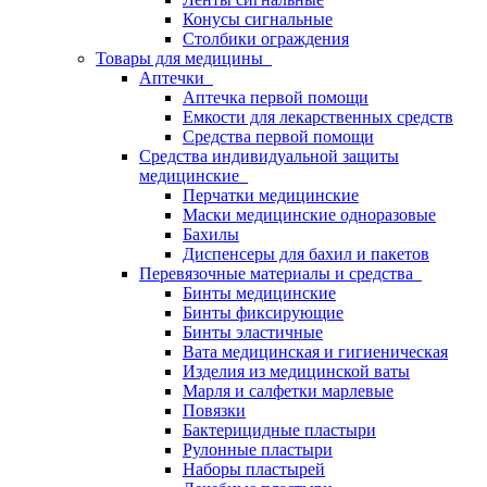
Конусы сигнальные
Столбики ограждения
Товары для медицины
Аптечки
Аптечка первой помощи
Емкости для лекарственных средств
Средства первой помощи
Средства индивидуальной защиты
медицинские
Перчатки медицинские
Маски медицинские одноразовые
Бахилы
Диспенсеры для бахил и пакетов
Перевязочные материалы и средства
Бинты медицинские
Бинты фиксирующие
Бинты эластичные
Вата медицинская и гигиеническая
Изделия из медицинской ваты
Марля и салфетки марлевые
Повязки
Бактерицидные пластыри
Рулонные пластыри
Наборы пластырей