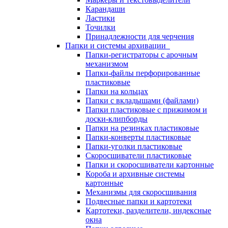
Карандаши
Ластики
Точилки
Принадлежности для черчения
Папки и системы архивации
Папки-регистраторы с арочным
механизмом
Папки-файлы перфорированные
пластиковые
Папки на кольцах
Папки с вкладышами (файлами)
Папки пластиковые с прижимом и
доски-клипборды
Папки на резинках пластиковые
Папки-конверты пластиковые
Папки-уголки пластиковые
Скоросшиватели пластиковые
Папки и скоросшиватели картонные
Короба и архивные системы
картонные
Механизмы для скоросшивания
Подвесные папки и картотеки
Картотеки, разделители, индексные
окна