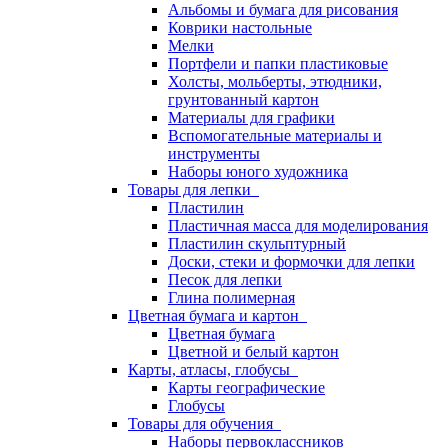
Альбомы и бумага для рисования
Коврики настольные
Мелки
Портфели и папки пластиковые
Холсты, мольберты, этюдники,
грунтованный картон
Материалы для графики
Вспомогательные материалы и
инструменты
Наборы юного художника
Товары для лепки
Пластилин
Пластичная масса для моделирования
Пластилин скульптурный
Доски, стеки и формочки для лепки
Песок для лепки
Глина полимерная
Цветная бумага и картон
Цветная бумага
Цветной и белый картон
Карты, атласы, глобусы
Карты географические
Глобусы
Товары для обучения
Наборы первоклассников