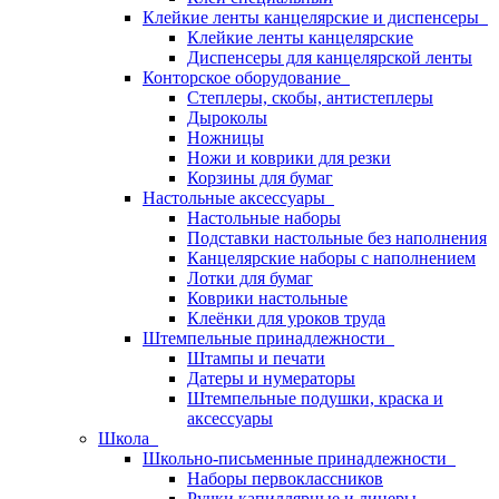
Клейкие ленты канцелярские и диспенсеры
Клейкие ленты канцелярские
Диспенсеры для канцелярской ленты
Конторское оборудование
Степлеры, скобы, антистеплеры
Дыроколы
Ножницы
Ножи и коврики для резки
Корзины для бумаг
Настольные аксессуары
Настольные наборы
Подставки настольные без наполнения
Канцелярские наборы с наполнением
Лотки для бумаг
Коврики настольные
Клеёнки для уроков труда
Штемпельные принадлежности
Штампы и печати
Датеры и нумераторы
Штемпельные подушки, краска и
аксессуары
Школа
Школьно-письменные принадлежности
Наборы первоклассников
Ручки капиллярные и линеры