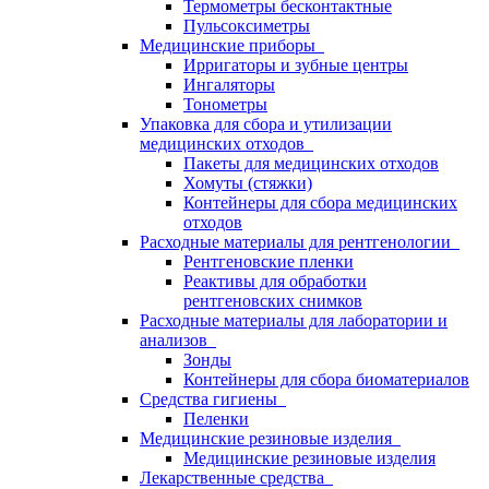
Термометры бесконтактные
Пульсоксиметры
Медицинские приборы
Ирригаторы и зубные центры
Ингаляторы
Тонометры
Упаковка для сбора и утилизации
медицинских отходов
Пакеты для медицинских отходов
Хомуты (стяжки)
Контейнеры для сбора медицинских
отходов
Расходные материалы для рентгенологии
Рентгеновские пленки
Реактивы для обработки
рентгеновских снимков
Расходные материалы для лаборатории и
анализов
Зонды
Контейнеры для сбора биоматериалов
Средства гигиены
Пеленки
Медицинские резиновые изделия
Медицинские резиновые изделия
Лекарственные средства