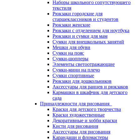
Наборы школьного сопутствующего
текстиля
Рюкзаки городские для
старшеклассников и студентов
Рюкзаки женские
Рюкзаки с отделением для ноутбука
Рюкзаки и сумки для мам
Сумки для внешкольных занятий
Мешки для обуви
Сумки на пояс
Сумки-шопперы
Элементы светоотражающие
Сумки-мини на плечо
Сумки спортивные
Рюкзаки для дошкольников
Аксессуары для ранцев и рюкзаков
Кармашки в шкафчик для детского
сада
Принадлежности для рисования
Краски для детского творчества
Краски художественные
Декоративные и хобби краски
Кисти для рисования
Аксессуары для рисования
Карандаши и фломастеры