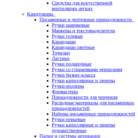
Средства для искусственной
вентиляции легких
Канцтовары
Письменные и чертежные принадлежности
Ручки шариковые
Маркеры и текстовыделители
Ручки гелевые
Карандаши
Карандаши цветные
Точилки
Ластики
Ручки подарочные
Ручки со стираемыми чернилами
Ручки бизнес-класса
Ручки капиллярные и линеры
Ручки-роллеры
Фломастеры
Принадлежности для черчения
Расходные материалы для письменных
принадлежностей
Наборы письменных принадлежностей
Ручки перьевые
Ручки капиллярные и линеры
художественные
Папки и системы архивации