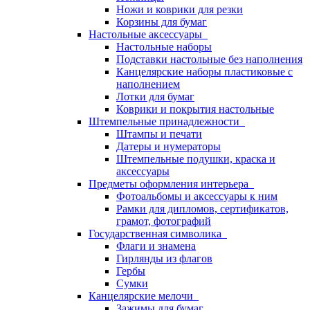
Ножи и коврики для резки
Корзины для бумаг
Настольные аксессуары
Настольные наборы
Подставки настольные без наполнения
Канцелярские наборы пластиковые с
наполнением
Лотки для бумаг
Коврики и покрытия настольные
Штемпельные принадлежности
Штампы и печати
Датеры и нумераторы
Штемпельные подушки, краска и
аксессуары
Предметы оформления интерьера
Фотоальбомы и аксессуары к ним
Рамки для дипломов, сертификатов,
грамот, фотографий
Государственная символика
Флаги и знамена
Гирлянды из флагов
Гербы
Сумки
Канцелярские мелочи
Зажимы для бумаг