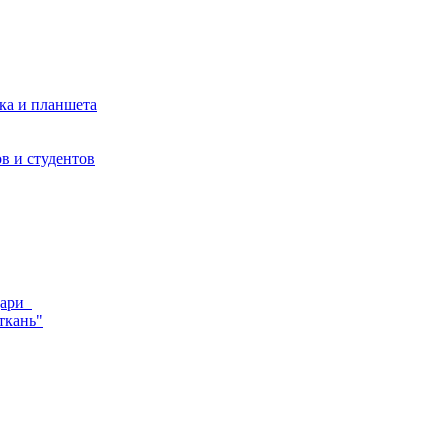
ка и планшета
в и студентов
ндари
ткань"