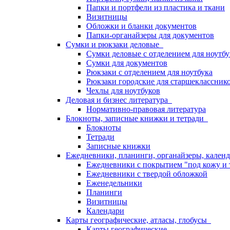
Папки и портфели из пластика и ткани
Визитницы
Обложки и бланки документов
Папки-органайзеры для документов
Сумки и рюкзаки деловые
Сумки деловые с отделением для ноутбу
Сумки для документов
Рюкзаки с отделением для ноутбука
Рюкзаки городские для старшекласснико
Чехлы для ноутбуков
Деловая и бизнес литература
Нормативно-правовая литература
Блокноты, записные книжки и тетради
Блокноты
Тетради
Записные книжки
Ежедневники, планинги, органайзеры, кале
Ежедневники с покрытием "под кожу и 
Ежедневники с твердой обложкой
Еженедельники
Планинги
Визитницы
Календари
Карты географические, атласы, глобусы
Карты географические