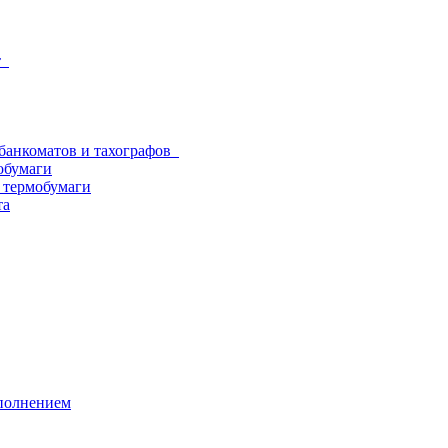
от
 банкоматов и тахографов
обумаги
з термобумаги
та
аполнением