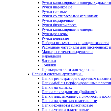
Ручки капиллярные и линеры художест
Ручки шариковые
Ручки гелевые
Ручки со стираемыми чернилами
Ручки подарочные
Ручки бизнес-класса
Ручки капиллярные и линеры
Ручки-роллеры
Ручки перьевые
Наборы письменных принадлежностей
Расходные материалы для письменных 
Маркеры и текстовыделители
Карандаши
Ластики
Точилки
Принадлежности для черчения
Папки и системы архивации
Папки-регистраторы с арочным механи
Папки-файлы перфорированные пласти
Папки на кольцах
Папки с вкладышами (файлами)
Папки пластиковые с прижимом и доск
Папки на резинках пластиковые
Папки-конверты пластиковые
Папки-уголки пластиковые