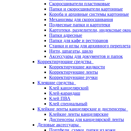
Скоросшиватели пластиковые
Папки и скоросшиватели картонные
Короба и архивные системы картонные
Механизмы для скоросшивания
Подвесные папки и картотеки
Картотеки, разделители, индексные окн
Папки адресные
Папки для кафе и ресторанов
Станки и иглы для архивного переплета
Нити, шпагаты, шило
Аксессуары для документов и папок
Корректирующие средства
Корректирующие жидкости
Корректирующие ленты
Корректирующие ручки
Клеящие средства
Клей канцелярский
Клей-карандаш
Клей ПВА
Клей специальный
Клейкие ленты канцелярские и диспенсеры
Клейкие ленты канцелярские
Диспенсеры для канцелярской ленты
Деловые аксессуары
Портфели, сумки, папки из кожи