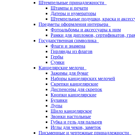
Штемпельные принадлежности
Штампы и печати
Датеры и нумераторы
Штемпельные подушки, краска и аксесс
Предметы оформления интерьера
Фотоальбомы и аксессуары к ним
Рамки для дипломов, сертификатов, гра
Государственная символика
Флаги и знамена
Гирлянды из флагов
Гербы
Сумки
Канцелярские мелочи
Зажимы для бумаг
Наборы канцелярских мелочей
Скрепки канцелярские
Диспенсеры для скрепок
Кнопки канцелярские
Булавки
Лупы
Шило канцелярское
Звонки настольные
Губка и гель для пальцев
Иглы для чеков, заметок
Письменные и чертежные принадлежности