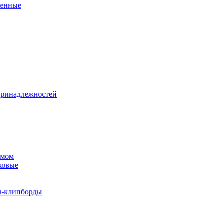
венные
принадлежностей
змом
ковые
и-клипборды