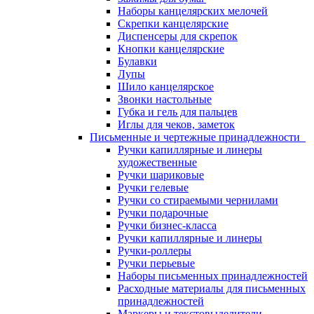
Наборы канцелярских мелочей
Скрепки канцелярские
Диспенсеры для скрепок
Кнопки канцелярские
Булавки
Лупы
Шило канцелярское
Звонки настольные
Губка и гель для пальцев
Иглы для чеков, заметок
Письменные и чертежные принадлежности
Ручки капиллярные и линеры
художественные
Ручки шариковые
Ручки гелевые
Ручки со стираемыми чернилами
Ручки подарочные
Ручки бизнес-класса
Ручки капиллярные и линеры
Ручки-роллеры
Ручки перьевые
Наборы письменных принадлежностей
Расходные материалы для письменных
принадлежностей
Маркеры и текстовыделители