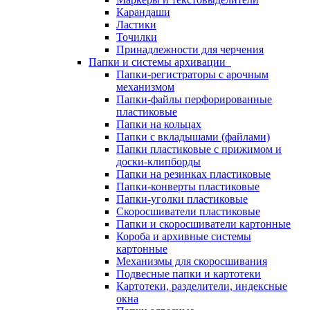
Карандаши
Ластики
Точилки
Принадлежности для черчения
Папки и системы архивации
Папки-регистраторы с арочным
механизмом
Папки-файлы перфорированные
пластиковые
Папки на кольцах
Папки с вкладышами (файлами)
Папки пластиковые с прижимом и
доски-клипборды
Папки на резинках пластиковые
Папки-конверты пластиковые
Папки-уголки пластиковые
Скоросшиватели пластиковые
Папки и скоросшиватели картонные
Короба и архивные системы
картонные
Механизмы для скоросшивания
Подвесные папки и картотеки
Картотеки, разделители, индексные
окна