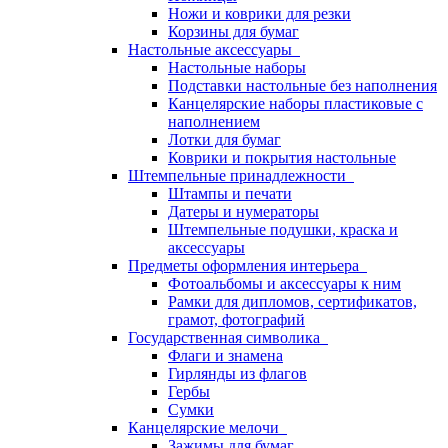
Ножи и коврики для резки
Корзины для бумаг
Настольные аксессуары
Настольные наборы
Подставки настольные без наполнения
Канцелярские наборы пластиковые с
наполнением
Лотки для бумаг
Коврики и покрытия настольные
Штемпельные принадлежности
Штампы и печати
Датеры и нумераторы
Штемпельные подушки, краска и
аксессуары
Предметы оформления интерьера
Фотоальбомы и аксессуары к ним
Рамки для дипломов, сертификатов,
грамот, фотографий
Государственная символика
Флаги и знамена
Гирлянды из флагов
Гербы
Сумки
Канцелярские мелочи
Зажимы для бумаг