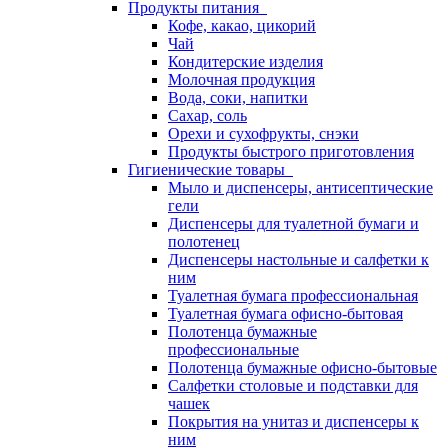
Продукты питания
Кофе, какао, цикорий
Чай
Кондитерские изделия
Молочная продукция
Вода, соки, напитки
Сахар, соль
Орехи и сухофрукты, снэки
Продукты быстрого приготовления
Гигиенические товары
Мыло и диспенсеры, антисептические
гели
Диспенсеры для туалетной бумаги и
полотенец
Диспенсеры настольные и салфетки к
ним
Туалетная бумага профессиональная
Туалетная бумага офисно-бытовая
Полотенца бумажные
профессиональные
Полотенца бумажные офисно-бытовые
Салфетки столовые и подставки для
чашек
Покрытия на унитаз и диспенсеры к
ним