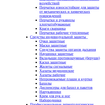
воздействий
Перчатки износостойкие для защиты
от механических и химических
повреждений
Перчатки и рукавицы
хлопчатобумажные
Краги сварщика
Перчатки рабочие утепленные
Средства индивидуальной защиты
Очки защитные
Маски защитные
Средства защиты органов дыхания
Наушники защитные
Вкладыши противошумные (беруши)
Каски защитные
Жилеты сигнальные
Халаты медицинские
Халаты рабочие
Непромокаемые плащи и куртки
Бахилы
Диспенсеры для бахил и пакетов
Нарукавники
Крем для рук и ног
Набородники
Профессиональные дерматологические