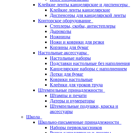
Клейкие ленты канцелярские и диспенсеры
Клейкие ленты канцелярские
Диспенсеры для канцелярской ленты
Конторское оборудование
Степлеры, скобы, антистеплеры
Дыроколы
Ножницы
Ножи и коврики для резки
Корзины для бумаг
Настольные аксессуары
Настольные наборы
Подставки настольные без наполнения
Канцелярские наборы с наполнением
Лотки для бумаг
Коврики настольные
Клеёнки для уроков труда
Штемпельные принадлежности
Штампы и печати
Датеры и нумераторы
Штемпельные подушки, краска и
аксессуары
Школа
Школьно-письменные принадлежности
Наборы первоклассников
Ручки капиллярные и линеры