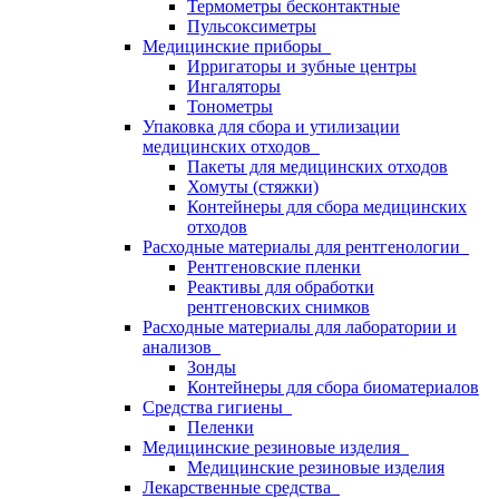
Термометры бесконтактные
Пульсоксиметры
Медицинские приборы
Ирригаторы и зубные центры
Ингаляторы
Тонометры
Упаковка для сбора и утилизации
медицинских отходов
Пакеты для медицинских отходов
Хомуты (стяжки)
Контейнеры для сбора медицинских
отходов
Расходные материалы для рентгенологии
Рентгеновские пленки
Реактивы для обработки
рентгеновских снимков
Расходные материалы для лаборатории и
анализов
Зонды
Контейнеры для сбора биоматериалов
Средства гигиены
Пеленки
Медицинские резиновые изделия
Медицинские резиновые изделия
Лекарственные средства