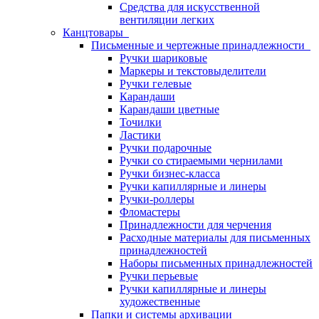
Средства для искусственной
вентиляции легких
Канцтовары
Письменные и чертежные принадлежности
Ручки шариковые
Маркеры и текстовыделители
Ручки гелевые
Карандаши
Карандаши цветные
Точилки
Ластики
Ручки подарочные
Ручки со стираемыми чернилами
Ручки бизнес-класса
Ручки капиллярные и линеры
Ручки-роллеры
Фломастеры
Принадлежности для черчения
Расходные материалы для письменных
принадлежностей
Наборы письменных принадлежностей
Ручки перьевые
Ручки капиллярные и линеры
художественные
Папки и системы архивации