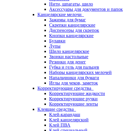
Нити, шпагаты, шило
Аксессуары для документов и папок
Канцелярские мелочи
Зажимы для бумаг
Скрепки канцелярские
Диспенсеры для скрепок
Кнопки канцелярские
Булавки
Лупы
Шило канцелярское
Звонки настольные
Резинки для денег
Губка и гель для пальцев
Наборы канцелярских мелочей
Напальчники для бумаги
Иглы для чеков, заметок
Корректирующие средства
Корректирующие жидкости
Корректирующие ручки
Корректирующие ленты
Клеящие средства
Клей-карандаш
Клей канцелярский
Клей ПВА
Клей специальный