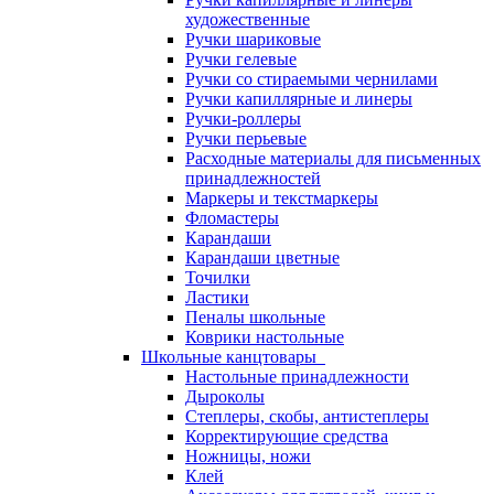
художественные
Ручки шариковые
Ручки гелевые
Ручки со стираемыми чернилами
Ручки капиллярные и линеры
Ручки-роллеры
Ручки перьевые
Расходные материалы для письменных
принадлежностей
Маркеры и текстмаркеры
Фломастеры
Карандаши
Карандаши цветные
Точилки
Ластики
Пеналы школьные
Коврики настольные
Школьные канцтовары
Настольные принадлежности
Дыроколы
Степлеры, скобы, антистеплеры
Корректирующие средства
Ножницы, ножи
Клей