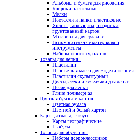
Альбомы и бумага для рисования
Коврики настольные
Мелки
Портфели и папки пластиковые
Холсты, мольберты, этюдники,
грунтованный картон
Материалы для графики
Вспомогательные материалы и
инструменты
Наборы юного художника
Товары для лепки
Пластилин
Пластичная масса для моделирования
Пластилин скульптурный
Доски, стеки и формочки для лепки
Песок для лепки
Глина полимерная
Цветная бумага и картон
Цветная бумага
Цветной и белый картон
Карты, атласы, глобусы
Карты географические
Глобусы
Товары для обучения
Наборы первоклассников