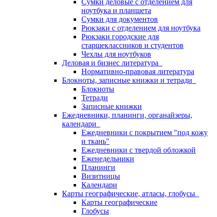
Сумки деловые с отделением для
ноутбука и планшета
Сумки для документов
Рюкзаки с отделением для ноутбука
Рюкзаки городские для
старшеклассников и студентов
Чехлы для ноутбуков
Деловая и бизнес литература
Нормативно-правовая литература
Блокноты, записные книжки и тетради
Блокноты
Тетради
Записные книжки
Ежедневники, планинги, органайзеры,
календари
Ежедневники с покрытием "под кожу
и ткань"
Ежедневники с твердой обложкой
Еженедельники
Планинги
Визитницы
Календари
Карты географические, атласы, глобусы
Карты географические
Глобусы