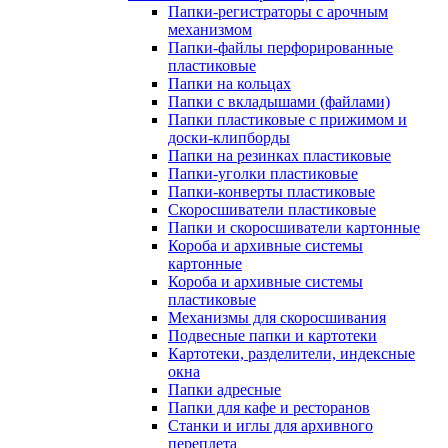
Папки-регистраторы с арочным
механизмом
Папки-файлы перфорированные
пластиковые
Папки на кольцах
Папки с вкладышами (файлами)
Папки пластиковые с прижимом и
доски-клипборды
Папки на резинках пластиковые
Папки-уголки пластиковые
Папки-конверты пластиковые
Скоросшиватели пластиковые
Папки и скоросшиватели картонные
Короба и архивные системы
картонные
Короба и архивные системы
пластиковые
Механизмы для скоросшивания
Подвесные папки и картотеки
Картотеки, разделители, индексные
окна
Папки адресные
Папки для кафе и ресторанов
Станки и иглы для архивного
переплета