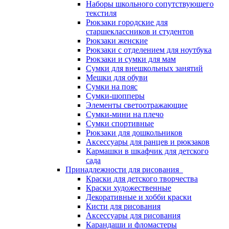
Наборы школьного сопутствующего
текстиля
Рюкзаки городские для
старшеклассников и студентов
Рюкзаки женские
Рюкзаки с отделением для ноутбука
Рюкзаки и сумки для мам
Сумки для внешкольных занятий
Мешки для обуви
Сумки на пояс
Сумки-шопперы
Элементы светоотражающие
Сумки-мини на плечо
Сумки спортивные
Рюкзаки для дошкольников
Аксессуары для ранцев и рюкзаков
Кармашки в шкафчик для детского
сада
Принадлежности для рисования
Краски для детского творчества
Краски художественные
Декоративные и хобби краски
Кисти для рисования
Аксессуары для рисования
Карандаши и фломастеры