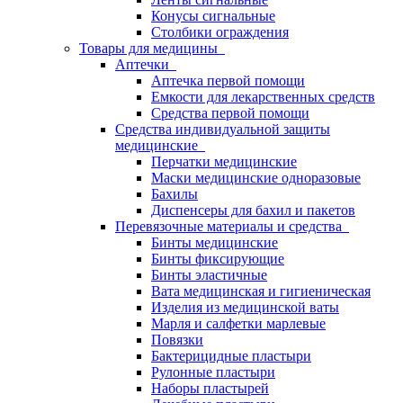
Конусы сигнальные
Столбики ограждения
Товары для медицины
Аптечки
Аптечка первой помощи
Емкости для лекарственных средств
Средства первой помощи
Средства индивидуальной защиты
медицинские
Перчатки медицинские
Маски медицинские одноразовые
Бахилы
Диспенсеры для бахил и пакетов
Перевязочные материалы и средства
Бинты медицинские
Бинты фиксирующие
Бинты эластичные
Вата медицинская и гигиеническая
Изделия из медицинской ваты
Марля и салфетки марлевые
Повязки
Бактерицидные пластыри
Рулонные пластыри
Наборы пластырей