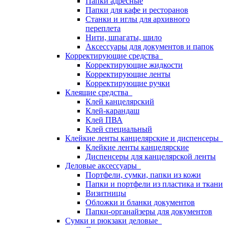
Папки адресные
Папки для кафе и ресторанов
Станки и иглы для архивного
переплета
Нити, шпагаты, шило
Аксессуары для документов и папок
Корректирующие средства
Корректирующие жидкости
Корректирующие ленты
Корректирующие ручки
Клеящие средства
Клей канцелярский
Клей-карандаш
Клей ПВА
Клей специальный
Клейкие ленты канцелярские и диспенсеры
Клейкие ленты канцелярские
Диспенсеры для канцелярской ленты
Деловые аксессуары
Портфели, сумки, папки из кожи
Папки и портфели из пластика и ткани
Визитницы
Обложки и бланки документов
Папки-органайзеры для документов
Сумки и рюкзаки деловые