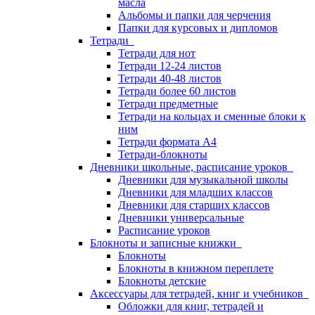
масла
Альбомы и папки для черчения
Папки для курсовых и дипломов
Тетради
Тетради для нот
Тетради 12-24 листов
Тетради 40-48 листов
Тетради более 60 листов
Тетради предметные
Тетради на кольцах и сменные блоки к
ним
Тетради формата А4
Тетради-блокноты
Дневники школьные, расписание уроков
Дневники для музыкальной школы
Дневники для младших классов
Дневники для старших классов
Дневники универсальные
Расписание уроков
Блокноты и записные книжки
Блокноты
Блокноты в книжном переплете
Блокноты детские
Аксессуары для тетрадей, книг и учебников
Обложки для книг, тетрадей и