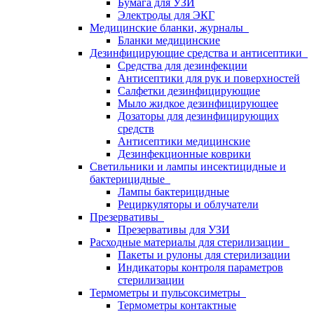
Бумага для УЗИ
Электроды для ЭКГ
Медицинские бланки, журналы
Бланки медицинские
Дезинфицирующие средства и антисептики
Средства для дезинфекции
Антисептики для рук и поверхностей
Салфетки дезинфицирующие
Мыло жидкое дезинфицирующее
Дозаторы для дезинфицирующих
средств
Антисептики медицинские
Дезинфекционные коврики
Светильники и лампы инсектицидные и
бактерицидные
Лампы бактерицидные
Рециркуляторы и облучатели
Презервативы
Презервативы для УЗИ
Расходные материалы для стерилизации
Пакеты и рулоны для стерилизации
Индикаторы контроля параметров
стерилизации
Термометры и пульсоксиметры
Термометры контактные