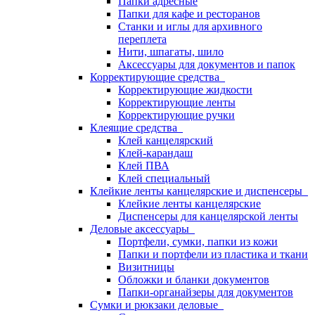
Папки адресные
Папки для кафе и ресторанов
Станки и иглы для архивного
переплета
Нити, шпагаты, шило
Аксессуары для документов и папок
Корректирующие средства
Корректирующие жидкости
Корректирующие ленты
Корректирующие ручки
Клеящие средства
Клей канцелярский
Клей-карандаш
Клей ПВА
Клей специальный
Клейкие ленты канцелярские и диспенсеры
Клейкие ленты канцелярские
Диспенсеры для канцелярской ленты
Деловые аксессуары
Портфели, сумки, папки из кожи
Папки и портфели из пластика и ткани
Визитницы
Обложки и бланки документов
Папки-органайзеры для документов
Сумки и рюкзаки деловые