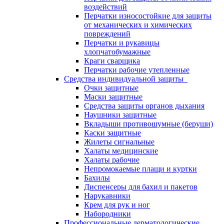
воздействий
Перчатки износостойкие для защиты
от механических и химических
повреждений
Перчатки и рукавицы
хлопчатобумажные
Краги сварщика
Перчатки рабочие утепленные
Средства индивидуальной защиты
Очки защитные
Маски защитные
Средства защиты органов дыхания
Наушники защитные
Вкладыши противошумные (беруши)
Каски защитные
Жилеты сигнальные
Халаты медицинские
Халаты рабочие
Непромокаемые плащи и куртки
Бахилы
Диспенсеры для бахил и пакетов
Нарукавники
Крем для рук и ног
Набородники
Профессиональные дерматологические