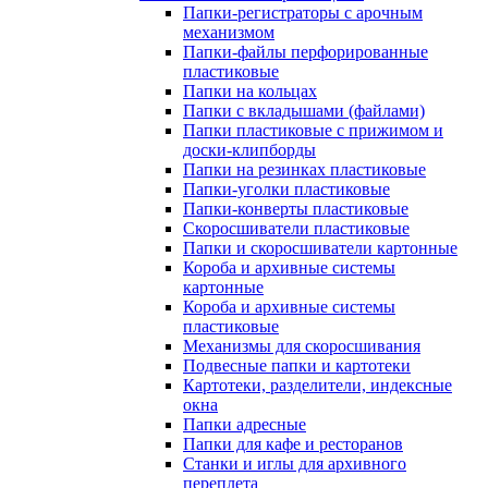
Папки-регистраторы с арочным
механизмом
Папки-файлы перфорированные
пластиковые
Папки на кольцах
Папки с вкладышами (файлами)
Папки пластиковые с прижимом и
доски-клипборды
Папки на резинках пластиковые
Папки-уголки пластиковые
Папки-конверты пластиковые
Скоросшиватели пластиковые
Папки и скоросшиватели картонные
Короба и архивные системы
картонные
Короба и архивные системы
пластиковые
Механизмы для скоросшивания
Подвесные папки и картотеки
Картотеки, разделители, индексные
окна
Папки адресные
Папки для кафе и ресторанов
Станки и иглы для архивного
переплета