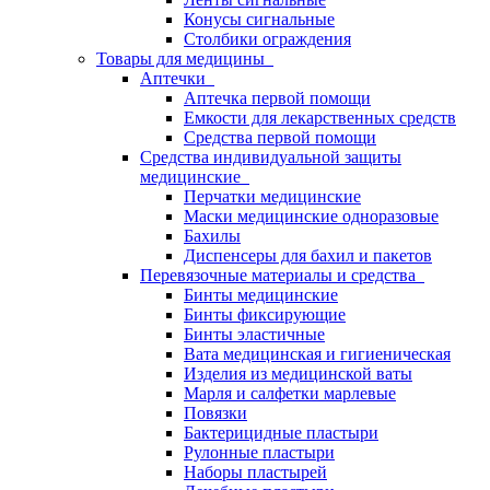
Конусы сигнальные
Столбики ограждения
Товары для медицины
Аптечки
Аптечка первой помощи
Емкости для лекарственных средств
Средства первой помощи
Средства индивидуальной защиты
медицинские
Перчатки медицинские
Маски медицинские одноразовые
Бахилы
Диспенсеры для бахил и пакетов
Перевязочные материалы и средства
Бинты медицинские
Бинты фиксирующие
Бинты эластичные
Вата медицинская и гигиеническая
Изделия из медицинской ваты
Марля и салфетки марлевые
Повязки
Бактерицидные пластыри
Рулонные пластыри
Наборы пластырей