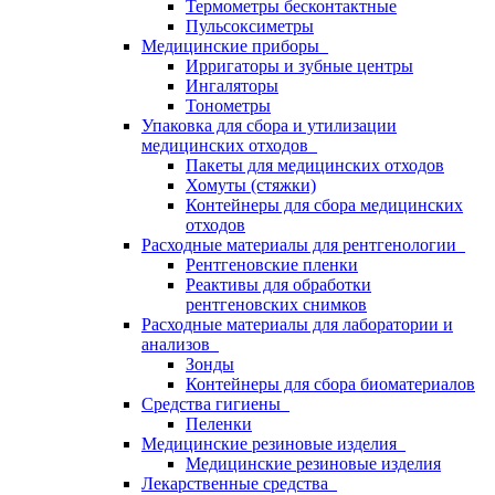
Термометры бесконтактные
Пульсоксиметры
Медицинские приборы
Ирригаторы и зубные центры
Ингаляторы
Тонометры
Упаковка для сбора и утилизации
медицинских отходов
Пакеты для медицинских отходов
Хомуты (стяжки)
Контейнеры для сбора медицинских
отходов
Расходные материалы для рентгенологии
Рентгеновские пленки
Реактивы для обработки
рентгеновских снимков
Расходные материалы для лаборатории и
анализов
Зонды
Контейнеры для сбора биоматериалов
Средства гигиены
Пеленки
Медицинские резиновые изделия
Медицинские резиновые изделия
Лекарственные средства