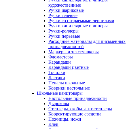
художественные
Ручки шариковые
Ручки гелевые
Ручки со стираемыми чернилами
Ручки капиллярные и линеры
Ручки-роллеры
Ручки перьевые
Расходные материалы для письменных
принадлежностей
Маркеры и текстмаркеры
Фломастеры
Карандаши
Карандаши цветные
Точилки
Ластики
Пеналы школьные
Коврики настольные
Школьные канцтовары
Настольные принадлежности
Дыроколы
Степлеры, скобы, антистеплеры
Корректирующие средства
Ножницы, ножи
Клей