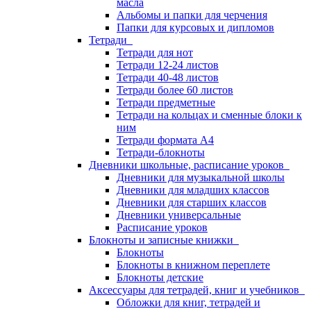
масла
Альбомы и папки для черчения
Папки для курсовых и дипломов
Тетради
Тетради для нот
Тетради 12-24 листов
Тетради 40-48 листов
Тетради более 60 листов
Тетради предметные
Тетради на кольцах и сменные блоки к
ним
Тетради формата А4
Тетради-блокноты
Дневники школьные, расписание уроков
Дневники для музыкальной школы
Дневники для младших классов
Дневники для старших классов
Дневники универсальные
Расписание уроков
Блокноты и записные книжки
Блокноты
Блокноты в книжном переплете
Блокноты детские
Аксессуары для тетрадей, книг и учебников
Обложки для книг, тетрадей и