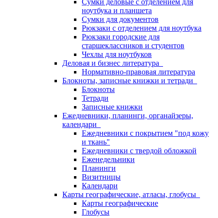
Сумки деловые с отделением для
ноутбука и планшета
Сумки для документов
Рюкзаки с отделением для ноутбука
Рюкзаки городские для
старшеклассников и студентов
Чехлы для ноутбуков
Деловая и бизнес литература
Нормативно-правовая литература
Блокноты, записные книжки и тетради
Блокноты
Тетради
Записные книжки
Ежедневники, планинги, органайзеры,
календари
Ежедневники с покрытием "под кожу
и ткань"
Ежедневники с твердой обложкой
Еженедельники
Планинги
Визитницы
Календари
Карты географические, атласы, глобусы
Карты географические
Глобусы