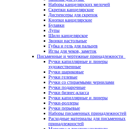
Наборы канцелярских мелочей
Скрепки канцелярские
Диспенсеры для скрепок
Кнопки канцелярские
Булавки
Лупы
Шило канцелярское
Звонки настольные
Губка и гель для пальцев
Иглы для чеков, заметок
Письменные и чертежные принадлежности
Ручки капиллярные и линеры
художественные
Ручки шариковые
Ручки гелевые
Ручки со стираемыми чернилами
Ручки подарочные
Ручки бизнес-класса
Ручки капиллярные и линеры
Ручки-роллеры
Ручки перьевые
Наборы письменных принадлежностей
Расходные материалы для письменных
принадлежностей
Маркеры и текстовыделители