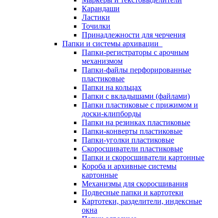
Карандаши
Ластики
Точилки
Принадлежности для черчения
Папки и системы архивации
Папки-регистраторы с арочным
механизмом
Папки-файлы перфорированные
пластиковые
Папки на кольцах
Папки с вкладышами (файлами)
Папки пластиковые с прижимом и
доски-клипборды
Папки на резинках пластиковые
Папки-конверты пластиковые
Папки-уголки пластиковые
Скоросшиватели пластиковые
Папки и скоросшиватели картонные
Короба и архивные системы
картонные
Механизмы для скоросшивания
Подвесные папки и картотеки
Картотеки, разделители, индексные
окна