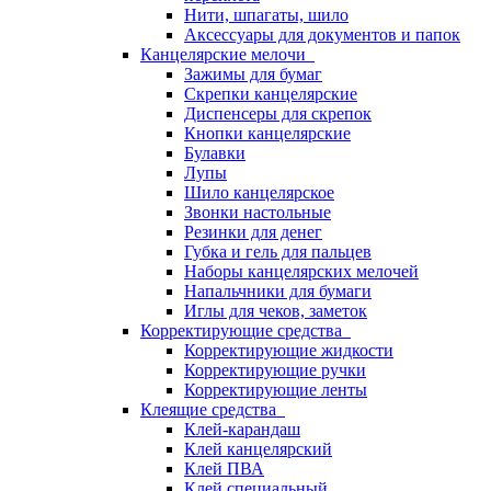
Нити, шпагаты, шило
Аксессуары для документов и папок
Канцелярские мелочи
Зажимы для бумаг
Скрепки канцелярские
Диспенсеры для скрепок
Кнопки канцелярские
Булавки
Лупы
Шило канцелярское
Звонки настольные
Резинки для денег
Губка и гель для пальцев
Наборы канцелярских мелочей
Напальчники для бумаги
Иглы для чеков, заметок
Корректирующие средства
Корректирующие жидкости
Корректирующие ручки
Корректирующие ленты
Клеящие средства
Клей-карандаш
Клей канцелярский
Клей ПВА
Клей специальный