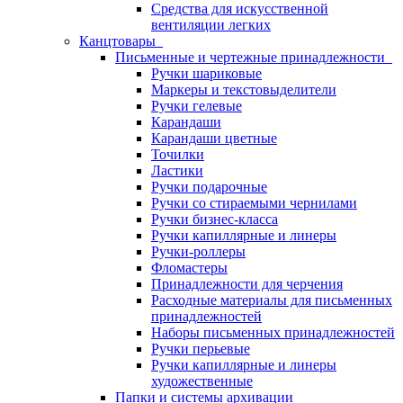
Средства для искусственной
вентиляции легких
Канцтовары
Письменные и чертежные принадлежности
Ручки шариковые
Маркеры и текстовыделители
Ручки гелевые
Карандаши
Карандаши цветные
Точилки
Ластики
Ручки подарочные
Ручки со стираемыми чернилами
Ручки бизнес-класса
Ручки капиллярные и линеры
Ручки-роллеры
Фломастеры
Принадлежности для черчения
Расходные материалы для письменных
принадлежностей
Наборы письменных принадлежностей
Ручки перьевые
Ручки капиллярные и линеры
художественные
Папки и системы архивации