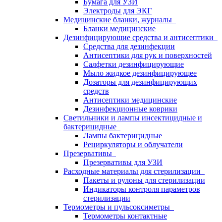
Бумага для УЗИ
Электроды для ЭКГ
Медицинские бланки, журналы
Бланки медицинские
Дезинфицирующие средства и антисептики
Средства для дезинфекции
Антисептики для рук и поверхностей
Салфетки дезинфицирующие
Мыло жидкое дезинфицирующее
Дозаторы для дезинфицирующих
средств
Антисептики медицинские
Дезинфекционные коврики
Светильники и лампы инсектицидные и
бактерицидные
Лампы бактерицидные
Рециркуляторы и облучатели
Презервативы
Презервативы для УЗИ
Расходные материалы для стерилизации
Пакеты и рулоны для стерилизации
Индикаторы контроля параметров
стерилизации
Термометры и пульсоксиметры
Термометры контактные