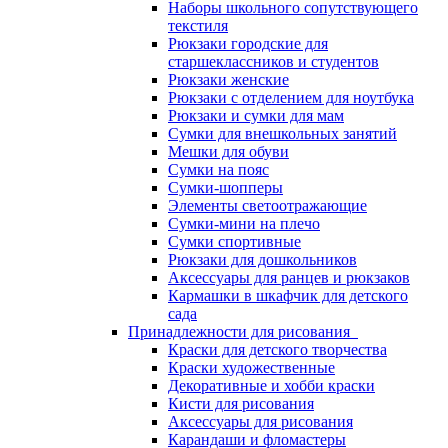
Наборы школьного сопутствующего
текстиля
Рюкзаки городские для
старшеклассников и студентов
Рюкзаки женские
Рюкзаки с отделением для ноутбука
Рюкзаки и сумки для мам
Сумки для внешкольных занятий
Мешки для обуви
Сумки на пояс
Сумки-шопперы
Элементы светоотражающие
Сумки-мини на плечо
Сумки спортивные
Рюкзаки для дошкольников
Аксессуары для ранцев и рюкзаков
Кармашки в шкафчик для детского
сада
Принадлежности для рисования
Краски для детского творчества
Краски художественные
Декоративные и хобби краски
Кисти для рисования
Аксессуары для рисования
Карандаши и фломастеры