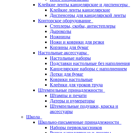
Клейкие ленты канцелярские и диспенсеры
Клейкие ленты канцелярские
Диспенсеры для канцелярской ленты
Конторское оборудование
Степлеры, скобы, антистеплеры
Дыроколы
Ножницы
Ножи и коврики для резки
Корзины для бумаг
Настольные аксессуары
Настольные наборы
Подставки настольные без наполнения
Канцелярские наборы с наполнением
Лотки для бумаг
Коврики настольные
Клеёнки для уроков труда
Штемпельные принадлежности
Штампы и печати
Датеры и нумераторы
Штемпельные подушки, краска и
аксессуары
Школа
Школьно-письменные принадлежности
Наборы первоклассников
Ручки капиллярные и линеры