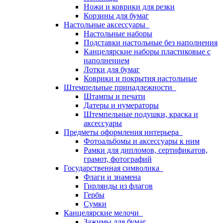
Ножи и коврики для резки
Корзины для бумаг
Настольные аксессуары
Настольные наборы
Подставки настольные без наполнения
Канцелярские наборы пластиковые с
наполнением
Лотки для бумаг
Коврики и покрытия настольные
Штемпельные принадлежности
Штампы и печати
Датеры и нумераторы
Штемпельные подушки, краска и
аксессуары
Предметы оформления интерьера
Фотоальбомы и аксессуары к ним
Рамки для дипломов, сертификатов,
грамот, фотографий
Государственная символика
Флаги и знамена
Гирлянды из флагов
Гербы
Сумки
Канцелярские мелочи
Зажимы для бумаг