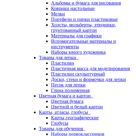
Альбомы и бумага для рисования
Коврики настольные
Мелки
Портфели и папки пластиковые
Холсты, мольберты, этюдники,
грунтованный картон
Материалы для графики
Вспомогательные материалы и
инструменты
Наборы юного художника
Товары для лепки
Пластилин
Пластичная масса для моделирования
Пластилин скульптурный
Доски, стеки и формочки для лепки
Песок для лепки
Глина полимерная
Цветная бумага и картон
Цветная бумага
Цветной и белый картон
Карты, атласы, глобусы
Карты географические
Глобусы
Товары для обучения
Наборы первоклассников