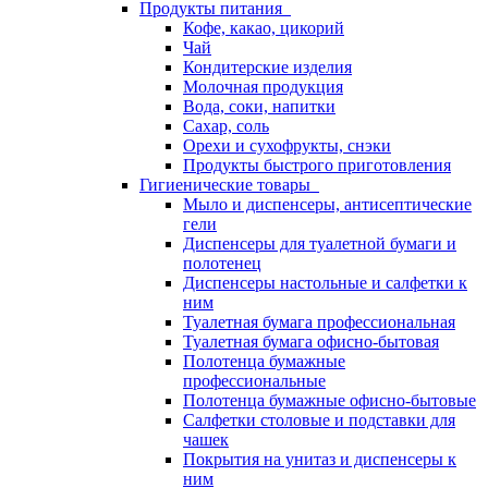
Продукты питания
Кофе, какао, цикорий
Чай
Кондитерские изделия
Молочная продукция
Вода, соки, напитки
Сахар, соль
Орехи и сухофрукты, снэки
Продукты быстрого приготовления
Гигиенические товары
Мыло и диспенсеры, антисептические
гели
Диспенсеры для туалетной бумаги и
полотенец
Диспенсеры настольные и салфетки к
ним
Туалетная бумага профессиональная
Туалетная бумага офисно-бытовая
Полотенца бумажные
профессиональные
Полотенца бумажные офисно-бытовые
Салфетки столовые и подставки для
чашек
Покрытия на унитаз и диспенсеры к
ним