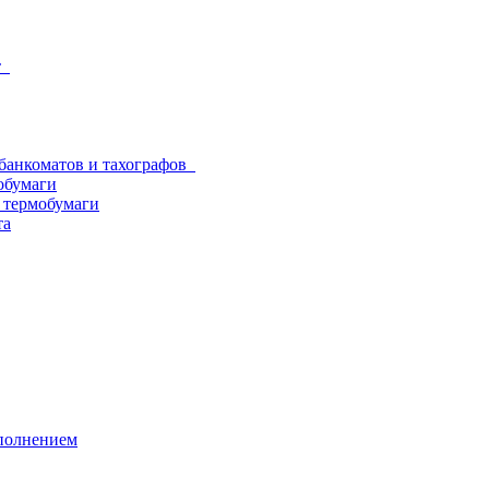
от
 банкоматов и тахографов
обумаги
з термобумаги
та
аполнением