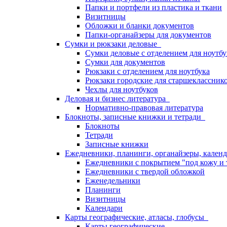
Папки и портфели из пластика и ткани
Визитницы
Обложки и бланки документов
Папки-органайзеры для документов
Сумки и рюкзаки деловые
Сумки деловые с отделением для ноутбу
Сумки для документов
Рюкзаки с отделением для ноутбука
Рюкзаки городские для старшекласснико
Чехлы для ноутбуков
Деловая и бизнес литература
Нормативно-правовая литература
Блокноты, записные книжки и тетради
Блокноты
Тетради
Записные книжки
Ежедневники, планинги, органайзеры, кале
Ежедневники с покрытием "под кожу и 
Ежедневники с твердой обложкой
Еженедельники
Планинги
Визитницы
Календари
Карты географические, атласы, глобусы
Карты географические