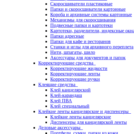
Скоросшиватели пластиковые
Папки и скоросшиватели картонные
Короба и архивные системы картонные
Механизмы для скоросшивания
Подвесные папки и картотеки
Картотеки, разделители, индексные окн
Папки адресные
Папки для кафе и ресторанов
Станки и иглы для архивного переплета
Нити, шпагаты, шило
Аксессуары для документов и папок
Корректирующие средства
Корректирующие жидкости
Корректирующие ленты
Корректирующие ручки
Клеящие средства
Клей канцелярский
Клей-карандаш
Клей ПВА
Клей специальный
Клейкие ленты канцелярские и диспенсеры
Клейкие ленты канцелярские
Диспенсеры для канцелярской ленты
Деловые аксессуары
Портфели, сумки, папки из кожи