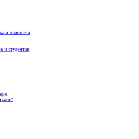
ка и планшета
в и студентов
ндари
ткань"