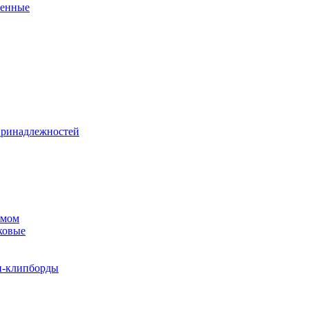
венные
принадлежностей
змом
ковые
и-клипборды