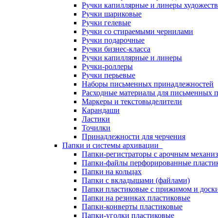
Ручки капиллярные и линеры художест
Ручки шариковые
Ручки гелевые
Ручки со стираемыми чернилами
Ручки подарочные
Ручки бизнес-класса
Ручки капиллярные и линеры
Ручки-роллеры
Ручки перьевые
Наборы письменных принадлежностей
Расходные материалы для письменных 
Маркеры и текстовыделители
Карандаши
Ластики
Точилки
Принадлежности для черчения
Папки и системы архивации
Папки-регистраторы с арочным механи
Папки-файлы перфорированные пласти
Папки на кольцах
Папки с вкладышами (файлами)
Папки пластиковые с прижимом и доск
Папки на резинках пластиковые
Папки-конверты пластиковые
Папки-уголки пластиковые