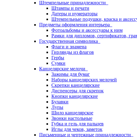
Штемпельные принадлежности
Штампы и печати
Датеры и нумераторы
Штемпельные подушки, краска и аксесс
Предметы оформления интерьера
Фотоальбомы и аксессуары к ним
Рамки для дипломов, сертификатов, гра
Государственная символика
Флаги и знамена
Гирлянды из флагов
Гербы
Сумки
Канцелярские мелочи
Зажимы для бумаг
Наборы канцелярских мелочей
Скрепки канцелярские
Диспенсеры для скрепок
Кнопки канцелярские
Булавки
Лупы
Шило канцелярское
Звонки настольные
Губка и гель для пальцев
Иглы для чеков, заметок
Письменные и чертежные принадлежности